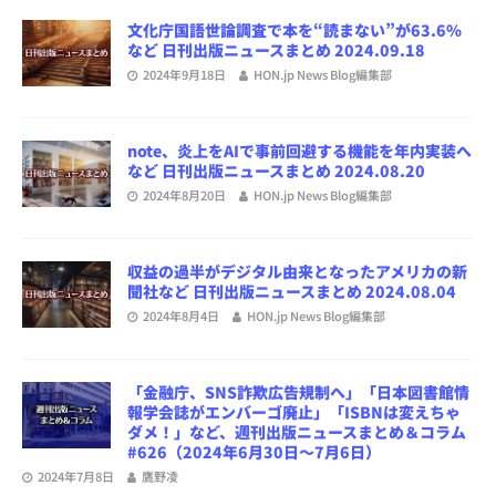
文化庁国語世論調査で本を“読まない”が63.6％
など 日刊出版ニュースまとめ 2024.09.18
2024年9月18日
HON.jp News Blog編集部
note、炎上をAIで事前回避する機能を年内実装へ
など 日刊出版ニュースまとめ 2024.08.20
2024年8月20日
HON.jp News Blog編集部
収益の過半がデジタル由来となったアメリカの新
聞社など 日刊出版ニュースまとめ 2024.08.04
2024年8月4日
HON.jp News Blog編集部
「金融庁、SNS詐欺広告規制へ」「日本図書館情
報学会誌がエンバーゴ廃止」「ISBNは変えちゃ
ダメ！」など、週刊出版ニュースまとめ＆コラム
#626（2024年6月30日～7月6日）
2024年7月8日
鷹野凌