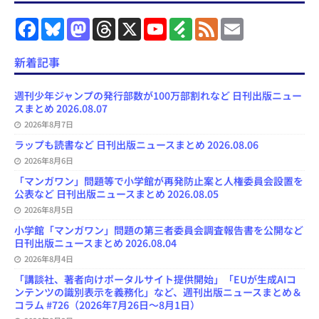
F
B
M
T
X
Y
F
F
E
a
l
a
h
o
e
e
m
c
u
s
r
u
e
e
a
e
e
t
e
T
d
d
i
新着記事
b
s
o
a
u
l
l
o
k
d
d
b
y
o
y
o
s
e
週刊少年ジャンプの発行部数が100万部割れなど 日刊出版ニュー
k
n
C
スまとめ 2026.08.07
h
2026年8月7日
a
n
ラップも読書など 日刊出版ニュースまとめ 2026.08.06
n
e
2026年8月6日
l
「マンガワン」問題等で小学館が再発防止案と人権委員会設置を
公表など 日刊出版ニュースまとめ 2026.08.05
2026年8月5日
小学館「マンガワン」問題の第三者委員会調査報告書を公開など
日刊出版ニュースまとめ 2026.08.04
2026年8月4日
「講談社、著者向けポータルサイト提供開始」「EUが生成AIコ
ンテンツの識別表示を義務化」など、週刊出版ニュースまとめ＆
コラム #726（2026年7月26日～8月1日）