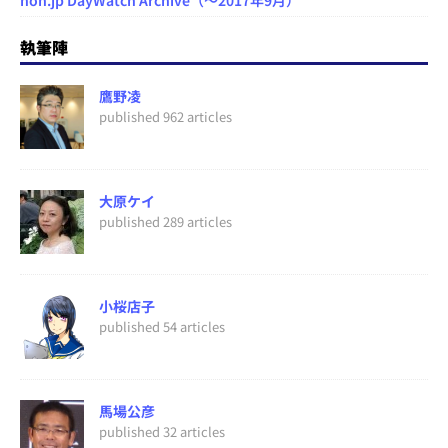
hon.jp DayWatch Archive（～2017年9月）
執筆陣
鷹野凌
published 962 articles
大原ケイ
published 289 articles
小桜店子
published 54 articles
馬場公彦
published 32 articles