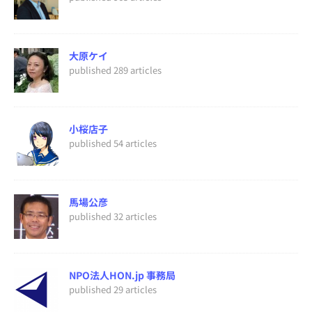
大原ケイ
published 289 articles
小桜店子
published 54 articles
馬場公彦
published 32 articles
NPO法人HON.jp 事務局
published 29 articles