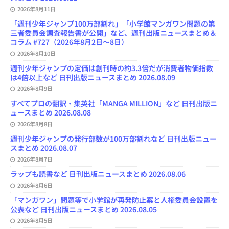
h
2026年8月11日
a
n
「週刊少年ジャンプ100万部割れ」「小学館マンガワン問題の第
n
三者委員会調査報告書が公開」など、週刊出版ニュースまとめ＆
e
コラム #727（2026年8月2日～8日）
l
2026年8月10日
週刊少年ジャンプの定価は創刊時の約3.3倍だが消費者物価指数
は4倍以上など 日刊出版ニュースまとめ 2026.08.09
2026年8月9日
すべてプロの翻訳・集英社「MANGA MILLION」など 日刊出版ニ
ュースまとめ 2026.08.08
2026年8月8日
週刊少年ジャンプの発行部数が100万部割れなど 日刊出版ニュー
スまとめ 2026.08.07
2026年8月7日
ラップも読書など 日刊出版ニュースまとめ 2026.08.06
2026年8月6日
「マンガワン」問題等で小学館が再発防止案と人権委員会設置を
公表など 日刊出版ニュースまとめ 2026.08.05
2026年8月5日