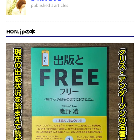
published 1 articles
HON.jpの本