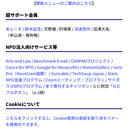
【
賛助メニューのご案内はこちら
】
超サポート会員
あとーす
/
鈴木征浩
/ 天野優 / 的場章 /
淡波亮作
/ 田澤大祐
（申込順・敬称略）
NPO法人向けサービス等
Arts and Law
/
Benchmark Email
/
CANPANプロジェクト
/
Canva for NPO
/
Google for Nonprofits
/
MotionGallery
/
note
Pro（NovelJam協賛）
/
Syncable
/
TechSoup Japan
/
Slack
NPO支援プログラム
/
Zoomミーティング・プロプラン
/
サイボ
ウズNPOプログラム
/
本で寄付するチャリボン
/ ルビ財団「
ルビ
フルボタン
」（a-z順）
Cookieについて
こちらをクリックすると、Cookie使用の承認を取り消すバナー
を再表示できます。