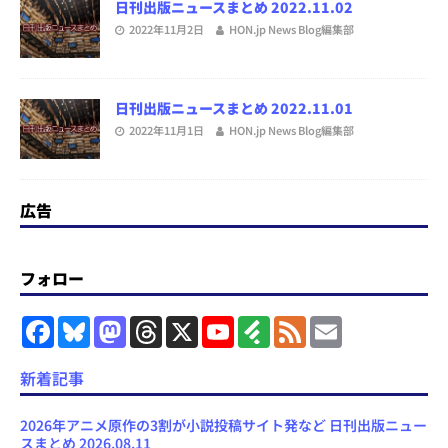
日刊出版ニュースまとめ 2022.11.02
2022年11月2日
HON.jp News Blog編集部
日刊出版ニュースまとめ 2022.11.01
2022年11月1日
HON.jp News Blog編集部
広告
フォロー
F
B
M
T
X
Y
F
F
E
a
l
a
h
o
e
e
m
c
u
s
r
u
e
e
a
e
e
t
e
T
d
d
i
新着記事
b
s
o
a
u
l
l
o
k
d
d
b
y
o
y
o
s
e
2026年アニメ原作の3割が小説投稿サイト発など 日刊出版ニュー
k
n
C
スまとめ 2026.08.11