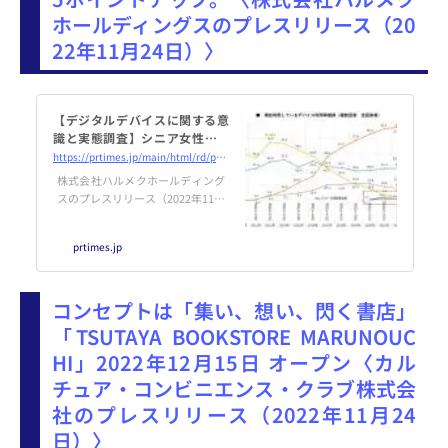
ホールディングスのプレスリリース（20
22年11月24日）〉
【デジタルデバイスに関する意
識と実態調査】シニア女性のス
マホ利用率は94.3％、スマホ決
https://prtimes.jp/main/html/rd/p/000000092.000034765.html
済利用率は3年前比で24.5ポイン
株式会社ハルメクホールディング
トアップ。
スのプレスリリース（2022年11月
24日 11時00分）【デジタルデバ
イスに関する意識と実態調査】シ
prtimes.jp
ニア女性のスマホ利用率は94.
3％、スマホ決済利用率は3年前比
で24.5ポイントアップ。
コンセプトは「集い、想い、閃く書店」
「TSUTAYA BOOKSTORE MARUNOUC
HI」2022年12月15日 オープン〈カル
チュア・コンビニエンス・クラブ株式会
社のプレスリリース（2022年11月24
日）〉