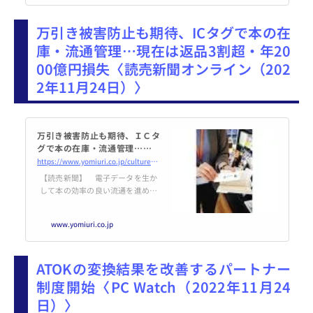
配信しています。
万引き被害防止も期待、ICタグで本の在
庫・流通管理…現在は返品3割超・年20
00億円損失〈読売新聞オンライン（202
2年11月24日）〉
万引き被害防止も期待、ＩＣタ
グで本の在庫・流通管理…現在
は返品３割超・年２０００億円
https://www.yomiuri.co.jp/culture/20221124-OYT1T50180/
損失
【読売新聞】 電子データを生か
して本の効率の良い流通を進める
ため、無線を使って情報を読み取
れるＩＣタグを、本につける構想
www.yomiuri.co.jp
が出版界で進んでいる。来夏には
国内の書店数店舗で実証実験が始
まる見通しだ。書店の需要に合わ
ATOKの変換結果を改善するパートナー
せた本の供給や、万引き
制度開始〈PC Watch（2022年11月24
日）〉