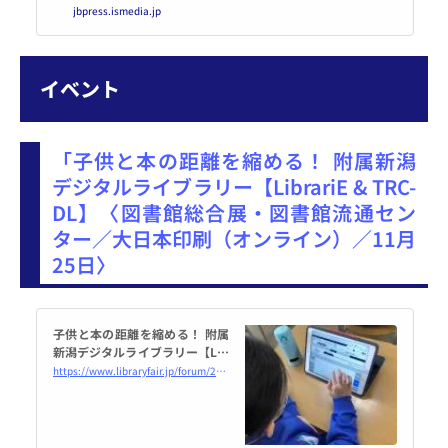
jbpress.ismedia.jp
を見ると、同社に対する消費者の
熱意が低下しているようだと、米
ウォール・ストリート・ジャーナ
ルが報じている。
イベント
「子供と本の距離を縮める！ 附属新潟
デジタルライブラリー【LibrariE & TRC-
DL】〈図書館総合展・図書館流通セン
ター／大日本印刷（オンライン）／11月
25日〉
子供と本の距離を縮める！ 附属
新潟デジタルライブラリー【Lib
rariE & TRC-DL】
https://www.libraryfair.jp/forum/2022/420/series