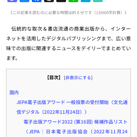
a
u
a
h
n
at
《この記事を読むのに必要な時間は約 8 分です（1分600字計算）》
st
e
c
re
e
e
o
s
e
a
n
伝統的な取次＆書店流通の商業出版から、インター
d
k
b
d
a
ネットを活用したデジタルパブリッシングまで、広い意
o
y
o
s
味での出版に関連するニュースをデイリーでまとめてい
n
o
ます。
k
【目次】
[
非表示にする
]
国内
JEPA電子出版アワード 一般投票の受付開始〈文化通
信デジタル（2022年11月24日）〉
電子出版アワード2022 (第16回) 候補作品リスト
〈JEPA｜日本電子出版協会（2022年11月24