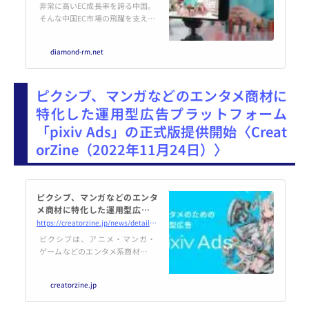
業界 ニュースサイト【ダイヤモ
非常に高いEC成長率を誇る中国。
ンド・チェーンストアオンライ
そんな中国EC市場の飛躍を支え、
ン】
日本でも本格的な流行が期待され
ている販売手法が、ライブ配信を
diamond-rm.net
通して商品販売を行う「ライブコ
マース」です。まだまだ日本では
ライブコマースが浸透していると
ピクシブ、マンガなどのエンタメ商材に
は言えない状況ですが、今後、日
本ではどのような立ち位置となっ
特化した運用型広告プラットフォーム
ていくのでしょうか。
「pixiv Ads」の正式版提供開始〈Creat
orZine（2022年11月24日）〉
ピクシブ、マンガなどのエンタ
メ商材に特化した運用型広告プ
ラットフォーム「pixiv Ads」の
https://creatorzine.jp/news/detail/3698
正式版提供開始
ピクシブは、アニメ・マンガ・
ゲームなどのエンタメ系商材に特
化した運用型広告プラットフォー
ム「pixiv Ads」正式版の提供を開
creatorzine.jp
始する。 「pix...