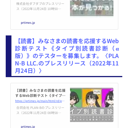
株式会社ダブダブのプレスリリー
ス（2022年11月24日 10時50分）
あなたにピッタリの本を見つけら
れる書籍まとめサービス「yomer
prtimes.jp
u(ヨメル)」がローンチ
【読書】みなさまの読書を応援するWeb
診断テスト《タイプ別読書診断（α
版）》のテスターを募集します。〈PLA
N-B LLC.のプレスリリース（2022年11
月24日）〉
【読書】みなさまの読書を応援
するWeb診断テスト《タイプ別
読書診断（α版）》のテスターを
https://prtimes.jp/main/html/rd/p/000000007.000091256.html
募集します。
合同会社 PLAN-Bのプレスリリー
ス（2022年11月24日 08時58分）
【読書】みなさまの読書を応援す
るWeb診断テスト《タイプ別読書
prtimes.jp
診断（α版）》のテスターを募集