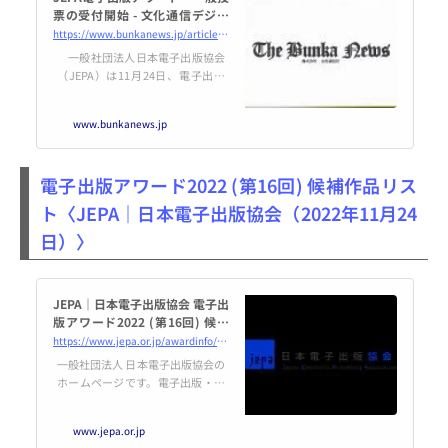
票の受付開始 - 文化通信デジタ
ル
https://www.bunkanews.jp/article/302004/
一般社団法人日本電子出版協会
（JEPA）は11月24日、電子出版
の普及促進を目的とした「電子出
版アワード」の一般投票 を開始し
www.bunkanews.jp
た。投票は専用サイトから誰でも
可能。12月5日23時に締め切る。
集計結果…続き
電子出版アワード2022 (第16回) 候補作品リス
ト〈JEPA｜日本電子出版協会（2022年11月24
日）〉
JEPA｜日本電子出版協会 電子出
版アワード2022 (第16回) 候補
作品リスト
https://www.jepa.or.jp/awardinfo/list2022/
一般社団法人 日本電子出版協会の
ホームページです。電子出版・編
集を考える出版界と情報産業界各
社の団体。ニュース、調査報告、
www.jepa.or.jp
電子出版とは、会員限定情報など