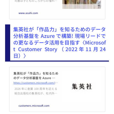
司書は子どものころからの憧れの
仕事だった。 大学で資格を取
り、非正規職員として図書館で働
www.asahi.com
き始めた。 やりがいは毎日感じ
ている。 孫がうまれたばかりの
女性が絵本を探しにき…
集英社が「作品力」を知るためのデータ
分析基盤を Azure で構築! 現場リードで
の更なるデータ活用を目指す〈Microsof
t Customer Story（2022年11月24
日）〉
集英社が「作品力」を知るため
のデータ分析基盤を Azure で構
築! 現場リードでの更なるデータ
https://customers.microsoft.com/ja-jp/story/1567459281120566252-shueisha-media-entertainment-azure-ja-japan
活用を目指す
2026 年に創業 100 周年を迎える
総合出版社の集英社が、社内外の
さまざまなデータを収集し分析す
るためのデータ分析基盤を構築し
customers.microsoft.com
ました。出版業界では、デジタル
化やメディアミックスが進む中