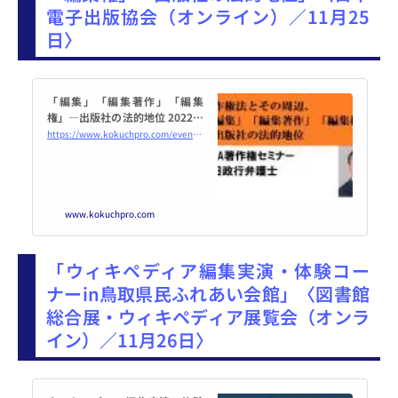
電子出版協会（オンライン）／11月25
日〉
「編集」「編集著作」「編集
権」―出版社の法的地位 2022年
11月25日（オンライン・Zoo
https://www.kokuchpro.com/event/20221125/
m） - こくちーずプロ
www.kokuchpro.com
「ウィキペディア編集実演・体験コー
ナーin鳥取県民ふれあい会館」〈図書館
総合展・ウィキペディア展覧会（オンラ
イン）／11月26日〉