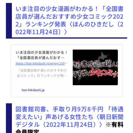
いま注目の少女漫画がわかる！「全国書
店員が選んだおすすめ少女コミック202
2」ランキング発表〈ほんのひきだし（2
022年11月24日）〉
いま注目の少女漫画がわかる！
「全国書店員が選んだおすすめ
少女コミック2022」ランキング
https://hon-hikidashi.jp/enjoy/159252/
発表 | ほんのひきだし
「全国書店員が選んだおすすめ少
女コミック」のランキングが発表
されました。全国の書店員が参加
し、今いちばんおすすめしたい少
hon-hikidashi.jp
女漫画の上位10作品はどんな作品
でしょうか。
図書館司書、手取り月9万8千円 「待遇
変えたい」声あげる女性たち〈朝日新聞
デジタル（2022年11月24日）〉
※有料
会員限定