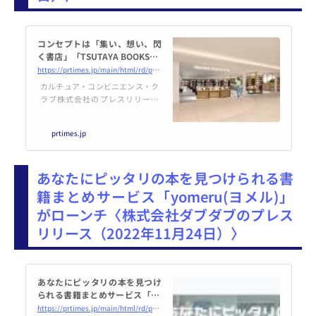
コンセプトは「集い、想い、閃
く書店」「TSUTAYA BOOKSTO
RE MARUNOUCHI」2022年12
https://prtimes.jp/main/html/rd/p/000001322.000018760.html
月15日 オープン
カルチュア・コンビニエンス・ク
ラブ株式会社のプレスリリース
（2022年11月24日 11時00分）コ
ンセプトは「集い、想い、閃く書
prtimes.jp
店」「TSUTAYA BOOKSTORE MA
RUNOUCHI」2022年12月15日
オープン
あなたにピッタリの本を見つけられる書
籍まとめサービス「yomeru(ヨメル)」
がローンチ〈株式会社ダブダブのプレス
リリース（2022年11月24日）〉
あなたにピッタリの本を見つけ
られる書籍まとめサービス「yo
meru(ヨメル)」がローンチ
https://prtimes.jp/main/html/rd/p/000000009.000083025.html