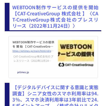
で、紙の雑誌やコミックの販売か
WEBTOON制作サービスの提供を開始
ら、アニメや映画、イベントな
ど、コンテンツを中心&#x...
【CAT-CreativeGroup 株式会社 】〈CA
T-CreativeGroup株式会社のプレスリ
リース（2022年11月24日）〉
WEBTOON制作サービスの提供
を開始【CAT-CreativeGroup
株式会社 】
https://prtimes.jp/main/html/rd/p/000000002.000112593.html
CAT-CreativeGroup株式会社のプ
レスリリース（2022年11月24日 0
8時30分）WEBTOON制作サービ
スの提供を開始【CAT-CreativeGr
prtimes.jp
oup 株式会社 】
【デジタルデバイスに関する意識と実態
調査】シニア女性のスマホ利用率は94.
3％、スマホ決済利用率は3年前比で24.
5ポイントアップ。〈株式会社ハルメク