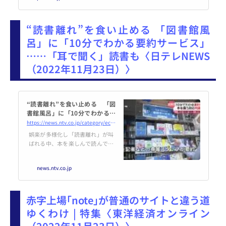
します。
“読書離れ”を食い止める 「図書館風
呂」に「10分でわかる要約サービス」
……「耳で聞く」読書も〈日テレNEWS
（2022年11月23日）〉
“読書離れ”を食い止める 「図
書館風呂」に「10分でわかる要
約サービス」……「耳で聞く」
https://news.ntv.co.jp/category/economy/966f50189d04478bbbf1968443ea35fe
読書も｜日テレNEWS NNN
娯楽が多様化し「読書離れ」が叫
ばれる中、本を楽しんで読んでも
らうためのユニークな取り組みが
始まっています。想像がつかない
news.ntv.co.jp
場所や方法で本を読む“読書の新
たな形”を取材しました。
赤字上場｢note｣が普通のサイトと違う道
ゆくわけ | 特集〈東洋経済オンライン