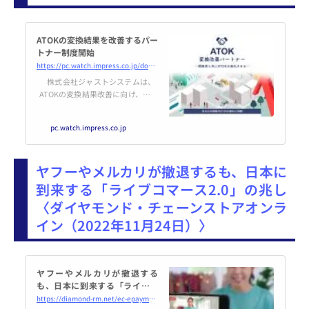
ATOKの変換結果を改善するパー
トナー制度開始
https://pc.watch.impress.co.jp/docs/news/1458158.html
株式会社ジャストシステムは、
ATOKの変換結果改善に向け、「A
TOK Passport」契約者向けの取り
組み「ATOK変換改善パートナー
pc.watch.impress.co.jp
制度」を開始する。
ヤフーやメルカリが撤退するも、日本に
到来する「ライブコマース2.0」の兆し
〈ダイヤモンド・チェーンストアオンラ
イン（2022年11月24日）〉
ヤフーやメルカリが撤退する
も、日本に到来する「ライブコ
マース2.0」の兆し _小売・流通
https://diamond-rm.net/ec-epayment/247863/