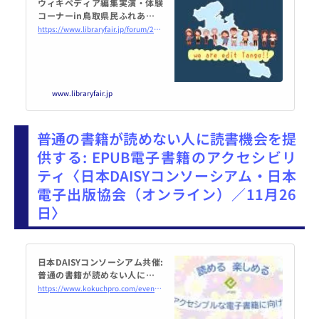
ウィキペディア編集実演・体験
コーナーin鳥取県民ふれあい会
館
https://www.libraryfair.jp/forum/2022/495
www.libraryfair.jp
普通の書籍が読めない人に読書機会を提
供する: EPUB電子書籍のアクセシビリ
ティ〈日本DAISYコンソーシアム・日本
電子出版協会（オンライン）／11月26
日〉
日本DAISYコンソーシアム共催:
普通の書籍が読めない人に読書
機会を提供する: EPUB電子書籍
https://www.kokuchpro.com/event/221126/
のアクセシビリティ 2022年11
月26日（オンライン・Zoom） -