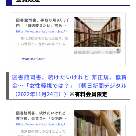
図書館司書、手取り月9万8千
円 「待遇変えたい」声あげる
女性たち：朝日新聞デジタル
https://www.asahi.com/articles/ASQCR5SJZQCKULEI006.html
先代の知恵を次世代に継ぎ、新
しい世界との出会いの場でもある
図書館。その場所を支える職員の
多くが、非正規で待遇が良くない
www.asahi.com
ことを知っていますか。いま、あ
る司書の「叫び」が注目を集めて
います。
図書館司書、続けたいけれど 非正規、低賃
金…「女性軽視では？」〈朝日新聞デジタル
（2022年11月24日）〉
※有料会員限定
図書館司書、続けたいけれど
非正規、低賃金…「女性軽視で
は？」：朝日新聞デジタル
https://www.asahi.com/articles/ASQCQ54SJQC2ULEI008.html
東京都の40代の女性にとって、