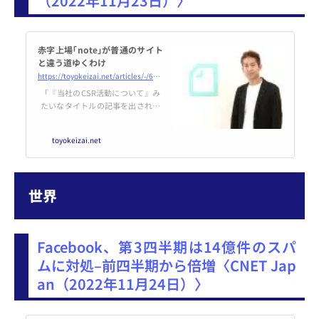
（2022年11月23日）〉
赤字上場｢note｣が普通のサイト
と違う道ゆくわけ
https://toyokeizai.net/articles/-/630982
「『当社のCSR活動について』み
たいなタイトルの記事を出されて
いるのを見ると、もったいない
な……と思う」。そう語るnoteの
toyokeizai.net
生みの親に勘所を聞いた。
世界
Facebook、第3四半期は14億件のスパ
ムに対処–前四半期から倍増〈CNET Jap
an（2022年11月24日）〉