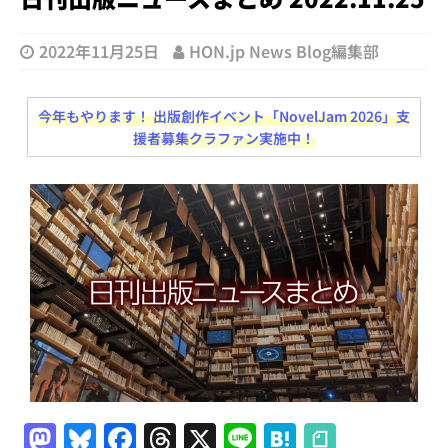
2022年11月25日
HON.jp News Blog編集部
今年もやります！ 出版創作イベント「NovelJam 2026」支
援者募集クラファン実施中！
M
Bl
F
T
X
Li
H