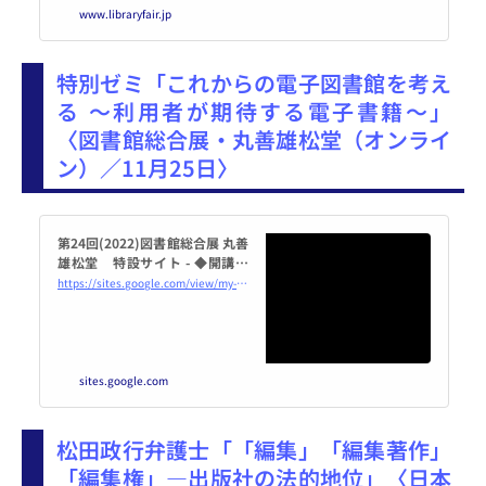
www.libraryfair.jp
特別ゼミ「これからの電子図書館を考え
る ～利用者が期待する電子書籍～」
〈図書館総合展・丸善雄松堂（オンライ
ン）／11月25日〉
第24回(2022)図書館総合展 丸善
雄松堂 特設サイト - ◆開講！
特別ゼミ これからの電子図書館
https://sites.google.com/view/my-lf2022/event_3
を考える
sites.google.com
松田政行弁護士「「編集」「編集著作」
「編集権」―出版社の法的地位」〈日本