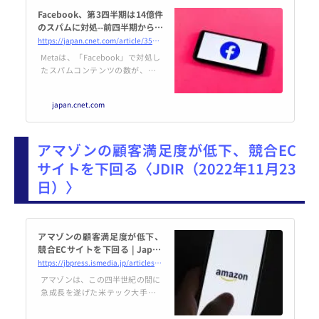
Facebook、第3四半期は14億件
のスパムに対処--前四半期から倍
増
https://japan.cnet.com/article/35196480/
Metaは、「Facebook」で対処し
たスパムコンテンツの数が、第2
四半期の7億3400万件から第3四半
期には14億件と、2倍近くに増加
japan.cnet.com
したことを明らかにした。
アマゾンの顧客満足度が低下、競合EC
サイトを下回る〈JDIR（2022年11月23
日）〉
アマゾンの顧客満足度が低下、
競合ECサイトを下回る | Japan
Innovation Review powered
https://jbpress.ismedia.jp/articles/-/72832
by JBpress
アマゾンは、この四半世紀の間に
急成長を遂げた米テック大手の1
社。その経営理念は顧客満足度向
上の追求だが、ここ最近のデータ