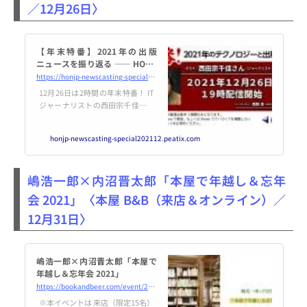
／12月26日〉
【年末特番】2021年の出版
ニュースを振り返る ―― HON.j
p News Casting / ゲスト：西田
https://honjp-newscasting-special202112.peatix.com
宗千佳（ITジャーナリスト）
12月26日は2時間の年末特番！ IT
ジャーナリストの西田宗千佳さん
をゲストに迎え、2021年の出版関
連ニュースをとくにテクノロジー
honjp-newscasting-special202112.peatix.com
的な観点で振り返り＆掘り下げま
す。【開催日時】... powered by P
eatix : More than a ticket.
嶋浩一郎×内沼晋太郎「本屋で年越し＆忘年
会 2021」〈本屋 B&B（来店＆オンライン）／
12月31日〉
嶋浩一郎×内沼晋太郎「本屋で
年越し＆忘年会 2021」
https://bookandbeer.com/event/20211231_htk/
※本イベントは 来店（限定15名）