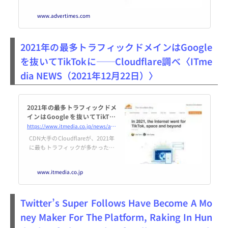
費者の広告や情報に対する信頼度
調査「ニールセン 広告信頼度調査
www.advertimes.com
2021（Nielsen Trust in Advertisin
g Study 2021）」を元に、その分
析結果を発表した。
2021年の最多トラフィックドメインはGoogle
を抜いてTikTokに──Cloudflare調べ〈ITme
dia NEWS（2021年12月22日）〉
2021年の最多トラフィックドメ
インはGoogleを抜いてTikTok
に──Cloudflare調べ
https://www.itmedia.co.jp/news/articles/2112/22/news089.html
CDN大手のCloudflareが、2021年
に最もトラフィックが多かったの
はTikTokだったと発表した。昨年
7位だった同社はGoogleなどの米I
www.itmedia.co.jp
T大手を一気に抜いた。
Twitter’s Super Follows Have Become A Mo
ney Maker For The Platform, Raking In Hun