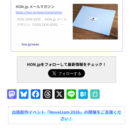
HON.jp メールマガジン
https://hon.jp/news/registration
ISSN 2436-8245 HON.jp メール
マガジン（ISSN 2436-8245）は、
編集長 鷹野が広い意味での出版に
関連する最新ニュースから気に
なったものをピックアップし独自
hon.jp/news
の視点でコメントする「週刊出版
ニュースまとめ＆コラム」や、N
PO法人HON.jpからのお知らせな
どを、毎週月曜日の朝に無料で配
HON.jpをフォローして最新情報をチェック！
信いたします。バックナンバーへ
のリンクは本ページの末尾にあり
ます。また、ほぼ同じ内容を「週
刊出版ニュースまとめ＆コラム」
のページで...
M
Bl
F
T
X
Li
H
a
u
a
h
n
at
st
e
c
re
e
e
出版創作イベント「NovelJam 2026」の開催をご支援くだ
さい！
o
s
e
a
n
d
k
b
d
a