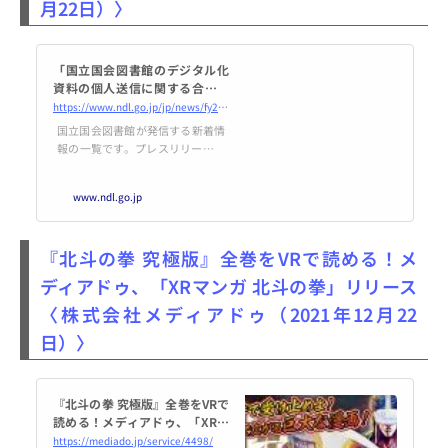
月22日）〉
「国立国会図書館のデジタル化
資料の個人送信に関する合意文
書」の公表について｜国立国会
https://www.ndl.go.jp/jp/news/fy2021/211222_01.html
図書館―National Diet Library
国立国会図書館が発信する新着情
報の一覧です。プレスリリース、
ニュース、刊行物、採用情報の新
着情報の一覧があります。
www.ndl.go.jp
『北斗の拳 究極版』全巻をVRで読める！メ
ディアドゥ、「XRマンガ 北斗の拳」リリース
〈株式会社メディアドゥ（2021年12月22
日）〉
『北斗の拳 究極版』全巻をVRで
読める！メディアドゥ、「XRマ
ンガ 北斗の拳」リリース | 株式
https://mediado.jp/service/4498/