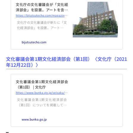
文化庁の文化審議会が「文化経
済部会」を設置。アートを含め
た文化と経済の循環の創出を議
https://bijutsutecho.com/magazine/news/headline/25019
論
文化庁の文化審議会が新たに「文
化経済部会」を設置。アート、演
劇、映画といった文化と経済の循
環に関しての議論や提言を、各専
bijutsutecho.com
門をもつ外部委員を交えながら
行っていく。
文化審議会第1期文化経済部会（第1回）〈文化庁（2021
年12月22日）〉
文化審議会第1期文化経済部会
（第1回） | 文化庁
https://www.bunka.go.jp/seisaku/bunkashingikai/bunka_keizai/01/01/index.html
文化審議会第1期文化経済部会
（第1回）についてを掲載してい
ます。
www.bunka.go.jp