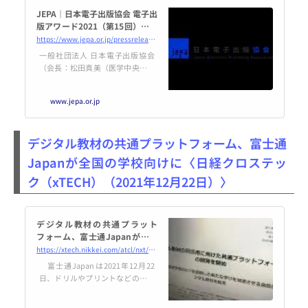
JEPA｜日本電子出版協会 電子出
版アワード2021（第15回）ジャ
ンル賞決定、大賞は「ビジョン2
https://www.jepa.or.jp/pressrelease/20211222/
021-2025」！
一般社団法人 日本電子出版協会
（会長：松田真美（医学中央雑誌
刊行会）、所在地：東京都渋谷区
代々木、Webページ：https://ww
www.jepa.or.jp
w.jepa.or.jp/、略称：JEPA）は、
日本の電子出版物の育成と普及を
目的とした「JEPA電子出版アワー
デジタル教材の共通プラットフォーム、富士通
ド」の大賞選考会とジャンル賞表
彰式を12月22日、オンラ...
Japanが全国の学校向けに〈日経クロステッ
ク（xTECH）（2021年12月22日）〉
デジタル教材の共通プラット
フォーム、富士通Japanが全国
の学校向けに
https://xtech.nikkei.com/atcl/nxt/news/18/11918/
富士通Japanは2021年12月22
日、ドリルやプリントなどのデジ
タル教材のプラットフォームを小
中学校や高校向けに開発すると発