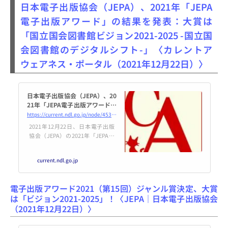
日本電子出版協会（JEPA）、2021年「JEPA
電子出版アワード」の結果を発表：大賞は
「国立国会図書館ビジョン2021-2025 -国立国
会図書館のデジタルシフト-」〈カレントア
ウェアネス・ポータル（2021年12月22日）〉
日本電子出版協会（JEPA）、20
21年「JEPA電子出版アワード」
の結果を発表：大賞は「国立国
https://current.ndl.go.jp/node/45369
会図書館ビジョン2021-2025 -
2021年12月22日、日本電子出版
国立国会図書館のデジタルシフ
協会（JEPA）の2021年「JEPA電
ト-」
子出版アワード」の結果が発表さ
れました。大賞は、「国立国会図
current.ndl.go.jp
書館ビジョン2021-2025 -国立国
会図書館のデジタルシフト-」で
す。受賞者の一覧は、次のとおり
電子出版アワード2021（第15回）ジャンル賞決定、大賞
です
は「ビジョン2021-2025」！〈JEPA｜日本電子出版協会
（2021年12月22日）〉