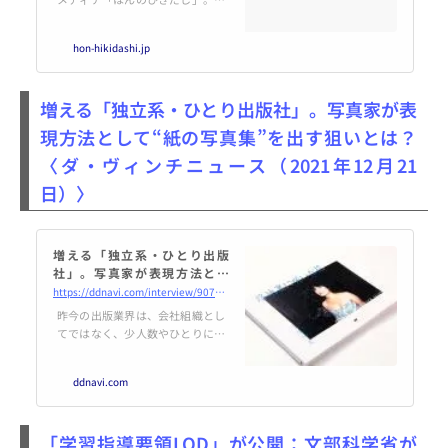
や、本屋さんに関するさまざまな
ことを記事にして、公開していま
hon-hikidashi.jp
す。
増える「独立系・ひとり出版社」。写真家が表
現方法として“紙の写真集”を出す狙いとは？
〈ダ・ヴィンチニュース（2021年12月21
日）〉
増える「独立系・ひとり出版
社」。写真家が表現方法とし
て“紙の写真集”を出す狙いと
https://ddnavi.com/interview/907338/a/
は？ | ダ・ヴィンチWeb
昨今の出版業界は、会社組織とし
てではなく、少人数やひとりによ
る出版社が増えている。「独立系
出版社」や、「ひとり出版社」と
ddnavi.com
呼ばれ、大手取次（問屋）を通さ
ず、小取次や直接書店と取引をす
るなど、少部数発行による“小商
「学習指導要領LOD」が公開：文部科学省が
い”が注目されている。 出版社