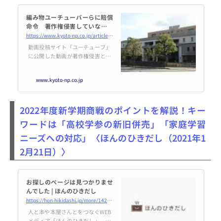
編み物ユーチューバーらに賠償
命令 著作権侵害していない動
画の削除要請で｜社会｜地域の
https://www.kyoto-np.co.jp/articles/-/697905
ニュース｜京都新聞
動画投稿サイト「ユーチューブ」
に公開した動画が著作権侵害との
指摘を受けて削除され、精神的苦
痛を負ったとして、富山県のユー
www.kyoto-np.co.jp
チューバーの女性が…
2022年度新学期商戦のポイントを解説！キー
ワードは「高校学参の新旧併売」「家庭学習
ニーズへの対応」〈ほんのひきだし（2021年1
2月21日）〉
お探しのページは見つかりませ
んでした | ほんのひきだし
https://hon-hikidashi.jp/more/142651/
人と本や本屋さんとをつなぐWEB
メディア「ほんのひきだし」。本