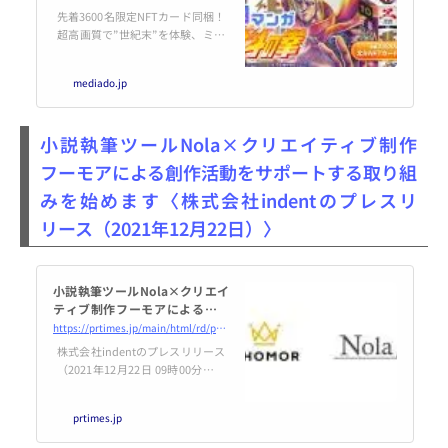
会社メディアドゥ
先着3600名限定NFTカード同梱！
超高画質で”世紀末”を体験、ミニ
ゲームなども充実 株式会社メディ
アドゥ（東証第一部 3678、本
mediado.jp
社：東京都千代田区、代表取締役
社長 CEO 藤田恭嗣、以下「メディ
アドゥ」）
小説執筆ツールNola×クリエイティブ制作
フーモアによる創作活動をサポートする取り組
みを始めます〈株式会社indentのプレスリ
リース（2021年12月22日）〉
小説執筆ツールNola×クリエイ
ティブ制作フーモアによる創作
活動をサポートする取り組みを
https://prtimes.jp/main/html/rd/p/000000002.000064443.html
始めます
株式会社indentのプレスリリース
（2021年12月22日 09時00分）小
説執筆ツールNola×クリエイティ
ブ制作フーモアによる創作活動を
prtimes.jp
サポートする取り組みを始めます