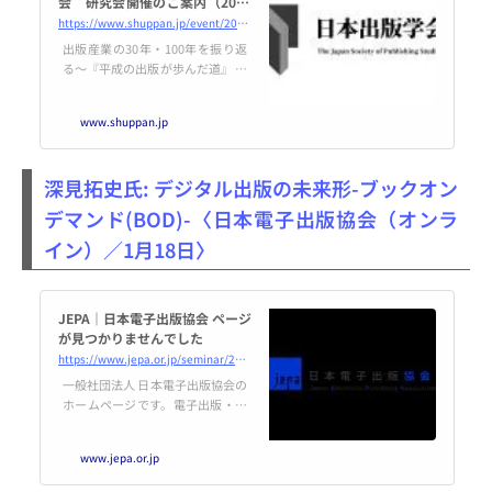
会 研究会開催のご案内（2022
年1月13日開催） | 日本出版学会
https://www.shuppan.jp/event/2021/12/22/1905/
出版産業の30年・100年を振り返
る～『平成の出版が歩んだ道』 報
告者（報告順）：能勢 仁 （ノ
セ事務所） 河
www.shuppan.jp
野高孝 （河野書店）
八木壮一 （八木書店）
日 時： 2022年1月13日
深見拓史氏: デジタル出版の未来形-ブックオン
（木） 15：0
デマンド(BOD)-〈日本電子出版協会（オンラ
イン）／1月18日〉
JEPA｜日本電子出版協会 ページ
が見つかりませんでした
https://www.jepa.or.jp/seminar/20220118/
一般社団法人 日本電子出版協会の
ホームページです。電子出版・編
集を考える出版界と情報産業界各
社の団体。ニュース、調査報告、
www.jepa.or.jp
電子出版とは、会員限定情報など
配信しています。