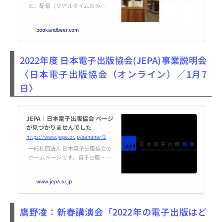
と、配信（リアルタイムのみ）で
ご参加いただけるイベントです。
詳細につきまして …
bookandbeer.com
2022年度 日本電子出版協会(JEPA)事業説明会
〈日本電子出版協会（オンライン）／1月7
日〉
JEPA｜日本電子出版協会 ページ
が見つかりませんでした
https://www.jepa.or.jp/seminar/20220107/
一般社団法人 日本電子出版協会の
ホームページです。電子出版・編
集を考える出版界と情報産業界各
社の団体。ニュース、調査報告、
www.jepa.or.jp
電子出版とは、会員限定情報など
配信しています。
鷹野凌：新春講演会「2022年の電子出版はど