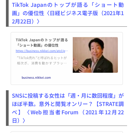
TikTok Japanのトップが語る「ショート動
画」の優位性〈日経ビジネス電子版（2021年1
2月22日）〉
TikTok Japanのトップが語る
「ショート動画」の優位性
https://business.nikkei.com/atcl/plus/00024/122000006/
“TikTok売れ”と呼ばれるヒットが
相次ぎ、消費を動かすプラット
フォームとして存在感を高めてい
るTikTok。運営側はこの現象をど
business.nikkei.com
う見ているのか。日本のトップを
務める佐藤陽一ゼネラルマネー
ジャーに、その強みを聞いた。
SNSに投稿する女性は「週・月に数回程度」が
ほぼ半数。意外と閲覧オンリー？【STRATE調
べ】〈Web担当者Forum（2021年12月22
日）〉