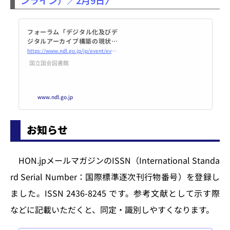
フォーラム「デジタル化及びデ
ジタルアーカイブ構築の現状と
未来」｜国立国会図書館―Nati
https://www.ndl.go.jp/jp/event/events/20220209digi_info.html
onal Diet Library
国立国会図書館
www.ndl.go.jp
お知らせ
HON.jpメールマガジンのISSN（International Standa
rd Serial Number：国際標準逐次刊行物番号）を登録し
ました。ISSN 2436-8245 です。参考文献として示す際
などに記載いただくと、同定・識別しやすくなります。