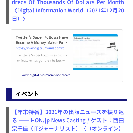
dreds Of Thousands Of Dollars Per Month
〈Digital Information World（2021年12月20
日）〉
Twitter’s Super Follows Have
Become A Money Maker For T
he Platform, Raking In Hundr
https://www.digitalinformationworld.com/2021/12/twitters-super-follows-have-become.html
eds Of Thousands Of Dollars
Twitter's Super Follows subscrib
Per Month
er feature has gone on to becom
e an incredibly lucrative service f
or the platform, raking in million
www.digitalinformationworld.com
s.
イベント
【年末特番】2021年の出版ニュースを振り返
る ―― HON.jp News Casting / ゲスト：西田
宗千佳（ITジャーナリスト）〈（オンライン）