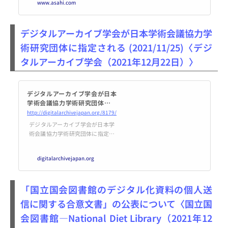
www.asahi.com
点以上の資料でたどる展覧会が、
大阪市北区の阪急うめだ本店で開
かれている。 「アニメ…
デジタルアーカイブ学会が日本学術会議協力学
術研究団体に指定される (2021/11/25)〈デジ
タルアーカイブ学会（2021年12月22日）〉
デジタルアーカイブ学会が日本
学術会議協力学術研究団体に指
定される (2021/11/25)
http://digitalarchivejapan.org/8179/
デジタルアーカイブ学会が日本学
術会議協力学術研究団体に指定さ
れる 2021年11月25日付でデジタ
ルアーカイブ学会が日本学術会議
digitalarchivejapan.org
の協力学術研究団体に指定された
旨通知がありました。 日本学術会
議の協力学術研究団体に関する規
「国立国会図書館のデジタル化資料の個人送
… 続きを読む
信に関する合意文書」の公表について〈国立国
会図書館―National Diet Library（2021年12