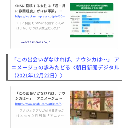
SNSに投稿する女性は「週・月
に数回程度」がほぼ半数。意外
と閲覧オンリー？【STRATE調
https://webtan.impress.co.jp/n/2021/12/22/42119
べ】 | Web担当者Forum
1日に何回もSNSに投稿する人の
ほうが、じつは少数派だった!?
webtan.impress.co.jp
「この出会いがなければ、ナウシカは…」 ア
ニメージュの歩みたどる〈朝日新聞デジタル
（2021年12月22日）〉
「この出会いがなければ、ナウ
シカは…」 アニメージュの歩
みたどる：朝日新聞デジタル
https://www.asahi.com/articles/ASPDN7W7XPDBPTFC00L.html
スタジオジブリが始まるきっか
けとなった月刊誌「アニメー
ジュ」（徳間書店）は、いかにし
てアニメと共に歩んだのか。200