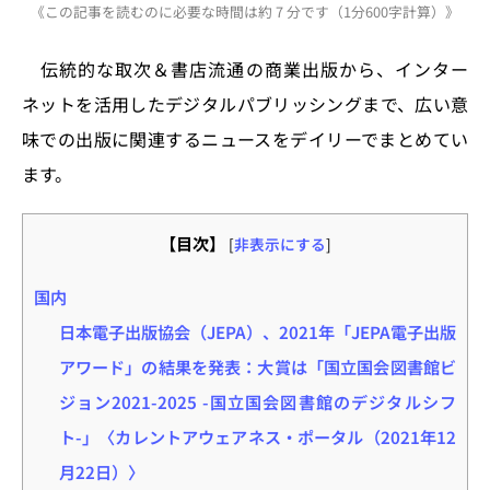
《この記事を読むのに必要な時間は約 7 分です（1分600字計算）》
st
e
c
re
e
e
o
s
e
a
n
伝統的な取次＆書店流通の商業出版から、インター
d
k
b
d
a
ネットを活用したデジタルパブリッシングまで、広い意
o
y
o
s
味での出版に関連するニュースをデイリーでまとめてい
n
o
ます。
k
【目次】
[
非表示にする
]
国内
日本電子出版協会（JEPA）、2021年「JEPA電子出版
アワード」の結果を発表：大賞は「国立国会図書館ビ
ジョン2021-2025 -国立国会図書館のデジタルシフ
ト-」〈カレントアウェアネス・ポータル（2021年12
月22日）〉