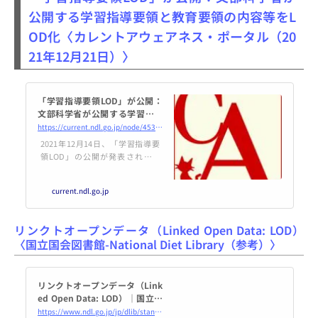
を…
公開する学習指導要領と教育要領の内容等をL
OD化〈カレントアウェアネス・ポータル（20
21年12月21日）〉
「学習指導要領LOD」が公開：
文部科学省が公開する学習指導
要領と教育要領の内容等をLOD
https://current.ndl.go.jp/node/45366
化
2021年12月14日、「学習指導要
領LOD」の公開が発表されまし
た。文部科学省が公開している学
習指導要領と教育要領の内容・
current.ndl.go.jp
コード・関連情報をLinked Open
Data（LOD）化したものとありま
す。対象は、全ての学校種別の新
リンクトオープンデータ（Linked Open Data: LOD）
旧学習指
〈国立国会図書館-National Diet Library（参考）〉
リンクトオープンデータ（Link
ed Open Data: LOD）｜国立国
会図書館-National Diet Librar
https://www.ndl.go.jp/jp/dlib/standards/lod/index.html