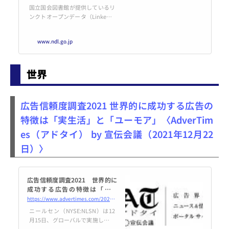
y
国立国会図書館が提供しているリ
ンクトオープンデータ（Linked O
pen Data: LOD）に関する情報を
まとめています。
www.ndl.go.jp
世界
広告信頼度調査2021 世界的に成功する広告の
特徴は「実生活」と「ユーモア」〈AdverTim
es（アドタイ） by 宣伝会議（2021年12月22
日）〉
広告信頼度調査2021 世界的に
成功する広告の特徴は「実生
活」と「ユーモア」 | AdverTi
https://www.advertimes.com/20211222/article372206/
mes.（アドタイ） by 宣伝会議
ニールセン（NYSE:NLSN）は12
月15日、グローバルで実施した消