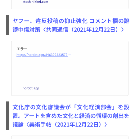
xtech.nikkei.com
表した。教育同人社、浜島書店、
明治図書出版と組み、提携する販
売代理店経由で2022年4月からデ
ヤフー、違反投稿の抑止強化 コメント欄の誹
ジタル版の図書教材を全国の学校
に提供する。
謗中傷対策〈共同通信（2021年12月22日）〉
エラー
https://nordot.app/846309223579926528?c=491375730748638305
nordot.app
文化庁の文化審議会が「文化経済部会」を設
置。アートを含めた文化と経済の循環の創出を
議論〈美術手帖（2021年12月22日）〉