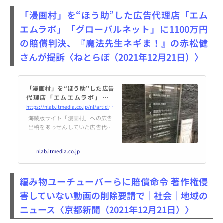
「漫画村」を“ほう助”した広告代理店「エム
エムラボ」「グローバルネット」に1100万円
の賠償判決、『魔法先生ネギま！』の赤松健
さんが提訴〈ねとらぼ（2021年12月21日）〉
「漫画村」を“ほう助”した広告
代理店「エムエムラボ」「グ
ローバルネット」に1100万円の
https://nlab.itmedia.co.jp/nl/articles/2112/21/news137.html
賠償判決、『魔法先生ネギ
海賊版サイト「漫画村」への広告
ま！』の赤松健さんが提訴
出稿をあっせんしていた広告代理
店「エムエムラボ」（神奈川県横
浜市／齋藤央論代表）と「グロー
nlab.itmedia.co.jp
バルネット」（東京都大田区／村
木和彦代表）に対して東京地裁は
12月21日、著作物の無断掲載で被
編み物ユーチューバーらに賠償命令 著作権侵
害を受けた漫画家に対して1100万
円の支払いを命じました。原告
害していない動画の削除要請で｜社会｜地域の
は…
ニュース〈京都新聞（2021年12月21日）〉