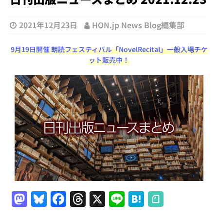
2021年12月23日
HON.jp News Blog編集部
9月19日開催 朗読フェスティバル「NovelRecital」一般入場チケ
ット販売中！
M
Bl
F
T
X
Li
H
a
u
a
h
n
at