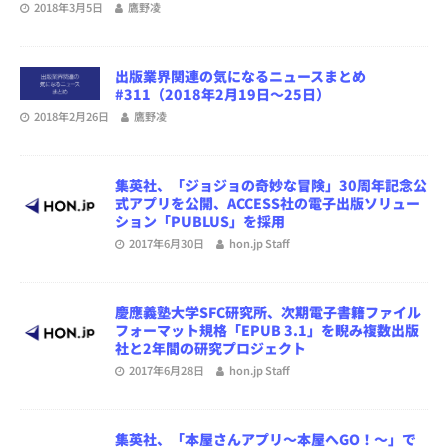
2018年3月5日
鷹野凌
出版業界関連の気になるニュースまとめ
#311（2018年2月19日～25日）
2018年2月26日
鷹野凌
集英社、「ジョジョの奇妙な冒険」30周年記念公
式アプリを公開、ACCESS社の電子出版ソリュー
ション「PUBLUS」を採用
2017年6月30日
hon.jp Staff
慶應義塾大学SFC研究所、次期電子書籍ファイル
フォーマット規格「EPUB 3.1」を睨み複数出版
社と2年間の研究プロジェクト
2017年6月28日
hon.jp Staff
集英社、「本屋さんアプリ～本屋へGO！～」で