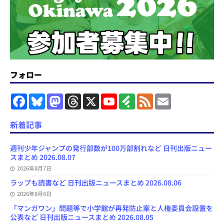
フォロー
F
B
M
T
X
Y
F
F
E
a
l
a
h
o
e
e
m
c
u
s
r
u
e
e
a
e
e
t
e
T
d
d
i
新着記事
b
s
o
a
u
l
l
o
k
d
d
b
y
o
y
o
s
e
週刊少年ジャンプの発行部数が100万部割れなど 日刊出版ニュー
k
n
C
スまとめ 2026.08.07
h
2026年8月7日
a
n
ラップも読書など 日刊出版ニュースまとめ 2026.08.06
n
e
2026年8月6日
l
「マンガワン」問題等で小学館が再発防止案と人権委員会設置を
公表など 日刊出版ニュースまとめ 2026.08.05