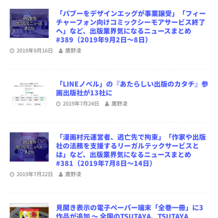
「パブーをデザインエッグが事業譲受」「フィー
チャーフォン向けコミックシーモアサービス終了
へ」など、出版業界気になるニュースまとめ
#389（2019年9月2日～8日）
2019年9月16日
鷹野凌
「LINEノベル」の『あたらしい出版のカタチ』参
画出版社が13社に
2019年7月24日
鷹野凌
「漫画村元運営者、逃亡先で拘束」「作家や出版
社の法務を支援するリーガルテックサービスと
は」など、出版業界気になるニュースまとめ
#381（2019年7月8日～14日）
2019年7月22日
鷹野凌
見開き表示の電子ペーパー端末「全巻一冊」に3
作品が追加 〜 全国のTSUTAYA、TSUTAYA