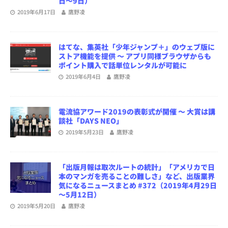
日～9日）
2019年6月17日
鷹野凌
はてな、集英社「少年ジャンプ＋」のウェブ版に
ストア機能を提供 ～ アプリ同様ブラウザからも
ポイント購入で話単位レンタルが可能に
2019年6月4日
鷹野凌
電流協アワード2019の表彰式が開催 ～ 大賞は講
談社「DAYS NEO」
2019年5月23日
鷹野凌
「出版月報は取次ルートの統計」「アメリカで日
本のマンガを売ることの難しさ」など、出版業界
気になるニュースまとめ #372（2019年4月29日
～5月12日）
2019年5月20日
鷹野凌