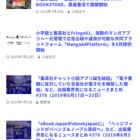
BOOKSTORE、蔦屋書店で展開開始
2019年7月19日
小桜店子
小学館と集英社とFringe81、複数のマンガアプ
リへ一元管理で広告出稿や運用が可能な共同プラ
ットフォーム「MangaAdPlatform」を8月提供
開始
2019年7月12日
小桜店子
「集英社チャット小説アプリ誕生秘話」「電子書
籍に反対していた宝島社が電子化を解禁した理
由」など、出版業界気になるニュースまとめ
#378（2019年6月17日～23日）
2019年7月1日
鷹野凌
「eBookJapanがebookjapanに」「ヘッジファ
ンドがバーンズ＆ノーブル買収へ」など、出版業
界気になるニュースまとめ #376（2019年6月3