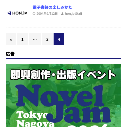
電子書籍の楽しみかた
2004年9月12日
hon.jp Staff
«
1
…
3
4
広告