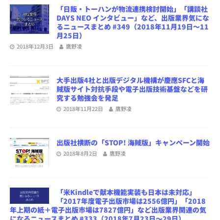
「日販・トーハンが物流連携検討開始」「講談社
DAYS NEO インタビュー」など、出版業界気にな
るニュースまとめ #349（2018年11月19日～11
月25日）
2018年12月3日
鷹野凌
大手出版4社と出版デジタル機構が慶應SFCと海
賊版サイト対抗手段や電子出版技術基盤などを研
究する勉強会を発足
2018年11月22日
鷹野凌
出版社横断の「STOP! 海賊版」キャンペーン開始
2018年8月2日
鷹野凌
「米Kindleで献本機能実装も日本は未対応」
「2017年度電子出版市場は2556億円」「2018
年上期の紙＋電子出版市場は7827億円」など出版業界関連の気
になるニュースまとめ #333（2018年7月23日～29日）