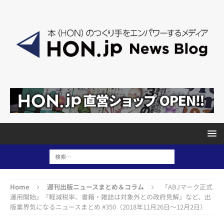
Home
週刊出版ニュースまとめ＆コラム
「ABJマーク正式
運用開始」「軽減税率、書籍・雑誌は対象外との政府見解」など、出
版業界気になるニュースまとめ #350（2018年11月26日～12月2日）