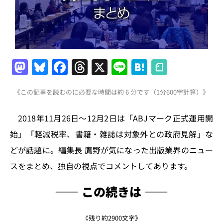
M
Bl
F
T
X
Li
H
a
u
a
h
n
at
《この記事を読むのに必要な時間は約 6 分です（1分600字計算）》
st
e
c
re
e
e
o
s
e
a
n
2018年11月26日～12月2日は「ABJマーク正式運用開
d
k
b
d
a
始」「軽減税率、書籍・雑誌は対象外との政府見解」な
o
y
o
s
どが話題に。編集長 鷹野が気になった出版業界のニュー
n
o
スをまとめ、独自の視点でコメントしてあります。
k
―― この続きは ――
《残り約2900文字》