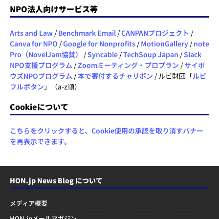
NPO法人向けサービス等
Arts and Law
/
Benchmark Email
/
CANPANプロジェクト
/
Canva for NPO
/
Google for Nonprofits
/
MotionGallery
/
note
Pro（NovelJam協賛）
/
Syncable
/
TechSoup Japan
/
Slack
NPO支援プログラム
/
Zoomミーティング・プロプラン
/
サイボ
ウズNPOプログラム
/
本で寄付するチャリボン
/ ルビ財団「
ルビ
フルボタン
」（a-z順）
Cookieについて
こちらをクリックすると、Cookie使用の承認を取り消すバナー
を再表示できます。
HON.jp News Blog について
メディア概要
HON.jpメールマガジン