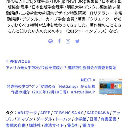
NPO法人HON.jp 理事長 / HON.jp News Blog 編集長 / 日本電子出
版協会 理事 / 日本出版学会理事 / 明星大学 デジタル編集論 非常
勤講師 / 二松学舍大学 編集デザイン特殊研究・ITリテラシー 非常
勤講師 / デジタルアーカイブ学会 会員 / 著書『クリエイターが知
っておくべき権利や法律を教わってきました。著作権のことをき
ちんと知りたい人のための本』（2015年・インプレス）など。
PREVIOUS
アメリカ最大手取次が2位を買収か？ 連邦取引委員会が調査を開始
NEXT
発売前の本の“ゲラ”が読める「NetGalley」から新着
作品の紹介（2018年12月10日号） #NetGalleyJP
タグ：
ABJマーク
/
AFEE
/
CC BY-NC-SA 4.0
/
KADOKAWA
/
アッ
プル
/
アマゾン
/
グーグル
/
トーハン
/
小学館
/
日販
/
有害図書
/
表現の自由
/
講談社
/
違法サイト
/
集英社
/
電流協