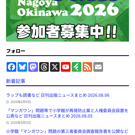
フォロー
F
B
M
T
X
Y
F
F
E
a
l
a
h
o
e
e
m
c
u
s
r
u
e
e
a
e
e
t
e
T
d
d
i
新着記事
b
s
o
a
u
l
l
o
k
d
d
b
y
o
y
o
s
e
ラップも読書など 日刊出版ニュースまとめ 2026.08.06
k
n
C
2026年8月6日
h
a
「マンガワン」問題等で小学館が再発防止案と人権委員会設置を
n
公表など 日刊出版ニュースまとめ 2026.08.05
n
e
2026年8月5日
l
小学館「マンガワン」問題の第三者委員会調査報告書を公開など