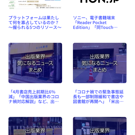
プラットフォームは果たし
ソニー、電子書籍端末
て何を寡占しているのか？
「Reader Pocket
～握られる5つのリソース～
Edition」「同Touch
Edition」の2モデルを12月
10日に国内発売
「4月書店売上前期比6％
「コロナ禍での緊急事態延
減」「中国出版業界のコロ
長も一部制限緩和で書店や
ナ禍対応解説」など、出版
図書館が再開へ」「米出版
業界気になるニュースまと
社の許諾ガイドライン」な
め #423（2020年5月11日～
ど、出版業界気になるニュ
17日）
ースまとめ #422（2020年4
月27日～5月10日）