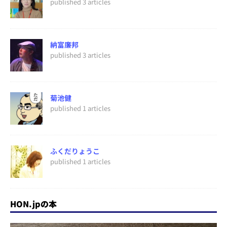
published 3 articles
納富廉邦
published 3 articles
菊池健
published 1 articles
ふくだりょうこ
published 1 articles
HON.jpの本