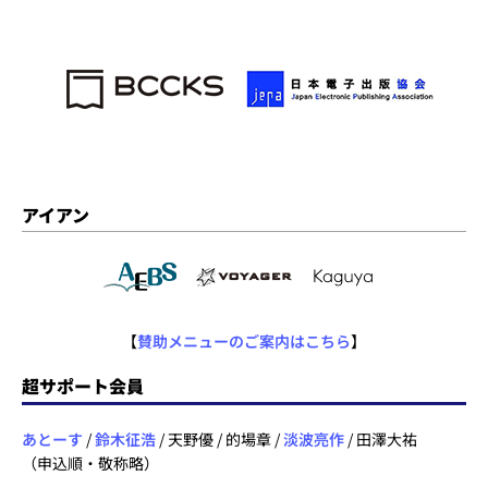
アイアン
【
賛助メニューのご案内はこちら
】
超サポート会員
あとーす
/
鈴木征浩
/ 天野優 / 的場章 /
淡波亮作
/ 田澤大祐
（申込順・敬称略）