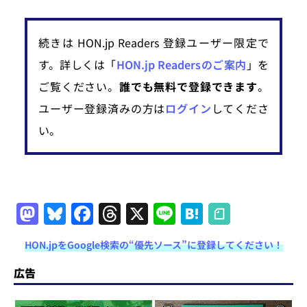
続きは HON.jp Readers 登録ユーザー限定で
す。詳しくは「
HON.jp Readersのご案内
」を
ご覧ください。
誰でも無料で登録できます
。
ユーザー登録済みの方は
ログイン
してくださ
い。
M
Bl
F
T
X
Li
H
a
u
a
h
n
at
HON.jpをGoogle検索の“優先ソース”に登録してください！
st
e
c
re
e
e
o
s
e
a
n
広告
d
k
b
d
a