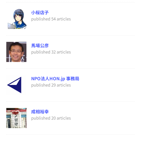
小桜店子
published 54 articles
馬場公彦
published 32 articles
NPO法人HON.jp 事務局
published 29 articles
成相裕幸
published 20 articles