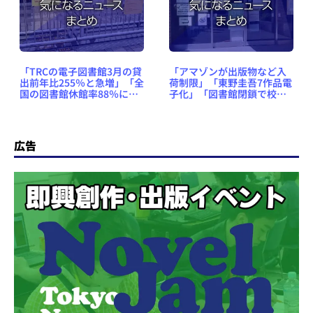
「TRCの電子図書館3月の貸
「アマゾンが出版物など入
出前年比255％と急増」「全
荷制限」「東野圭吾7作品電
国の図書館休館率88％に」
子化」「図書館閉鎖で校正
など、出版業界気になるニ
に支障」など、出版業界気
ュースまとめ #421（2020
になるニュースまとめ
年4月20日～26日）
#420（2020年4月13日～19
日）
広告