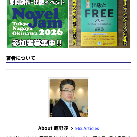
o
y
o
s
n
o
k
著者について
About 鷹野凌
962 Articles