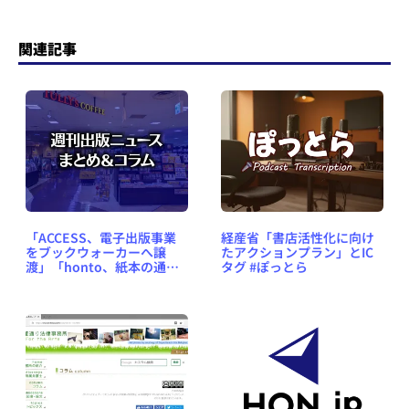
関連記事
「ACCESS、電子出版事業
経産省「書店活性化に向け
をブックウォーカーへ譲
たアクションプラン」とIC
渡」「honto、紙本の通販
タグ #ぽっとら
サービス終了に」など、週
刊出版ニュースまとめ＆コ
ラム #597（2023年11月26
日～12月2日）