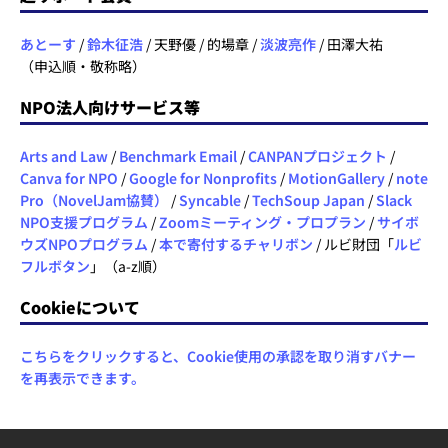
あとーす
/
鈴木征浩
/ 天野優 / 的場章 /
淡波亮作
/ 田澤大祐
（申込順・敬称略）
NPO法人向けサービス等
Arts and Law
/
Benchmark Email
/
CANPANプロジェクト
/
Canva for NPO
/
Google for Nonprofits
/
MotionGallery
/
note
Pro（NovelJam協賛）
/
Syncable
/
TechSoup Japan
/
Slack
NPO支援プログラム
/
Zoomミーティング・プロプラン
/
サイボ
ウズNPOプログラム
/
本で寄付するチャリボン
/ ルビ財団「
ルビ
フルボタン
」（a-z順）
Cookieについて
こちらをクリックすると、Cookie使用の承認を取り消すバナー
を再表示できます。