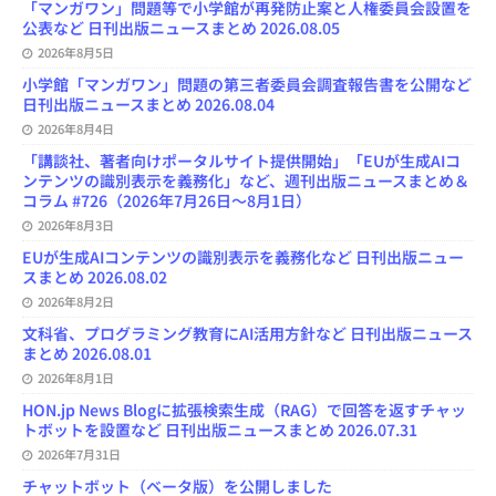
「マンガワン」問題等で小学館が再発防止案と人権委員会設置を
n
公表など 日刊出版ニュースまとめ 2026.08.05
n
e
2026年8月5日
l
小学館「マンガワン」問題の第三者委員会調査報告書を公開など
日刊出版ニュースまとめ 2026.08.04
2026年8月4日
「講談社、著者向けポータルサイト提供開始」「EUが生成AIコ
ンテンツの識別表示を義務化」など、週刊出版ニュースまとめ＆
コラム #726（2026年7月26日～8月1日）
2026年8月3日
EUが生成AIコンテンツの識別表示を義務化など 日刊出版ニュー
スまとめ 2026.08.02
2026年8月2日
文科省、プログラミング教育にAI活用方針など 日刊出版ニュース
まとめ 2026.08.01
2026年8月1日
HON.jp News Blogに拡張検索生成（RAG）で回答を返すチャッ
トボットを設置など 日刊出版ニュースまとめ 2026.07.31
2026年7月31日
チャットボット（ベータ版）を公開しました