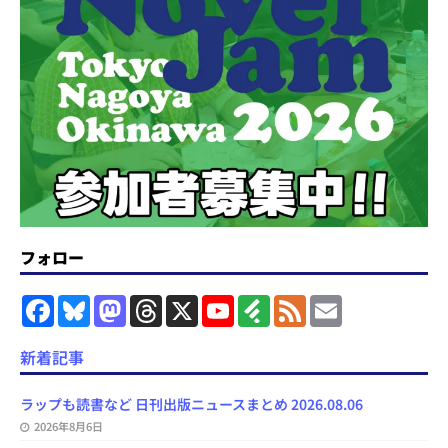
フォロー
F
B
M
T
X
Y
F
F
E
a
l
a
h
o
e
e
m
c
u
s
r
u
e
e
a
e
e
t
e
T
d
d
i
新着記事
b
s
o
a
u
l
l
o
k
d
d
b
y
o
y
o
s
e
ラップも読書など 日刊出版ニュースまとめ 2026.08.06
k
n
C
2026年8月6日
h
a