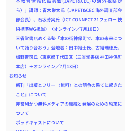
本教育情報化振興会(JAPET&CEC)の海外視察か
ら）」講師：青木栄太氏（JAPET&CEC 海外調査部会
部会長）、石坂芳実氏（ICT CONNECT 21フェロー 技
術標準WG担当）〈オンライン／7月10日〉
三省堂書店めくる塾「本の街神保町で、本の未来につ
いて語り合おう」登壇者：田中裕士氏、古幡瑞穂氏、
楫野晋司氏〈東京都千代田区（三省堂書店 神田神保町
本店）＋オンライン／7月13日〉
お知らせ
新刊『出版とフリー 〈無料〉との競争の果てに起きた
こと』について
非営利かつ無料メディアの継続と発展のための約束に
ついて
ポッドキャストについて