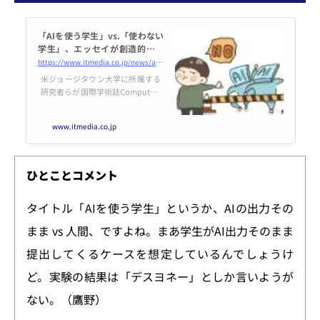
「AIを使う学生」vs.「使わない
学生」、エッセイが創造的なの
はどっち？ 米大学が2025年に
https://www.itmedia.co.jp/news/articles/2606/18/news043.html
実証実験
米ジョージタウン大学に所属する
研究者らが国際学術誌Computers
in Human Behavior: Artificial Hu
mansに発表した論文「Homogen
www.itmedia.co.jp
izing effect of large language mo
dels (LLMs) on creative diversity:
An empirical comparison of hum
an and ChatGPT writing」は、人
ひとことコメント
間たちが生み出すアイデアと生成
AIが出力するアイデアのどちらが
タイトル「AIを使う学生」というか、AIの出力その
多様で創造的であるかを検証した
研究報告だ。
まま vs 人間、ですよね。まあ学生がAI出力そのまま
提出してくるケースを想定しているんでしょうけ
ど。実験の結果は「デスヨネー」としか言いようが
ない。（鷹野）