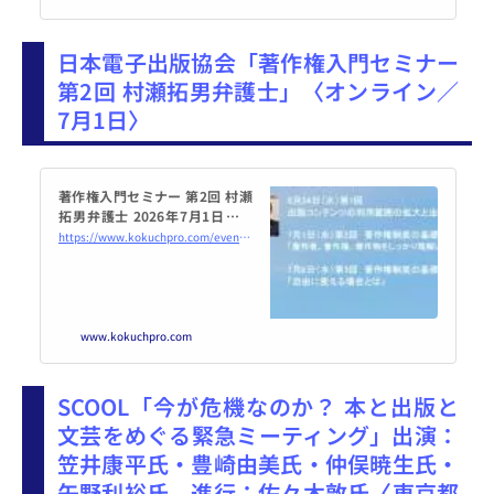
日本電子出版協会「著作権入門セミナー
第2回 村瀬拓男弁護士」〈オンライン／
7月1日〉
著作権入門セミナー 第2回 村瀬
拓男弁護士 2026年7月1日（オ
ンライン・Zoom） - こくちー
https://www.kokuchpro.com/event/20260701JEPA/
ずプロ
www.kokuchpro.com
SCOOL「今が危機なのか？ 本と出版と
文芸をめぐる緊急ミーティング」出演：
笠井康平氏・豊崎由美氏・仲俣暁生氏・
矢野利裕氏、進行：佐々木敦氏〈東京都