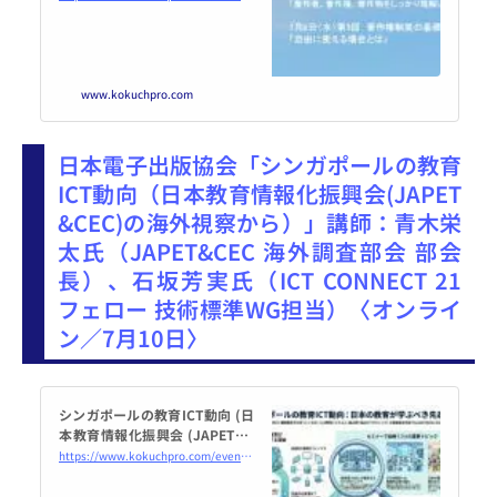
ずプロ
www.kokuchpro.com
日本電子出版協会「シンガポールの教育
ICT動向（日本教育情報化振興会(JAPET
&CEC)の海外視察から）」講師：青木栄
太氏（JAPET&CEC 海外調査部会 部会
長）、石坂芳実氏（ICT CONNECT 21
フェロー 技術標準WG担当）〈オンライ
ン／7月10日〉
シンガポールの教育ICT動向 (日
本教育情報化振興会 (JAPET&C
EC) の海外視察から) 2026年7月
https://www.kokuchpro.com/event/20260710/
10日（オンライン・Zoom） -
こくちーずプロ