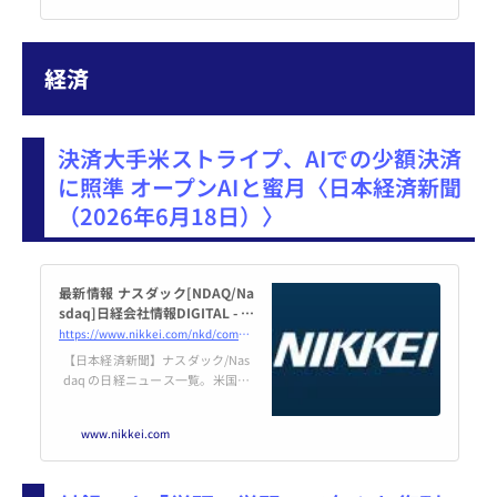
経済
決済大手米ストライプ、AIでの少額決済
に照準 オープンAIと蜜月〈日本経済新聞
（2026年6月18日）〉
最新情報 ナスダック[NDAQ/Na
sdaq]日経会社情報DIGITAL - 日
本経済新聞
https://www.nikkei.com/nkd/company/us/NDAQ/news/?DisplayType=1&#038;ng=DGXZQOUC085BD008062026000000
【日本経済新聞】ナスダック/Nas
daq の日経ニュース一覧。米国株
投資や企業分析に役立つ最新情報
を提供します。
www.nikkei.com