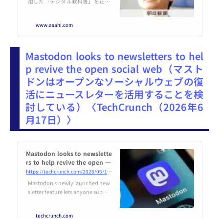
用した「デジタル教科書」を正式
な教科書とする学校教育法などの
改正案が、成立しました。学校現
www.asahi.com
場はデジタル教科書や教材とどう
関わっていくべきなのでしょう
か。４月にあった国の全…
Mastodon looks to newsletters to hel
p revive the open social web（マスト
ドンはオープンなソーシャルウェブの復
活にニュースレターを活用することを検
討している）〈TechCrunch（2026年6
月17日）〉
Mastodon looks to newslette
rs to help revive the open so
cial web | TechCrunch
https://techcrunch.com/2026/06/17/mastodon-looks-to-newsletters-to-help-revive-the-open-social-web/
Mastodon’s newly launched new
sletter feature lets anyone subscr
ibe to creators by email, even wit
hout a Mastodon account.
techcrunch.com