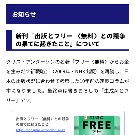
の未... powered by Peatix : More t
han a ticket.
お知らせ
新刊『出版とフリー 〈無料〉との競争
の果てに起きたこと』について
クリス・アンダーソンの名著『フリー〈無料〉からお金
を生みだす新戦略』（2009年・NHK出版）を再読し、日
本の出版状況に合わせて考察した10年前の連載コラムが
本になりました。最終章は書きおろしの「生成AIとフ
リー」です。
出版とフリー 〈無料〉との競争
の果てに起きたこと
https://hon.jp/news/books/9784910832258-9784910832265