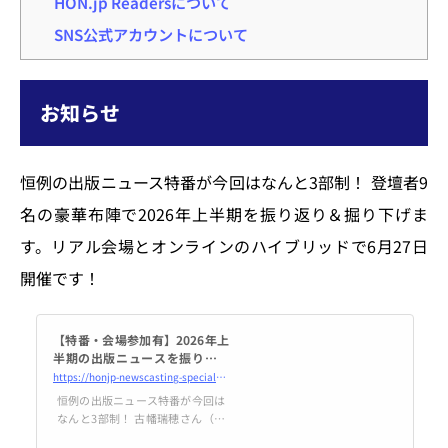
HON.jp Readersについて
SNS公式アカウントについて
お知らせ
恒例の出版ニュース特番が今回はなんと3部制！ 登壇者9
名の豪華布陣で2026年上半期を振り返り＆掘り下げま
す。リアル会場とオンラインのハイブリッドで6月27日
開催です！
【特番・会場参加有】2026年上
半期の出版ニュースを振り返る
――HON[.]jp News Casting /
https://honjp-newscasting-special2026fh.peatix.com/view
古幡瑞穂×内沼晋太郎×梶原治
恒例の出版ニュース特番が今回は
樹×菊池健×libro×徳力基彦×
なんと3部制！ 古幡瑞穂さん（出
松浦シゲキ×大西隆幸×鷹野凌
版業界ニュースまとめ発行人）、