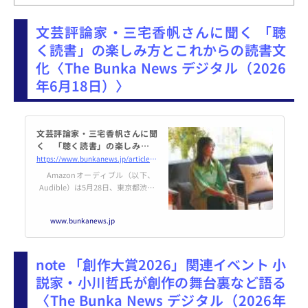
文芸評論家・三宅香帆さんに聞く 「聴
く読書」の楽しみ方とこれからの読書文
化〈The Bunka News デジタル（2026
年6月18日）〉
文芸評論家・三宅香帆さんに聞
く 「聴く読書」の楽しみ方と
これからの読書文化 - The Bunk
https://www.bunkanews.jp/article/468156/
a News デジタル
Amazonオーディブル（以下、
Audible）は5月28日、東京都渋谷
区でプレス発表会を開き、俳優の
桐谷健太さん、小説家の染井為人
www.bunkanews.jp
さん、文芸評論家・三宅香帆さん
を交えたトークセッションが行わ
れ、「…続き
note 「創作大賞2026」関連イベント 小
説家・小川哲氏が創作の舞台裏など語る
〈The Bunka News デジタル（2026年