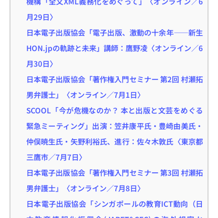
機構「全文XML義務化をめぐって」〈オンライン／6
月29日〉
日本電子出版協会「電子出版、激動の十余年――新生
HON.jpの軌跡と未来」講師：鷹野凌〈オンライン／6
月30日〉
日本電子出版協会「著作権入門セミナー 第2回 村瀬拓
男弁護士」〈オンライン／7月1日〉
SCOOL「今が危機なのか？ 本と出版と文芸をめぐる
緊急ミーティング」出演：笠井康平氏・豊崎由美氏・
仲俣暁生氏・矢野利裕氏、進行：佐々木敦氏〈東京都
三鷹市／7月7日〉
日本電子出版協会「著作権入門セミナー 第3回 村瀬拓
男弁護士」〈オンライン／7月8日〉
日本電子出版協会「シンガポールの教育ICT動向（日