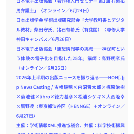
日本電子出版協会「著作権入門セミナー 第1回 村瀬拓
男弁護士」〈オンライン／6月24日〉
日本出版学会 学術出版研究部会「大学教科書とデジタ
ル教材」柴田守氏、猪石有希氏（有斐閣）〈専修大学
神田キャンパス／6月26日〉
日本電子出版協会「連想情報学の挑戦――神保町とい
う体験の電子化を目指した25年」講師：高野明彦氏
〈オンライン／6月26日〉
2026年上半期の出版ニュースを振り返る――HON[.]j
p News Casting / 古幡瑞穂×内沼晋太郎×梶原治樹
×菊池健×libro×徳力基彦×松浦シゲキ×大西隆幸
×鷹野凌〈東京都渋谷区（HENNGE）＋オンライン／
6月27日〉
主催：学術情報XML推進協議会、共催：科学技術振興