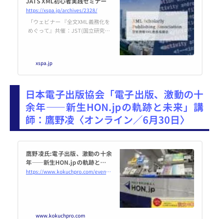
JATS XML初心者実践セミナー
https://xspa.jp/archives/2328/
「ウェビナー 『全文XML義務化を
めぐって』共催：JST(国立研究開
発法人科学技術振興機構) 」の
ページです。学術情報XML推進協
議会（XSPA）は、学術XML推進に
xspa.jp
関する事業を行い、学術の発展に
寄与することを目的とし、XML技
術の推進、科学技術情報の流通促
日本電子出版協会「電子出版、激動の十
進、印刷会社のサポート、ベン
ダー・公的機関への提案、日本語
余年――新生HON.jpの軌跡と未来」講
XMLの規格策定などを行う協議会
師：鷹野凌〈オンライン／6月30日〉
です。
鷹野凌氏:電子出版、激動の十余
年――新生HON.jpの軌跡と未来
2026年6月30日（オンライン・Z
https://www.kokuchpro.com/event/20260630/
oom） - こくちーずプロ
www.kokuchpro.com