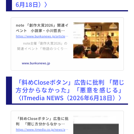
6月18日）〉
note 「創作大賞2026」関連イ
ベント 小説家・小川哲氏が創
作の舞台裏など語る - The Bunk
https://www.bunkanews.jp/article/468146/
a News デジタル
note主催「創作大賞2026」の
関連イベント「物語のつくりか
た」が5月22日、東京・四ツ谷のn
ote placeで開かれ、『地図と拳』
www.bunkanews.jp
（集英社）で直木賞を受賞し、
『君の…続き
「斜めCloseボタン」広告に批判 「閉じ
方分からなかった」「悪意を感じる」
〈ITmedia NEWS（2026年6月18日）〉
「斜めCloseボタン」広告に批
判 「閉じ方分からなかった」
「悪意を感じる」
https://www.itmedia.co.jp/news/articles/2606/18/news085.html