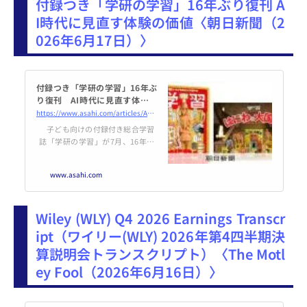
付録つき「学研の学習」16年ぶり復刊 A
I時代に見直す体験の価値〈朝日新聞（2
026年6月17日）〉
付録つき「学研の学習」16年ぶ
り復刊 AI時代に見直す体験の
価値：朝日新聞
https://www.asahi.com/articles/ASV6D31SQV6DUTIL01NM.html
子ども向けの付録付き総合学習
誌「学研の学習」が7月、16年ぶ
りに復刊する。 1946年に創刊
し、かつて姉妹誌の「科学」と合
www.asahi.com
わせて670万部が売れた。専門の
配達員「学研のおばちゃん」を
歌ったCMでも親…
Wiley (WLY) Q4 2026 Earnings Transcr
ipt（ワイリー(WLY) 2026年第4四半期決
算説明会トランスクリプト）〈The Motl
ey Fool（2026年6月16日）〉