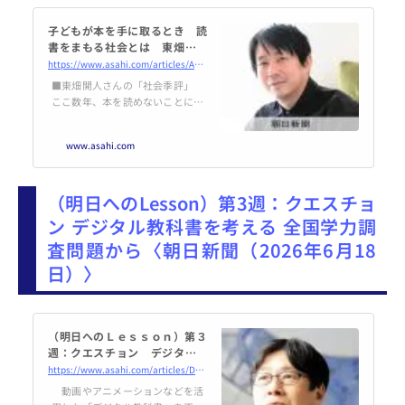
子どもが本を手に取るとき 読
書をまもる社会とは 東畑開人
さん：朝日新聞
https://www.asahi.com/articles/ASV6B1DD7V6BUPQJ00BM.html
■東畑開人さんの「社会季評」
ここ数年、本を読めないことにつ
いての本がたくさん出版され、そ
の多くがベストセラーになった。
www.asahi.com
読書について読書するというのは
奇妙な感じもするのだが、それは
「読書離れ」の最終局…
（明日へのLesson）第3週：クエスチョ
ン デジタル教科書を考える 全国学力調
査問題から〈朝日新聞（2026年6月18
日）〉
（明日へのＬｅｓｓｏｎ）第３
週：クエスチョン デジタル教
科書を考える 全国学力調査問
https://www.asahi.com/articles/DA3S16485033.html
題から：朝日新聞
動画やアニメーションなどを活