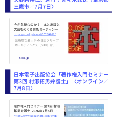
三鷹市／7月7日〉
今が危機なのか？ 本と出版と
文芸をめぐる緊急ミーティング |
SCOOL
https://scool.jp/event/20260707/
出版取次最大手の日販グループ
ホールディングス（GHD）は、20
25年度（2026年3月期）の連結決
算で、売上高が前年比10.5%減の
scool.jp
3427億円、営業損失が15億7300
万円（前年は2億9600万円の黒
字）と、前期の黒字から赤字に転
日本電子出版協会「著作権入門セミナー
落したと発表、富樫建社長の「取
次事業の撤退も検討しなければな
第3回 村瀬拓男弁護士」〈オンライン／
らない環境が迫っているという危
7月8日〉
機感を持っている」という発言が
火付け役となり、メディアやSNS
上で様々な議論が交わされていま
す。 この度の「危...
著作権入門セミナー 第3回 村瀬
拓男弁護士 2026年7月8日（オ
ンライン・Zoom） - こくちー
https://www.kokuchpro.com/event/20260708/