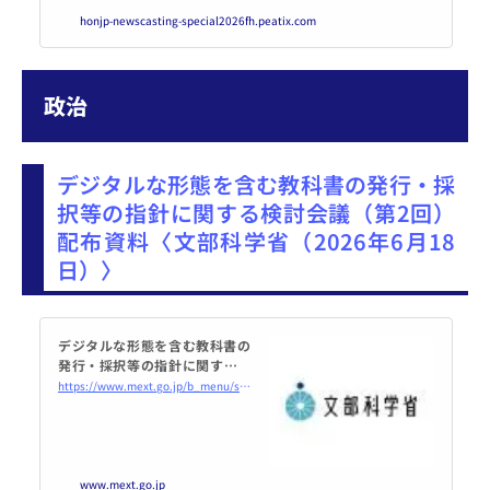
内沼晋太郎さん（ブック・コー
honjp-newscasting-special2026fh.peatix.com
ディネーター/「本の惑星」）、
梶原治樹さん（出版社勤務 / ... po
wered by Peatix : More than a tick
et.
政治
デジタルな形態を含む教科書の発行・採
択等の指針に関する検討会議（第2回）
配布資料〈文部科学省（2026年6月18
日）〉
デジタルな形態を含む教科書の
発行・採択等の指針に関する検
討会議（第2回） 配布資料：文
https://www.mext.go.jp/b_menu/shingi/mext_02361.html
部科学省
www.mext.go.jp