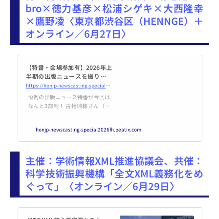
bro×徳力基彦×松浦シゲキ×大西隆幸
×鷹野凌〈東京都渋谷区（HENNGE）＋
オンライン／6月27日〉
【特番・会場参加有】2026年上
半期の出版ニュースを振り返る
――HON[.]jp News Casting /
https://honjp-newscasting-special2026fh.peatix.com/view
古幡瑞穂×内沼晋太郎×梶原治
恒例の出版ニュース特番が今回は
樹×菊池健×libro×徳力基彦×
なんと3部制！ 古幡瑞穂さん（出
松浦シゲキ×大西隆幸×鷹野凌
版業界ニュースまとめ発行人）、
内沼晋太郎さん（ブック・コー
honjp-newscasting-special2026fh.peatix.com
ディネーター/「本の惑星」）、
梶原治樹さん（出版社勤務 / ... po
wered by Peatix : More than a tick
主催：学術情報XML推進協議会、共催：
et.
科学技術振興機構「全文XML義務化をめ
ぐって」〈オンライン／6月29日〉