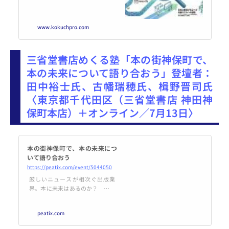
www.kokuchpro.com
三省堂書店めくる塾「本の街神保町で、
本の未来について語り合おう」登壇者：
田中裕士氏、古幡瑞穂氏、楫野晋司氏
〈東京都千代田区（三省堂書店 神田神
保町本店）＋オンライン／7月13日〉
本の街神保町で、本の未来につ
いて語り合おう
https://peatix.com/event/5044050
厳しいニュースが相次ぐ出版業
界。本に未来はあるのか？ 将来
にわたって本を届け続けるため
に、大胆に発想を変えるべき時が
peatix.com
来ています。本を愛してやまない
3人の論客が、様々な角度から本