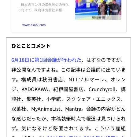
日本のマンガの海外発信の強化
に向けて、政府は出版社や翻訳・
配信事業者などと協議を始める。
海外で海賊版被害が深刻化してい
www.asahi.com
ることなどを受け、正規流通の促
進に向けて、将来的には様々な日
本のマンガが集まる「…
ひとことコメント
6月18日に第1回会議が行われた
、はずなのですが、
非公開なんですよね。この記事は会議前に出ていま
す。構成員は秋田書店、NTTソルマーレ、オレン
ジ、KADOKAWA、紀伊國屋書店、Crunchyroll、講
談社、集英社、小学館、スクウェア・エニックス、
双葉社、MyAnimeList、Mantra。会議の内容がどん
な感じだったか、本稿執筆時点で報道は見つけられ
ず。気になるけど秘匿されてます。こういう座組