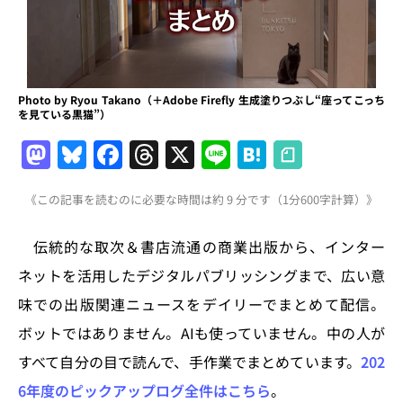
Photo by Ryou Takano（＋Adobe Firefly 生成塗りつぶし“座ってこっち
を見ている黒猫”）
M
Bl
F
T
X
Li
H
a
u
a
h
n
at
《この記事を読むのに必要な時間は約 9 分です（1分600字計算）》
st
e
c
re
e
e
o
s
e
a
n
伝統的な取次＆書店流通の商業出版から、インター
d
k
b
d
a
ネットを活用したデジタルパブリッシングまで、広い意
o
y
o
s
味での出版関連ニュースをデイリーでまとめて配信。
n
o
ボットではありません。AIも使っていません。中の人が
k
すべて自分の目で読んで、手作業でまとめています。
202
6年度のピックアップログ全件はこちら
。