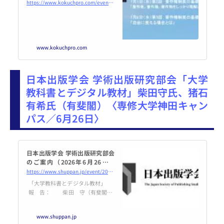
ンライン・Zoom） - こくちー
https://www.kokuchpro.com/event/20260624/
ずプロ
www.kokuchpro.com
日本出版学会 学術出版研究部会「大学
教科書とデジタル教材」柴田守氏、猪石
有希氏（有斐閣）〈専修大学神田キャン
パス／6月26日〉
日本出版学会 学術出版研究部会
のご案内（2026年6月26日開
催） | 日本出版学会
https://www.shuppan.jp/event/2026/05/19/3666/
「大学教科書とデジタル教材」
報 告： 柴田 守（有斐閣
取締役・書籍編集第二部部長）
猪石有希（有斐閣 書籍編集第
www.shuppan.jp
二部） 日 時：2026年6月26日