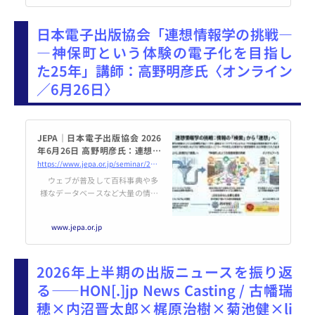
（金）18時30分～20時 場 所：
専修大学神田キャンパス1号館12
日本電子出版協会「連想情報学の挑戦―
号教室
―神保町という体験の電子化を目指し
た25年」講師：高野明彦氏〈オンライン
／6月26日〉
JEPA｜日本電子出版協会 2026
年6月26日 高野明彦氏：連想情
報学の挑戦――神保町という体
https://www.jepa.or.jp/seminar/20260626/
験の電子化を目指した25年
ウェブが普及して百科事典や多
様なデータベースなど大量の情報
にアクセス可能になった現代、そ
の情報空間と向き合うための一番
www.jepa.or.jp
のツールは、Googleに代表され
る検索エンジンとなりました。し
かし、検索エンジンの情報提示は
2026年上半期の出版ニュースを振り返
過度にパーソナライズされて誘導
的であり、ユーザが自由な発想や
る――HON[.]jp News Casting / 古幡瑞
洞察を得られない場合も多い...
穂×内沼晋太郎×梶原治樹×菊池健×li