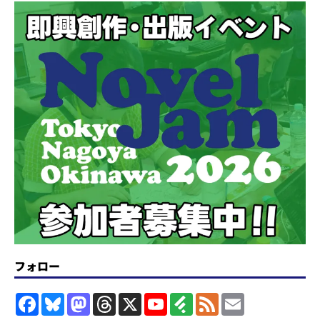
フォロー
F
B
M
T
X
Y
F
F
E
a
l
a
h
o
e
e
m