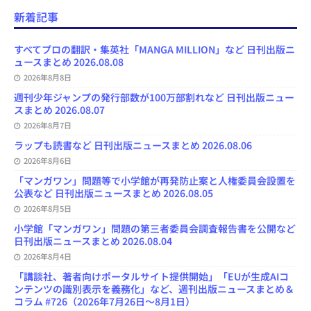
c
u
s
r
u
e
e
a
e
e
t
e
T
d
d
i
新着記事
b
s
o
a
u
l
l
o
k
d
d
b
y
o
y
o
s
e
すべてプロの翻訳・集英社「MANGA MILLION」など 日刊出版ニ
k
n
C
ュースまとめ 2026.08.08
h
2026年8月8日
a
n
週刊少年ジャンプの発行部数が100万部割れなど 日刊出版ニュー
n
スまとめ 2026.08.07
e
l
2026年8月7日
ラップも読書など 日刊出版ニュースまとめ 2026.08.06
2026年8月6日
「マンガワン」問題等で小学館が再発防止案と人権委員会設置を
公表など 日刊出版ニュースまとめ 2026.08.05
2026年8月5日
小学館「マンガワン」問題の第三者委員会調査報告書を公開など
日刊出版ニュースまとめ 2026.08.04
2026年8月4日
「講談社、著者向けポータルサイト提供開始」「EUが生成AIコ
ンテンツの識別表示を義務化」など、週刊出版ニュースまとめ＆
コラム #726（2026年7月26日～8月1日）