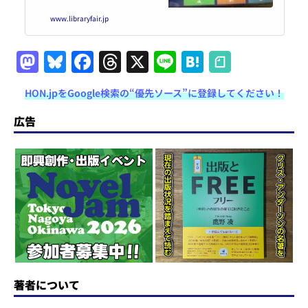
www.libraryfair.jp
M
Bl
F
T
X
Li
H
a
u
a
h
n
at
HON.jpをGoogle検索の“優先ソース”に登録してください！
st
e
c
re
e
e
o
s
e
a
n
広告
d
k
b
d
a
o
y
o
s
n
o
k
著者について