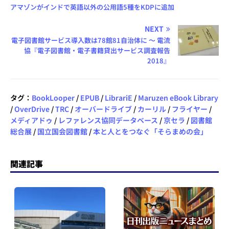
アマゾンがインドで英語以外の公用語5種をKDPに追加
NEXT
電子図書館サービス導入数は78館81自治体に ～ 電流
協『電子図書館・電子書籍貸出サービス調査報告
2018』
タグ：
BookLooper
/
EPUB
/
LibrariE
/
Maruzen eBook Library
/
OverDrive
/
TRC
/
オーバードライブ
/
カーリル
/
フライヤー
/
メディアドゥ
/
レファレンス協同データベース
/
京セラ
/
図書館
総合展
/
国立国会図書館
/
本と人とをつなぐ「そらまめの会」
関連記事