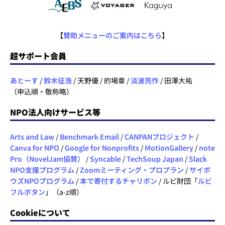
【
賛助メニューのご案内はこちら
】
超サポート会員
あとーす
/
鈴木征浩
/ 天野優 / 的場章 /
淡波亮作
/ 田澤大祐
（申込順・敬称略）
NPO法人向けサービス等
Arts and Law
/
Benchmark Email
/
CANPANプロジェクト
/
Canva for NPO
/
Google for Nonprofits
/
MotionGallery
/
note
Pro（NovelJam協賛）
/
Syncable
/
TechSoup Japan
/
Slack
NPO支援プログラム
/
Zoomミーティング・プロプラン
/
サイボ
ウズNPOプログラム
/
本で寄付するチャリボン
/ ルビ財団「
ルビ
フルボタン
」（a-z順）
Cookieについて