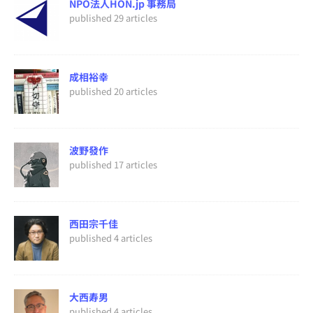
NPO法人HON.jp 事務局
published 29 articles
成相裕幸
published 20 articles
波野發作
published 17 articles
西田宗千佳
published 4 articles
大西寿男
published 4 articles