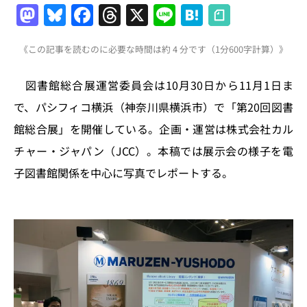
M
Bl
F
T
X
Li
H
a
u
a
h
n
at
《この記事を読むのに必要な時間は約 4 分です（1分600字計算）》
st
e
c
re
e
e
o
s
e
a
n
図書館総合展運営委員会は10月30日から11月1日ま
d
k
b
d
a
で、パシフィコ横浜（神奈川県横浜市）で「第20回図書
o
y
o
s
館総合展」を開催している。企画・運営は株式会社カル
n
o
チャー・ジャパン（JCC）。本稿では展示会の様子を電
k
子図書館関係を中心に写真でレポートする。