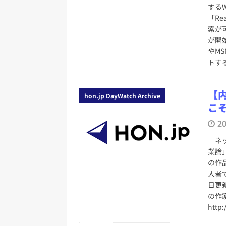
務化」など、週刊出版ニュースまとめ
する
「Re
とめ＆コラム
索が
[ 2026年8月2日 ]
EUが生成AI
が開始
やM
日刊出版ニュースまとめ
トす
[ 2026年8月1日 ]
文科省、プログ
日刊出版ニュースまとめ
【
hon.jp DayWatch Archive
こ
[ 2026年7月31日 ]
HON.jp 
2
日刊出版ニュースまとめ 2026.07
ネッ
[ 2026年7月30日 ]
チャットボ
業論
[ 2026年8月8日 ]
すべてプロの翻
の作
人者
2026.08.08
日刊出版ニュー
日更
の作
http: