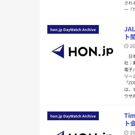
され
ー「T
JA
hon.jp DayWatch Archive
ト
2
日本
社：
電子
リー
「Z
は、
ウザ
Ti
hon.jp DayWatch Archive
ト
2