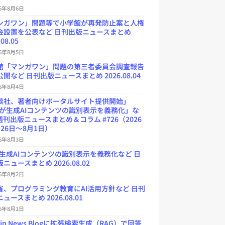
26年8月6日
ンガワン」問題等で小学館が再発防止案と人権
会設置を公表など 日刊出版ニュースまとめ
.08.05
26年8月5日
館「マンガワン」問題の第三者委員会調査報告
開など 日刊出版ニュースまとめ 2026.08.04
26年8月4日
談社、著者向けポータルサイト提供開始」
Uが生成AIコンテンツの識別表示を義務化」な
週刊出版ニュースまとめ＆コラム #726（2026
26日～8月1日）
26年8月3日
が生成AIコンテンツの識別表示を義務化など 日
ニュースまとめ 2026.08.02
26年8月2日
省、プログラミング教育にAI活用方針など 日刊
ュースまとめ 2026.08.01
26年8月1日
.jp News Blogに拡張検索生成（RAG）で回答