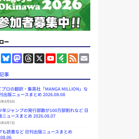
ロー
F
B
M
T
X
Y
F
F
E
a
l
a
h
o
e
e
m
c
u
s
r
u
e
e
a
e
e
t
e
T
d
d
i
記事
b
s
o
a
u
l
l
o
k
d
d
b
y
o
y
o
s
e
プロの翻訳・集英社「MANGA MILLION」な
k
n
C
刊出版ニュースまとめ 2026.08.08
h
a
26年8月8日
n
少年ジャンプの発行部数が100万部割れなど 日
n
e
ニュースまとめ 2026.08.07
l
26年8月7日
プも読書など 日刊出版ニュースまとめ
.08.06