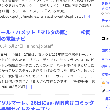
を返
リンクを辿ってみよう！ 【関連リンク】 「松岡正剛の電読ナ
まとめ 
第17回 ダシール・ハメット『マルタの鷹』
20
//ebookspot.jp/modules/rsnavi/showarticle.php?typ
[…]
チャ
20
シール・ハメット『マルタの鷹』―― 松岡
剛の電読ナビ
カテ
005年5月27日
hon.jp Staff
国内
27日号 今日5月27日は、ちょうど111年前に作家ダシール・
日刊
ットが生まれたメモリアル・デイです。サンフランシスコのピ
ートン探偵局の一員だったその人は、ハードボイルドというあ
週刊
にかっこいいスタイルを作り上げたのでした。乾いた、短い台
特集
吐く、女に弱いアメリカンヒーロー、サム・スペードこそ、ア
カとは何かを考えさせる大切な存在なのです。 『千夜千冊』第
Re
夜 2001年8月23日
[…]
コ
言葉
Tソルマーレ、26日にau-WIN向けコミック
デジ
子書籍サイトをオープン