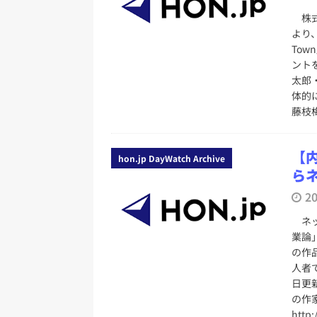
株式
より
To
ント
太郎
体的
藤枝
【
hon.jp DayWatch Archive
ら
2
ネッ
業論
の作
人者
日更
の作
http: