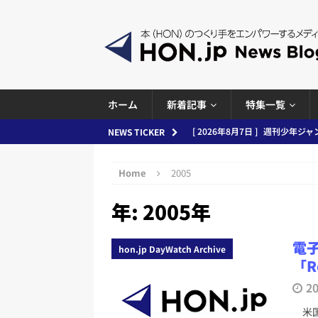
ホーム
新着記事
特集一覧
[ 2026年8月7日 ]
週刊少年ジャン
NEWS TICKER
日刊出版ニュースまとめ
Home
2005
[ 2026年8月6日 ]
ラップも読書な
年:
2005年
[ 2026年8月5日 ]
「マンガワン
ースまとめ 2026.08.05
日刊
電
hon.jp DayWatch Archive
[ 2026年8月4日 ]
小学館「マン
「R
め 2026.08.04
日刊出版ニュ
2
[ 2026年8月3日 ]
「講談社、著
米国