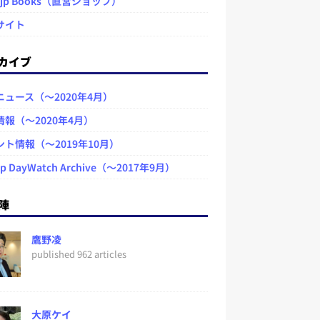
.jp Books（直営ショップ）
サイト
カイブ
ニュース（～2020年4月）
情報（～2020年4月）
ント情報（～2019年10月）
jp DayWatch Archive（～2017年9月）
陣
鷹野凌
published 962 articles
大原ケイ