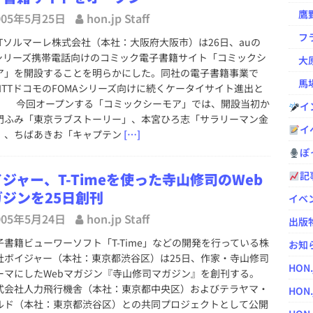
鷹野凌の
005年5月25日
hon.jp Staff
フラ
Tソルマーレ株式会社（本社：大阪府大阪市）は26日、auの
Nシリーズ携帯電話向けのコミック電子書籍サイト「コミックシ
大原
ア」を開設することを明らかにした。同社の電子書籍事業で
馬場
NTTドコモのFOMAシリーズ向けに続くケータイサイト進出と
。 今回オープンする「コミックシーモア」では、開設当初か
イ
門ふみ「東京ラブストーリー」、本宮ひろ志「サラリーマン金
イ
」、ちばあきお「キャプテン
[…]
ぽっ
記
ジャー、T-Timeを使った寺山修司のWeb
ガジンを25日創刊
イベ
005年5月24日
hon.jp Staff
出版
書籍ビューワーソフト「T-Time」などの開発を行っている株
お知
社ボイジャー（本社：東京都渋谷区）は25日、作家・寺山修司
HON
ーマにしたWebマガジン『寺山修司マガジン』を創刊する。
会社人力飛行機舎（本社：東京都中央区）およびテラヤマ・
HON.
ルド（本社：東京都渋谷区）との共同プロジェクトとして公開