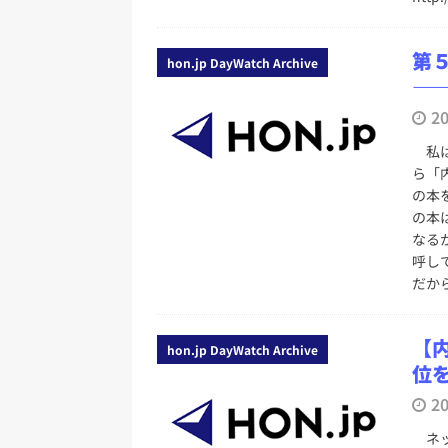
第
hon.jp DayWatch Archive
―
2
私は
ら「
の本
の本
なる
呼し
だか
【
hon.jp DayWatch Archive
位
2
ネッ