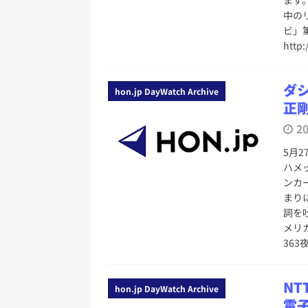
中の
ビ」
http:
ダ
hon.jp DayWatch Archive
正
2
5月
ハメ
ンカ
まり
詞を
メリ
363
NT
hon.jp DayWatch Archive
電