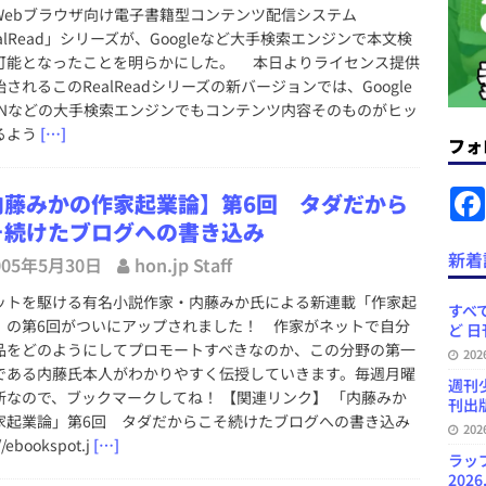
＆コラム #726（2026年7月26日～8月1日）
週刊出版ニュースま
Webブラウザ向け電子書籍型コンテンツ配信システム
alRead」シリーズが、Googleなど大手検索エンジンで本文検
可能となったことを明らかにした。 本日よりライセンス提供
コンテンツの識別表示を義務化など 日刊出版ニュースまとめ 2026.08.02
されるこのRealReadシリーズの新バージョンでは、Google
SNなどの大手検索エンジンでもコンテンツ内容そのものがヒッ
るよう
[…]
フォ
ラミング教育にAI活用方針など 日刊出版ニュースまとめ 2026.08.01
内藤みかの作家起業論】第6回 タダだから
そ続けたブログへの書き込み
News Blogに拡張検索生成（RAG）で回答を返すチャットボットを設置など
新着
005年5月30日
hon.jp Staff
.31
日刊出版ニュースまとめ
トを駆ける有名小説作家・内藤みか氏による新連載「作家起
ット（ベータ版）を公開しました
お知らせ
すべて
」の第6回がついにアップされました！ 作家がネットで自分
ど 日
訳・集英社「MANGA MILLION」など 日刊出版ニュースまとめ
品をどのようにしてプロモートすべきなのか、この分野の第一
20
である内藤氏本人がわかりやすく伝授していきます。毎週月曜
スまとめ
週刊
新なので、ブックマークしてね！ 【関連リンク】 「内藤みか
刊出版
家起業論」第6回 タダだからこそ続けたブログへの書き込み
20
//ebookspot.j
[…]
ラッ
2026