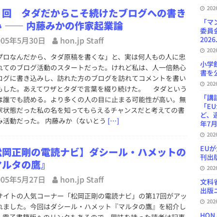
20
６回 タダだからこそ続けたブログへの書き
「マ
み ―― 内藤みかの作家起業論
委員
005年5月30日
hon.jp Staff
2026
20
ロなんだから、タダ原稿を書くな」と、実は何人もの人に忠
小学
れてのブログ活動のスタートだった。けれど私は、人一倍熱心
書を公
ログに書き込みし、訪れた方のブログを訪れてコメントを書い
20
もした。あえてワザとタダで言葉を綴り続けた。 タダという
「講
は誰でも読める。より多くの人の目に止まる可能性が高い。無
「E
家状態だった私の名を知ってもらえるチャンスだと考えての書
ど、
み活動だった。 内藤みか（ないとう
[…]
年7月
20
EU
松岡正剛の電読ナビ】ダシール・ハメットの
刊出版
マルタの鷹』
20
005年5月27日
hon.jp Staff
文科
出版ニ
イトの人気コーナー「松岡正剛の電読ナビ」の第17回がアッ
20
れました。今回はダシール・ハメット『マルタの鷹』を紹介し
HON
。電子書籍版へのリンクもあるので、興味を持った読者は記事