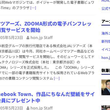
HON
る同Webマガジンでは、ボイジャーが開発した電子書籍ビュワ
-Time」のブラウザ
[…]
公式
アー
Lツアーズ、ZOOMA形式の電子パンフレッ
閲覧サービスを開始
海外
005年5月23日
hon.jp Staff
新刊
航空グループの旅行代理店である株式会社JALツアーズ（本
イベ
東京都品川区）は今月、同社ホームページでツアー商品などの
パンフレット閲覧サービスを開始し、そのビューワーとしてド
hon.
ムテクノロジーズ株式会社（本社：東京都渋谷区）の
OOMA」シリーズを正式採用した。 この「ZOOMA」シリーズ
執筆
すでに一部の電子書籍販売サイトでも採用されているWebブラ
向けの書籍コンテンツ閲覧システム
[…]
mebook Town、作品にちなんだ壁紙をサイ
会員にプレゼント中
005年5月23日
hon.jp Staff