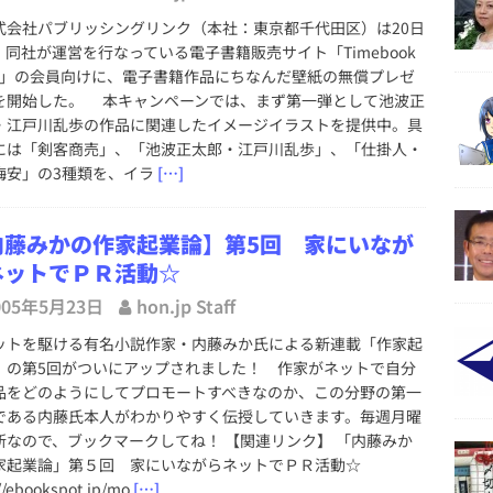
会社パブリッシングリンク（本社：東京都千代田区）は20日
、同社が運営を行なっている電子書籍販売サイト「Timebook
wn」の会員向けに、電子書籍作品にちなんだ壁紙の無償プレゼ
を開始した。 本キャンペーンでは、まず第一弾として池波正
・江戸川乱歩の作品に関連したイメージイラストを提供中。具
には「剣客商売」、「池波正太郎・江戸川乱歩」、「仕掛人・
梅安」の3種類を、イラ
[…]
内藤みかの作家起業論】第5回 家にいなが
ネットでＰＲ活動☆
005年5月23日
hon.jp Staff
トを駆ける有名小説作家・内藤みか氏による新連載「作家起
」の第5回がついにアップされました！ 作家がネットで自分
品をどのようにしてプロモートすべきなのか、この分野の第一
である内藤氏本人がわかりやすく伝授していきます。毎週月曜
新なので、ブックマークしてね！ 【関連リンク】 「内藤みか
家起業論」第５回 家にいながらネットでＰＲ活動☆
//ebookspot.jp/mo
[…]