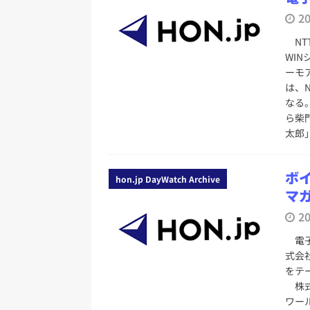
2
NT
WI
ーモ
は、
なる
ら柴
太郎
ボイ
hon.jp DayWatch Archive
マ
2
電子
式会
をテ
株式
ワー