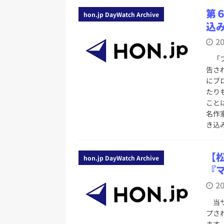
第
hon.jp DayWatch Archive
込
2
「プ
告さ
にブ
たり
こと
名作
き込
【
hon.jp DayWatch Archive
『
2
当サ
プさ
ます