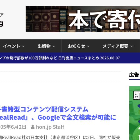
イベント
出版物
お知らせ
メディア概要
プの発行部数が100万部割れなど 日刊出版ニュースまとめ 2026.08.07
広告
ど 日刊出版ニュースまとめ 2026.08.06
日刊出版ニュースまとめ
」問題等で小学館が再発防止案と人権委員会設置を公表など 日刊出版ニュ
出版ニュースまとめ
子書籍型コンテンツ配信システム
ガワン」問題の第三者委員会調査報告書を公開など 日刊出版ニュースまと
ealRead」、Googleで全文検索が可能に
ースまとめ
005年6月2日
hon.jp Staff
者向けポータルサイト提供開始」「EUが生成AIコンテンツの識別表示を義
RealRead社の日本支社（東京都渋谷区）は2日、同社が販売