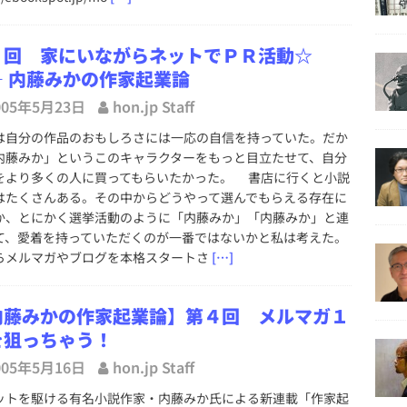
５回 家にいながらネットでＰＲ活動☆
― 内藤みかの作家起業論
005年5月23日
hon.jp Staff
自分の作品のおもしろさには一応の自信を持っていた。だか
内藤みか」というこのキャラクターをもっと目立たせて、自分
をより多くの人に買ってもらいたかった。 書店に行くと小説
はたくさんある。その中からどうやって選んでもらえる存在に
か、とにかく選挙活動のように「内藤みか」「内藤みか」と連
て、愛着を持っていただくのが一番ではないかと私は考えた。
らメルマガやブログを本格スタートさ
[…]
内藤みかの作家起業論】第４回 メルマガ１
を狙っちゃう！
005年5月16日
hon.jp Staff
トを駆ける有名小説作家・内藤みか氏による新連載「作家起