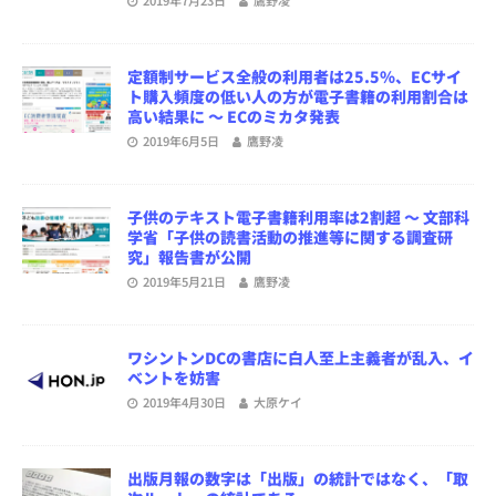
定額制サービス全般の利用者は25.5％、ECサイ
ト購入頻度の低い人の方が電子書籍の利用割合は
高い結果に ～ ECのミカタ発表
2019年6月5日
鷹野凌
子供のテキスト電子書籍利用率は2割超 ～ 文部科
学省「子供の読書活動の推進等に関する調査研
究」報告書が公開
2019年5月21日
鷹野凌
ワシントンDCの書店に白人至上主義者が乱入、イ
ベントを妨害
2019年4月30日
大原ケイ
出版月報の数字は「出版」の統計ではなく、「取