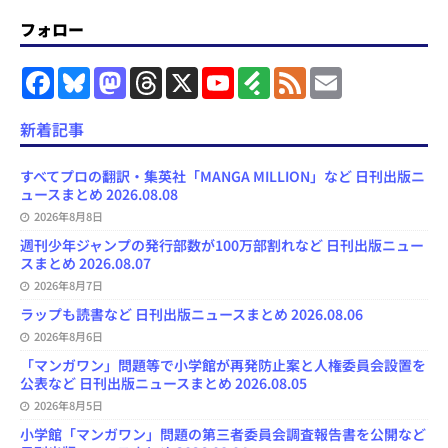
フォロー
F
B
M
T
X
Y
F
F
E
a
l
a
h
o
e
e
m
c
u
s
r
u
e
e
a
e
e
t
e
T
d
d
i
新着記事
b
s
o
a
u
l
l
o
k
d
d
b
y
o
y
o
s
e
すべてプロの翻訳・集英社「MANGA MILLION」など 日刊出版ニ
k
n
C
ュースまとめ 2026.08.08
h
2026年8月8日
a
n
週刊少年ジャンプの発行部数が100万部割れなど 日刊出版ニュー
n
スまとめ 2026.08.07
e
l
2026年8月7日
ラップも読書など 日刊出版ニュースまとめ 2026.08.06
2026年8月6日
「マンガワン」問題等で小学館が再発防止案と人権委員会設置を
公表など 日刊出版ニュースまとめ 2026.08.05
2026年8月5日
小学館「マンガワン」問題の第三者委員会調査報告書を公開など