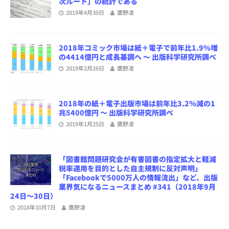
次ルート」の統計である
2019年4月30日
鷹野凌
2018年コミック市場は紙＋電子で前年比1.9％増
の4414億円と成長基調へ ～ 出版科学研究所調べ
2019年2月26日
鷹野凌
2018年の紙＋電子出版市場は前年比3.2％減の1
兆5400億円 ～ 出版科学研究所調べ
2019年1月25日
鷹野凌
「図書館問題研究会が有害図書の指定拡大と軽減
税率適用を目的とした自主規制に反対声明」
「Facebookで5000万人の情報流出」など、出版
業界気になるニュースまとめ #341（2018年9月
24日～30日）
2018年10月7日
鷹野凌