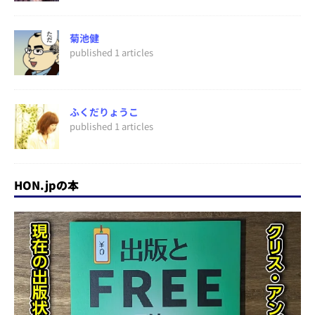
菊池健
published 1 articles
ふくだりょうこ
published 1 articles
HON.jpの本