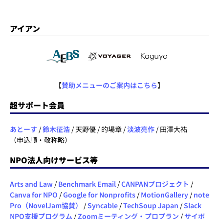
アイアン
【
賛助メニューのご案内はこちら
】
超サポート会員
あとーす
/
鈴木征浩
/ 天野優 / 的場章 /
淡波亮作
/ 田澤大祐
（申込順・敬称略）
NPO法人向けサービス等
Arts and Law
/
Benchmark Email
/
CANPANプロジェクト
/
Canva for NPO
/
Google for Nonprofits
/
MotionGallery
/
note
Pro（NovelJam協賛）
/
Syncable
/
TechSoup Japan
/
Slack
NPO支援プログラム
/
Zoomミーティング・プロプラン
/
サイボ