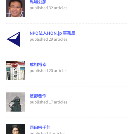
馬場公彦
published 32 articles
NPO法人HON.jp 事務局
published 29 articles
成相裕幸
published 20 articles
波野發作
published 17 articles
西田宗千佳
published 4 articles