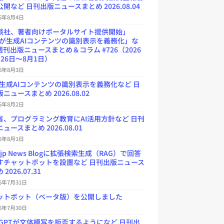
開など 日刊出版ニュースまとめ 2026.08.04
26年8月4日
談社、著者向けポータルサイト提供開始」
Uが生成AIコンテンツの識別表示を義務化」な
週刊出版ニュースまとめ＆コラム #726（2026
26日～8月1日）
26年8月3日
が生成AIコンテンツの識別表示を義務化など 日
ニュースまとめ 2026.08.02
26年8月2日
省、プログラミング教育にAI活用方針など 日刊
ュースまとめ 2026.08.01
26年8月1日
.jp News Blogに拡張検索生成（RAG）で回答
すチャットボットを設置など 日刊出版ニュース
2026.07.31
26年7月31日
ットボット（ベータ版）を公開しました
26年7月30日
atGPTが文体模写を拒否するようになど 日刊出