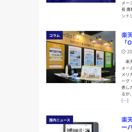
メー
長 
ント
楽
コラム
「O
2
楽天
ォーム
メリ
ーグ
表し
るが
[…]
楽
国内ニュース
ーパ