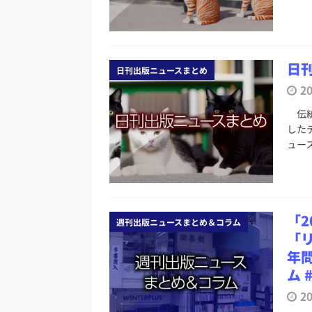
日刊
日刊出版ニュースまとめ
2
伝統
した
ュー
「
週刊出版ニュースまとめ＆コラム
「
年
ム 
2