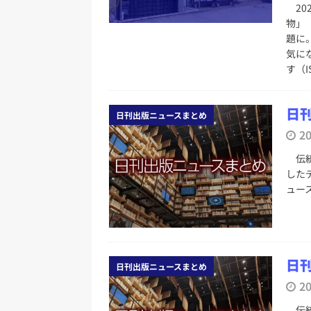
20
物」
題に
気に
す（IS
日刊
日刊出版ニュースまとめ
2
伝統
した
ュー
日刊
日刊出版ニュースまとめ
2
伝統