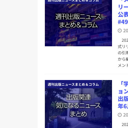
リ
公
#4
2
20
式リ
の引
から
メン
「
週刊出版ニュースまとめ＆コラム
ョ
出版
年6
2
20