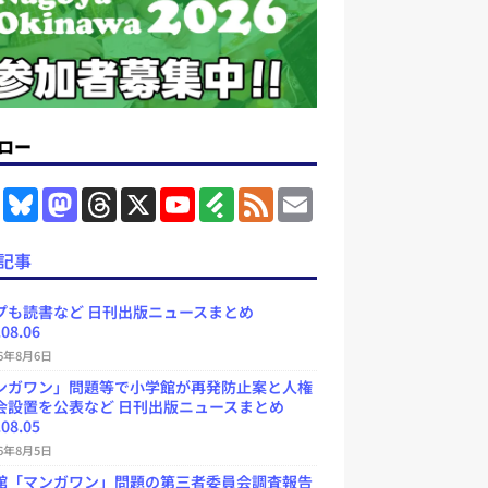
ロー
F
B
M
T
X
Y
F
F
E
a
l
a
h
o
e
e
m
c
u
s
r
u
e
e
a
e
e
t
e
T
d
d
i
記事
b
s
o
a
u
l
l
o
k
d
d
b
y
o
y
o
s
e
プも読書など 日刊出版ニュースまとめ
k
n
C
.08.06
h
a
26年8月6日
n
ンガワン」問題等で小学館が再発防止案と人権
n
e
会設置を公表など 日刊出版ニュースまとめ
l
.08.05
26年8月5日
館「マンガワン」問題の第三者委員会調査報告