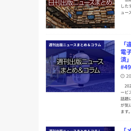
した
ュー
「
週刊出版ニュースまとめ＆コラム
電子
済
#4
2
202
ービ
話題
が気
ます
「
週刊出版ニュースまとめ＆コラム