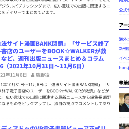
HON
デジタルパブリッシングまで、広い意味での出版に関連するニ
公式
スをデイリーでまとめています。
アー
海外
違法サイト漫画BANK閉鎖」「サービス終了
新刊
書店のユーザーをBOOK☆WALKERが救
」など、週刊出版ニュースまとめ＆コラム
イベ
96（2021年10月31日～11月6日）
hon.
021年11月8日
鷹野凌
執筆
1年10月31日～11月6日は「違法サイト漫画BANK閉鎖」「サ
ス終了電子書店のユーザーをBOOK☆WALKERが救済」などが
に。広い意味での出版に関連する最新ニュースから編集長 鷹野
になるものをピックアップし、独自の視点でコメントしてあり
。
メディアドゥのVR電子書籍ビューア正式リ