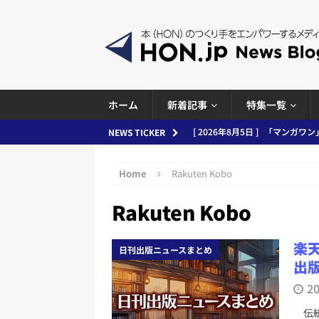
ホーム
新着記事
特集一覧
[ 2026年8月5日 ]
「マンガワン
NEWS TICKER
ースまとめ 2026.08.05
日刊
[ 2026年8月4日 ]
小学館「マン
Home
Rakuten Kobo
め 2026.08.04
日刊出版ニュ
Rakuten Kobo
[ 2026年8月3日 ]
「講談社、著
務化」など、週刊出版ニュースまとめ
楽
日刊出版ニュースまとめ
とめ＆コラム
出版
[ 2026年8月2日 ]
EUが生成AI
2
日刊出版ニュースまとめ
伝統