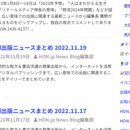
23年1月8日～14日は「2023年予想」「人はまちがえる生き
鷹野凌の
「リテールメディア伸長の意味」「物流2024年問題」などが話
フラ
。広い意味での出版に関連する最新ニュースから編集長 鷹野が
なるものをピックアップし、独自の視点でコメントしてありま
大原
SN 2436-8237）。
馬場
イ
出版ニュースまとめ 2022.11.19
イ
022年11月19日
HON.jp News Blog編集部
ぽっ
的な取次＆書店流通の商業出版から、インターネットを活用
デジタルパブリッシングまで、広い意味での出版に関連するニ
記
スをデイリーでまとめています。
イベ
出版
お知
出版ニュースまとめ 2022.11.17
HON
022年11月17日
HON.jp News Blog編集部
HON.
的な取次＆書店流通の商業出版から、インターネットを活用