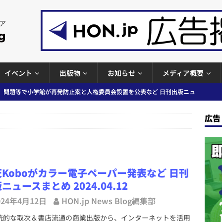
イベント
出版物
お知らせ
メディア概要
」問題等で小学館が再発防止案と人権委員会設置を公表など 日刊出版ニュ
出版ニュースまとめ
ガワン」問題の第三者委員会調査報告書を公開など 日刊出版ニュースまと
広告
ースまとめ
者向けポータルサイト提供開始」「EUが生成AIコンテンツの識別表示を義
＆コラム #726（2026年7月26日～8月1日）
週刊出版ニュースま
天Koboがカラー電子ペーパー発表など 日刊
ニュースまとめ 2024.04.12
コンテンツの識別表示を義務化など 日刊出版ニュースまとめ 2026.08.02
024年4月12日
HON.jp News Blog編集部
的な取次＆書店流通の商業出版から、インターネットを活用