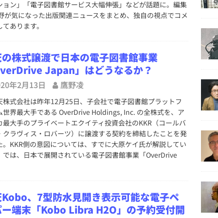
ション」「電子図書館サービス大幅伸張」などが話題に。編集
鷹野が気になった出版関連ニュースをまとめ、独自の視点でコメ
してあります。
天の株式譲渡で日本の電子図書館事業
verDrive Japan」はどうなるか？
020年2月13日
鷹野凌
株式会社は昨年12月25日、子会社で電子図書館プラットフ
世界最大手である OverDrive Holdings, Inc. の全株式を、ア
カ最大手のプライベートエクイティ投資会社のKKR（コールバ
・クラヴィス・ロバーツ）に譲渡する契約を締結したことを発
た。KKR側の意図については、すでに大原ケイ氏が解説してい
、では、日本で展開されている電子図書館事業「OverDrive
天Kobo、7型防水見開き表示可能な電子ペ
ー端末「Kobo Libra H2O」の予約受付開