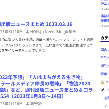
版ニュ
20
講談
提供開
出版ニュースまとめ 2023.03.16
20
023年3月16日
HON.jp News Blog編集部
カテ
的な取次＆書店流通の商業出版から、インターネットを活用
デジタルパブリッシングまで、広い意味での出版に関連するニ
国内
スをデイリーでまとめています。
日刊
週刊
特集
2023年予想」「人はまちがえる生き物」
Re
リテールメディア伸長の意味」「物流2024
問題」など、週刊出版ニュースまとめ＆コラ
コ
#554（2023年1月8日～14日）
言葉
023年1月16日
鷹野凌
デジ