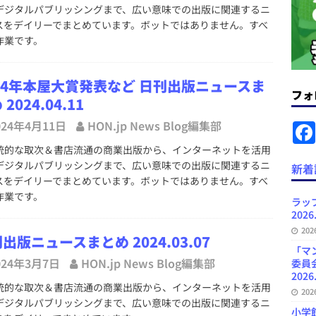
ラミング教育にAI活用方針など 日刊出版ニュースまとめ 2026.08.01
デジタルパブリッシングまで、広い意味での出版に関連するニ
スをデイリーでまとめています。ボットではありません。すべ
作業です。
News Blogに拡張検索生成（RAG）で回答を返すチャットボットを設置など
.31
日刊出版ニュースまとめ
24年本屋大賞発表など 日刊出版ニュースま
フォ
2024.04.11
ット（ベータ版）を公開しました
お知らせ
024年4月11日
HON.jp News Blog編集部
が文体模写を拒否するようになど 日刊出版ニュースまとめ 2026.07.30
日
的な取次＆書店流通の商業出版から、インターネットを活用
デジタルパブリッシングまで、広い意味での出版に関連するニ
新着
者向けポータルサイト・プラスコネクト提供開始など 日刊出版ニュースま
スをデイリーでまとめています。ボットではありません。すべ
作業です。
ュースまとめ
ラッ
2026
ど 日刊出版ニュースまとめ 2026.08.06
日刊出版ニュースまとめ
20
出版ニュースまとめ 2024.03.07
「マ
024年3月7日
HON.jp News Blog編集部
委員
2026
的な取次＆書店流通の商業出版から、インターネットを活用
20
デジタルパブリッシングまで、広い意味での出版に関連するニ
小学