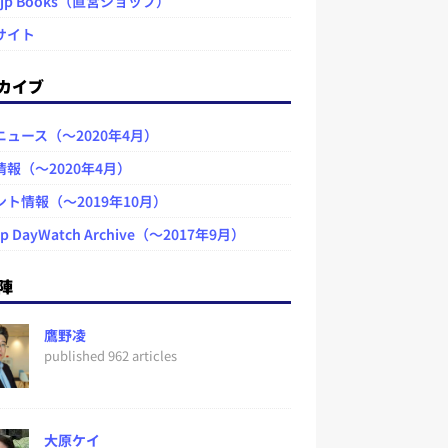
.jp Books（直営ショップ）
サイト
カイブ
ニュース（～2020年4月）
情報（～2020年4月）
ント情報（～2019年10月）
jp DayWatch Archive（～2017年9月）
陣
鷹野凌
published 962 articles
大原ケイ