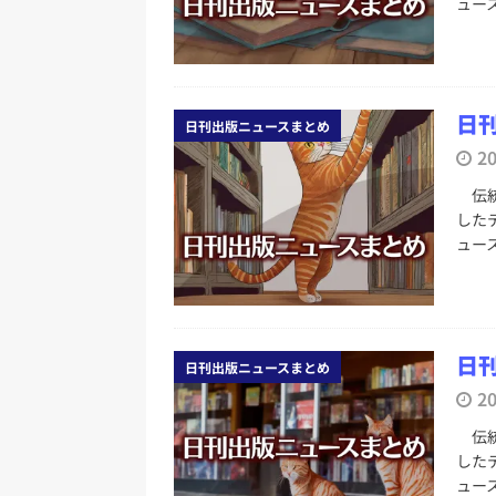
ュー
日刊
日刊出版ニュースまとめ
2
伝統
した
ュー
日刊
日刊出版ニュースまとめ
2
伝統
した
ュー