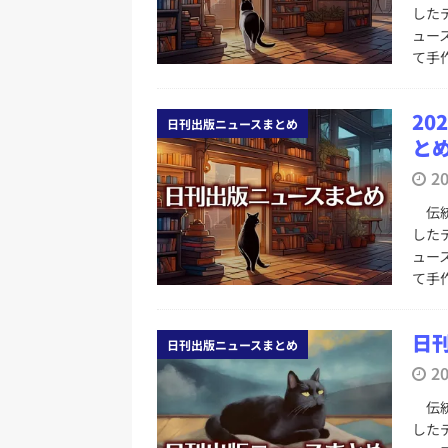
[ 2026年8月1日 ]
文科省、プログ
した
ュー
日刊出版ニュースまとめ
て手
[ 2026年7月31日 ]
HON.jp 
日刊出版ニュースまとめ 2026.07
20
日刊出版ニュースまとめ
とめ 
[ 2026年7月30日 ]
チャットボ
2
[ 2026年7月30日 ]
ChatGPT
伝統
刊出版ニュースまとめ
した
[ 2026年7月29日 ]
講談社、著
ュー
て手
とめ 2026.07.29
日刊出版ニ
[ 2026年8月6日 ]
ラップも読書な
日刊
日刊出版ニュースまとめ
2
伝統
した