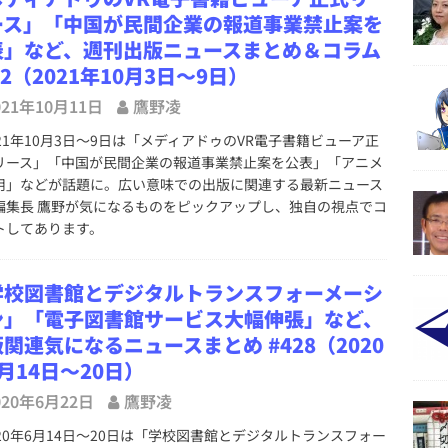
ース」「中国が民間企業の報道事業禁止案を
表」など、週刊出版ニュースまとめ＆コラム
92（2021年10月3日～9日）
021年10月11日
鷹野凌
21年10月3日～9日は「メディアドゥのVR電子書籍ビューア正
リース」「中国が民間企業の報道事業禁止案を公表」「アニメ
用」などが話題に。広い意味での出版に関連する最新ニュース
編集長 鷹野が気になるものをピックアップし、独自の視点でコ
トしてあります。
学校図書館とデジタルトランスフォーメーシ
ン」「電子図書館サービス大幅伸張」など、
関連気になるニュースまとめ #428（2020
月14日～20日）
020年6月22日
鷹野凌
20年6月14日～20日は「学校図書館とデジタルトランスフォー