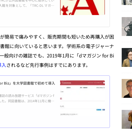
の導入館を対象として、「TRC-DL マガジ
が簡易で痛みやすく、販売期間も短いため再購入が困
書館に向いていると思います。学術系の電子ジャーナ
けの雑誌でも、2019年1月に「dマガジン for Bi
導入
されるなど先行事例はすでにあります。
r Biz」を大学図書館で初めて導入
誌の読み放題サービス「dマガジン f
した。同図書館は、2014年11月に機関
ary」、2018年11月に電子図書館「Libr
籍のサービスを拡充している。 「dマ
のサービス。指定されたWi-Fiがあ...