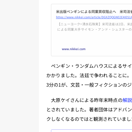
米出版ペンギンによる同業買収阻止へ 米司法省
https://www.nikkei.com/article/DGXZQOGN02E4I0S
【ニューヨーク=清水石珠実】米司法省は2日、米
による同業大手サイモン・アンド・シュスターの
た。米出版業界の寡占化が進み、健全な競争が阻
ンド司法長官は、声明のなかで「米出版業界はすで
態にある」と指摘し、さらにライバル社の買収を
www.nikkei.com
ラン
ペンギン・ランダムハウスによるサイ
かかりました。法廷で争われることに。
3分の1が、文芸・一般フィクションの
大原ケイさんによる昨年末時点の
解
とされていました。著者団体はアドバン
クしなくなるのではと観測されていまし