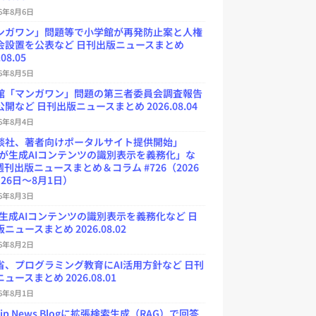
26年8月6日
ンガワン」問題等で小学館が再発防止案と人権
会設置を公表など 日刊出版ニュースまとめ
.08.05
26年8月5日
館「マンガワン」問題の第三者委員会調査報告
開など 日刊出版ニュースまとめ 2026.08.04
26年8月4日
談社、著者向けポータルサイト提供開始」
Uが生成AIコンテンツの識別表示を義務化」な
週刊出版ニュースまとめ＆コラム #726（2026
26日～8月1日）
26年8月3日
が生成AIコンテンツの識別表示を義務化など 日
ニュースまとめ 2026.08.02
26年8月2日
省、プログラミング教育にAI活用方針など 日刊
ュースまとめ 2026.08.01
26年8月1日
.jp News Blogに拡張検索生成（RAG）で回答