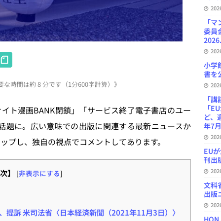
20
「マ
委員
2026
20
H
小学
at
書を公
な時間は約 8 分です（1分600字計算）》
e
20
「講
n
「E
法サイト漫画BANK閉鎖」「サービス終了電子書店のユー
a
ど、
どが話題に。広い意味での出版に関連する最新ニュースか
年7月
20
アップし、独自の視点でコメントしてあります。
EU
刊出版
20
次】
[
非表示にする
]
文科
出版ニ
20
提訴 米司法省〈日本経済新聞（2021年11月3日）〉
HON