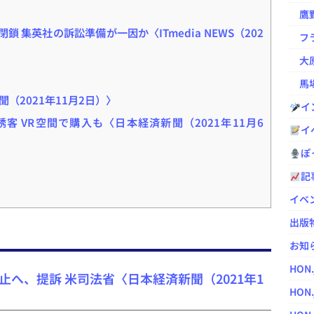
鷹野凌の
 集英社の訴訟準備が一因か〈ITmedia NEWS（202
フラ
大原
馬場
（2021年11月2日）〉
イ
誘客 VR空間で購入も〈日本経済新聞（2021年11月6
イ
ぽっ
記
イベ
出版
お知
HON
へ、提訴 米司法省〈日本経済新聞（2021年1
HON.