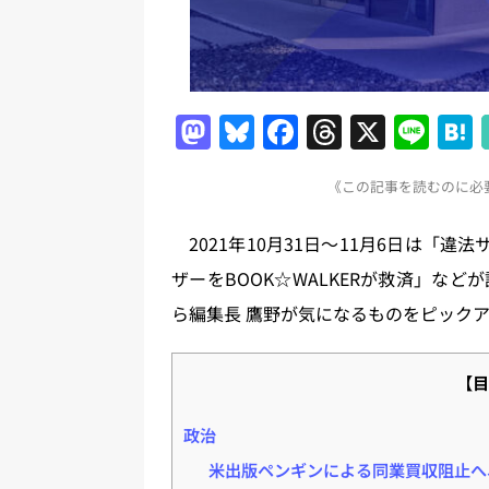
M
Bl
F
T
X
Li
a
u
a
h
n
《この記事を読むのに必要
st
e
c
re
e
o
s
e
a
2021年10月31日～11月6日は「違
d
k
b
d
ザーをBOOK☆WALKERが救済」な
o
y
o
s
ら編集長 鷹野が気になるものをピック
n
o
k
【目
政治
米出版ペンギンによる同業買収阻止へ、