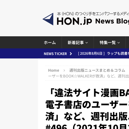
ホーム
新着記事
特集一覧
[ 2026年8月6日 ]
ラップも読書な
NEWS TICKER
[ 2026年8月5日 ]
「マンガワン
Home
週刊出版ニュースまとめ＆コラム
ースまとめ 2026.08.05
日刊
ーザーをBOOK☆WALKERが救済」など、週刊出版
[ 2026年8月4日 ]
小学館「マン
「違法サイト漫画B
め 2026.08.04
日刊出版ニュ
電子書店のユーザーを
[ 2026年8月3日 ]
「講談社、著
済」など、週刊出版
務化」など、週刊出版ニュースまとめ
とめ＆コラム
#496（2021年10