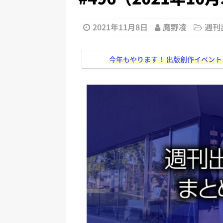
[ 2026年8月2日 ]
EUが生成AI
日刊出版ニュースまとめ
2021年11月8日
鷹野凌
週刊
[ 2026年8月1日 ]
文科省、プログ
日刊出版ニュースまとめ
今年もやります！ 出版創作イベント「N
[ 2026年7月31日 ]
HON.jp 
日刊出版ニュースまとめ 2026.07
[ 2026年7月30日 ]
チャットボ
[ 2026年8月8日 ]
すべてプロの翻
2026.08.08
日刊出版ニュー
[ 2026年8月7日 ]
週刊少年ジャン
日刊出版ニュースまとめ