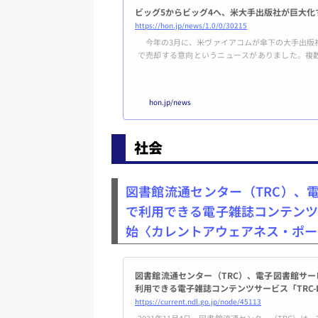
ビッグ5からビッグ4へ、米大手出版社が巨大化
https://hon.jp/news/1.0/0/30215
今年の3月に、米ヴァイアコムが傘下の大手出版社
で売却する意向というニュースがありました。複
に、最大手のペンギン・ランダムハウスによる買
することになりました。なぜこのような動きをする
ました。アメリカで刊行される本の3分の1がペンギ
hon.jp/news
アメ...
社会
図書館流通センター（TRC）、電子図
で利用できる電子雑誌コンテンツサ
始〈カレントアウェアネス・ポータ
図書館流通センター（TRC）、電子図書館サービス「L
利用できる電子雑誌コンテンツサービス「TRC-
https://current.ndl.go.jp/node/45113
2021年11月4日、図書館流通センター（TRC）は