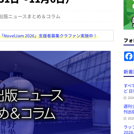
コンテンツの識別表示を義務化など 日刊出版ニュースまとめ 2026.08.02
出版ニュースまとめ＆コラム
ラミング教育にAI活用方針など 日刊出版ニュースまとめ 2026.08.01
ovelJam 2026」支援者募集クラファン実施中！
フォ
News Blogに拡張検索生成（RAG）で回答を返すチャットボットを設置など
.31
日刊出版ニュースまとめ
ット（ベータ版）を公開しました
お知らせ
新着
訳・集英社「MANGA MILLION」など 日刊出版ニュースまとめ
スまとめ
すべて
ど 日
プの発行部数が100万部割れなど 日刊出版ニュースまとめ 2026.08.07
20
週刊
刊出版
20
ラッ
2026