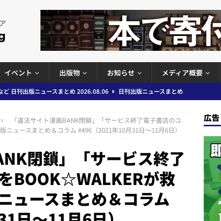
イベント
出版物
お知らせ
メディア概要
ど 日刊出版ニュースまとめ 2026.08.06
日刊出版ニュースまとめ
」問題等で小学館が再発防止案と人権委員会設置を公表など 日刊出版ニュ
広告
「違法サイト漫画BANK閉鎖」「サービス終了電子書店のユ
出版ニュースまとめ
ニュースまとめ＆コラム #496（2021年10月31日～11月6日）
ガワン」問題の第三者委員会調査報告書を公開など 日刊出版ニュースまと
ANK閉鎖」「サービス終了
ースまとめ
BOOK☆WALKERが救
者向けポータルサイト提供開始」「EUが生成AIコンテンツの識別表示を義
ニュースまとめ＆コラム
＆コラム #726（2026年7月26日～8月1日）
週刊出版ニュースま
月31日～11月6日）