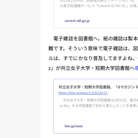
る電子図書館サービス「LibrariE & TRC-DL」
ン」の実証実験を開始したと発表しました。
current.ndl.go.jp
電子雑誌を図書館へ。紙の雑誌は製本
難です。そういう意味で電子雑誌は、図
ルは、すでにかなり普及してますよね。一般向
z」が共立女子大学・短期大学図書館へ
共立女子大学・短期大学図書館、「dマガジン fo
https://hon.jp/news/1.0/0/15113
共立女子大学・短期大学図書館は1月15日、電子雑
or Biz」を大学図書館で初めて導入したことを発表
向け電子書籍提供サービス「Maruzen eBook Libr
ariE（ライブラリエ）」を導入しており、電子書
ガジン for Biz」は、電子雑誌170誌以上が読み放題
hon.jp/news