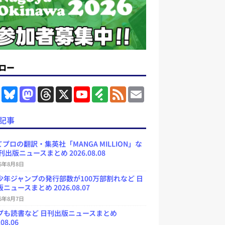
ロー
F
B
M
T
X
Y
F
F
E
a
l
a
h
o
e
e
m
c
u
s
r
u
e
e
a
e
e
t
e
T
d
d
i
記事
b
s
o
a
u
l
l
o
k
d
d
b
y
o
y
o
s
e
プロの翻訳・集英社「MANGA MILLION」な
k
n
C
刊出版ニュースまとめ 2026.08.08
h
a
26年8月8日
n
少年ジャンプの発行部数が100万部割れなど 日
n
e
ニュースまとめ 2026.08.07
l
26年8月7日
プも読書など 日刊出版ニュースまとめ
.08.06