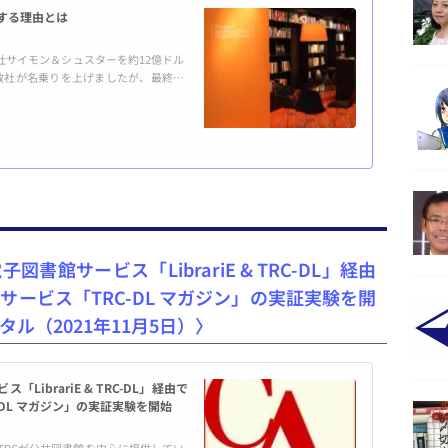
する理由とは
サイモン＆シュスターを約12億ドル
数社が名乗りを上げましたが、最終的
収で落着。巨大出版社がさらに巨大化
のか？ 大原ケイさんに解説いただき
ン・ランダムハウスに 11月25日、
書館サービス「LibrariE & TRC-DL」経由
ービス「TRC-DL マガジン」の実証実験を開
ル（2021年11月5日）〉
ibrariE & TRC-DL」経由で
DL マガジン」の実証実験を開始
、TRCが公共図書館を中心に提供してい