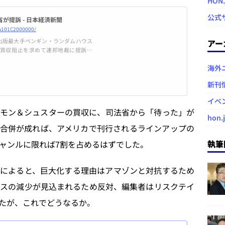
HON
公式
が提訴 - 日本経済新聞
1A101C2000000/
出版最大手ペンギン・ランダムハウス
アー
買収阻止を求めて連邦地裁に提訴し
害されることに懸念を示した。ガーラ
海外
に大手5社がコントロールしている状
許可したら「最大手であるペンギン・
新刊
イベ
モン＆シュスターの買収に、司法省から「待った」が
hon.
合併が成れば、アメリカで刊行されるラインアップの
執筆
ジャンルに限れば7割を占めるはずでした。
説
によると、巨大化する理由はアマゾンと対抗するため
スの減少が見込まれるため反対、編集者はリスクテイ
たが、これでどうなるか。