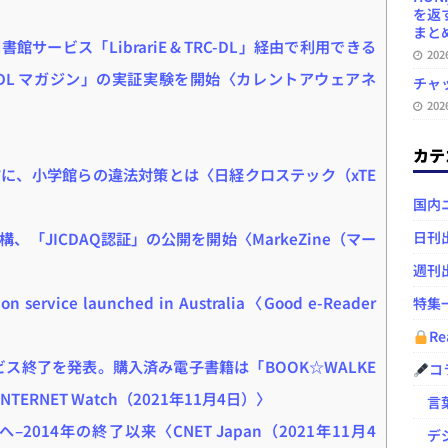
を返
まとめ 
サービス「LibrariE & TRC-DL」経由で利用できる
20
-DL マガジン」の実証実験を開始〈カレントアウェアネ
チャ
20
カテ
に、小学館らの違法対策とは〈日経クロステック（xTE
国内
日刊
「JICDAQ認証」の公開を開始〈MarkeZine（マー
週刊
tion service launched in Australia〈Good e-Reader
特集
Re
ビス終了を発表。購入済み電子書籍は「BOOK☆WALKE
コ
ERNET Watch（2021年11月4日）〉
言葉
へ–2014年の終了以来〈CNET Japan（2021年11月4
デジ