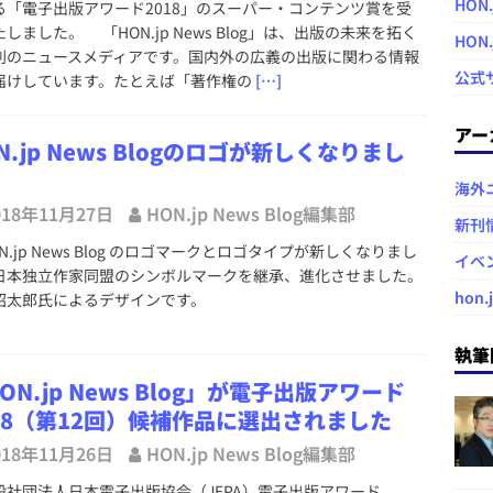
HON.
る「電子出版アワード2018」のスーパー・コンテンツ賞を受
しました。 「HON.jp News Blog」は、出版の未来を拓く
HON
利のニュースメディアです。国内外の広義の出版に関わる情報
公式
届けしています。たとえば「著作権の
[…]
アー
N.jp News Blogのロゴが新しくなりまし
海外
018年11月27日
HON.jp News Blog編集部
新刊
.jp News Blog のロゴマークとロゴタイプが新しくなりまし
イベ
日本独立作家同盟のシンボルマークを継承、進化させました。
hon.
昭太郎氏によるデザインです。
執筆
ON.jp News Blog」が電子出版アワード
18（第12回）候補作品に選出されました
018年11月26日
HON.jp News Blog編集部
社団法人日本電子出版協会（JEPA）電子出版アワード