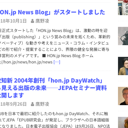
ON.jp News Blog」がスタートしました
018年10月1日
鷹野凌
式スタートした「HON.jp News Blog」は、激動の時を迎
「出版（publishing）」という営みの未来を拓くため、革新的
ノベーティブ）な動きや考えをニュース・コラム・インタビュ
どの形で紹介・提案することにより、界隈の健全な発展に寄与
営利のメディアです。 ■ HON.jp News Blog ホーム
://hon.jp/news/hon.jp/news
[…]
知新 2004年創刊「hon.jp DayWatch」
ら見える出版の未来──JEPAセミナー資料
公開します
018年9月26日
鷹野凌
Bを日本で最初に紹介したのもhon.jp DayWatch、それに触
れてJEPA「EPUB研究会」が発足し、ブラウザへの日本語組版
になりました。日本電子出版協会（JEPA）は9月26日、NPO法