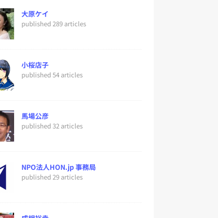
大原ケイ
published 289 articles
小桜店子
published 54 articles
馬場公彦
published 32 articles
NPO法人HON.jp 事務局
published 29 articles