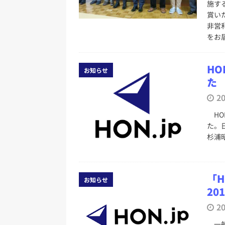
施す
賞いた
非営
をお
HO
お知らせ
た
2
HON
た。
杉浦
「H
お知らせ
20
2
一般