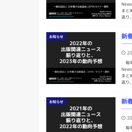
務化」など、週刊出版ニュースまとめ
New
まと
とめ＆コラム
返り
[ 2026年8月2日 ]
EUが生成AI
日刊出版ニュースまとめ
新春
お知らせ
―
[ 2026年8月1日 ]
文科省、プログ
2
日刊出版ニュースまとめ
毎年
[ 2026年7月31日 ]
HON.jp 
New
日刊出版ニュースまとめ 2026.07
まと
返り
[ 2026年8月9日 ]
週刊少年ジャ
ニュースまとめ 2026.08.09
新春
お知らせ
[ 2026年8月8日 ]
すべてプロの翻
─
2026.08.08
日刊出版ニュー
2
毎年