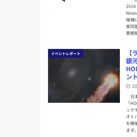
201
Ne
候補に
家同
票期間
【
イベントレポート
銀
HO
ン
2
日本
「HO
ック
オト
を開催
ます