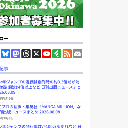
ロー
F
B
M
T
X
Y
F
F
E
a
l
a
h
o
e
e
m
c
u
s
r
u
e
e
a
e
e
t
e
T
d
d
i
記事
b
s
o
a
u
l
l
o
k
d
d
b
y
o
y
o
s
e
少年ジャンプの定価は創刊時の約3.3倍だが消
k
n
C
物価指数は4倍以上など 日刊出版ニュースまと
h
26.08.09
a
n
26年8月9日
n
e
プロの翻訳・集英社「MANGA MILLION」な
l
刊出版ニュースまとめ 2026.08.08
26年8月8日
少年ジャンプの発行部数が100万部割れなど 日