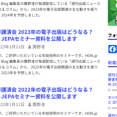
＆コラム #726（2026年7月26日～8月1日）
週刊出版ニュースま
s Blog 編集長の鷹野凌が毎週配信している「週刊出版ニュース
め＆コラム」から、2023年の電子出版関連の主な動きを振り
、2024年を予想しました。
コンテンツの識別表示を義務化など 日刊出版ニュースまとめ 2026.08.02
講演会 2023年の電子出版はどうなる？
フォ
―JEPAセミナー資料を公開します
ラミング教育にAI活用方針など 日刊出版ニュースまとめ 2026.08.01
023年1月11日
鷹野凌
、ご好評いただいている年始恒例のセミナーです。HON.jp
News Blogに拡張検索生成（RAG）で回答を返すチャットボットを設置など
s Blog 編集長の鷹野凌が毎週配信している「週刊出版ニュース
新着
.31
日刊出版ニュースまとめ
め＆コラム」から、2022年の電子出版関連の主な動きを振り
、2023年を予想しました。
ンプの定価は創刊時の約3.3倍だが消費者物価指数は4倍以上など 日刊出版
週刊
費者
日刊出版ニュースまとめ
め 20
講演会 2022年の電子出版はどうなる？
20
訳・集英社「MANGA MILLION」など 日刊出版ニュースまとめ
─JEPAセミナー資料を公開します
すべて
スまとめ
ど 日
022年1月11日
鷹野凌
20
、ご好評いただいている年始恒例のセミナーです。HON.jp
週刊