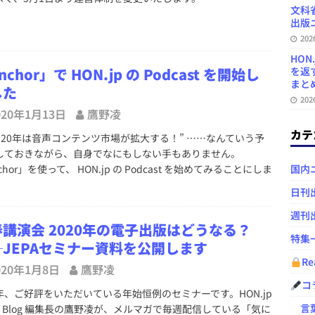
文科
出版ニ
20
HON
nchor」で HON.jp の Podcast を開始し
を返
まとめ 
した
20
020年1月13日
鷹野凌
カテ
020年は音声コンテンツ市場が拡大する！” ……なんていう予
しておきながら、自身でなにもしない手もありません。
chor」を使って、 HON.jp の Podcast を始めてみることにしま
国内
。
日刊
週刊
講演会 2020年の電子出版はどうなる？
特集
─JEPAセミナー資料を公開します
Re
020年1月8日
鷹野凌
コ
、ご好評をいただいている年始恒例のセミナーです。HON.jp
言葉
ws Blog 編集長の鷹野凌が、メルマガで毎週配信している「気に