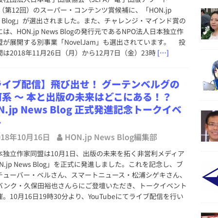
8（第12回）のスーパー・コンテンツ賞候補に、「HON.jp
ws Blog」が選出されました。また、チャレンジ・マインド賞の
は、HON.jp News Blogの発行元であるNPO法人日本独立作
盟が展開する別事業「NovelJam」も選出されています。 投
は2018年11月26日（月）から12月7日（金）23時
[…]
ライブ配信】飛び出せ！ グーテンベルグの
河系 ～ 本と出版の未来はどこにある！？
N.jp News Blog 正式発進記念トークイベ
ト
018年10月16日
HON.jp News Blog編集部
独立作家同盟は10月1日、出版の未来を拓く非営利メディア
N.jp News Blog」を正式に発進しました。これを記念し、ブ
チューバー・ベルさん、スマートニュース・松浦シゲキさん、
バンク・久保田裕也さんらにご登壇いただき、トークイベント
。10月16日19時30分より、YouTubeにてライブ配信を行い
。