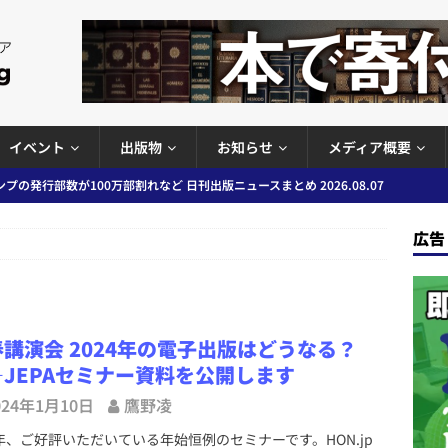
イベント
出版物
お知らせ
メディア概要
プの発行部数が100万部割れなど 日刊出版ニュースまとめ 2026.08.07
広告
ど 日刊出版ニュースまとめ 2026.08.06
日刊出版ニュースまとめ
」問題等で小学館が再発防止案と人権委員会設置を公表など 日刊出版ニュ
出版ニュースまとめ
講演会 2024年の電子出版はどうなる？
ガワン」問題の第三者委員会調査報告書を公開など 日刊出版ニュースまと
―JEPAセミナー資料を公開します
ースまとめ
024年1月10日
鷹野凌
者向けポータルサイト提供開始」「EUが生成AIコンテンツの識別表示を義
、ご好評いただいている年始恒例のセミナーです。HON.jp