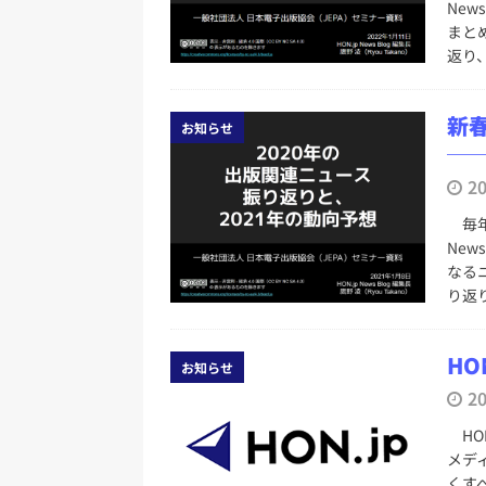
New
まと
返り
新春
お知らせ
─
2
毎年
Ne
なる
り返
HO
お知らせ
2
HON
メデ
くす