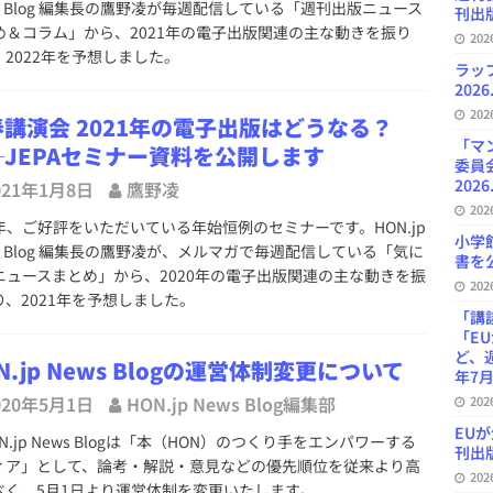
s Blog 編集長の鷹野凌が毎週配信している「週刊出版ニュース
刊出版
め＆コラム」から、2021年の電子出版関連の主な動きを振り
20
、2022年を予想しました。
ラッ
2026
20
講演会 2021年の電子出版はどうなる？
「マ
─JEPAセミナー資料を公開します
委員
2026
021年1月8日
鷹野凌
20
、ご好評をいただいている年始恒例のセミナーです。HON.jp
小学
ws Blog 編集長の鷹野凌が、メルマガで毎週配信している「気に
書を公
ニュースまとめ」から、2020年の電子出版関連の主な動きを振
20
り、2021年を予想しました。
「講
「E
ど、
N.jp News Blogの運営体制変更について
年7月
020年5月1日
HON.jp News Blog編集部
20
EU
.jp News Blogは「本（HON）のつくり手をエンパワーする
刊出版
ィア」として、論考・解説・意見などの優先順位を従来より高
20
べく、5月1日より運営体制を変更いたします。