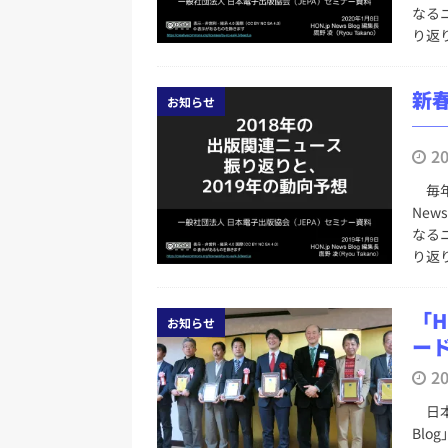
なる
り返
新春
お知らせ
─
2
毎年
Ne
なる
り返
「H
お知らせ
ー
2
日本
Bl