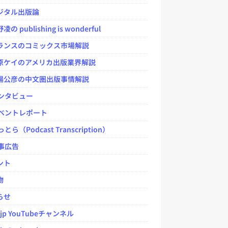
タル出版論
 publishing is wonderful
ンスのコミックス市場解説
ケイのアメリカ出版業界解説
公彦の中文圏出版事情解説
ンタビュー
ベントレポート
とら（Podcast Transcription）
事広告
ント
物
らせ
.jp YouTubeチャンネル