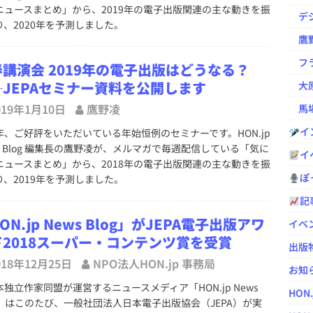
ニュースまとめ」から、2019年の電子出版関連の主な動きを振
デジ
り、2020年を予測しました。
鷹野凌の
フラ
講演会 2019年の電子出版はどうなる？
─JEPAセミナー資料を公開します
大原
019年1月10日
鷹野凌
馬場
イ
、ご好評をいただいている年始恒例のセミナーです。HON.jp
ws Blog 編集長の鷹野凌が、メルマガで毎週配信している「気に
イ
ニュースまとめ」から、2018年の電子出版関連の主な動きを振
ぽっ
り、2019年を予測しました。
記
ON.jp News Blog」がJEPA電子出版アワ
イベ
ド2018スーパー・コンテンツ賞を受賞
出版
018年12月25日
NPO法人HON.jp 事務局
お知
独立作家同盟が運営するニュースメディア「HON.jp News
HON
og」はこのたび、一般社団法人日本電子出版協会（JEPA）が実