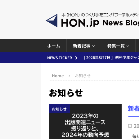
ホーム
新着記事
特集一覧
[ 2026年8月7日 ]
週刊少年ジャン
NEWS TICKER
日刊出版ニュースまとめ
Home
お知らせ
[ 2026年8月6日 ]
ラップも読書な
お知らせ
[ 2026年8月5日 ]
「マンガワン
ースまとめ 2026.08.05
日刊
新春
お知らせ
[ 2026年8月4日 ]
小学館「マン
―
め 2026.08.04
日刊出版ニュ
2
[ 2026年8月3日 ]
「講談社、著
毎年