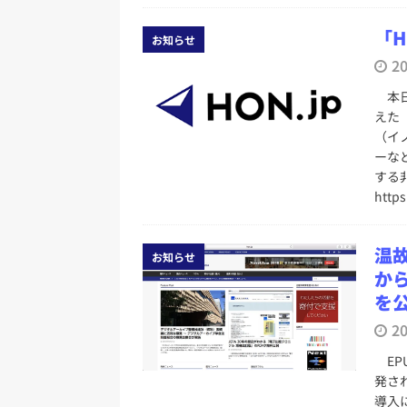
「H
お知らせ
2
本日正
えた
（イ
ーな
する非
https
温故
お知らせ
か
を
2
EPU
発さ
導入