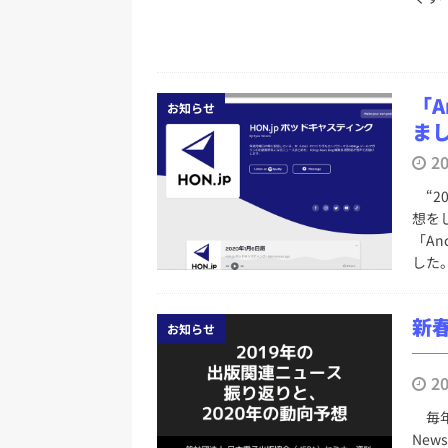
「A
お知らせ
ま
2
“2
想を
「An
した
新春
お知らせ
─
2
毎年
Ne