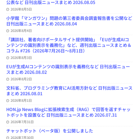
公表など 日刊出版ニュースまとめ 2026.08.05
n
e
2026年8月5日
l
小学館「マンガワン」問題の第三者委員会調査報告書を公開など
日刊出版ニュースまとめ 2026.08.04
2026年8月4日
「講談社、著者向けポータルサイト提供開始」「EUが生成AIコ
ンテンツの識別表示を義務化」など、週刊出版ニュースまとめ＆
コラム #726（2026年7月26日～8月1日）
2026年8月3日
EUが生成AIコンテンツの識別表示を義務化など 日刊出版ニュー
スまとめ 2026.08.02
2026年8月2日
文科省、プログラミング教育にAI活用方針など 日刊出版ニュース
まとめ 2026.08.01
2026年8月1日
HON.jp News Blogに拡張検索生成（RAG）で回答を返すチャッ
トボットを設置など 日刊出版ニュースまとめ 2026.07.31
2026年7月31日
チャットボット（ベータ版）を公開しました
2026年7月30日