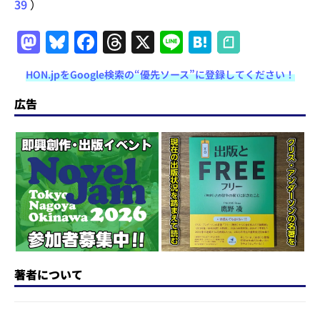
39
）
M
Bl
F
T
X
Li
H
a
u
a
h
n
at
HON.jpをGoogle検索の“優先ソース”に登録してください！
st
e
c
re
e
e
o
s
e
a
n
広告
d
k
b
d
a
o
y
o
s
n
o
k
著者について