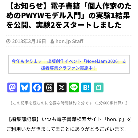
【お知らせ】電子書籍「個人作家のた
めのPWYWモデル入門」の実験1結果
を公開、実験2をスタートしました
2013年3月16日
hon.jp Staff
今年もやります！ 出版創作イベント「NovelJam 2026」支
援者募集クラファン実施中！
M
Bl
F
T
X
Li
H
a
u
a
h
n
at
《この記事を読むのに必要な時間は約 2 分です（1分600字計算）》
st
e
c
re
e
e
o
s
e
a
n
【編集部記事】いつも電子書籍検索サイト「hon.jp」を
d
k
b
d
a
ご利用いただきましてまことにありがとうございます。
o
y
o
s