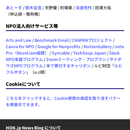
あとーす
/
鈴木征浩
/ 天野優 / 的場章 /
淡波亮作
/ 田澤大祐
（申込順・敬称略）
NPO法人向けサービス等
Arts and Law
/
Benchmark Email
/
CANPANプロジェクト
/
Canva for NPO
/
Google for Nonprofits
/
MotionGallery
/
note
Pro（NovelJam協賛）
/
Syncable
/
TechSoup Japan
/
Slack
NPO支援プログラム
/
Zoomミーティング・プロプラン
/
サイボ
ウズNPOプログラム
/
本で寄付するチャリボン
/ ルビ財団「
ルビ
フルボタン
」（a-z順）
Cookieについて
こちらをクリックすると、Cookie使用の承認を取り消すバナー
を再表示できます。
HON.jp News Blog について