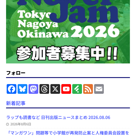
フォロー
F
B
M
T
X
Y
F
F
E
a
l
a
h
o
e
e
m
c
u
s
r
u
e
e
a
e
e
t
e
T
d
d
i
新着記事
b
s
o
a
u
l
l
o
k
d
d
b
y
o
y
o
s
e
ラップも読書など 日刊出版ニュースまとめ 2026.08.06
k
n
C
2026年8月6日
h
a
「マンガワン」問題等で小学館が再発防止案と人権委員会設置を
n