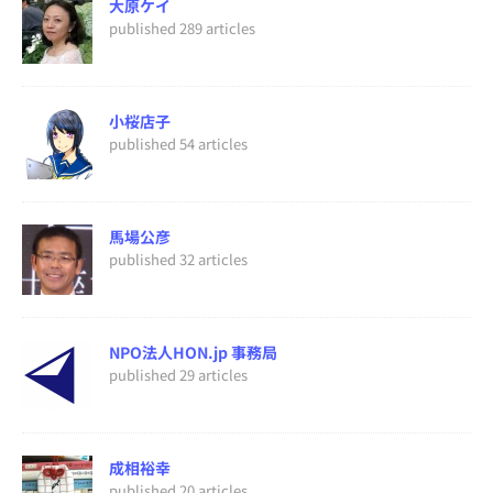
大原ケイ
published 289 articles
小桜店子
published 54 articles
馬場公彦
published 32 articles
NPO法人HON.jp 事務局
published 29 articles
成相裕幸
published 20 articles