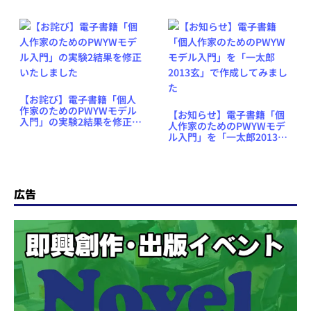
【お詫び】電子書籍「個人
作家のためのPWYWモデル
【お知らせ】電子書籍「個
入門」の実験2結果を修正い
人作家のためのPWYWモデ
たしました
ル入門」を「一太郎2013
玄」で作成してみました
広告