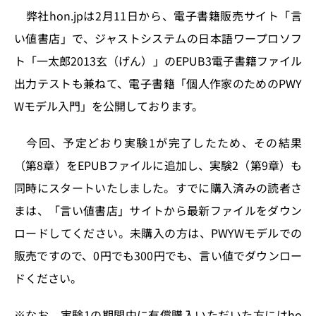
n
o
弊社hon.jpは2月11日から、電子書籍販売サイト「言
k
い値書店」で、ジャストシステムの日本語ワープロソフ
ト「一太郎2013玄（げん）」のEPUB3電子書籍ファイル
出力テストも兼ねて、電子書籍「個人作家のためのPWY
Wモデル入門」を公開しております。
今回、予定どおり実験1が完了したため、その結果
（第8章）をEPUBファイルに追加し、実験2（第9章）も
同時にスタートいたしました。すでに購入済みの読者さ
まは、「言い値書店」サイトから最新ファイルをダウン
ロードしてください。未購入の方は、PWYWモデルでの
販売ですので、0円でも300円でも、言い値でダウンロー
ドください。
※なお、実験1の期間中に有償購入いただいた方にはho