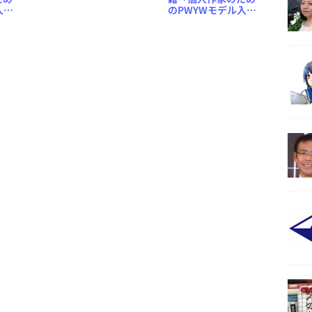
の実験2結果を修正い
入
のPWYWモデル入
たしました
を公
門」を「一太郎2013
ート
玄」で作成してみま
した