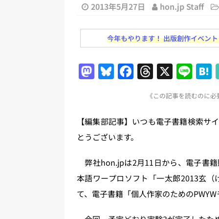
務化」など、週刊出版ニュースまとめ
2013年5月27日
hon.jp Staff
とめ＆コラム
今年もやります！ 出版創作イベント「N
[ 2026年8月2日 ]
EUが生成AI
日刊出版ニュースまとめ
M
Bl
F
T
X
Li
[ 2026年8月1日 ]
文科省、プログ
a
u
a
h
n
日刊出版ニュースまとめ
《この記事を読むのに必要
st
e
c
re
e
[ 2026年7月31日 ]
HON.jp 
o
s
e
a
【編集部記事】いつも電子書籍検索サイト
日刊出版ニュースまとめ 2026.07
d
k
b
d
とうございます。
[ 2026年7月30日 ]
チャットボ
o
y
o
s
[ 2026年8月8日 ]
すべてプロの翻
n
o
弊社hon.jpは2月11日から、電子
2026.08.08
日刊出版ニュー
k
本語ワープロソフト「一太郎2013玄（
て、電子書籍「個人作家のためのPWY