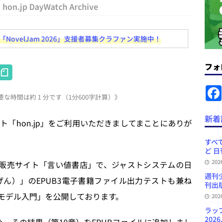
＆コラム #726（2026年7月26日～8月1日）
週刊出版ニュースま
hon.jp DayWatch Archive
ovelJam 2026」支援者募集クラファン実施中！
コンテンツの識別表示を義務化など 日刊出版ニュースまとめ 2026.08.02
フォ
H
ラミング教育にAI活用方針など 日刊出版ニュースまとめ 2026.08.01
at
な時間は約 1 分です（1分600字計算）》
e
News Blogに拡張検索生成（RAG）で回答を返すチャットボットを設置など
n
新着
「hon.jp」をご利用いただきましてまことにありが
.31
日刊出版ニュースまとめ
a
ット（ベータ版）を公開しました
お知らせ
すべて
ど 日
訳・集英社「MANGA MILLION」など 日刊出版ニュースまとめ
20
書籍販売サイト「言い値書店」で、ジャストシステムの日
スまとめ
週刊
げん）」のEPUB3電子書籍ファイル出力テストも兼ね
刊出版
Wモデル入門」を公開しております。
20
ラッ
2026