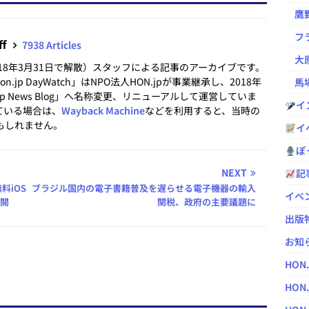
鷹野凌の
フラ
ff
7938 Articles
大原
2018年3月31日で解散）スタッフによる記事のアーカイブです。
.jp DayWatch」はNPO法人HON.jpが事業継承し、2018年
馬場
.jp News Blog」へ名称変更、リニューアルして運営していま
イ
ている場合は、
Wayback Machine
などを利用すると、当時の
もしれません。
イ
ぽっ
NEXT
記
料iOS
ブラジル国内の電子書籍普及を遅らせる電子機器の輸入
イベ
公開
関税、政府の主要議題に
出版
お知
HON
HON.