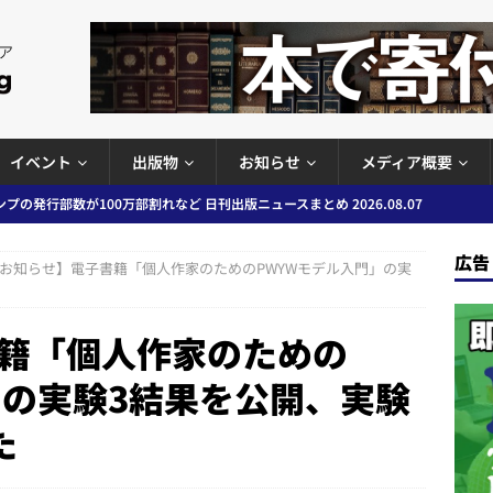
イベント
出版物
お知らせ
メディア概要
プの発行部数が100万部割れなど 日刊出版ニュースまとめ 2026.08.07
広告
お知らせ】電子書籍「個人作家のためのPWYWモデル入門」の実
ど 日刊出版ニュースまとめ 2026.08.06
日刊出版ニュースまとめ
」問題等で小学館が再発防止案と人権委員会設置を公表など 日刊出版ニュ
籍「個人作家のための
出版ニュースまとめ
」の実験3結果を公開、実験
ガワン」問題の第三者委員会調査報告書を公開など 日刊出版ニュースまと
た
ースまとめ
者向けポータルサイト提供開始」「EUが生成AIコンテンツの識別表示を義