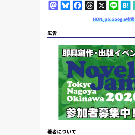
M
Bl
F
T
X
Li
a
u
a
h
n
HON.jpをGoogl
st
e
c
re
e
o
s
e
a
広告
d
k
b
d
o
y
o
s
n
o
k
著者について