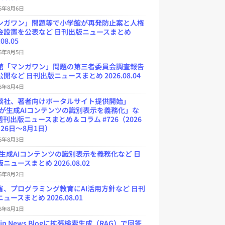
26年8月6日
ンガワン」問題等で小学館が再発防止案と人権
会設置を公表など 日刊出版ニュースまとめ
.08.05
26年8月5日
館「マンガワン」問題の第三者委員会調査報告
開など 日刊出版ニュースまとめ 2026.08.04
26年8月4日
談社、著者向けポータルサイト提供開始」
Uが生成AIコンテンツの識別表示を義務化」な
週刊出版ニュースまとめ＆コラム #726（2026
26日～8月1日）
26年8月3日
が生成AIコンテンツの識別表示を義務化など 日
ニュースまとめ 2026.08.02
26年8月2日
省、プログラミング教育にAI活用方針など 日刊
ュースまとめ 2026.08.01
26年8月1日
.jp News Blogに拡張検索生成（RAG）で回答