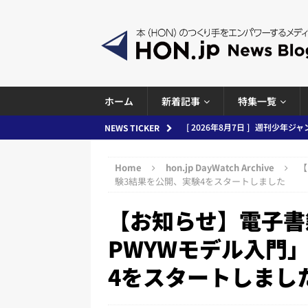
ホーム
新着記事
特集一覧
[ 2026年8月7日 ]
週刊少年ジャン
NEWS TICKER
日刊出版ニュースまとめ
Home
hon.jp DayWatch Archive
【
[ 2026年8月6日 ]
ラップも読書な
験3結果を公開、実験4をスタートしました
[ 2026年8月5日 ]
「マンガワン
【お知らせ】電子書
ースまとめ 2026.08.05
日刊
PWYWモデル入門
[ 2026年8月4日 ]
小学館「マン
4をスタートしまし
め 2026.08.04
日刊出版ニュ
[ 2026年8月3日 ]
「講談社、著