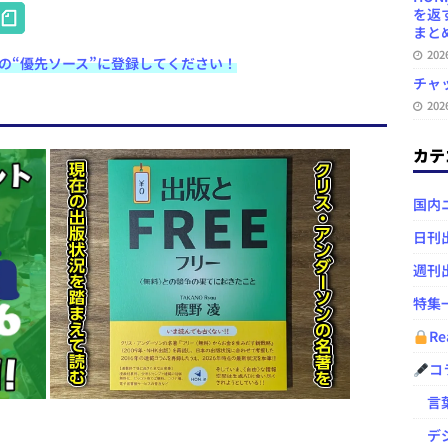
H
を返
まとめ 
at
20
e検索の“優先ソース”に登録してください！
e
チャ
n
20
a
カテ
国内
日刊
週刊
特集
Re
コ
言葉
デジ