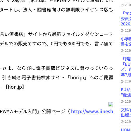
、その結果（第10章）をEPUBファイルに追加しまし
20
スタートし、
法人・図書館向けの無期限ライセンス版も
「マ
委員
2026
20
言い値書店」サイトから最新ファイルをダウンロード
小学
デルでの販売ですので、0円でも300円でも、言い値で
書を公
20
「講
「E
さま、ならびに電子書籍ビジネスに関わっていらっ
ど、
年7月
引き続き電子書籍検索サイト「hon.jp」へのご愛顧
20
hon.jp】
EU
刊出版
20
文科
PWYWモデル入門」公開ページ（
http://www.iinesh
出版ニ
20
HON