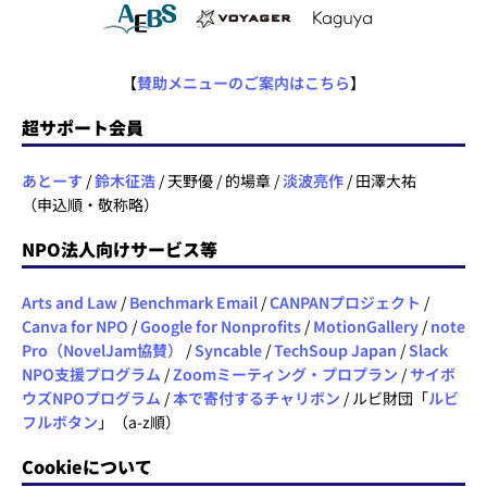
【
賛助メニューのご案内はこちら
】
超サポート会員
あとーす
/
鈴木征浩
/ 天野優 / 的場章 /
淡波亮作
/ 田澤大祐
（申込順・敬称略）
NPO法人向けサービス等
Arts and Law
/
Benchmark Email
/
CANPANプロジェクト
/
Canva for NPO
/
Google for Nonprofits
/
MotionGallery
/
note
Pro（NovelJam協賛）
/
Syncable
/
TechSoup Japan
/
Slack
NPO支援プログラム
/
Zoomミーティング・プロプラン
/
サイボ
ウズNPOプログラム
/
本で寄付するチャリボン
/ ルビ財団「
ルビ
フルボタン
」（a-z順）
Cookieについて