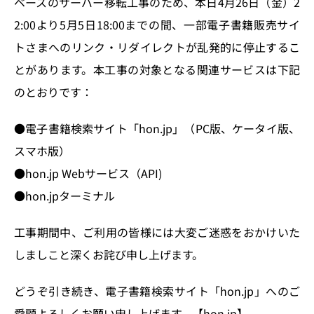
k
ベースのサーバー移転工事のため、本日4月26日（金）2
2:00より5月5日18:00までの間、一部電子書籍販売サイ
トさまへのリンク・リダイレクトが乱発的に停止するこ
とがあります。本工事の対象となる関連サービスは下記
のとおりです：
●電子書籍検索サイト「hon.jp」（PC版、ケータイ版、
スマホ版）
●hon.jp Webサービス（API)
●hon.jpターミナル
工事期間中、ご利用の皆様には大変ご迷惑をおかけいた
しましこと深くお詫び申し上げます。
どうぞ引き続き、電子書籍検索サイト「hon.jp」へのご
愛顧よろしくお願い申し上げます。【hon.jp】