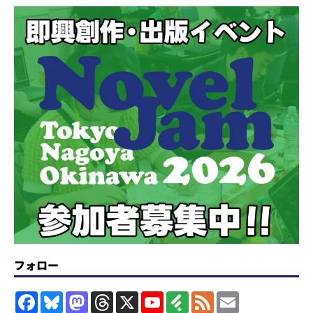
フォロー
F
B
M
T
X
Y
F
F
E
a
l
a
h
o
e
e
m