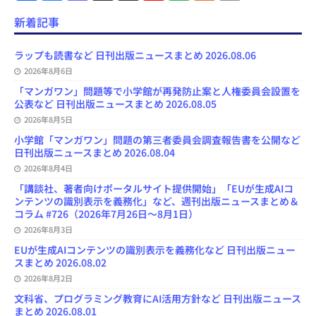
c
u
s
r
u
e
e
a
e
e
t
e
T
d
d
i
新着記事
b
s
o
a
u
l
l
o
k
d
d
b
y
o
y
o
s
e
ラップも読書など 日刊出版ニュースまとめ 2026.08.06
k
n
C
2026年8月6日
h
a
「マンガワン」問題等で小学館が再発防止案と人権委員会設置を
n
公表など 日刊出版ニュースまとめ 2026.08.05
n
e
2026年8月5日
l
小学館「マンガワン」問題の第三者委員会調査報告書を公開など
日刊出版ニュースまとめ 2026.08.04
2026年8月4日
「講談社、著者向けポータルサイト提供開始」「EUが生成AIコ
ンテンツの識別表示を義務化」など、週刊出版ニュースまとめ＆
コラム #726（2026年7月26日～8月1日）
2026年8月3日
EUが生成AIコンテンツの識別表示を義務化など 日刊出版ニュー
スまとめ 2026.08.02
2026年8月2日
文科省、プログラミング教育にAI活用方針など 日刊出版ニュース
まとめ 2026.08.01