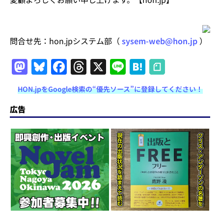
問合せ先：hon.jpシステム部（
sysem-web@hon.jp
）
M
Bl
F
T
X
Li
H
a
u
a
h
n
at
HON.jpをGoogle検索の“優先ソース”に登録してください！
st
e
c
re
e
e
o
s
e
a
n
広告
d
k
b
d
a
o
y
o
s
n
o
k