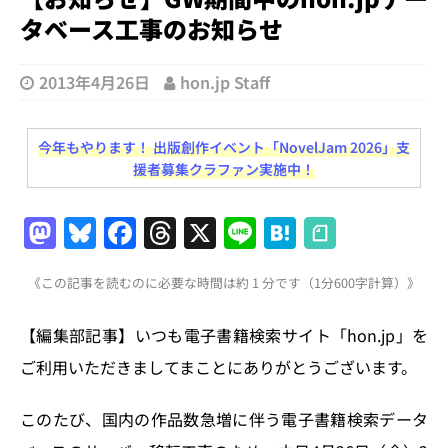
タベース工事のお知らせ
2013年4月26日
hon.jp Staff
今年もやります！ 出版創作イベント「NovelJam 2026」支
援者募集クラファン実施中！
M
Bl
F
T
X
Li
H
a
u
a
h
n
at
《この記事を読むのに必要な時間は約 1 分です（1分600字計算）》
st
e
c
re
e
e
o
s
e
a
n
【編集部記事】いつも電子書籍検索サイト「hon.jp」を
d
k
b
d
a
ご利用いただきましてまことにありがとうございます。
o
y
o
s
n
o
このたび、国内の作品数急増に伴う電子書籍検索データ