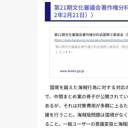
第21期文化審議会著作権分
2年2月21日）〉
第21期文化審議会著作権分科会国際小委員会（第5
https://www.bunka.go.jp/seisaku/bunkashingikai/c
第21期文化審議会著作権分科会国際小委員会（第
しています。
www.bunka.go.jp
国境を越えた海賊行為に対する対応の
で、中間まとめ案の骨子が公開されてい
あるが、それは対策費用が多額に上るた
援を行うこと。海賊版問題は国境がなく
ること。一般ユーザーの意識変容と海賊