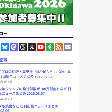
ロー
F
B
M
T
X
Y
F
F
E
a
l
a
h
o
e
e
m
c
u
s
r
u
e
e
a
e
e
t
e
T
d
d
i
記事
b
s
o
a
u
l
l
o
k
d
d
b
y
o
y
o
s
e
プロの翻訳・集英社「MANGA MILLION」な
k
n
C
刊出版ニュースまとめ 2026.08.08
h
a
26年8月8日
n
少年ジャンプの発行部数が100万部割れなど 日
n
e
ニュースまとめ 2026.08.07
l
26年8月7日
プも読書など 日刊出版ニュースまとめ
.08.06