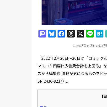
M
Bl
F
T
X
Li
a
u
a
h
n
《この記事を読むのに必要な
st
e
c
re
e
o
s
e
a
2022年2月20日～26日は「コミッ
d
k
b
d
マスコミ四媒体広告費合計を上回る」な
o
y
o
s
スから編集長 鷹野が気になるものをピ
n
o
SN 2436-8237）。
k
【目