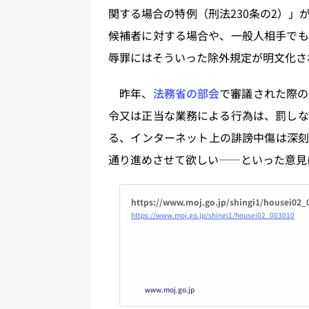
関する場合の特例（刑法230条の2）
候補者に対する場合や、一般人相手でも
辱罪にはそういった除外規定が明文化さ
昨年、
法務省の部会
で審議された際の
令又は正当な業務による行為は、罰しな
る、インターネット上の誹謗中傷は深刻
通り進めさせて欲しい――といった意見
https://www.moj.go.jp/shingi1/housei02_
https://www.moj.go.jp/shingi1/housei02_003010
www.moj.go.jp