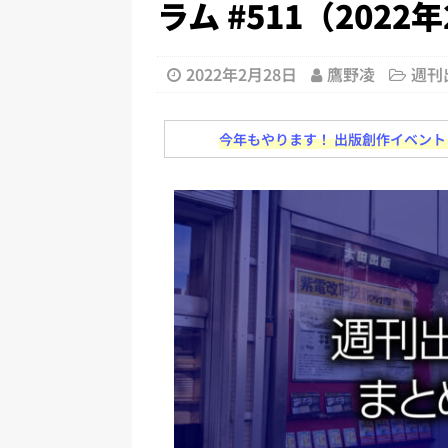
ラム #511（2022
[ 2026年8月2日 ]
EUが生成AI
日刊出版ニュースまとめ
2022年2月28日
鷹野凌
週刊
[ 2026年8月1日 ]
文科省、プログ
日刊出版ニュースまとめ
今年もやります！ 出版創作イベント「N
[ 2026年7月31日 ]
HON.jp 
日刊出版ニュースまとめ 2026.07
[ 2026年7月30日 ]
チャットボ
[ 2026年8月8日 ]
すべてプロの翻
2026.08.08
日刊出版ニュー
[ 2026年8月7日 ]
週刊少年ジャン
日刊出版ニュースまとめ