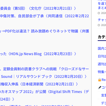
を返
まとめ 
委員会（第5回）〈文化庁（2022年2月21日）〉
20
中傷対策、自民部会が了承〈共同通信（2022年2月22
チャ
20
ショ→PDF化は違法？ 読み放題めぐりネットで物議〈弁護
カテ
国内
ON.jp News Blog（2022年2月23日）〉
日刊
週刊
、定額会員制の読書クラブへの挑戦 「クローズドなサー
特集
Sound｜リアルサウンド ブック（2022年2月20日）〉
Re
権収入伸長〈日本経済新聞（2022年2月21日）〉
コ
マップ 2022」が公開〈Digital Shift Times（デ
言葉
月24日）〉
デジ