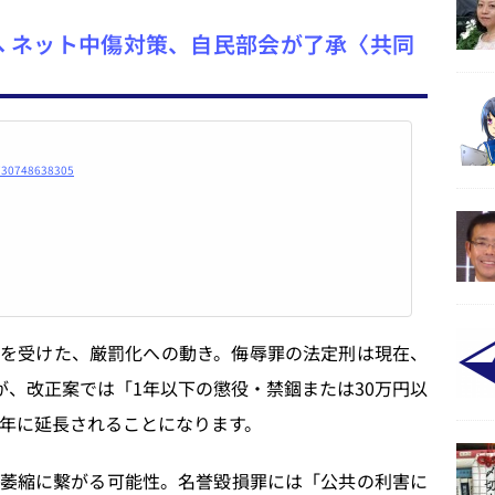
 ネット中傷対策、自民部会が了承〈共同
730748638305
を受けた、厳罰化への動き。侮辱罪の法定刑は現在、
が、改正案では「1年以下の懲役・禁錮または30万円以
3年に延長されることになります。
萎縮に繫がる可能性。名誉毀損罪には「公共の利害に