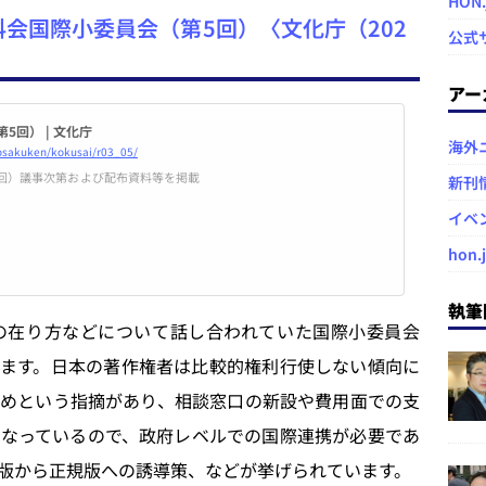
HON
科会国際小委員会（第5回）〈文化庁（202
公式
アー
回） | 文化庁
海外
hosakuken/kokusai/r03_05/
5回）議事次第および配布資料等を掲載
新刊
イベ
hon.
執筆
在り方などについて話し合われていた国際小委員会
ます。日本の著作権者は比較的権利行使しない傾向に
めという指摘があり、相談窓口の新設や費用面での支
なっているので、政府レベルでの国際連携が必要であ
版から正規版への誘導策、などが挙げられています。