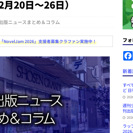
年2月20日～26日）
コンテンツの識別表示を義務化など 日刊出版ニュースまとめ 2026.08.02
出版ニュースまとめ＆コラム
ラミング教育にAI活用方針など 日刊出版ニュースまとめ 2026.08.01
フォ
ovelJam 2026」支援者募集クラファン実施中！
News Blogに拡張検索生成（RAG）で回答を返すチャットボットを設置など
.31
日刊出版ニュースまとめ
ット（ベータ版）を公開しました
お知らせ
新着
訳・集英社「MANGA MILLION」など 日刊出版ニュースまとめ
スまとめ
すべて
ど 日
プの発行部数が100万部割れなど 日刊出版ニュースまとめ 2026.08.07
20
週刊
刊出版
20
ラッ
2026