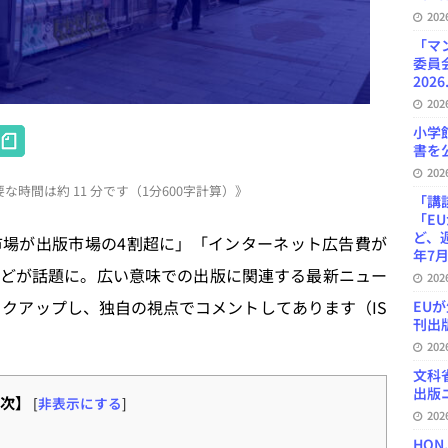
20
「マ
委員
2026
20
H
小学
書を公
at
20
時間は約 11 分です（1分600字計算）》
e
「講
「E
n
ど、
ク市場が出版市場の4割超に」「インターネット広告費が
年7月
a
どが話題に。広い意味での出版に関連する最新ニュー
20
ックアップし、独自の視点でコメントしてあります（IS
EU
刊出版
20
文科
出版ニ
次】
[
非表示にする
]
20
HON