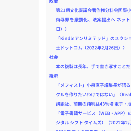
政治
第21期文化審議会著作権分科会国際小
侮辱罪を厳罰化、法案提出へ ネット
日）〉
「Kindleアンリミテッド」のスク
士ドットコム（2022年2月26日）〉
社会
本の複製は長年、手で書き写すことだった〈H
経済
「メフィスト」小泉直子編集長が語る
クルを作りたいわけではない」〈Real 
講談社、前期の純利益43%増 電子・版
「電子書籍サービス（WEB・APP）のカオス
ジタル シフト タイムズ）（2022年2