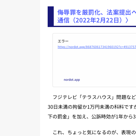
侮辱罪を厳罰化、法案提出へ
通信（2022年2月22日）〉
エラー
https://nordot.app/868760617341960192?c=491375
nordot.app
フジテレビ「テラスハウス」問題など
30日未満の拘留か1万円未満の科料です
下の罰金」を加え、公訴時効が1年から
これ、ちょっと気になるのが、表現の