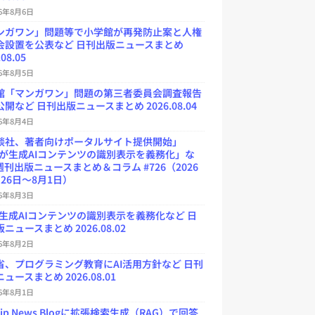
26年8月6日
ンガワン」問題等で小学館が再発防止案と人権
会設置を公表など 日刊出版ニュースまとめ
.08.05
26年8月5日
館「マンガワン」問題の第三者委員会調査報告
開など 日刊出版ニュースまとめ 2026.08.04
26年8月4日
談社、著者向けポータルサイト提供開始」
Uが生成AIコンテンツの識別表示を義務化」な
週刊出版ニュースまとめ＆コラム #726（2026
26日～8月1日）
26年8月3日
が生成AIコンテンツの識別表示を義務化など 日
ニュースまとめ 2026.08.02
26年8月2日
省、プログラミング教育にAI活用方針など 日刊
ュースまとめ 2026.08.01
26年8月1日
.jp News Blogに拡張検索生成（RAG）で回答