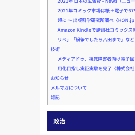
2021年 日本の広告費 – News（ニ
2021年コミック市場は紙＋電子で67
超に ～ 出版科学研究所調べ〈HON.jp N
Amazon Kindleで講談社コミッ
リベ」「紛争でしたら八田まで」など〈IT
技術
メディアドゥ、視覚障害者向け電子図
用化目指し実証実験を完了〈株式会社メ
お知らせ
メルマガについて
雑記
政治