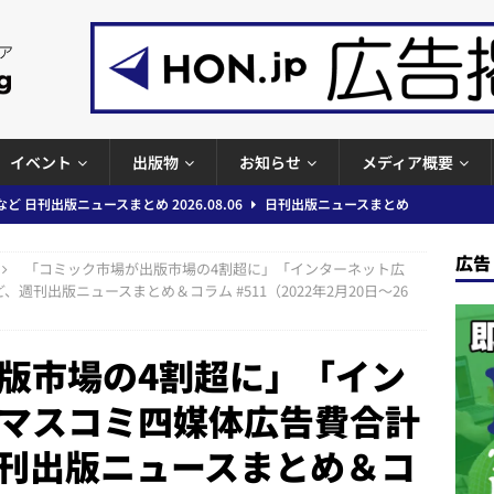
イベント
出版物
お知らせ
メディア概要
ど 日刊出版ニュースまとめ 2026.08.06
日刊出版ニュースまとめ
」問題等で小学館が再発防止案と人権委員会設置を公表など 日刊出版ニュ
広告
「コミック市場が出版市場の4割超に」「インターネット広
出版ニュースまとめ
刊出版ニュースまとめ＆コラム #511（2022年2月20日～26
ガワン」問題の第三者委員会調査報告書を公開など 日刊出版ニュースまと
ースまとめ
版市場の4割超に」「イン
者向けポータルサイト提供開始」「EUが生成AIコンテンツの識別表示を義
マスコミ四媒体広告費合計
＆コラム #726（2026年7月26日～8月1日）
週刊出版ニュースま
刊出版ニュースまとめ＆コ