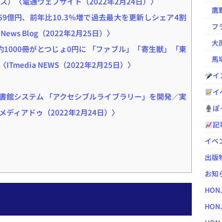
ュース）〈電通ウェブサイト（2022年2月24日）〉
鷹野凌の
59億円、前年比10.3％増で過去最大を更新しシェア4割
フラ
ews Blog（2022年2月25日）〉
大原
クス約1000冊がとつじょ0円に 「ファブル」「寄生獣」「東
馬場
media NEWS（2022年2月25日）〉
イ
イ
書館システム 「アクセシブルライブラリー」を開発／実
ぽっ
ディアドゥ（2022年2月24日）〉
記
イベ
出版
お知
HON
HON.