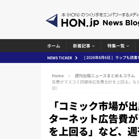
ホーム
新着記事
特集一覧
[ 2026年8月6日 ]
ラップも読書な
NEWS TICKER
[ 2026年8月5日 ]
「マンガワン
Home
週刊出版ニュースまとめ＆コラム
ースまとめ 2026.08.05
日刊
告費がマスコミ四媒体広告費合計を上回る」など、週
日）
[ 2026年8月4日 ]
小学館「マン
め 2026.08.04
日刊出版ニュ
「コミック市場が出
[ 2026年8月3日 ]
「講談社、著
ターネット広告費が
務化」など、週刊出版ニュースまとめ
を上回る」など、週
とめ＆コラム