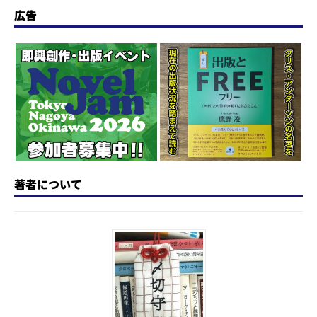
o
s
e
a
n
広告
d
k
b
d
a
o
y
o
s
n
o
k
著者について