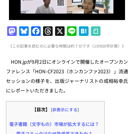
M
Bl
F
T
X
Li
H
a
u
a
h
n
at
《この記事を読むのに必要な時間は約 7 分です（1分600字計算）》
st
e
c
re
e
e
o
s
e
a
n
HON.jpが9月2日にオンラインで開催したオープンカン
d
k
b
d
a
ファレンス「HON-CF2023（ホンカンファ2023）」流通
o
y
o
s
セッションの様子を、出版ジャーナリストの成相裕幸氏
n
o
にレポートいただきました。
k
【目次】
[
非表示にする
]
電子書籍（文字もの）市場が拡大するには？
電子コミックはなぜ急成長できたか？