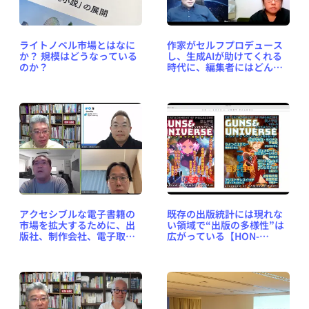
ライトノベル市場とはなに
作家がセルフプロデュース
か？ 規模はどうなっている
し、生成AIが助けてくれる
のか？
時代に、編集者にはどんな
役割が求められるのか？
【HON-CF2023レポート】
アクセシブルな電子書籍の
既存の出版統計には現れな
市場を拡大するために、出
い領域で“出版の多様性”は
版社、制作会社、電子取
広がっている【HON-
次、電子書店がやるべきこ
CF2023レポート】
とはなにか？【HON-
CF2023レポート】