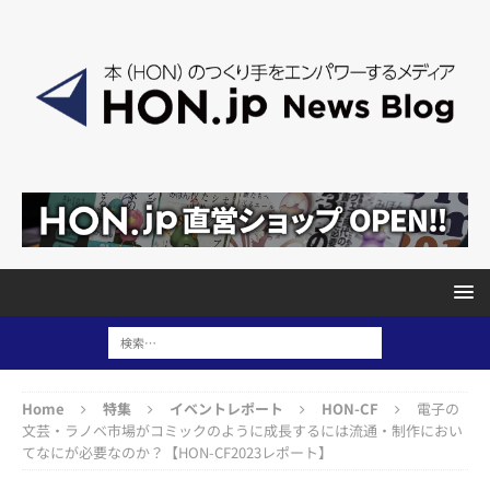
Home
特集
イベントレポート
HON-CF
電子の
文芸・ラノベ市場がコミックのように成長するには流通・制作におい
てなにが必要なのか？【HON-CF2023レポート】