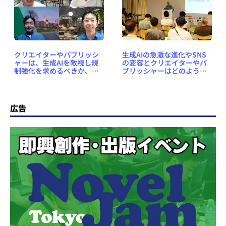
クリエイターやパブリッシ
生成AIの急激な進化やSNS
ャーは、生成AIを敵視し規
の変容とクリエイターやパ
制強化を求めるべきか、あ
ブリッシャーはどのように
るいは、新しい技術を受け
向き合えばよいか？【HON-
入れ生産性を高めるべきか
CF2023レポート】
【HON-CF2023レポート】
広告