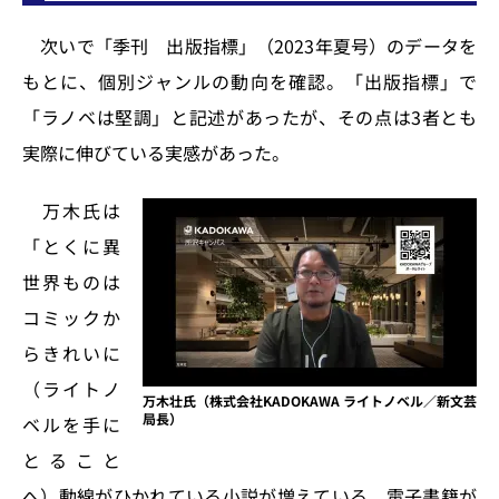
次いで「季刊 出版指標」（2023年夏号）のデータを
もとに、個別ジャンルの動向を確認。「出版指標」で
「ラノベは堅調」と記述があったが、その点は3者とも
実際に伸びている実感があった。
万木氏は
「とくに異
世界ものは
コミックか
らきれいに
（ライトノ
万木壮氏（株式会社KADOKAWA ライトノベル／新文芸
局長）
ベルを手に
とること
へ）動線がひかれている小説が増えている。電子書籍が