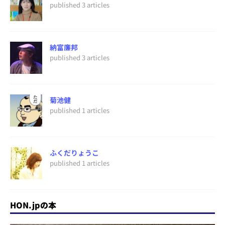
published 3 articles
納富廉邦
published 3 articles
菊池健
published 1 articles
ふくだりょうこ
published 1 articles
HON.jpの本