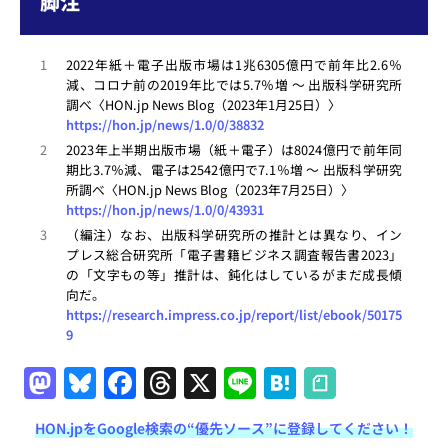
脚注
1
2022年紙＋電子出版市場は1兆6305億円で前年比2.6％
減、コロナ前の2019年比では5.7％増 ～ 出版科学研究所
調べ〈HON.jp News Blog（2023年1月25日）〉
https://hon.jp/news/1.0/0/38832
2
2023年上半期出版市場（紙＋電子）は8024億円で前年同
期比3.7％減、電子は2542億円で7.1％増 ～ 出版科学研究
所調べ〈HON.jp News Blog（2023年7月25日）〉
https://hon.jp/news/1.0/0/43931
3
（編注）なお、出版科学研究所の推計とは異なり、イン
プレス総合研究所「電子書籍ビジネス調査報告書2023」
の「文字もの等」推計は、鈍化はしているがまだ成長傾
向だ。
https://research.impress.co.jp/report/list/ebook/50175
9
M
Bl
F
T
X
Li
H
a
u
a
h
n
at
HON.jpをGoogle検索の“優先ソース”に登録してください！
st
e
c
re
e
e