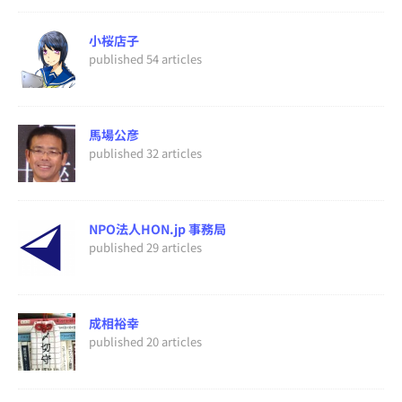
小桜店子
published 54 articles
馬場公彦
published 32 articles
NPO法人HON.jp 事務局
published 29 articles
成相裕幸
published 20 articles