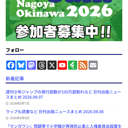
フォロー
F
B
M
T
X
Y
F
F
E
a
l
a
h
o
e
e
m
c
u
s
r
u
e
e
a
e
e
t
e
T
d
d
i
新着記事
b
s
o
a
u
l
l
o
k
d
d
b
y
o
y
o
s
e
週刊少年ジャンプの発行部数が100万部割れなど 日刊出版ニュー
k
n
C
スまとめ 2026.08.07
h
2026年8月7日
a
n
ラップも読書など 日刊出版ニュースまとめ 2026.08.06
n
e
2026年8月6日
l
「マンガワン」問題等で小学館が再発防止案と人権委員会設置を