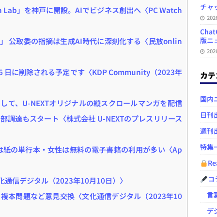
チャ
ion Lab」を神戸に開設。AIでビジネス創出へ〈PC Watch
20
Ch
版ニュ
 公取委の指摘は生成AI時代に深刻化する〈民放onlin
20
月 6 日に削除される予定です〈KDP Community（2023年
カテ
国内
して、U-NEXTオリジナルの縦スクロールマンガを配信
日刊
調達もスタート〈株式会社 U-NEXTのプレスリリース
週刊
特集
性は紙の単行本・女性は無料の電子書籍の利用が多い〈Ap
Re
コ
化通信デジタル（2023年10月10日）〉
言葉
複本問題など意見交換〈文化通信デジタル（2023年10
デジ