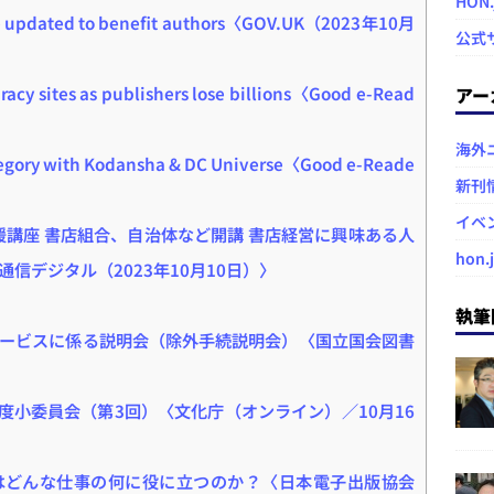
HON
me updated to benefit authors〈GOV.UK（2023年10月
公式
piracy sites as publishers lose billions〈Good e-Read
アー
海外
tegory with Kodansha & DC Universe〈Good e-Reade
新刊
イベ
援講座 書店組合、自治体など開講 書店経営に興味ある人
hon.
信デジタル（2023年10月10日）〉
執筆
ービスに係る説明会（除外手続説明会）〈国立国会図書
制度小委員会（第3回）〈文化庁（オンライン）／10月16
PT はどんな仕事の何に役に立つのか？〈日本電子出版協会