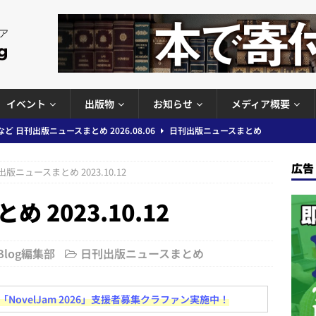
イベント
出版物
お知らせ
メディア概要
」問題等で小学館が再発防止案と人権委員会設置を公表など 日刊出版ニュ
出版ニュースまとめ
広告
版ニュースまとめ 2023.10.12
ガワン」問題の第三者委員会調査報告書を公開など 日刊出版ニュースまと
2023.10.12
ースまとめ
者向けポータルサイト提供開始」「EUが生成AIコンテンツの識別表示を義
＆コラム #726（2026年7月26日～8月1日）
週刊出版ニュースま
 Blog編集部
日刊出版ニュースまとめ
ovelJam 2026」支援者募集クラファン実施中！
コンテンツの識別表示を義務化など 日刊出版ニュースまとめ 2026.08.02