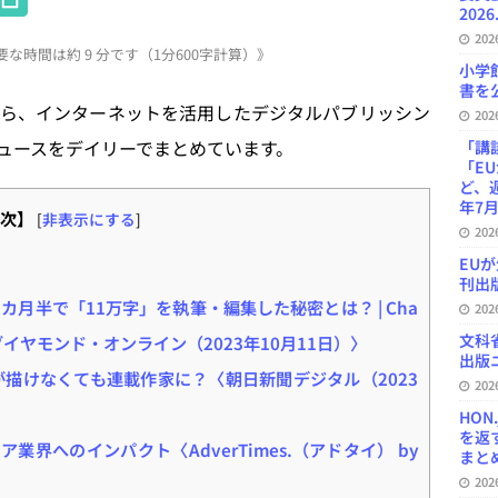
2026
at
20
な時間は約 9 分です（1分600字計算）》
e
小学
書を公
n
ら、インターネットを活用したデジタルパブリッシン
20
a
ュースをデイリーでまとめています。
「講
「E
ど、
年7月
次】
[
非表示にする
]
20
EU
刊出版
2カ月半で「11万字」を執筆・編集した秘密とは？ | Cha
20
文科
イヤモンド・オンライン（2023年10月11日）〉
出版ニ
が描けなくても連載作家に？〈朝日新聞デジタル（2023
20
HON
を返
業界へのインパクト〈AdverTimes.（アドタイ） by
まとめ 
20