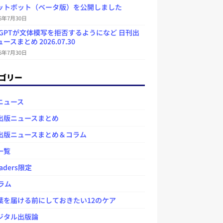
ットボット（ベータ版）を公開しました
26年7月30日
atGPTが文体模写を拒否するようになど 日刊出
ースまとめ 2026.07.30
26年7月30日
ゴリー
ニュース
出版ニュースまとめ
出版ニュースまとめ＆コラム
一覧
aders限定
ラム
を届ける前にしておきたい12のケア
タル出版論