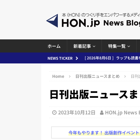
ホーム
新着記事
特集一覧
[ 2026年8月5日 ]
「マンガワン
NEWS TICKER
ースまとめ 2026.08.05
日刊
Home
日刊出版ニュースまとめ
日刊出
[ 2026年8月4日 ]
小学館「マン
日刊出版ニュースまとめ 
め 2026.08.04
日刊出版ニュ
[ 2026年8月3日 ]
「講談社、著
務化」など、週刊出版ニュースまとめ
2023年10月12日
HON.jp News
とめ＆コラム
今年もやります！ 出版創作イベント「N
[ 2026年8月2日 ]
EUが生成AI