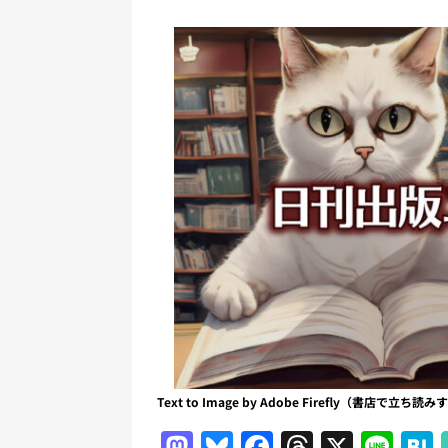
日刊出版ニュースまとめ
[ 2026年8月1日 ]
文科省、プログ
日刊出版ニュースまとめ
[ 2026年7月31日 ]
HON.jp 
日刊出版ニュースまとめ 2026.07
[ 2026年7月30日 ]
チャットボ
[ 2026年7月30日 ]
ChatGPT
刊出版ニュースまとめ
[ 2026年8月7日 ]
週刊少年ジャン
日刊出版ニュースまとめ
[ 2026年8月6日 ]
ラップも読書な
Text to Image by Adobe Firefly（書店で立
M
Bl
F
T
X
Li