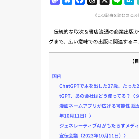
a
u
a
h
n
《この記事を読むのに必要
st
e
c
re
e
o
s
e
a
伝統的な取次＆書店流通の商業出版か
d
k
b
d
グまで、広い意味での出版に関連するニ
o
y
o
s
n
o
【目
k
国内
ChatGPTで本を出した27歳、たった
tGPT、あの会社はどう使ってる？〈ダ
漫画ネームアプリが広げる可能性 絵
年10月11日）〉
ジェネレーティブAIがもたらすメディア
宣伝会議（2023年10月11日）〉