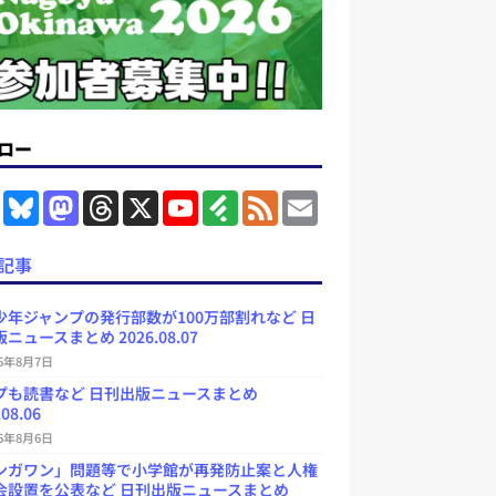
ロー
F
B
M
T
X
Y
F
F
E
a
l
a
h
o
e
e
m
c
u
s
r
u
e
e
a
e
e
t
e
T
d
d
i
記事
b
s
o
a
u
l
l
o
k
d
d
b
y
o
y
o
s
e
少年ジャンプの発行部数が100万部割れなど 日
k
n
C
ニュースまとめ 2026.08.07
h
a
26年8月7日
n
プも読書など 日刊出版ニュースまとめ
n
e
.08.06
l
26年8月6日
ンガワン」問題等で小学館が再発防止案と人権
会設置を公表など 日刊出版ニュースまとめ