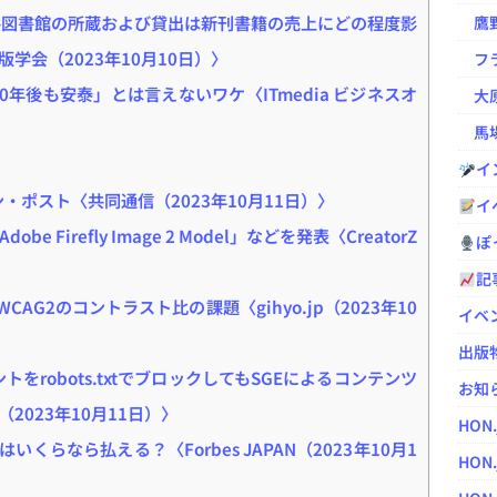
共図書館の所蔵および貸出は新刊書籍の売上にどの程度影
鷹野凌の
学会（2023年10月10日）〉
フラ
年後も安泰」とは言えないワケ〈ITmedia ビジネスオ
大原
馬場
イ
・ポスト〈共同通信（2023年10月11日）〉
イ
Firefly Image 2 Model」などを発表〈CreatorZ
ぽっ
記
AG2のコントラスト比の課題〈gihyo.jp（2023年10
イベ
出版
ェントをrobots.txtでブロックしてもSGEによるコンテンツ
お知
2023年10月11日）〉
HON
らなら払える？〈Forbes JAPAN（2023年10月1
HON.