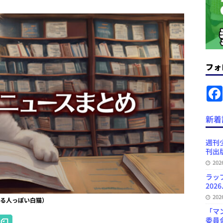
ラミング教育にAI活用方針など 日刊出版ニュースまとめ 2026.08.01
News Blogに拡張検索生成（RAG）で回答を返すチャットボットを設置など
フォ
.31
日刊出版ニュースまとめ
ット（ベータ版）を公開しました
お知らせ
が文体模写を拒否するようになど 日刊出版ニュースまとめ 2026.07.30
日
新着
プの発行部数が100万部割れなど 日刊出版ニュースまとめ 2026.08.07
週刊
刊出版
20
ど 日刊出版ニュースまとめ 2026.08.06
日刊出版ニュースまとめ
ラッ
2026
20
ち読みする人っぽい白猫）
「マ
H
委員