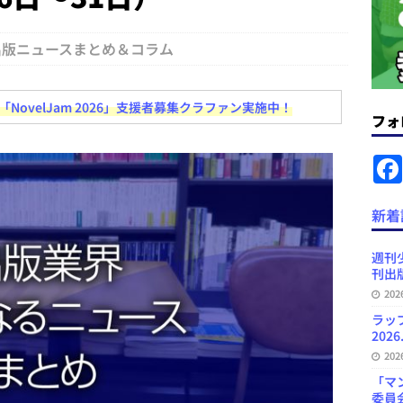
ラミング教育にAI活用方針など 日刊出版ニュースまとめ 2026.08.01
出版ニュースまとめ＆コラム
News Blogに拡張検索生成（RAG）で回答を返すチャットボットを設置など
ovelJam 2026」支援者募集クラファン実施中！
フォ
.31
日刊出版ニュースまとめ
ット（ベータ版）を公開しました
お知らせ
が文体模写を拒否するようになど 日刊出版ニュースまとめ 2026.07.30
日
新着
プの発行部数が100万部割れなど 日刊出版ニュースまとめ 2026.08.07
週刊
刊出版
20
ど 日刊出版ニュースまとめ 2026.08.06
日刊出版ニュースまとめ
ラッ
2026
20
「マ
委員