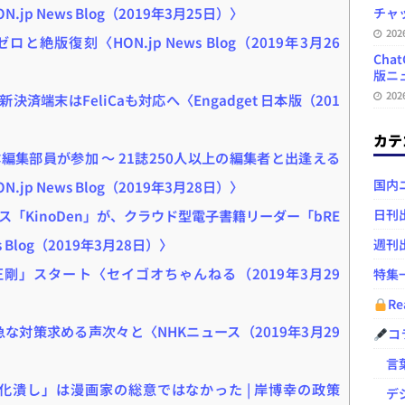
 News Blog（2019年3月25日）〉
チャ
20
絶版復刻〈HON.jp News Blog（2019年3月26
Ch
版ニュ
20
新決済端末はFeliCaも対応へ〈Engadget 日本版（201
カテ
体編集部員が参加 ～ 21誌250人以上の編集者と出逢える
国内
 News Blog（2019年3月28日）〉
日刊
「KinoDen」が、クラウド型電子書籍リーダー「bRE
s Blog（2019年3月28日）〉
週刊
ム正剛」スタート〈セイゴオちゃんねる（2019年3月29
特集
Re
な対策求める声次々と〈NHKニュース（2019年3月29
コ
言葉
潰し」は漫画家の総意ではなかった | 岸博幸の政策
デジ