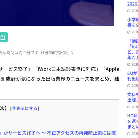
2026
20
小学
書を公
20
H
「講
at
「E
ど、
な時間は約 9 分です（1分600字計算）》
e
年7月
n
20
etサービス終了」「iWork日本語縦書きに対応」「Apple
a
EU
集長 鷹野が気になった出版業界のニュースをまとめ、独
刊出版
20
文科
出版ニ
20
次】
[
非表示にする
]
HON
を返
まとめ 
t」がサービス終了へ ～ 不正アクセスの再発防止策には抜
20