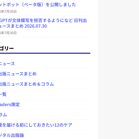
ットボット（ベータ版）を公開しました
26年7月30日
atGPTが文体模写を拒否するようになど 日刊出
ースまとめ 2026.07.30
26年7月30日
ゴリー
ニュース
出版ニュースまとめ
出版ニュースまとめ＆コラム
一覧
aders限定
ラム
を届ける前にしておきたい12のケア
タル出版論