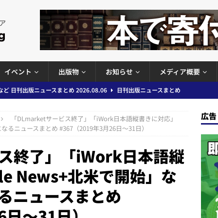
イベント
出版物
お知らせ
メディア概要
」問題等で小学館が再発防止案と人権委員会設置を公表など 日刊出版ニュ
出版ニュースまとめ
広告
「DLmarketサービス終了」「iWork日本語縦書きに対応」
ガワン」問題の第三者委員会調査報告書を公開など 日刊出版ニュースまと
なるニュースまとめ #367（2019年3月26日～31日）
ースまとめ
ビス終了」「iWork日本語縦
者向けポータルサイト提供開始」「EUが生成AIコンテンツの識別表示を義
e News+北米で開始」な
＆コラム #726（2026年7月26日～8月1日）
週刊出版ニュースま
るニュースまとめ
コンテンツの識別表示を義務化など 日刊出版ニュースまとめ 2026.08.02
26日～31日）