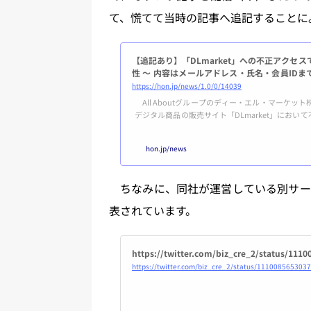
て、慌てて当時の記事へ追記することに
【追記あり】「DLmarket」への不正アクセ
性 ～ 内容はメールアドレス・氏名・会員ID
含まれていた）
https://hon.jp/news/1.0/0/14039
All Aboutグループのディー・エル・マーケット
デジタル商品の販売サイト「DLmarket」にお
した可能性があることを発表した。流出した可能性の
メールアドレス・氏名・会員ID。住所、電話番号
hon.jp/news
ていないとのこと。追記（重要） 2018年12月
報流出...
ちなみに、同社が運営している別サー
表されています。
https://twitter.com/biz_cre_2/status/111
https://twitter.com/biz_cre_2/status/111008565303