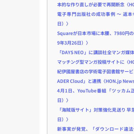
本的な作り直しが必要で再開断念〈HON.jp
電子専門出版社の成功事例 ～ 返本ゼロと
日）〉
Squareが日本市場に本腰、7980円の
9年3月26日）〉
「DAYS NEO」に講談社全マンガ媒
マッチング型マンガ投稿サイトに〈HON.jp
紀伊國屋書店の学術電子図書館サービス
ADER Cloud」と連携〈HON.jp New
4月1日、YouTube番組「ツッカ
日）〉
「海賊版サイト」対策強化見送り 早急
日）〉
新事実が発覚、「ダウンロード違法化