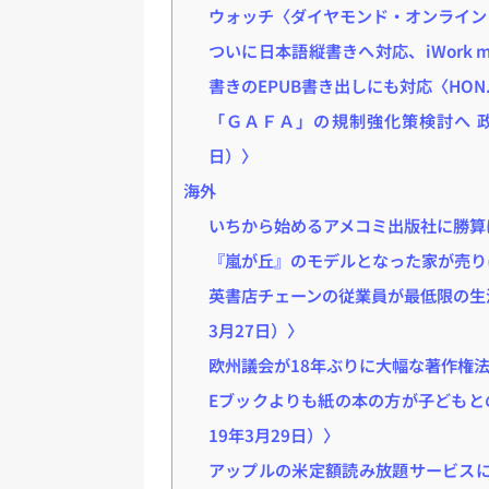
ウォッチ〈ダイヤモンド・オンライン（
ついに日本語縦書きへ対応、iWork m
書きのEPUB書き出しにも対応〈HON.jp
「ＧＡＦＡ」の規制強化策検討へ 政
日）〉
海外
いちから始めるアメコミ出版社に勝算はあるか
『嵐が丘』のモデルとなった家が売りに出され
英書店チェーンの従業員が最低限の生活賃金
3月27日）〉
欧州議会が18年ぶりに大幅な著作権法改定採
Eブックよりも紙の本の方が子どもとの絆が
19年3月29日）〉
アップルの米定額読み放題サービスに参