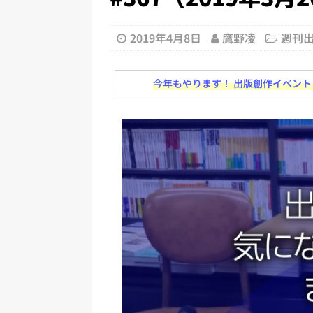
日刊出版ニュースまとめ
[ 2026年8月1日 ]
文科省、プログ
2019年4月8日
鷹野凌
週刊
日刊出版ニュースまとめ
[ 2026年7月31日 ]
HON.jp 
今年もやります！ 出版創作イベント「N
日刊出版ニュースまとめ 2026.07
[ 2026年7月30日 ]
チャットボ
[ 2026年7月30日 ]
ChatGPT
刊出版ニュースまとめ
[ 2026年8月7日 ]
週刊少年ジャン
日刊出版ニュースまとめ
[ 2026年8月6日 ]
ラップも読書な