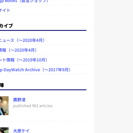
.jp Books（直営ショップ）
サイト
カイブ
ニュース（～2020年4月）
情報（～2020年4月）
ント情報（～2019年10月）
jp DayWatch Archive（～2017年9月）
陣
鷹野凌
published 962 articles
大原ケイ