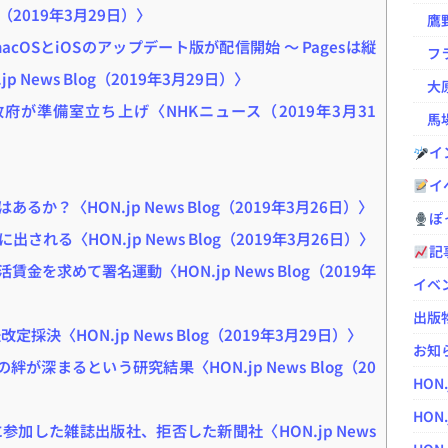
2019年3月29日）〉
鷹野凌の
acOSとiOSのアップデート版が配信開始 ～ Pagesは縦
フラ
 News Blog（2019年3月29日）〉
大原
府が準備室立ち上げ〈NHKニュース（2019年3月31
馬場
イ
イ
？〈HON.jp News Blog（2019年3月26日）〉
ぽっ
る〈HON.jp News Blog（2019年3月26日）〉
記
を求めて署名運動〈HON.jp News Blog（2019年
イベ
出版
決〈HON.jp News Blog（2019年3月29日）〉
お知
深まるという研究結果〈HON.jp News Blog（20
HON
HON.
加した雑誌出版社、拒否した新聞社〈HON.jp News