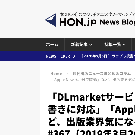
ホーム
新着記事
特集一覧
[ 2026年8月5日 ]
「マンガワン
NEWS TICKER
ースまとめ 2026.08.05
日刊
Home
週刊出版ニュースまとめ＆コラム
[ 2026年8月4日 ]
小学館「マン
「Apple News+北米で開始」など、出版業界気に
め 2026.08.04
日刊出版ニュ
「DLmarketサー
[ 2026年8月3日 ]
「講談社、著
書きに対応」「Appl
務化」など、週刊出版ニュースまとめ
ど、出版業界気にな
とめ＆コラム
[ 2026年8月2日 ]
EUが生成AI
#367（2019年3月