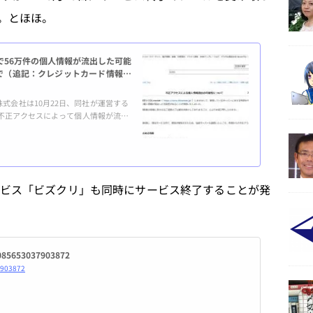
。とほほ。
スで56万件の個人情報が流出した可能
まで（追記：クレジットカード情報も
株式会社は10月22日、同社が運営する
いて不正アクセスによって個人情報が流出
ある件数は56万1625件で、内容は
、クレジットカード情報などは含まれ
25日発表の「不正アクセスによる個人情
ビス「ビズクリ」も同時にサービス終了することが発
0085653037903872
7903872