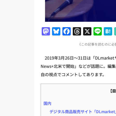
M
Bl
F
T
X
Li
a
u
a
h
n
《この記事を読むのに必要
st
e
c
re
e
o
s
e
a
2019年3月26日～31日は「DLmark
d
k
b
d
News+北米で開始」などが話題に。編
o
y
o
s
自の視点でコメントしてあります。
n
o
k
【目
国内
デジタル商品販売サイト「DLmarke