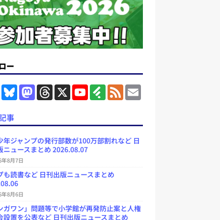
ロー
F
B
M
T
X
Y
F
F
E
a
l
a
h
o
e
e
m
c
u
s
r
u
e
e
a
e
e
t
e
T
d
d
i
記事
b
s
o
a
u
l
l
o
k
d
d
b
y
o
y
o
s
e
少年ジャンプの発行部数が100万部割れなど 日
k
n
C
ニュースまとめ 2026.08.07
h
a
26年8月7日
n
プも読書など 日刊出版ニュースまとめ
n
e
.08.06
l
26年8月6日
ンガワン」問題等で小学館が再発防止案と人権
会設置を公表など 日刊出版ニュースまとめ