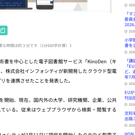
20
「マ
委員
2026
H
20
at
小学
書を公
な時間は約 3 分です（1分600字計算）》
e
20
n
書を中心とした電子図書館サービス「KinoDen（キ
「講
a
「E
Library」に、株式会社インフォシティが新開発したクラウド型電
ど、
年7月
」アプリを連携させたことを発表した。
20
EU
刊出版
ービスを開始、現在、国内外の大学、研究機関、企業、公共
20
れている。従来はウェブブラウザから検索・閲覧する
文科
出版ニ
20
HON
インフォシティが3月11日に提供を開始したクラウド型電子