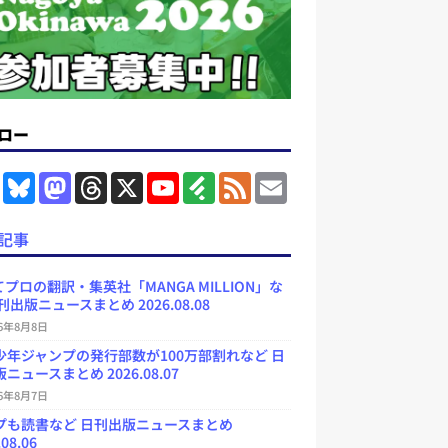
ロー
F
B
M
T
X
Y
F
F
E
a
l
a
h
o
e
e
m
c
u
s
r
u
e
e
a
e
e
t
e
T
d
d
i
記事
b
s
o
a
u
l
l
o
k
d
d
b
y
o
y
o
s
e
プロの翻訳・集英社「MANGA MILLION」な
k
n
C
刊出版ニュースまとめ 2026.08.08
h
a
26年8月8日
n
少年ジャンプの発行部数が100万部割れなど 日
n
e
ニュースまとめ 2026.08.07
l
26年8月7日
プも読書など 日刊出版ニュースまとめ
.08.06