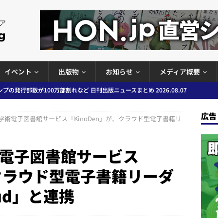
イベント
出版物
お知らせ
メディア概要
ど 日刊出版ニュースまとめ 2026.08.06
日刊出版ニュースまとめ
」問題等で小学館が再発防止案と人権委員会設置を公表など 日刊出版ニュ
広告
学術電子図書館サービス「KinoDen」が、クラウド型電子書籍リ
出版ニュースまとめ
ガワン」問題の第三者委員会調査報告書を公開など 日刊出版ニュースまと
電子図書館サービス
ースまとめ
、クラウド型電子書籍リーダ
者向けポータルサイト提供開始」「EUが生成AIコンテンツの識別表示を義
oud」と連携
＆コラム #726（2026年7月26日～8月1日）
週刊出版ニュースま