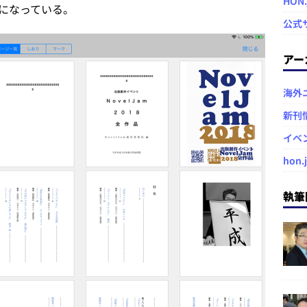
HON
になっている。
公式
アー
海外
新刊
イベ
hon.
執筆