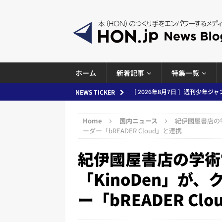
ホーム
新着記事
特集一覧
[ 2026年8月6日 ]
ラップも読書な
NEWS TICKER
[ 2026年8月5日 ]
「マンガワン
Home
国内ニュース
紀伊國屋書店の
ースまとめ 2026.08.05
日刊
ーダー「bREADER Cloud」と連携
[ 2026年8月4日 ]
小学館「マン
紀伊國屋書店の学術
め 2026.08.04
日刊出版ニュ
「KinoDen」が
[ 2026年8月3日 ]
「講談社、著
ー「bREADER Cl
務化」など、週刊出版ニュースまとめ
とめ＆コラム