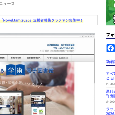
コンテンツの識別表示を義務化など 日刊出版ニュースまとめ 2026.08.02
ニュース
ovelJam 2026」支援者募集クラファン実施中！
ラミング教育にAI活用方針など 日刊出版ニュースまとめ 2026.08.01
フォ
News Blogに拡張検索生成（RAG）で回答を返すチャットボットを設置など
.31
日刊出版ニュースまとめ
ット（ベータ版）を公開しました
お知らせ
新着
訳・集英社「MANGA MILLION」など 日刊出版ニュースまとめ
スまとめ
すべて
ど 日
プの発行部数が100万部割れなど 日刊出版ニュースまとめ 2026.08.07
20
週刊
刊出版
20
ラッ
2026