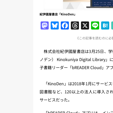
紀伊國屋書店「KinoDen」
M
Bl
F
T
X
Li
a
u
a
h
n
《この記事を読むのに必要
st
e
c
re
e
o
s
e
a
株式会社紀伊國屋書店は3月25日、学術
d
k
b
d
ノデン） Kinokuniya Digital 
o
y
o
s
子書籍リーダー「bREADER Cloud
n
o
k
「KinoDen」は2018年1月にサ
図書館など、120以上の法人に導入さ
サービスだった。
「bREADER Cloud」アプリは、