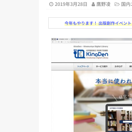
[ 2026年8月2日 ]
EUが生成AI
2019年3月28日
鷹野凌
国内
日刊出版ニュースまとめ
今年もやります！ 出版創作イベント「N
[ 2026年8月1日 ]
文科省、プログ
日刊出版ニュースまとめ
[ 2026年7月31日 ]
HON.jp 
日刊出版ニュースまとめ 2026.07
[ 2026年7月30日 ]
チャットボ
[ 2026年8月8日 ]
すべてプロの翻
2026.08.08
日刊出版ニュー
[ 2026年8月7日 ]
週刊少年ジャン
日刊出版ニュースまとめ