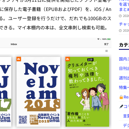
を返
した電子書籍（EPUBおよびPDF）を、iOS / An
まとめ 
20
きる。ユーザー登録を行うだけで、だれでも100GBのス
チャ
用できる。マイ本棚内の本は、全文串刺し検索も可能。
20
カテ
国内
日刊
週刊
特集
Re
コ
言葉
デジ