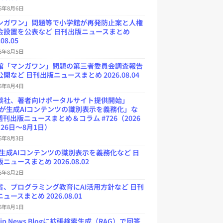
26年8月6日
ンガワン」問題等で小学館が再発防止案と人権
会設置を公表など 日刊出版ニュースまとめ
.08.05
26年8月5日
館「マンガワン」問題の第三者委員会調査報告
開など 日刊出版ニュースまとめ 2026.08.04
26年8月4日
談社、著者向けポータルサイト提供開始」
Uが生成AIコンテンツの識別表示を義務化」な
週刊出版ニュースまとめ＆コラム #726（2026
26日～8月1日）
26年8月3日
が生成AIコンテンツの識別表示を義務化など 日
ニュースまとめ 2026.08.02
26年8月2日
省、プログラミング教育にAI活用方針など 日刊
ュースまとめ 2026.08.01
26年8月1日
.jp News Blogに拡張検索生成（RAG）で回答