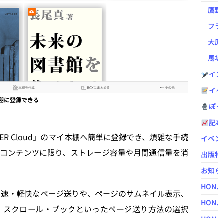
鷹野凌の
フラ
大原
馬場
イ
イ
本棚に登録できる
ぽっ
記
DER Cloud」のマイ本棚へ簡単に登録でき、煩雑な手続
イベ
コンテンツに限り、ストレージ容量や月間通信量を消
出版
お知
HON
は、高速・軽快なページ送りや、ページのサムネイル表示、
HON.
・スクロール・ブックといったページ送り方法の選択