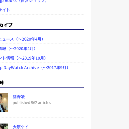
.jp Books（直営ショップ）
サイト
カイブ
ニュース（～2020年4月）
情報（～2020年4月）
ント情報（～2019年10月）
jp DayWatch Archive（～2017年9月）
陣
鷹野凌
published 962 articles
大原ケイ