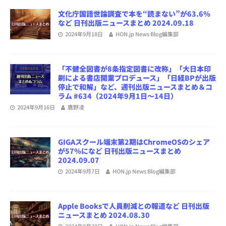
文化庁国語世論調査で本を“読まない”が63.6％
など 日刊出版ニュースまとめ 2024.09.18
2024年9月18日
HON.jp News Blog編集部
「不健全図書が8条指定図書に改称」「大日本印
刷による書店開業プロデュース」「日経BPが出版
停止で和解」など、週刊出版ニュースまとめ＆コ
ラム #634（2024年9月1日～14日）
2024年9月16日
鷹野凌
GIGAスクール端末第2期はChromeOSのシェア
が57％になど 日刊出版ニュースまとめ
2024.09.07
2024年9月7日
HON.jp News Blog編集部
Apple Booksで人員削減との報道など 日刊出版
ニュースまとめ 2024.08.30
2024年8月30日
HON.jp News Blog編集部