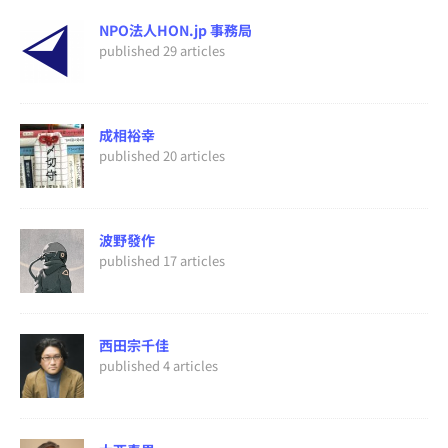
NPO法人HON.jp 事務局
published 29 articles
成相裕幸
published 20 articles
波野發作
published 17 articles
西田宗千佳
published 4 articles