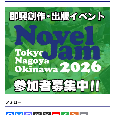
フォロー
F
B
M
T
X
Y
F
F
E