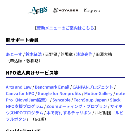
【
賛助メニューのご案内はこちら
】
超サポート会員
あとーす
/
鈴木征浩
/ 天野優 / 的場章 /
淡波亮作
/ 田澤大祐
（申込順・敬称略）
NPO法人向けサービス等
Arts and Law
/
Benchmark Email
/
CANPANプロジェクト
/
Canva for NPO
/
Google for Nonprofits
/
MotionGallery
/
note
Pro（NovelJam協賛）
/
Syncable
/
TechSoup Japan
/
Slack
NPO支援プログラム
/
Zoomミーティング・プロプラン
/
サイボ
ウズNPOプログラム
/
本で寄付するチャリボン
/ ルビ財団「
ルビ
フルボタン
」（a-z順）
Cookieについて