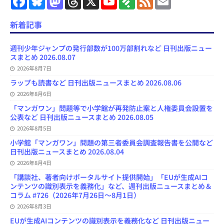
a
l
a
h
o
e
e
m
c
u
s
r
u
e
e
a
e
e
t
e
T
d
d
i
新着記事
b
s
o
a
u
l
l
o
k
d
d
b
y
o
y
o
s
e
週刊少年ジャンプの発行部数が100万部割れなど 日刊出版ニュー
k
n
C
スまとめ 2026.08.07
h
2026年8月7日
a
n
ラップも読書など 日刊出版ニュースまとめ 2026.08.06
n
e
2026年8月6日
l
「マンガワン」問題等で小学館が再発防止案と人権委員会設置を
公表など 日刊出版ニュースまとめ 2026.08.05
2026年8月5日
小学館「マンガワン」問題の第三者委員会調査報告書を公開など
日刊出版ニュースまとめ 2026.08.04
2026年8月4日
「講談社、著者向けポータルサイト提供開始」「EUが生成AIコ
ンテンツの識別表示を義務化」など、週刊出版ニュースまとめ＆
コラム #726（2026年7月26日～8月1日）
2026年8月3日
EUが生成AIコンテンツの識別表示を義務化など 日刊出版ニュー