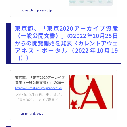
の電子書籍ストア「Kindleスト
ア」だ。2010年前後「いつになっ
pc.watch.impress.co.jp
たら日本に上陸するんだ」などと
ユーザーをやきもきさせたのも今
は昔。現在Amazonが公開してい
東京都、「東京2020アーカイブ資産
る特設ストアでは、これまでの10
年の歩みを振り返りつつ、同スト
（一般公開文書）」の2022年10月25日
アとともに歩んできたE Ink電子
からの閲覧開始を発表〈カレントアウェ
ペーパー端末「Kindle」や、メ
ディアタブレット「Fire」の進化
アネス・ポータル（2022年10月19
を確認できる。
日）〉
東京都、「東京2020アーカイブ
資産（一般公開文書）」の2022
年10月25日からの閲覧開始を発
https://current.ndl.go.jp/node/47021
表
2022年10月14日、東京都が、
「東京2020アーカイブ資産（一般
公開文書）」の閲覧開始を発表し
ました。東京都立中央図書館にお
current.ndl.go.jp
いて10月25日から開始されます。
東京オリンピック・パラリンピッ
ク競技大会組織委員会の文書のう