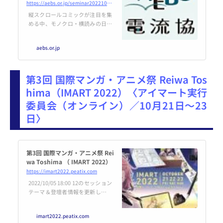
ツの価値と将来」
https://aebs.or.jp/seminar20221021.html
縦スクロールコミックが注目を集
める中、モノクロ・横読みの日本
のコミックの海外市場も拡大して
いる。海外での日本のコミック配
aebs.or.jp
信やマーケティングにおける取り
組みを通して、海外市場における
日本のコミックコンテンツの価値
第3回 国際マンガ・アニメ祭 Reiwa Tos
と将来の展望を考える。
hima（IMART 2022）〈アイマート実行
委員会（オンライン）／10月21日～23
日〉
第3回 国際マンガ・アニメ祭 Rei
wa Toshima （ IMART 2022）
https://imart2022.peatix.com
2022/10/05 18:00 12のセッション
テーマ＆登壇者情報を更新しまし
た2022/10/14 18:00 全セッション
の登壇者情報をFIXいたしました
imart2022.peatix.com
＊：10/21-23... powered by Peati