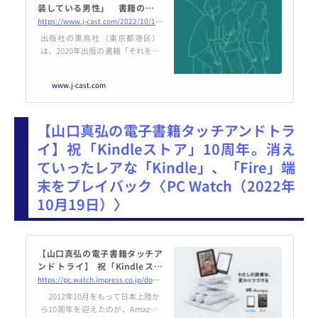
装している男性」 書籍の「配
慮に欠ける誤った表現」で出版
https://www.j-cast.com/2022/10/18448313.html
社謝罪、絶版に
出版社の黒鳥社（東京都港区）
は、2020年出版の書籍「それを感
じているのは私だけじゃない：こ
んにちは未来ジェンダー編」の中
www.j-cast.com
で、出生時に割り当てられた性別
が男性で性自認が女性のトランス
ジェンダー女性を「女装している
【山口真弘の電子書籍タッチアンドトラ
男性」とするなどの不適切表現が
あったとして、22年10月18日に謝
イ】祝「Kindleストア」10周年。消え
罪した。コストの都合などから書
ていったレアな「Kindle」、「Fire」端
籍の再刊行はせず、絶版となる。
書店での新規販売も終了する。
末をプレイバック〈PC Watch（2022年
「著しく配慮に欠ける表現」「問
10月19日）〉
題の
【山口真弘の電子書籍タッチア
ンドトライ】 祝「Kindleスト
ア」10周年。消えていったレア
https://pc.watch.impress.co.jp/docs/column/ebook/1447949.html
な「Kindle」、「Fire」端末を
2012年10月をもって日本上陸か
プレイバック
ら10周年を迎えたのが、Amazon