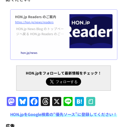
HON.jp Readers のご案内
https://hon.jp/news/readers
HON.jp News Blog のトップペー
ジへ戻る HON.jp Readers のご案
内HON.jp Readers は、HON.jp Ne
ws Blog をもっと楽しく便利に活
用するためのユーザー制度です。
hon.jp/news
誰でも無料で登録できます。利用
規約はこちら。登録する あなた
はユーザー登録済み＆ログイン済
みです。マイページはこちら。 H
HON.jpをフォローして最新情報をチェック！
ON.jp News Blogとは？概要HON.
jp News Blogは、紙だけでなくデ
ジタル出版も含めた、広い意味で
の本（HON）のつくり手をエン
パ...
M
Bl
F
T
X
Li
H
a
u
a
h
n
at
HON.jpをGoogle検索の“優先ソース”に登録してください！
st
e
c
re
e
e
広告