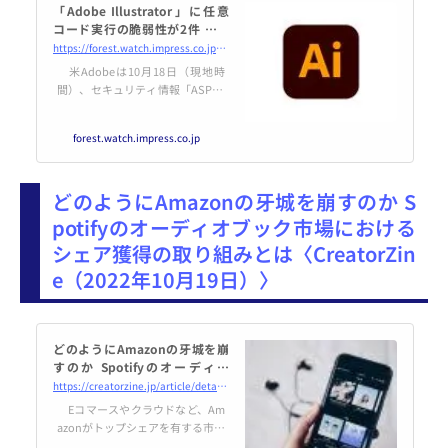
「Adobe Illustrator」に任意
コード実行の脆弱性が2件 ～深
刻度は「Critical」／対策版への
https://forest.watch.impress.co.jp/docs/news/1448642.html
アップデートを
米Adobeは10月18日（現地時
間）、セキュリティ情報「ASPB2
2-56」を公開した。「Adobe Illus
trator」に複数の脆弱性があると
forest.watch.impress.co.jp
して、セキュリティアップデート
が提供されている。
どのようにAmazonの牙城を崩すのか S
potifyのオーディオブック市場における
シェア獲得の取り組みとは〈CreatorZin
e（2022年10月19日）〉
どのようにAmazonの牙城を崩
すのか Spotifyのオーディオ
ブック市場におけるシェア獲得
https://creatorzine.jp/article/detail/3520
の取り組みとは
Eコマースやクラウドなど、Am
azonがトップシェアを有する市場
はいくつか存在します。たとえば