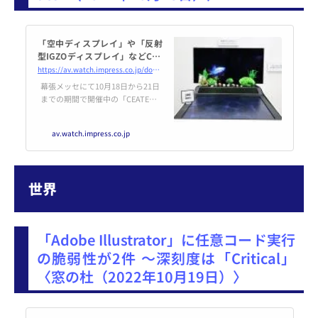
「空中ディスプレイ」や「反射
型IGZOディスプレイ」などCEA
TEC展示
https://av.watch.impress.co.jp/docs/news/1448306.html
幕張メッセにて10月18日から21日
までの期間で開催中の「CEATEC 2
022」。ここでは空中に映像が浮
き出して見える「空中ディスプレ
av.watch.impress.co.jp
イ」を展示している京セラや、外
光の反射を利用する「反射型IGZ
Oディスプレイ」などを展示して
いるシャープのブースを紹介す
世界
る。
「Adobe Illustrator」に任意コード実行
の脆弱性が2件 ～深刻度は「Critical」
〈窓の杜（2022年10月19日）〉