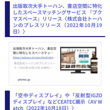
オーディオブック白書2022【読書
出版取次大手トーハン、書店空間に特化
週間特別号】＞
したスペースマッチングサービス 『ブク
マスペース』リリース〈株式会社トーハ
ンのプレスリリース（2022年10月19
日）〉
出版取次大手トーハン、書店空
間に特化したスペースマッチン
グサービス 『ブクマスペース』
https://prtimes.jp/main/html/rd/p/000000008.000026460.html
リリース
株式会社トーハンのプレスリリー
ス（2022年10月19日 16時42分）
出版取次大手トーハン、書店空間
に特化したスペースマッチング
prtimes.jp
サービス 『ブクマスペース』リ
リース
「空中ディスプレイ」や「反射型IGZO
ディスプレイ」などCEATEC展示〈AV W
atch（2022年10月18日）〉