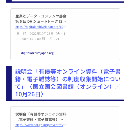
産業とデータ・コンテンツ部会
第 6 回 DA ショートトーク (202
2/10/25)
https://digitalarchivejapan.org/10220/
日 時：2022年10月25日（火）1
3：00～15：00 形 式：ZOOM
ウェビナーによるオンライン
（アーカイブ配信も行います) プ
digitalarchivejapan.org
ログラム (予定) 司会：柴野京子氏
（上智大学教授、デジタルアーカ
イブ学会産業とデータ … 続きを
説明会「有償等オンライン資料（電子書
読む 産業とデータ・コンテンツ部
会第 6 回 DA
籍・電子雑誌等）の制度収集開始につい
て」〈国立国会図書館（オンライン）／
10月26日〉
説明会「有償等オンライン資料
（電子書籍・電子雑誌等）の制
度収集開始について」｜国立国
https://www.ndl.go.jp/jp/event/events/online_20221026.html
会図書館―National Diet Libra