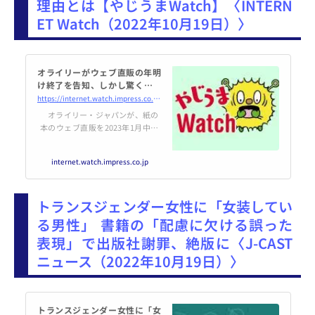
理由とは【やじうまWatch】〈INTERN
ET Watch（2022年10月19日）〉
オライリーがウェブ直販の年明
け終了を告知、しかし驚くほど
ユーザーが冷静な理由とは【や
https://internet.watch.impress.co.jp/docs/yajiuma/1448660.html
じうまWatch】
オライリー・ジャパンが、紙の
本のウェブ直販を2023年1月中旬
で終了することを告知した。“オ
ライリー本”で知られる同社だけ
internet.watch.impress.co.jp
に、ちょっとしたニュース……か
と思いきや、ユーザー側はまるで
他人事といっていいほど平然とし
トランスジェンダー女性に「女装してい
ているようだ。
る男性」 書籍の「配慮に欠ける誤った
表現」で出版社謝罪、絶版に〈J-CAST
ニュース（2022年10月19日）〉
トランスジェンダー女性に「女