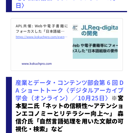
日〉
APL共催: Webや電子書籍に
フォーカスした「日本語組版の
要件」の次世代版 JLReq-d 202
https://www.kokuchpro.com/event/20221024/
2年10月24日（オンライン・Zo
om） - こくちーずプロ
www.kokuchpro.com
産業とデータ・コンテンツ部会第 6 回 D
A ショートトーク〈デジタルアーカイブ
学会（オンライン）／10月25日〉
※宮
本聖二氏「ネットの信頼性〜アテンショ
ンエコノミーとリテラシー向上〜」 森
信介氏「自然言語処理を用いた文献の可
視化・検索」など