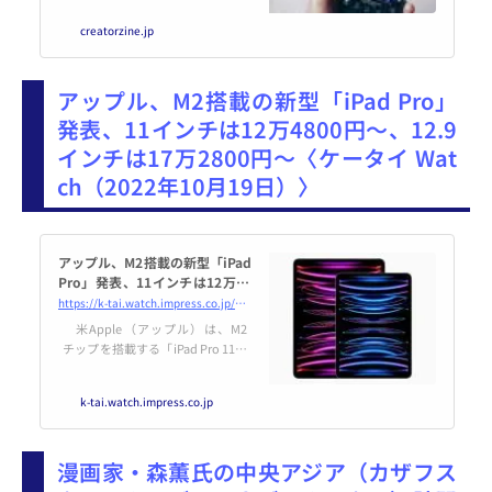
アメリカのEコマース市場は、Am
creatorzine.jp
azonのシェアが38％ともっとも
高く、2位に続くウォルマートの
6.3％と比べると大きな開きがあ
アップル、M2搭載の新型「iPad Pro」
ります。またオーディックブック
市場もAmazonの占有率がトップ
発表、11インチは12万4800円～、12.9
で、40％以上だと言われていま
インチは17万2800円～〈ケータイ Wat
す。そんなAmazonの牙城とも言
えるオーディックブック市場に、
ch（2022年10月19日）〉
Spotifyが挑戦する模様。Spotify
はアメリカで30万タ...
アップル、M2搭載の新型「iPad
Pro」発表、11インチは12万48
00円～、12.9インチは17万280
https://k-tai.watch.impress.co.jp/docs/news/1448617.html
0円～
米Apple（アップル）は、M2
チップを搭載する「iPad Pro 11イ
ンチ（第4世代）」と、「iPad Pr
o 12.9インチ（第6世代）」を発表
k-tai.watch.impress.co.jp
した。予約注文を受け付けしてお
り、10月26日から販売する。
漫画家・森薫氏の中央アジア（カザフス