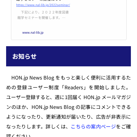
案内） | 日本図書館研究会
https://www.nal-lib.jp/2022seminar/
下記により，２０２２年度図書
館学セミナーを開催します。多く
の方が参加されることを期待しま
す。
www.nal-lib.jp
記テー
マ：図書館における電子媒体資料
の活用について－現状と今後の展
望－日 時：２０２２年１１月１
お知らせ
９日（土） １０：００～１７：
００会 場：Zoom（ウェビ
ナー）によるオンライン開催（前
日までに招待メールをお送りしま
HONꓸjp News Blog をもっと楽しく便利に活用するた
す）参加費：会 員 １,５００
円 非会員...
めの登録ユーザー制度「Readers」を開始しました。
ユーザー登録すると、週に1回届く HONꓸjp メールマガジ
ンのほか、HONꓸjp News Blog の記事にコメントできる
ようになったり、更新通知が届いたり、広告が非表示に
なったりします。詳しくは、
こちらの案内ページ
をご確
認ください。