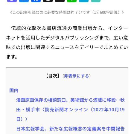
a
u
a
h
n
at
《この記事を読むのに必要な時間は約 7 分です（1分600字計算）》
st
e
c
re
e
e
o
s
e
a
n
伝統的な取次＆書店流通の商業出版から、インター
d
k
b
d
a
ネットを活用したデジタルパブリッシングまで、広い意
o
y
o
s
味での出版に関連するニュースをデイリーでまとめてい
n
o
ます。
k
【目次】
[
非表示にする
]
国内
漫画原画保存の相談窓口、美術館から漆蔵に移設…秋
田・横手市〈読売新聞オンライン（2022年10月19
日）〉
日本広報学会、新たな広報概念の定義案を中間報告