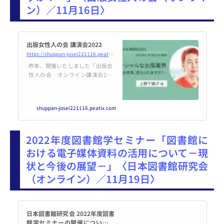
ン）／11月16日〉
出版女性人の会 講演会2022
https://shuppan-josei221116.peatix.com
昨年、開催いたしました「出版女
性人の会 オンライン講演会202
1」は、多くの皆さまにご参加い
ただくことができました。皆さま
のご協力とお力添えに、幹事一
shuppan-josei221116.peatix.com
同、深謝いたしております。開
催... powered by Peatix : More tha
n a ticket.
2022年度図書館学セミナー「図書館に
おける電子媒体資料の活用について－現
状と今後の展望－」〈日本図書館研究会
（オンライン）／11月19日〉
日本図書館研究会 2022年度図書
館学セミナーの開催についてご