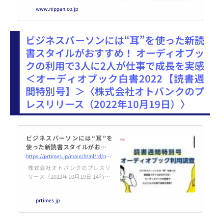
販）は、1949（昭和24）年の創業
www.nippan.co.jp
以来、書籍・雑誌の流通を担う出
版販売会社（出版取次）として、
文化の普及発展に貢献すべく、不
ビジネスパーソンには“耳”を使った新読
断の努力を続けてまいりました。
現在では国内最大規模の出版販売
書スタイルがおすすめ！ オーディオブッ
会社としての地位を確固たるもの
クの利用で3人に2人が仕事で成長を実感
としております。
＜オーディオブック白書2022【読書週
間特別号】＞〈株式会社オトバンクのプ
レスリリース（2022年10月19日）〉
ビジネスパーソンには“耳”を
使った新読書スタイルがおすす
め！ オーディオブックの利用で
https://prtimes.jp/main/html/rd/p/000000261.000034798.html
3人に2人が仕事で成長を実感 ＜
株式会社オトバンクのプレスリ
オーディオブック白書2022【読
リース（2022年10月19日 14時00
書週間特別号】＞
分）ビジネスパーソンには“耳”を
使った新読書スタイルがおすす
prtimes.jp
め！ オーディオブックの利用で3
人に2人が仕事で成長を実感 ＜