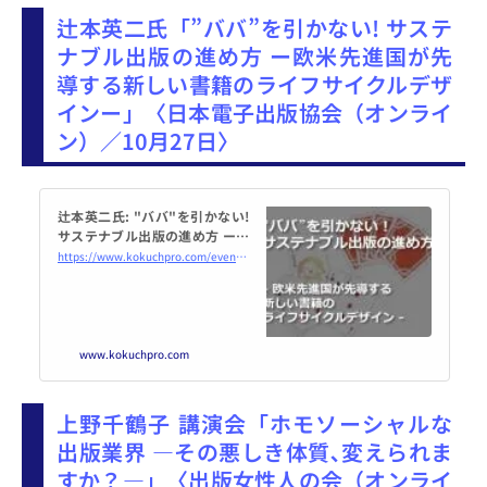
展... powered by Peatix : More tha
辻本英二氏「”ババ”を引かない! サステ
n a ticket.
ナブル出版の進め方 ー欧米先進国が先
導する新しい書籍のライフサイクルデザ
インー」〈日本電子出版協会（オンライ
ン）／10月27日〉
辻本英二氏: "ババ"を引かない!
サステナブル出版の進め方 ー欧
米先進国が先導する新しい書籍
https://www.kokuchpro.com/event/jepa20221027/
のライフサイクルデザインー 20
22年10月27日（オンライン・Z
oom） - こくち...
www.kokuchpro.com
上野千鶴子 講演会「ホモソーシャルな
出版業界 ―その悪しき体質､変えられま
すか？―」〈出版女性人の会（オンライ