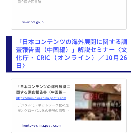
国立国会図書館
ry
www.ndl.go.jp
「日本コンテンツの海外展開に関する調
査報告書（中国編）」解説セミナー〈文
化庁・CRIC（オンライン）／10月26
日〉
「日本コンテンツの海外展開に
関する調査報告書（中国編）」
解説セミナー
https://houkoku-china.peatix.com
デジタル化・ネットワーク化の進
展とグローバル化の発展の影響に
より、著作物が国境を越えて流通
する中、我が国のコンテンツは、
houkoku-china.peatix.com
世界各国で高い人気を博していま
す。その一方、海外ビジネスの