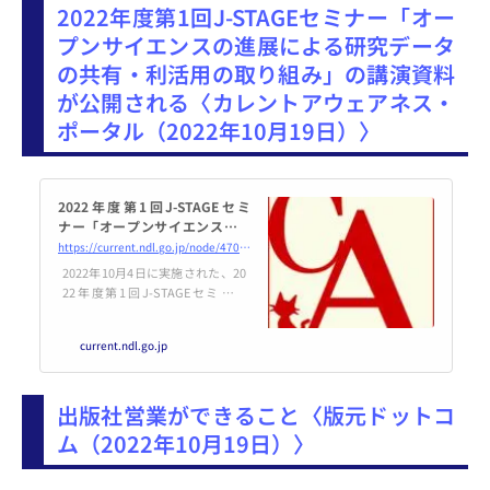
2022年度第1回J-STAGEセミナー「オー
ち、「東京2020
プンサイエンスの進展による研究データ
の共有・利活用の取り組み」の講演資料
が公開される〈カレントアウェアネス・
ポータル（2022年10月19日）〉
2022年度第1回J-STAGEセミ
ナー「オープンサイエンスの進
展による研究データの共有・利
https://current.ndl.go.jp/node/47022
活用の取り組み」の講演資料が
2022年10月4日に実施された、20
公開される
22年度第1回J-STAGEセミナー
「オープンサイエンスの進展によ
る研究データの共有・利活用の取
current.ndl.go.jp
り組み：研究データ公開の現状と
可能性－figshare、バイオイン
フォマティクス、人文学での取り
出版社営業ができること〈版元ドットコ
組み－」の
ム（2022年10月19日）〉