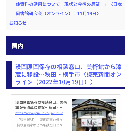
体資料の活用について－現状と今後の展望－」〈日本
図書館研究会（オンライン）／11月19日〉
お知らせ
国内
漫画原画保存の相談窓口、美術館から漆
蔵に移設…秋田・横手市〈読売新聞オン
ライン（2022年10月19日）〉
漫画原画保存の相談窓口、美術
館から漆蔵に移設…秋田・横手
市
https://www.yomiuri.co.jp/culture/subcul/20221014-OYT1T50202/
【読売新聞】 漫画原画の保存に
悩む漫画家などの相談窓口となる
「マンガ原画アーカイブセン