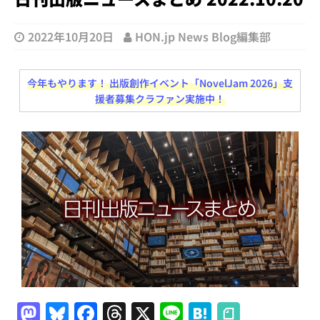
2022年10月20日
HON.jp News Blog編集部
今年もやります！ 出版創作イベント「NovelJam 2026」支
援者募集クラファン実施中！
M
Bl
F
T
X
Li
H