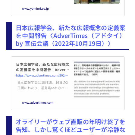
ター」が、秋田県横手市増田町の
www.yomiuri.co.jp
国登録有形文化財「佐藤養助商店
漆蔵資料館」に移設された。運営
する横手市増田まんが美術財団に
日本広報学会、新たな広報概念の定義案
よると、相談窓口は国内唯一
を中間報告〈AdverTimes（アドタイ）
by 宣伝会議（2022年10月19日）〉
日本広報学会、新たな広報概念
の定義案を中間報告 | AdverTi
mes.（アドタイ） by 宣伝会議
https://www.advertimes.com/20221019/article398804/
日本広報学会は10月15、16日の2
日間にわたり、福島県いわき市に
て第28回研究発表全国大会を開
催。
www.advertimes.com
オライリーがウェブ直販の年明け終了を
告知、しかし驚くほどユーザーが冷静な