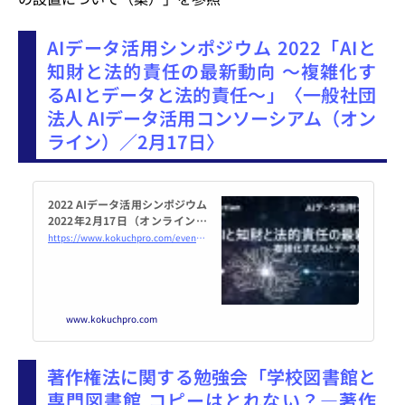
AIデータ活用シンポジウム 2022「AIと
知財と法的責任の最新動向 ～複雑化す
るAIとデータと法的責任～」〈一般社団
法人 AIデータ活用コンソーシアム（オン
ライン）／2月17日〉
2022 AIデータ活用シンポジウム
2022年2月17日（オンライン・
Microsoft Teams） - こくちー
https://www.kokuchpro.com/event/60e595238541bcc16d4bfef2102caaaa/
ずプロ
www.kokuchpro.com
著作権法に関する勉強会「学校図書館と
専門図書館 コピーはとれない？―著作