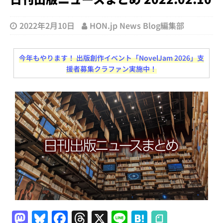
2022年2月10日
HON.jp News Blog編集部
今年もやります！ 出版創作イベント「NovelJam 2026」支
援者募集クラファン実施中！
M
Bl
F
T
X
Li
H