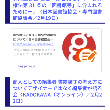
権法第 31 条の「図書館等」に含まれる
ためにー」〈日本図書館協会・専門図書
館協議会／2月19日〉
著作権法に関する勉強会の開催
について／日本図書館協会・専
門図書館協議会 - ＳＥＮＴＯＫ
https://blog.goo.ne.jp/sentokyo/e/0b55196e009a17bff5a7d252c95b6f38
ＹＯ ブログ
学校図書館と専門図書館コピーは
とれない？―著作権法第31条の
「図書館等」に含まれるためにー
日時：2月19日（土）9：30～1
blog.goo.ne.jp
2：00形式：オンライン参加費：
無料内容：報告１学校図書館問題
研究会林貴子（事務局長）報告２
商人としての編集者 書籍装丁の考え方に
専門図書館の報告講演弁護士文化
審議会著作権分科会基本政策小委
ついてデザイナーではなく編集者が語る
員会委員福井健策氏申し込み先ht
会〈KADOKAWA（オンライン）／2月2
tps://onl.la/pMADVNZ申し込み〆
切：2月11日（金）著作権法に関
2日〉
する勉強会の開催について／日本
図書館協会・専...