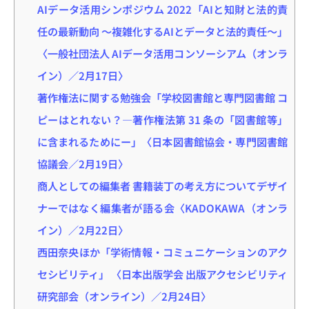
AIデータ活用シンポジウム 2022「AIと知財と法的責
任の最新動向 ～複雑化するAIとデータと法的責任～」
〈一般社団法人 AIデータ活用コンソーシアム（オンラ
イン）／2月17日〉
著作権法に関する勉強会「学校図書館と専門図書館 コ
ピーはとれない？―著作権法第 31 条の「図書館等」
に含まれるためにー」〈日本図書館協会・専門図書館
協議会／2月19日〉
商人としての編集者 書籍装丁の考え方についてデザイ
ナーではなく編集者が語る会〈KADOKAWA（オンラ
イン）／2月22日〉
西田奈央ほか「学術情報・コミュニケーションのアク
セシビリティ」 〈日本出版学会 出版アクセシビリティ
研究部会（オンライン）／2月24日〉