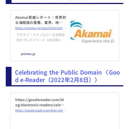
Akamai脅威レポート：世界的
な海賊版の需要、業界、地域の
傾向が判明
https://prtimes.jp/main/html/rd/p/000000134.000031697.html
アカマイ・テクノロジーズ合同会
社のプレスリリース（2022年2月9
日 11時00分）Akamai脅威レポー
ト：世界的な海賊版の需要、業
prtimes.jp
界、地域の傾向が判明
Celebrating the Public Domain〈Goo
d e-Reader（2022年2月8日）〉
https://goodereader.com/bl
og/electronic-readers/celebr
ating-the-public-domain
https://goodereader.com/blog/electronic-readers/celebrating-the-public-domain