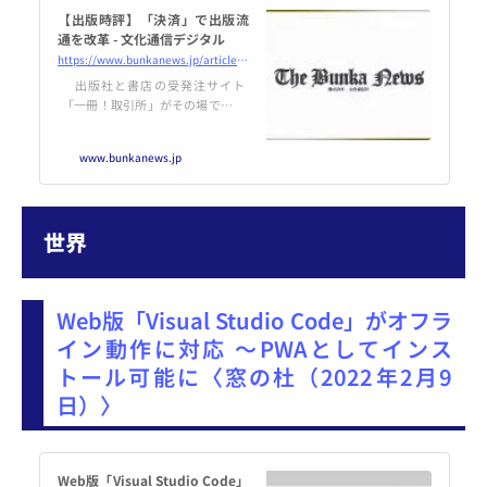
【出版時評】「決済」で出版流
通を改革 - 文化通信デジタル
https://www.bunkanews.jp/article/column/256178/
出版社と書店の受発注サイト
「一冊！取引所」がその場でクレ
ジットカード決済できる仕組みを
導入した。これによって、取次を
www.bunkanews.jp
通さなくても、出版社が代金を回
収できないという心配はなくな
る。 これまで出版社と書…続き
世界
Web版「Visual Studio Code」がオフラ
イン動作に対応 ～PWAとしてインス
トール可能に〈窓の杜（2022年2月9
日）〉
Web版「Visual Studio Code」