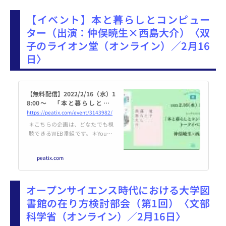
【イベント】本と暮らしとコンピュー
ター（出演：仲俣暁生×西島大介）〈双
子のライオン堂（オンライン）／2月16
日〉
【無料配信】2022/2/16（水）1
8:00～ 「本と暮らしとコン
ピューター」トークイベント
https://peatix.com/event/3143982/
（出演：仲俣暁生×西島大介）
＊こちらの企画は、どなたでも視
聴できるWEB番組です。＊YouTu
beの双子のライオン堂チャンネル
にて配信いたします。【無料配
peatix.com
信】2022/2/16（水）18:00～
「本と暮らし... powered by Peati
x : More than a ticket.
オープンサイエンス時代における大学図
書館の在り方検討部会（第1回）〈文部
科学省（オンライン）／2月16日〉