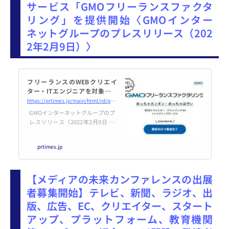
サービス「GMOフリーランスファクタ
リング」を提供開始〈GMOインター
ネットグループのプレスリリース（202
2年2月9日）〉
フリーランスのWEBクリエイ
ター・ITエンジニアを対象とし
た“めっちゃカンタン・めっちゃ
https://prtimes.jp/main/html/rd/p/000003476.000000136.html
はやい”ファクタリングサービス
GMOインターネットグループのプ
「GMOフリーランスファクタリ
レスリリース（2022年2月9日 13
ング」を提供開始
時00分）フリーランスのWEBクリ
エイター・ITエンジニアを対象と
prtimes.jp
した“めっちゃカンタン・めっ
ちゃはやい”ファクタリングサー
ビス「GMOフリーランスファクタ
【メディアの未来カンファレンスの出展
リング」を提供開始
者募集開始】テレビ、新聞、ラジオ、出
版、広告、EC、クリエイター、スタート
アップ、プラットフォーム、教育機関