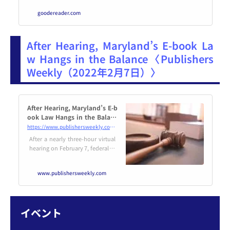
goodereader.com
After Hearing, Maryland’s E-book La
w Hangs in the Balance〈Publishers
Weekly（2022年2月7日）〉
After Hearing, Maryland’s E-b
ook Law Hangs in the Balanc
e
https://www.publishersweekly.com/pw/by-topic/industry-news/libraries/article/88484-after-hearing-maryland-s-e-book-law-hangs-in-the-balance.html
After a nearly three-hour virtual
hearing on February 7, federal ju
dge Deborah L. Boardman is now
set to rule on the Association of
www.publishersweekly.com
American Publishers’ December
16 bid to temporarily block Maryl
and from enforcing its recently e
nacted library e-book law.
イベント