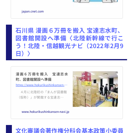
の“ネタバレサイト“を運営した法
人らを福岡地検に送致したと発表
japan.cnet.com
した。これに対し、甲本・佐藤法
律会計事務所で共同代表を務める
弁護士兼弁理士の甲本晃啓氏は、
石川県 漫画６万冊を搬入 宝達志水町、
本質的な問題は「ネタバレ」では
なく、ネタバレ自体は違法ではな
図書館開設へ準備〈北陸新幹線で行こ
いと指摘する。
う！北陸・信越観光ナビ（2022年2月9
日）〉
漫画６万冊を搬入 宝達志水
町、図書館開設へ準備
https://www.hokurikushinkansen-navi.jp/pc/news/article.php?id=NEWS0000029885
４月に北陸初の「まんが図書館
（仮称）」が開館する宝達志水町
広域勤労青少年ホーム（北川尻）
に８日、企…
www.hokurikushinkansen-navi.jp
文化審議会著作権分科会基本政策小委員