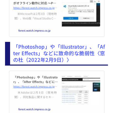
がオフライン動作に対応 ～PWA
としてインストール可能に／指
https://forest.watch.impress.co.jp/docs/news/1387277.html
定サイズ以下のリポジトリコン
米Microsoftは2月3日（現地時
テンツを自動DLして高度な検
間）、Web版「Visual Studio Cod
索・定義移動も利用で...
e」がPWA（プログレッシブ Web
アプリ）モデルを採用し、ホスト
forest.watch.impress.co.jp
OSへインストールできるように
なったと発表した。いくつかのオ
フライン機能も有効化できるよう
「Photoshop」や「Illustrator」、「Af
になったとのことで、インター
ネット接続のない状態でもファイ
ter Effects」などに致命的な脆弱性〈窓
ルをローカル編集できるように
の杜（2022年2月9日）〉
なった。
「Photoshop」や「Illustrato
r」、「After Effects」などに致
命的な脆弱性／Adobeが5製品
https://forest.watch.impress.co.jp/docs/news/1387142.html
が対象にセキュリティ情報を発
米Adobeは2月8日（現地時
表
間）、同社製品に関するセキュリ
ティ情報を発表した。今回は「Ph
otoshop」や「Illustrator」、「A
forest.watch.impress.co.jp
fter Effects」など5製品が対象と