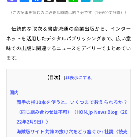
a
u
a
h
n
at
《この記事を読むのに必要な時間は約 7 分です（1分600字計算）》
st
e
c
re
e
e
o
s
e
a
n
伝統的な取次＆書店流通の商業出版から、インター
d
k
b
d
a
ネットを活用したデジタルパブリッシングまで、広い意
o
y
o
s
味での出版に関連するニュースをデイリーでまとめてい
n
o
ます。
k
【目次】
[
非表示にする
]
国内
両手の指10本を使うと、いくつまで数えられるか？
（同じ組み合わせは不可）〈HON.jp News Blog（20
22年2月9日）〉
海賊版サイト 対策の抜け穴をどう塞ぐか : 社説〈読売