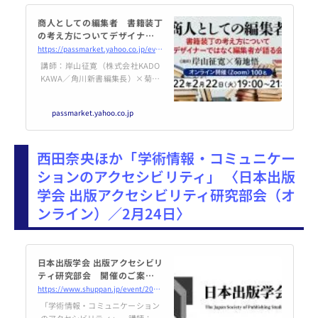
商人としての編集者 書籍装丁
の考え方についてデザイナーで
はなく編集者が語る会
https://passmarket.yahoo.co.jp/event/show/detail/01fdf6mz0h321.html
講師：岸山征寛（株式会社KADO
KAWA／角川新書編集長）×菊地
悟（同／新書ノンフィクション課
編集長）
passmarket.yahoo.co.jp
西田奈央ほか「学術情報・コミュニケー
ションのアクセシビリティ」 〈日本出版
学会 出版アクセシビリティ研究部会（オ
ンライン）／2月24日〉
日本出版学会 出版アクセシビリ
ティ研究部会 開催のご案内
（2022年2月24日開催） | 日本
https://www.shuppan.jp/event/2022/01/31/1931/
出版学会
「学術情報・コミュニケーション
のアクセシビリティ」 講師：西