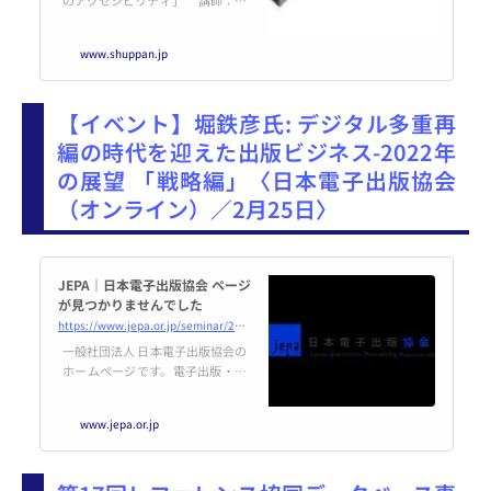
田奈央（専修大学）ほか 日
時： 2022年2月24日（木） 1
www.shuppan.jp
8：30～20：00 開催方法：オンラ
イン開催（Zoom） 参加費： 無
料 定 員： 100名 （定員を超
【イベント】堀鉄彦氏: デジタル多重再
えた場合
編の時代を迎えた出版ビジネス-2022年
の展望 「戦略編」〈日本電子出版協会
（オンライン）／2月25日〉
JEPA｜日本電子出版協会 ページ
が見つかりませんでした
https://www.jepa.or.jp/seminar/20220225/
一般社団法人 日本電子出版協会の
ホームページです。電子出版・編
集を考える出版界と情報産業界各
社の団体。ニュース、調査報告、
www.jepa.or.jp
電子出版とは、会員限定情報など
配信しています。