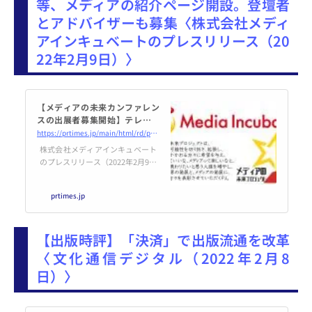
等、メディアの紹介ページ開設。登壇者
とアドバイザーも募集〈株式会社メディ
アインキュベートのプレスリリース（20
22年2月9日）〉
【メディアの未来カンファレン
スの出展者募集開始】テレビ、
新聞、ラジオ、出版、広告、E
https://prtimes.jp/main/html/rd/p/000000234.000018590.html
C、クリエイター、スタートアッ
株式会社メディアインキュベート
プ、プラットフォーム、教育機
のプレスリリース（2022年2月9日
関等、メディアの...
11時23分）【メディアの未来カン
ファレンスの出展者募集開始】テ
prtimes.jp
レビ、新聞、ラジオ、出版、広
告、EC、クリエイター、スタート
アップ、プラットフォーム、教育
【出版時評】「決済」で出版流通を改革
機関等、メディアの紹介ページ開
設。登壇者とアドバイザーも募集
〈文化通信デジタル（2022年2月8
日）〉