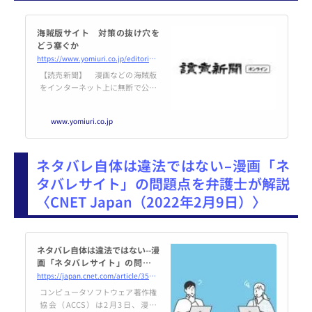
は「狭義」のものと「広義」のも
のがあるとさ...
海賊版サイト 対策の抜け穴を
どう塞ぐか
https://www.yomiuri.co.jp/editorial/20220208-OYT1T50351/
【読売新聞】 漫画などの海賊版
をインターネット上に無断で公開
し、無料で読ませる違法サイトの
横行に歯止めがかからない。手口
www.yomiuri.co.jp
の巧妙化に対処し、対策の抜け穴
を塞ぐ必要がある。 出版社などで
作る対策団体によると、国内の主
ネタバレ自体は違法ではない–漫画「ネ
要海賊版サイトで２０
タバレサイト」の問題点を弁護士が解説
〈CNET Japan（2022年2月9日）〉
ネタバレ自体は違法ではない--漫
画「ネタバレサイト」の問題点
を弁護士が解説
https://japan.cnet.com/article/35183196/
コンピュータソフトウェア著作権
協会（ACCS）は2月3日、漫画