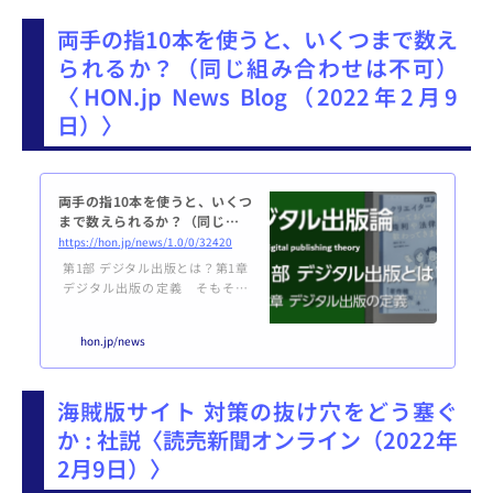
両手の指10本を使うと、いくつまで数え
られるか？（同じ組み合わせは不可）
〈HON.jp News Blog（2022年2月9
日）〉
両手の指10本を使うと、いくつ
まで数えられるか？（同じ組み
合わせは不可） ―― デジタル出
https://hon.jp/news/1.0/0/32420
版論 第1章 第1節
第1部 デジタル出版とは？第1章
デジタル出版の定義 そもそも
「デジタル出版」とはなんでしょ
うか？ そんな言葉の定義から始め
hon.jp/news
たいと思います。回りくどいよう
ですが、同じ言葉を見聞きして
も、人によって受け止め方が異な
海賊版サイト 対策の抜け穴をどう塞ぐ
る場合があるからです。デジタル
出版とはなにか？ 一般社団法人
か : 社説〈読売新聞オンライン（2022年
日本電子出版協会（JEPA）公式サ
2月9日）〉
イトの「電子出版とは」による
と、デジタル出版（電子出版）に