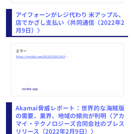
なっている（括弧内はCVEベース
での脆弱性の件数と最大深刻
アイフォーンがレジ代わり 米アップル、
度）。
店でかざし支払い〈共同通信（2022年2
月9日）〉
エラー
https://nordot.app/863952662483861504?c=491375730748638305
nordot.app
Akamai脅威レポート：世界的な海賊版
の需要、業界、地域の傾向が判明〈アカ
マイ・テクノロジーズ合同会社のプレス
リリース（2022年2月9日）〉