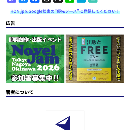
a
u
a
h
n
at
HON.jpをGoogle検索の“優先ソース”に登録してください！
st
e
c
re
e
e
o
s
e
a
n
広告
d
k
b
d
a
o
y
o
s
n
o
k
著者について