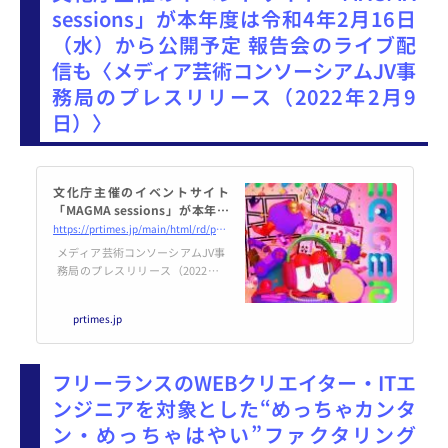
sessions」が本年度は令和4年2月16日
（水）から公開予定 報告会のライブ配
信も〈メディア芸術コンソーシアムJV事
務局のプレスリリース（2022年2月9
日）〉
文化庁主催のイベントサイト
「MAGMA sessions」が本年度
は令和4年2月16日（水）から公
https://prtimes.jp/main/html/rd/p/000000002.000073861.html
開予定 報告会のライブ配信も
メディア芸術コンソーシアムJV事
務局のプレスリリース（2022年2
月9日 13時30分）文化庁主催のイ
ベントサイト「MAGMA session
prtimes.jp
s」が本年度は令和4年2月16日
（水）から公開予定 報告会のライ
ブ配信も
フリーランスのWEBクリエイター・ITエ
ンジニアを対象とした“めっちゃカンタ
ン・めっちゃはやい”ファクタリング