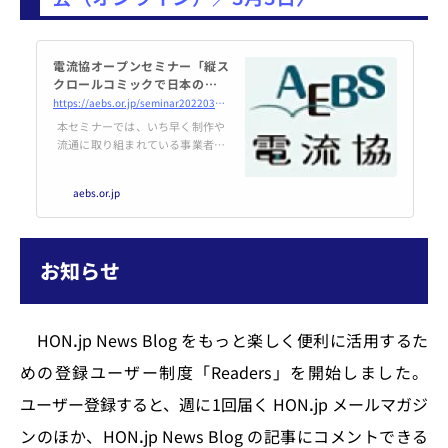
電流協オープンセミナー「縦ス
クロールコミックで日本のマン
ガビジネスはどう変わるか？」
https://aebs.or.jp/seminar20220303.html
本セミナーでは、いち早く制作や
流通に取り組まれている事業者の
方々に縦スクロールコミックにつ
いて解説いただき、縦スクロール
aebs.or.jp
コミックが日本のマンガビジネス
に与える影響や将来の展望につい
て語っていただきます。
お知らせ
HONꓸjp News Blog をもっと楽しく便利に活用するた
めの登録ユーザー制度「Readers」を開始しました。
ユーザー登録すると、週に1回届く HONꓸjp メールマガジ
ンのほか、HONꓸjp News Blog の記事にコメントできる