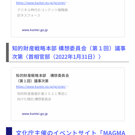
事次第
https://www.kantei.go.jp/jp/singi/titeki2/digital_contents_tf/dai1/gijisidai.html
デジタル時代のコンテンツ戦略検
討タスフォース
www.kantei.go.jp
知的財産戦略本部 構想委員会（第１回）議事
次第〈首相官邸（2022年1月31日）〉
知的財産戦略本部 構想委員会
（第１回）議事次第
https://www.kantei.go.jp/jp/singi/titeki2/tyousakai/kousou/2022/dai1/gijisidai.html
知的財産推進計画２０２１策定に
向けた検討,構想委員会
www.kantei.go.jp
文化庁主催のイベントサイト「MAGMA