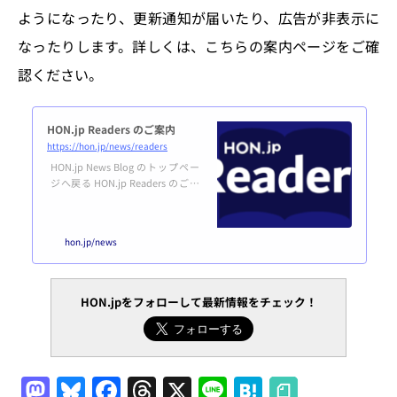
ようになったり、更新通知が届いたり、広告が非表示に
なったりします。詳しくは、こちらの案内ページをご確
認ください。
HON.jp Readers のご案内
https://hon.jp/news/readers
HON.jp News Blog のトップペー
ジへ戻る HON.jp Readers のご案
内HON.jp Readers は、HON.jp Ne
ws Blog をもっと楽しく便利に活
用するためのユーザー制度です。
hon.jp/news
誰でも無料で登録できます。利用
規約はこちら。登録する あなた
はユーザー登録済み＆ログイン済
みです。マイページはこちら。 H
HON.jpをフォローして最新情報をチェック！
ON.jp News Blogとは？概要HON.
jp News Blogは、紙だけでなくデ
ジタル出版も含めた、広い意味で
の本（HON）のつくり手をエン
パ...
M
Bl
F
T
X
Li
H