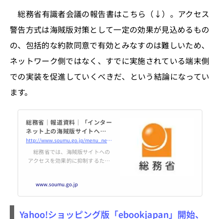
総務省有識者会議の報告書はこちら（↓）。アクセス
警告方式は海賊版対策として一定の効果が見込めるもの
の、包括的な約款同意で有効とみなすのは難しいため、
ネットワーク側ではなく、すでに実施されている端末側
での実装を促進していくべきだ、という結論になってい
ます。
総務省｜報道資料｜「インター
ネット上の海賊版サイトへのア
クセス抑止方策に関する検討
http://www.soumu.go.jp/menu_news/s-news/01kiban18_01000067.html
会 報告書」の公表
総務省では、海賊版サイトへの
アクセスを効果的に抑制するため
の方策の実施における前提となる
法的整理等について検討するた
www.soumu.go.jp
め、「インターネット上の海賊版
サイトへのアクセス抑止方策に関
する検討会」を、平成31年4月19
Yahoo!ショッピング版「ebookjapan」開始、
日から令和元年8月5日までの間、