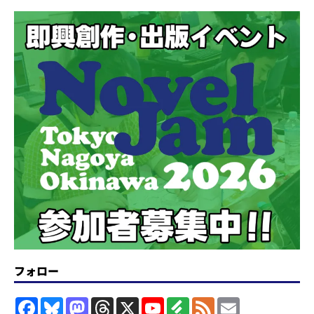
フォロー
F
B
M
T
X
Y
F
F
E