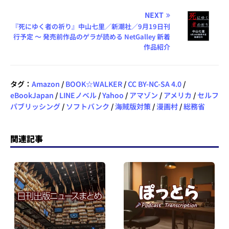
NEXT
『死にゆく者の祈り』中山七里／新潮社／9月19日刊
行予定 ～ 発売前作品のゲラが読める NetGalley 新着
作品紹介
タグ：
Amazon
/
BOOK☆WALKER
/
CC BY-NC-SA 4.0
/
eBookJapan
/
LINEノベル
/
Yahoo
/
アマゾン
/
アメリカ
/
セルフ
パブリッシング
/
ソフトバンク
/
海賊版対策
/
漫画村
/
総務省
関連記事