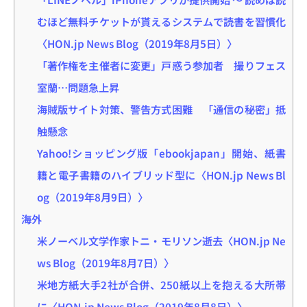
むほど無料チケットが貰えるシステムで読書を習慣化
〈HON.jp News Blog（2019年8月5日）〉
「著作権を主催者に変更」戸惑う参加者 撮りフェス
室蘭…問題急上昇
海賊版サイト対策、警告方式困難 「通信の秘密」抵
触懸念
Yahoo!ショッピング版「ebookjapan」開始、紙書
籍と電子書籍のハイブリッド型に〈HON.jp News Bl
og（2019年8月9日）〉
海外
米ノーベル文学作家トニ・モリソン逝去〈HON.jp Ne
ws Blog（2019年8月7日）〉
米地方紙大手2社が合併、250紙以上を抱える大所帯
に〈HON.jp News Blog（2019年8月8日）〉