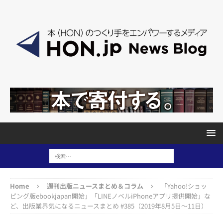
Home
週刊出版ニュースまとめ＆コラム
「Yahoo!ショッ
ピング版ebookjapan開始」「LINEノベルiPhoneアプリ提供開始」な
ど、出版業界気になるニュースまとめ #385（2019年8月5日～11日）