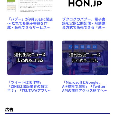
「パブー」が9月30日に閉店
ブクログのパブー、電子書
～ だれでも電子書籍を作
籍を定期公開配信・月額課
成・販売できるサービスの
金方式で販売できる『連載
老舗がサービス終了へ
機能』を開始
「ツイートは著作物」
「MicrosoftとGoogle、
「ZINEは出版業界の救世
AI+検索で激突」「Twitter
主？」「TSUTAYAアプリが
APIの無料アクセス終了へ」
本コレに」「トレパク疑惑
など、週刊出版ニュースま
と著作権」など、週刊出版
とめ＆コラム #558（2023
ニュースまとめ＆コラム
年2月5日～11日）
#685（2025年10月5日～11
広告
日）