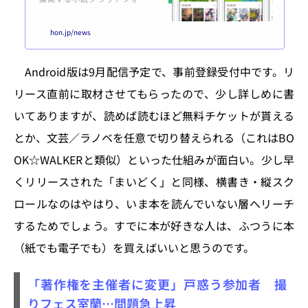
「LINEノベル」の公式アプリをリ
リースした。iPhone版（iOS 11以
hon.jp/news
上）が先行配信で、Android版は
9月配信予定で事前登録を受け付
けている。 LINEノベルアプリを
Android版は9月配信予定で、事前登録受付中です。リ
開くと、まず「あなたの好みはど
ちらですか？」と尋ねられる。
リース直前に取材させてもらったので、少し詳しめに書
「文芸」と「ライトノベル」のど
ちらかを選択すると、「レーベ
いてありますが、読めば読むほど無料チケットが貰える
ル」のトップページが変わるとい
とか、文芸／ラノベを任意で切り替えられる（これはBO
う仕掛けになっている。この設定
は「マイページ...
OK☆WALKERと類似）といった仕組みが面白い。少し早
くリリースされた「まいどく」と同様、横書き・縦スク
ロールなのはやはり、いま本を読んでいない層へリーチ
するためでしょう。すでに本が好きな人は、ふつうに本
（紙でも電子でも）を買えばいいと思うのです。
「著作権を主催者に変更」戸惑う参加者 撮
りフェス室蘭…問題急上昇