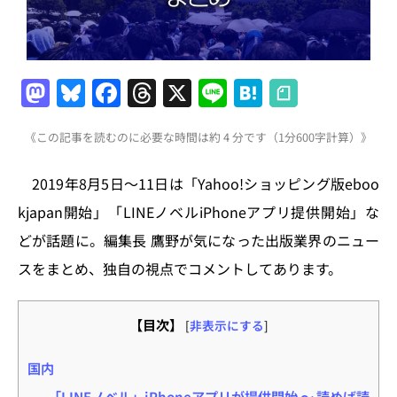
M
Bl
F
T
X
Li
H
a
u
a
h
n
at
《この記事を読むのに必要な時間は約 4 分です（1分600字計算）》
st
e
c
re
e
e
o
s
e
a
n
2019年8月5日～11日は「Yahoo!ショッピング版eboo
d
k
b
d
a
kjapan開始」「LINEノベルiPhoneアプリ提供開始」な
o
y
o
s
どが話題に。編集長 鷹野が気になった出版業界のニュー
n
o
スをまとめ、独自の視点でコメントしてあります。
k
【目次】
[
非表示にする
]
国内
「LINEノベル」iPhoneアプリが提供開始 ～ 読めば読