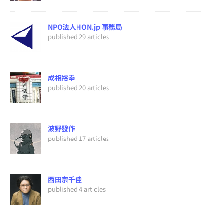
NPO法人HON.jp 事務局
published 29 articles
成相裕幸
published 20 articles
波野發作
published 17 articles
西田宗千佳
published 4 articles