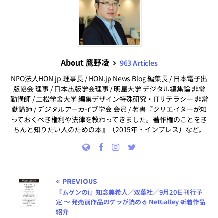
About 鷹野凌
963 Articles
NPO法人HON.jp 理事長 / HON.jp News Blog 編集長 / 日本電子出
版協会 理事 / 日本出版学会理事 / 明星大学 デジタル編集論 非常
勤講師 / 二松学舍大学 編集デザイン特殊研究・ITリテラシー 非常
勤講師 / デジタルアーカイブ学会 会員 / 著書『クリエイターが知
っておくべき権利や法律を教わってきました。著作権のことをき
ちんと知りたい人のための本』（2015年・インプレス）など。
PREVIOUS
『ムゲンのi』知念美希人／双葉社／9月20日刊行予
定 ～ 発売前作品のゲラが読める NetGalley 新着作品
紹介