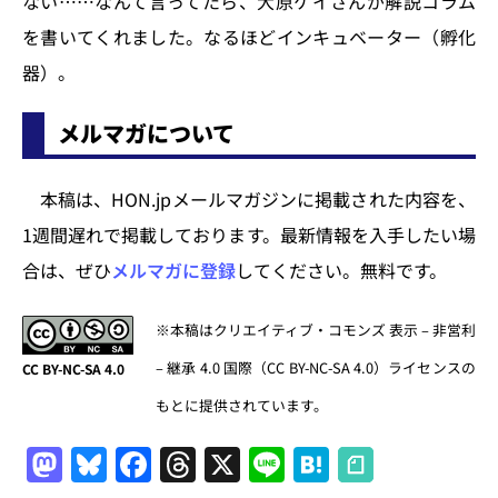
ない……なんて言ってたら、大原ケイさんが解説コラム
のか、アメリカの新聞産業の状況
を書いてくれました。なるほどインキュベーター（孵化
はどうなのかが、少しでも理解で
きるように説...
器）。
メルマガについて
本稿は、HON.jpメールマガジンに掲載された内容を、
1週間遅れで掲載しております。最新情報を入手したい場
合は、ぜひ
メルマガに登録
してください。無料です。
※本稿はクリエイティブ・コモンズ 表示 – 非営利
– 継承 4.0 国際（CC BY-NC-SA 4.0）ライセンスの
CC BY-NC-SA 4.0
もとに提供されています。
M
Bl
F
T
X
Li
H