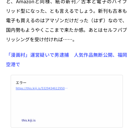
と、Amazonと同様、紙の新刊／古本と電子のハイブ
リッド型になった、とも言えるでしょう。新刊も古本も
電子も買えるのはアマゾンだけだった（はず）なので、
国内勢もようやくここまで来たか感。あとはセルフパブ
リッシングを受け付ければ……。
「漫画村」運営疑いで男逮捕 人気作品無断公開、福岡
空港で
エラー
https://this.kiji.is/532943461295015009?c=491375730748638305
this.kiji.is