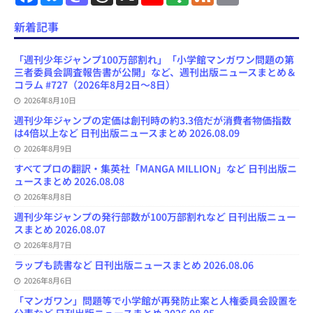
a
l
a
h
o
e
e
m
c
u
s
r
u
e
e
a
e
e
t
e
T
d
d
i
新着記事
b
s
o
a
u
l
l
o
k
d
d
b
y
o
y
o
s
e
「週刊少年ジャンプ100万部割れ」「小学館マンガワン問題の第
k
n
C
三者委員会調査報告書が公開」など、週刊出版ニュースまとめ＆
h
コラム #727（2026年8月2日～8日）
a
n
2026年8月10日
n
週刊少年ジャンプの定価は創刊時の約3.3倍だが消費者物価指数
e
は4倍以上など 日刊出版ニュースまとめ 2026.08.09
l
2026年8月9日
すべてプロの翻訳・集英社「MANGA MILLION」など 日刊出版ニ
ュースまとめ 2026.08.08
2026年8月8日
週刊少年ジャンプの発行部数が100万部割れなど 日刊出版ニュー
スまとめ 2026.08.07
2026年8月7日
ラップも読書など 日刊出版ニュースまとめ 2026.08.06
2026年8月6日
「マンガワン」問題等で小学館が再発防止案と人権委員会設置を