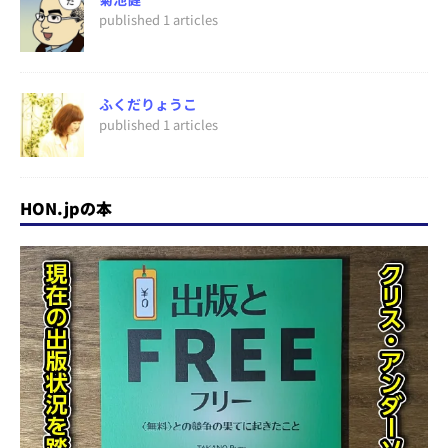
published 1 articles
ふくだりょうこ
published 1 articles
HON.jpの本