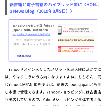
開催してきました。 今般、同検
紙書籍と電子書籍のハイブリッド型に〈HON.j
討会において「インターネット上
p News Blog（2019年8月9日）〉
の海賊版サイトへのアクセス抑止
方策に関する検討会 報告書」が取
りまとめられましたので、これを
公表しま...
Yahoo!ショッピング版「ebook
japan」開始、紙書籍と電子書
籍のハイブリッド型に
https://hon.jp/news/1.0/0/25924
ヤフー株式会社と協力して電子
書店「ebookjapan」を運営する
株式会社イーブックイニシアティ
ブジャパンは7月31日、オンライ
hon.jp/news
ンモール「Yahoo!ショッピング」
にて電子書籍の販売を開始、紙書
籍と合わせハイブリッド型のオン
Yahooドメイン入りしたメリットを最大限に活かすに
ライン書店を運営する形となっ
た。 Yahoo!ショッピング版ebo
は、やはりこういう方向になりますよね。もちろん、同
okjapanでは従来のebookjapan
と同様、試し読みや期間限定の無
じYahoo!JAPAN IDを使えば、従来のebookjapanとも同
料マンガが閲覧できる。電子書籍
じ本棚で管理できます。Yahoo!ショッピングには古書店
はYahoo!ショッピングのキャン
ペーン対象となるほ...
も出店しているので、Yahoo!ショッピング全体で考える