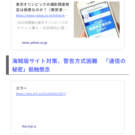
東京オリンピックの撮影関連規
定は極悪なのか？（栗原潔） -
エキスパート - Yahoo!ニュース
https://news.yahoo.co.jp/byline/kuriharakiyoshi/20190510-00125518/
2020年開催の東京オリンピックの
チケット購入・利用規約に関し
て、福井健策弁護士がツイッター
で何回かツイートされています
news.yahoo.co.jp
（本記事では著作権関連のトピッ
クのみ取り上げます）。確かに、
33条3項および4項
海賊版サイト対策、警告方式困難 「通信の
秘密」抵触懸念
エラー
https://this.kiji.is/531045831397786721?c=491375730748638305
this.kiji.is