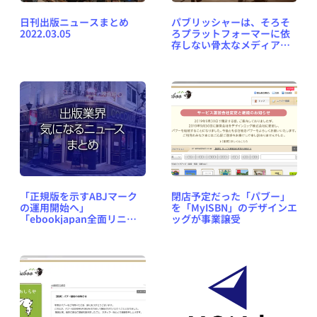
日刊出版ニュースまとめ
パブリッシャーは、そろそ
2022.03.05
ろプラットフォーマーに依
存しない骨太なメディアに
なるべきだ #ぽっとら
「正規版を示すABJマーク
閉店予定だった「パブー」
の運用開始へ」
を「MyISBN」のデザインエ
「ebookjapan全面リニュ
ッグが事業譲受
ーアルの狙い」など、出版
業界気になるニュースまと
め #347（2018年11月5日～
11日）