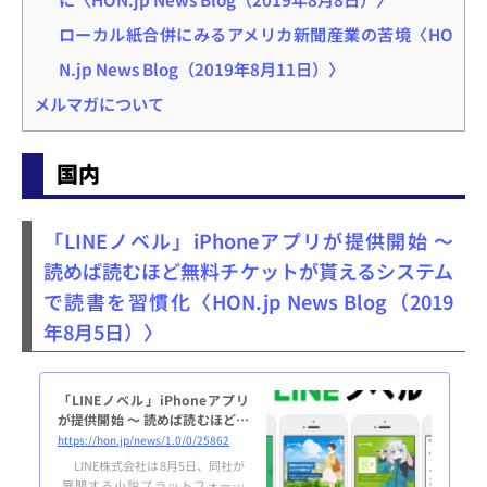
ローカル紙合併にみるアメリカ新聞産業の苦境〈HO
N.jp News Blog（2019年8月11日）〉
メルマガについて
国内
「LINEノベル」iPhoneアプリが提供開始 ～
読めば読むほど無料チケットが貰えるシステム
で読書を習慣化〈HON.jp News Blog（2019
年8月5日）〉
「LINEノベル」iPhoneアプリ
が提供開始 ～ 読めば読むほど無
料チケットが貰えるシステムで
https://hon.jp/news/1.0/0/25862
読書を習慣化
LINE株式会社は8月5日、同社が
展開する小説プラットフォーム