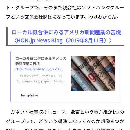
トはバージニア州マクリーンに本
ト・グループで、そのまた親会社はソフトバンクグルー
社を置くが、合併後は社名をガ
ネットとし、本社もガネッ...
プという玄孫会社関係になっています。わけわからん。
ローカル紙合併にみるアメリカ新聞産業の苦境
〈HON.jp News Blog（2019年8月11日）〉
ローカル紙合併にみるアメリカ
新聞産業の苦境
https://hon.jp/news/1.0/0/25945
新聞社2社が併せ持つローカル
紙（community paper）が250紙
以上という状況は、日本の新聞読
者にはわかりづらいかもしれない
hon.jp/news
（8月8日の記事「米地方紙大手2
社が合併、250紙以上を抱える大
所帯に」を参照）。実際には、さ
ガネット社買収のニュース、数百という地方紙が1つの
らにその6倍もの数のローカル紙
が全米に散在している。なぜ、そ
グループって、どういう構造になってるのか想像もつか
ういう構造になっているのか、今
回の合併でどういうことが起こる