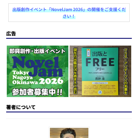
a
u
a
h
n
at
st
e
c
re
e
e
出版創作イベント「NovelJam 2026」の開催をご支援くだ
さい！
o
s
e
a
n
d
k
b
d
a
広告
o
y
o
s
n
o
k
著者について