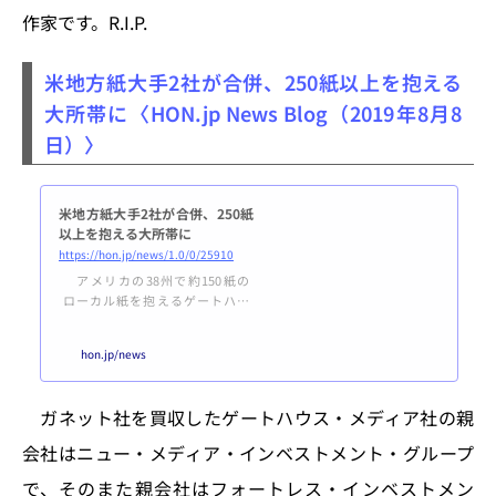
る感染症と伝えられた。 代表作
作家です。R.I.P.
には1977年に全米書評家協会賞を
とった『ソロモンの歌』（早川書
房）、1988年にピューリッツァー
米地方紙大手2社が合併、250紙以上を抱える
賞に選ばれ、オプラ・ウィンフ
大所帯に〈HON.jp News Blog（2019年8月8
リー主演で...
日）〉
米地方紙大手2社が合併、250紙
以上を抱える大所帯に
https://hon.jp/news/1.0/0/25910
アメリカの38州で約150紙の
ローカル紙を抱えるゲートハウ
ス・メディア社（親会社は
ニュー・メディア投資グループ）
hon.jp/news
は、同じく全米で100紙以上の
ローカル紙や「USAトゥデイ」紙
を傘下に持つガネット社を統合吸
ガネット社を買収したゲートハウス・メディア社の親
収すると、USAトゥデイ紙など複
数メディアが伝えた。 ゲートハ
会社はニュー・メディア・インベストメント・グループ
ウスは本社をニューヨーク州ピッ
ツフォードに置き、一方のガネッ
で、そのまた親会社はフォートレス・インベストメン