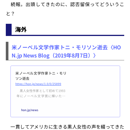
続報。出頭してきたのに、認否留保ってどういうこ
と？
海外
米ノーベル文学作家トニ・モリソン逝去〈HO
N.jp News Blog（2019年8月7日）〉
米ノーベル文学作家トニ・モリ
ソン逝去
https://hon.jp/news/1.0/0/25899
黒人女性作家として初めて1993
年にノーベル文学賞に輝いたト
ニ・モリソンが亡くなったと版元
のクノップフから発表された。
hon.jp/news
晩年はニューヨーク郊外のグラン
ドヴューオンハドソンに住んでい
たが、現地時間の月曜日に市内の
一貫してアメリカに生きる黒人女性の声を綴ってきた
病院で亡くなり、原因は肺炎によ