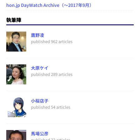
hon.jp DayWatch Archive（～2017年9月）
執筆陣
鷹野凌
published 962 articles
大原ケイ
published 289 articles
小桜店子
published 54 articles
馬場公彦
published 32 articles