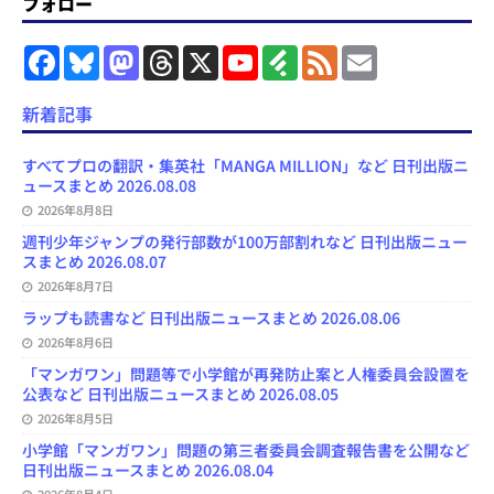
フォロー
F
B
M
T
X
Y
F
F
E
a
l
a
h
o
e
e
m
c
u
s
r
u
e
e
a
e
e
t
e
T
d
d
i
新着記事
b
s
o
a
u
l
l
o
k
d
d
b
y
o
y
o
s
e
すべてプロの翻訳・集英社「MANGA MILLION」など 日刊出版ニ
k
n
C
ュースまとめ 2026.08.08
h
2026年8月8日
a
n
週刊少年ジャンプの発行部数が100万部割れなど 日刊出版ニュー
n
スまとめ 2026.08.07
e
l
2026年8月7日
ラップも読書など 日刊出版ニュースまとめ 2026.08.06
2026年8月6日
「マンガワン」問題等で小学館が再発防止案と人権委員会設置を
公表など 日刊出版ニュースまとめ 2026.08.05
2026年8月5日
小学館「マンガワン」問題の第三者委員会調査報告書を公開など
日刊出版ニュースまとめ 2026.08.04