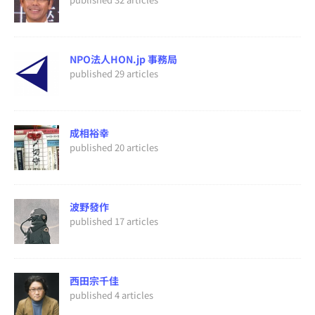
NPO法人HON.jp 事務局
published 29 articles
成相裕幸
published 20 articles
波野發作
published 17 articles
西田宗千佳
published 4 articles