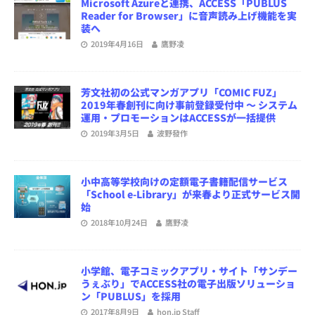
Microsoft Azureと連携、ACCESS「PUBLUS
Reader for Browser」に音声読み上げ機能を実
装へ
2019年4月16日
鷹野凌
芳文社初の公式マンガアプリ「COMIC FUZ」
2019年春創刊に向け事前登録受付中 ～ システム
運用・プロモーションはACCESSが一括提供
2019年3月5日
波野發作
小中高等学校向けの定額電子書籍配信サービス
「School e-Library」が来春より正式サービス開
始
2018年10月24日
鷹野凌
小学館、電子コミックアプリ・サイト「サンデー
うぇぶり」でACCESS社の電子出版ソリューショ
ン「PUBLUS」を採用
2017年8月9日
hon.jp Staff