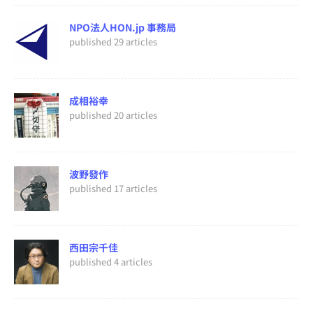
NPO法人HON.jp 事務局
published 29 articles
成相裕幸
published 20 articles
波野發作
published 17 articles
西田宗千佳
published 4 articles