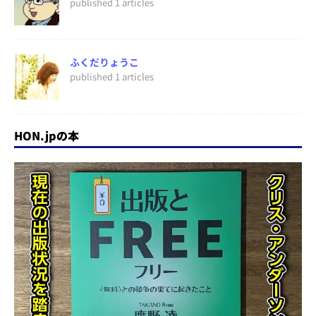
published 1 articles
ふくだりょうこ
published 1 articles
HON.jpの本