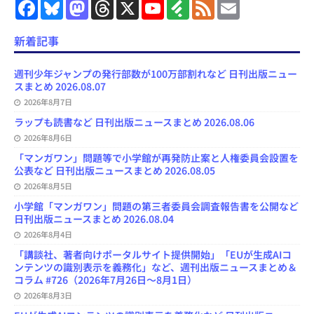
F
B
M
T
X
Y
F
F
E
a
l
a
h
o
e
e
m
c
u
s
r
u
e
e
a
e
e
t
e
T
d
d
i
新着記事
b
s
o
a
u
l
l
o
k
d
d
b
y
o
y
o
s
e
週刊少年ジャンプの発行部数が100万部割れなど 日刊出版ニュー
k
n
C
スまとめ 2026.08.07
h
2026年8月7日
a
n
ラップも読書など 日刊出版ニュースまとめ 2026.08.06
n
e
2026年8月6日
l
「マンガワン」問題等で小学館が再発防止案と人権委員会設置を
公表など 日刊出版ニュースまとめ 2026.08.05
2026年8月5日
小学館「マンガワン」問題の第三者委員会調査報告書を公開など
日刊出版ニュースまとめ 2026.08.04
2026年8月4日
「講談社、著者向けポータルサイト提供開始」「EUが生成AIコ
ンテンツの識別表示を義務化」など、週刊出版ニュースまとめ＆
コラム #726（2026年7月26日～8月1日）
2026年8月3日