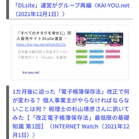
開き、随時イベントも開催、文学
「DLsite」運営がグループ再編〈KAI-YOU.net
愛好家が「訪れたい場所」になっ
（2021年12月1日）〉
ている。福岡内でも後発の出版社
だった同社が、なぜこれだけの存
在となったのか。書肆侃侃房代表
の田島安...
「すべてのオタクを幸せに」同
人販売サイトDLsite運営がグ
ループ再編
https://kai-you.net/article/82151
日本最大級の同人作品ダウンロー
ド販売サイト「DLsite」を運営す
るエイシス社が組織再編を発表。
電子コミック出版・forcs社、音
kai-you.net
のプロダクション・zowieQ社、
ゲームをはじめとしたコンテンツ
制作・トライシス社といったグ
1カ月後に迫った「電子帳簿保存法」改正で何
ループ会社とともに、新会社・vi
viON（ヴィヴ...
が変わる？ 個人事業主がやらなければならな
いことは何？ 税理士の杉山靖彦さんに訊いて
みた【「改正電子帳簿保存法」最低限の基礎
知識 第1回】〈INTERNET Watch（2021年12
月1日）〉