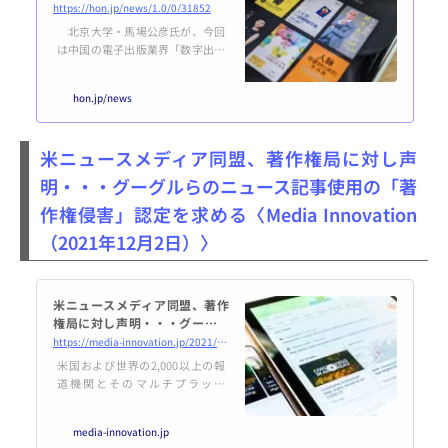
はこれから
https://hon.jp/news/1.0/0/31852
北京大学・馬場公彦氏が、今回
は中国の電子出版業界「数字出版
行業」についてレポートしてくれ
ました。中国にひしめく「低頭
hon.jp/news
族」 中国に「低頭族」という言
葉がある。いつでもどこでも手元
の携帯に目を落としている人たち
米ニュースメディア同盟、著作権局に対し声
を指す。地下鉄の中でも、エレ
ベーターの中でも、会議や授業中
明・・・グーグルらのニュース記事使用の「著
でさえ、いま中国では、どこにい
作権侵害」認定を求める〈Media Innovation
てもこの「低頭族」でひしめいて
いる。ではいったい携帯のスク
（2021年12月2日）〉
リーンで何をみているのだろう。
その中味が気...
米ニュースメディア同盟、著作
権局に対し声明・・・グーグル
らのニュース記事使用の「著作
https://media-innovation.jp/2021/12/02/news-media-alliance-calls-for-u-s-copyright-office-to-make-key-updates/
権侵害」認定を求める | Media I
米国および世界の2,000以上の報
nnovation / デジタルメディア
道機関とそのマルチプラット
のイノベーショ...
フォーム事業を代表する非営利団
体であるニュースメディア同盟 (N
media-innovation.jp
ews Media Alliance)は、著作権登