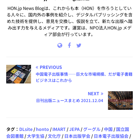
HON.jp News Blogは、これからも本（HON）を作ろうとしてい
る人々に、国内外の事例を紹介し、デジタルパブリッシングを含
めた技術を提供し、意見を交換し、仮説を立て、新たな出版へ踏
み出す力を与えるメディアです。運営は、NPO法人HON.jp メデ
ィア部会が行っています。
PREVIOUS
中国電子出版事情――巨大な市場規模、だが電子書籍
ビジネスはこれから
NEXT
日刊出版ニュースまとめ 2021.12.04
タグ：
DLsite
/
honto
/
IMART
/
JEPA
/
グーグル
/
中国
/
国立国
会図書館
/
大学生協
/
文化庁
/
日本出版学会
/
日本電子出版協会
/