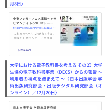
月8日〉
中東マンガ・アニメ事情～アラ
ビアンナイトONLINEトーク～
@IMART+
https://peatix.com/event/3081557/view
これまでベールに包まれてきた、
中東の日本マンガ・アニメ事情
様々な実績が少しずつ出てきた中
で、実際現場で苦労してきたお2
peatix.com
人に中東ローカル事情の難しさと
将来性を語っていただきます。...
powered by Peatix : More than a t
大学における電子教科書を考える その2》大学
icket.
生協の電子教科書事業（DECS）からの報告 ～
利用者の視点を踏まえて ～〈日本出版学会 学
術出版研究部会・出版デジタル研究部会（オ
ンライン）／12月20日〉
日本出版学会 学術出版研究部