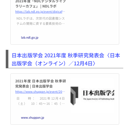
2021年度「NDLデジタルライブ
ラリーカフェ」 | NDLラボ
https://lab.ndl.go.jp/event/digicafe2021/
NDLラボは、次世代の図書館シス
テムの開発に資する要素技術の実
証実験を行うためのウェブサイト
です。NDLラボでは、国立国会図
lab.ndl.go.jp
書館のサーバ環境や国立国会図書
館が持つデジタル化資料のデー
タ・書誌データなどを研究者等に
日本出版学会 2021年度 秋季研究発表会〈日本
提供し、研究者等はその資源を
使ってソフトウェア等の実験をし
出版学会（オンライン）／12月4日〉
ます。
2021年度 日本出版学会 秋季研
究発表会 | 日本出版学会
https://www.shuppan.jp/event/2021/10/25/1806/
日 時： 2021年12月4日
（土） 10：45～16：45（予
定） 開催方法： Zoomによるオ
ンライン開催 参 加 費： 無 料
www.shuppan.jp
［プログラム］ 《会長あいさつ》
10：45～10：55 《研究発表の