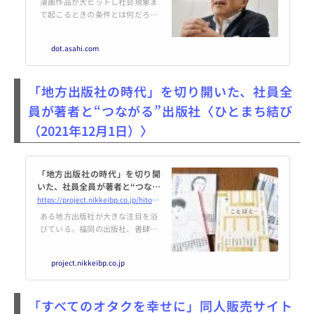
漫画作品が大ヒットし社会現象ま
で起こるときの条件とは何だろう
か。『Dr．スランプ』や『ドラゴ
ンボール』などを担当した、伝説
dot.asahi.com
の漫画編集者、鳥嶋和彦さんがAE
RA 2021年12月6日号で語った。
「地方出版社の時代」を切り開いた、社員全
員が著者と“つながる”出版社〈ひとまち結び
（2021年12月1日）〉
「地方出版社の時代」を切り開
いた、社員全員が著者と“つなが
る”出版社
https://project.nikkeibp.co.jp/hitomachi/atcl/study/00086/
ある地方出版社が大きな注目を浴
びている。福岡の出版社、書肆侃
侃房（しょしかんかんぼう）だ。
社員がたった8人の小さな出版社
project.nikkeibp.co.jp
にもかかわらず、近年、同社から
出版された本が次々と文学賞を受
賞。2018年には他社の本も含め詩
「すべてのオタクを幸せに」同人販売サイト
歌や海外文学の本を集めた書店を