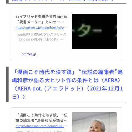
ハイブリッド型総合書店honto
「読書メーター」とのサービス
連携を開始
https://prtimes.jp/main/html/rd/p/000000689.000009424.html
hontoPR事務局のプレスリリース
（2021年12月2日 13時00分）ハイ
ブリッド型総合書店honto「読書
メーター」とのサービス連携を開
prtimes.jp
始
「漫画こそ時代を映す鏡」 “伝説の編集者”鳥
嶋和彦が語る大ヒット作の条件とは〈AERA〉
〈AERA dot. (アエラドット)（2021年12月1
日）〉
「漫画こそ時代を映す鏡」 “伝
説の編集者”鳥嶋和彦が語る大
ヒット作の条件とは | AERA do
https://dot.asahi.com/aera/2021113000037.html
t. (アエラドット)