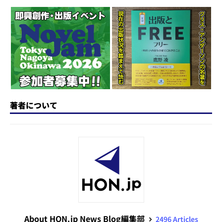
d
k
b
d
a
o
y
o
s
n
o
k
著者について
About HON.jp News Blog編集部
2496 Articles