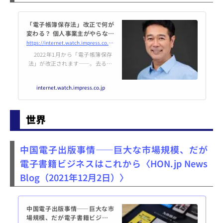
「電子帳簿保存法」改正で何が
変わる？ 個人事業主がやらなけ
ればならないことは何？ 税理士
https://internet.watch.impress.co.jp/docs/special/denshichobo/1370106.html
の杉山靖彦さんに訊いてみた
2022年1月から「電子帳簿保存
【フリーランスも知っておくべ
法」が改正されます――。去る記
き「改正電子帳簿...
者会見でそんな話を耳にした。し
かし、影響があるのは大企業をは
internet.watch.impress.co.jp
じめ経理担当者が存在するような
企業で、筆者のような個人事業主
には全く関係のない話だと思って
世界
いた。ニュースやコラムを見てい
ても、2023年にスタートする「イ
ンボイス制度」が個人事業主に大
きな影響を及ぼすという話はよく
中国電子出版事情――巨大な市場規模、だが
目にするのだが、電子帳簿保存法
電子書籍ビジネスはこれから〈HON.jp News
に関しては目にしたことがなかっ
た。
Blog（2021年12月2日）〉
中国電子出版事情――巨大な市
場規模、だが電子書籍ビジネス