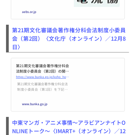
であるRepro株式会社 取締役CMO
の中澤様に、出版社や電子書店で
aebs.or.jp
も注目の「カスタマーエンゲージ
メント」について、その重要性と
対応すべき理由、及び最新の取り
第21期文化審議会著作権分科会法制度小委員
組みについてご紹介いただきま
す。
会（第2回）〈文化庁（オンライン）／12月8
日〉
第21期文化審議会著作権分科会
法制度小委員会（第2回）の開催
について | 文化庁
https://www.bunka.go.jp/koho_hodo_oshirase/hodohappyo/93591701.html
第21期文化審議会著作権分科会法
制度小委員会（第1回）を下記の
とおり開催いたしますので，お知
らせします。
www.bunka.go.jp
中東マンガ・アニメ事情～アラビアンナイトO
NLINEトーク～〈IMART+（オンライン）／12