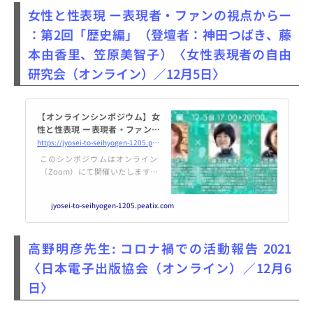
進行について》 10：55～11：
女性と性表現 ー表現者・ファンの視点からー
：第2回「歴史編」（登壇者：神田つばき、藤
本由香里、笠原美智子）〈女性表現者の自由
研究会（オンライン）／12月5日〉
【オンラインシンポジウム】女
性と性表現 ー表現者・ファンの
視点からー ：第2回「歴史編」
https://jyosei-to-seihyogen-1205.peatix.com/view
（登壇者：神田つばき、藤本由
このシンポジウムはオンライン
香里、笠原美智子）
（Zoom）にて開催いたします。
このページで購入できるのは12/0
5(日)開催の第2回「女性と性表
jyosei-to-seihyogen-1205.peatix.com
現・歴史編」となります。※本イ
ベントは、開催後7日間の... powe
red by Peatix : More than a ticket.
高野明彦先生: コロナ禍での活動報告 2021
〈日本電子出版協会（オンライン）／12月6
日〉