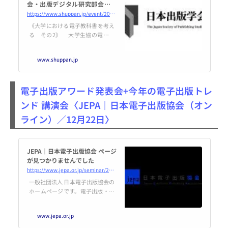
会・出版デジタル研究部会（共
催） 開催のご案内 （2021年
https://www.shuppan.jp/event/2021/11/29/1846/
12月20日開催） | 日本出版学会
《大学における電子教科書を考え
る その2》 大学生協の電子教
科書事業（DECS）からの報告
～ 利用者の視点を踏まえて ～ 報
www.shuppan.jp
告： 瀬良兼司（京都橘大学経営
学部 講師）+ ゼミの学生3名
鷲嶺奈緒子（大学生協事業
電子出版アワード発表会+今年の電子出版トレ
連合 勉学研究事
ンド 講演会〈JEPA｜日本電子出版協会（オン
ライン）／12月22日〉
JEPA｜日本電子出版協会 ページ
が見つかりませんでした
https://www.jepa.or.jp/seminar/20211222/
一般社団法人 日本電子出版協会の
ホームページです。電子出版・編
集を考える出版界と情報産業界各
社の団体。ニュース、調査報告、
www.jepa.or.jp
電子出版とは、会員限定情報など
配信しています。