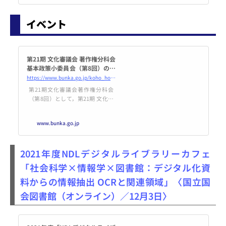
録者兼米国著作権局長官であるシ
ラ・パールマター氏に対し、フェ
イベント
イスブックやグーグルなどの
ニュースパブリッ…
第21期 文化審議会 著作権分科会
基本政策小委員会（第8回）の開
催について | 文化庁
https://www.bunka.go.jp/koho_hodo_oshirase/hodohappyo/93574401.html
第21期文化審議会著作権分科会
（第8回）として，第21期 文化審
議会 著作権分科会 基本政策小委
員会（第8回）の開催いたします
www.bunka.go.jp
ので，お知らせします。
2021年度NDLデジタルライブラリーカフェ
「社会科学×情報学×図書館：デジタル化資
料からの情報抽出 OCRと関連領域」〈国立国
会図書館（オンライン）／12月3日〉