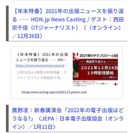
【年末特番】2021年の出版ニュースを振り返
る ―― HON.jp News Casting / ゲスト：西田
宗千佳（ITジャーナリスト）〈（オンライン）
／12月26日〉
【年末特番】2021年の出版
ニュースを振り返る ―― HON.j
p News Casting / ゲスト：西田
https://honjp-newscasting-special202112.peatix.com
宗千佳（ITジャーナリスト）
12月26日は2時間の年末特番！ IT
ジャーナリストの西田宗千佳さん
をゲストに迎え、2021年の出版関
連ニュースをとくにテクノロジー
honjp-newscasting-special202112.peatix.com
的な観点で振り返り＆掘り下げま
す。【開催日時】... powered by P
eatix : More than a ticket.
鷹野凌：新春講演会「2022年の電子出版はど
うなる?」〈JEPA｜日本電子出版協会（オンラ
イン）／1月11日〉