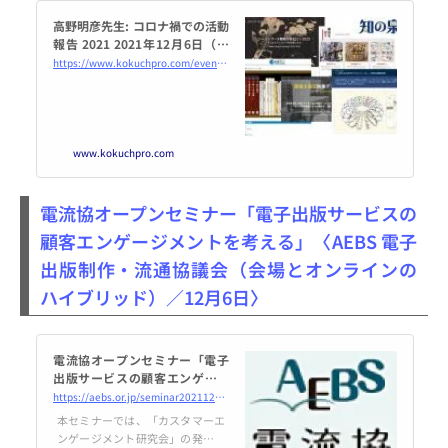
高野明彦先生: コロナ禍での活動
報告 2021 2021年12月6日（オ
ンライン・Zoom） - こくちー
https://www.kokuchpro.com/event/jepa20211206/
ずプロ
www.kokuchpro.com
電流協オープンセミナー「電子出版サービスの
顧客エンゲージメントを考える」〈AEBS 電子
出版制作・流通協議会（会場とオンラインの
ハイブリッド）／12月6日〉
電流協オープンセミナー「電子
出版サービスの顧客エンゲージ
メントを考える」
https://aebs.or.jp/seminar20211206.html
本セミナーでは、「カスタマーエ
ンゲージメント研究会」の発起人