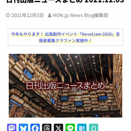
2021年12月3日
HON.jp News Blog編集部
今年もやります！ 出版創作イベント「NovelJam 2026」支
援者募集クラファン実施中！
M
Bl
F
T
X
Li
H