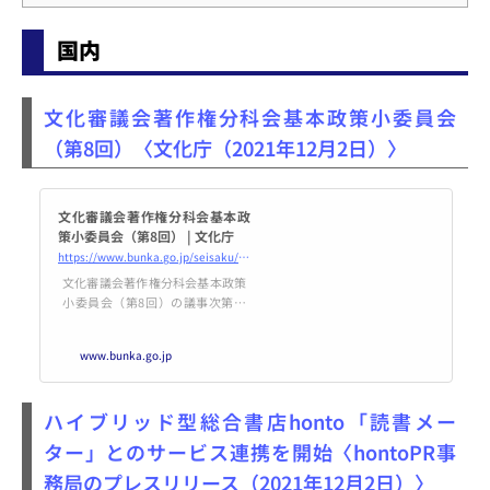
国内
文化審議会著作権分科会基本政策小委員会
（第8回）〈文化庁（2021年12月2日）〉
文化審議会著作権分科会基本政
策小委員会（第8回） | 文化庁
https://www.bunka.go.jp/seisaku/bunkashingikai/chosakuken/kihonseisaku/r03_08/
文化審議会著作権分科会基本政策
小委員会（第8回）の議事次第・
配布資料等について掲載していま
す。
www.bunka.go.jp
ハイブリッド型総合書店honto「読書メー
ター」とのサービス連携を開始〈hontoPR事
務局のプレスリリース（2021年12月2日）〉