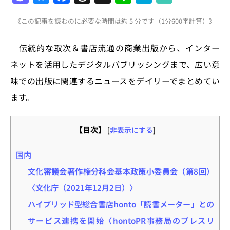
a
u
a
h
n
at
《この記事を読むのに必要な時間は約 5 分です（1分600字計算）》
st
e
c
re
e
e
o
s
e
a
n
伝統的な取次＆書店流通の商業出版から、インター
d
k
b
d
a
ネットを活用したデジタルパブリッシングまで、広い意
o
y
o
s
味での出版に関連するニュースをデイリーでまとめてい
n
o
ます。
k
【目次】
[
非表示にする
]
国内
文化審議会著作権分科会基本政策小委員会（第8回）
〈文化庁（2021年12月2日）〉
ハイブリッド型総合書店honto「読書メーター」との
サービス連携を開始〈hontoPR事務局のプレスリ