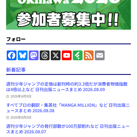
フォロー
F
B
M
T
X
Y
F
F
E
a
l
a
h
o
e
e
m
c
u
s
r
u
e
e
a
e
e
t
e
T
d
d
i
新着記事
b
s
o
a
u
l
l
o
k
d
d
b
y
o
y
o
s
e
週刊少年ジャンプの定価は創刊時の約3.3倍だが消費者物価指数
k
n
C
は4倍以上など 日刊出版ニュースまとめ 2026.08.09
h
2026年8月9日
a
n
すべてプロの翻訳・集英社「MANGA MILLION」など 日刊出版ニ
n
ュースまとめ 2026.08.08
e
l
2026年8月8日
週刊少年ジャンプの発行部数が100万部割れなど 日刊出版ニュー
スまとめ 2026.08.07