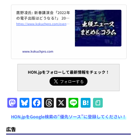
鷹野凌氏: 新春講演会「2022年
の電子出版はどうなる?」 2022
年1月11日（オンライン・Zoo
https://www.kokuchpro.com/event/jepa20220111/
m） - こくちーずプロ
www.kokuchpro.com
HON.jpをフォローして最新情報をチェック！
M
Bl
F
T
X
Li
H
a
u
a
h
n
at
HON.jpをGoogle検索の“優先ソース”に登録してください！
st
e
c
re
e
e
o
s
e
a
n
広告