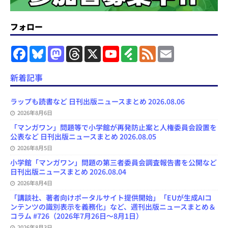
フォロー
F
B
M
T
X
Y
F
F
E
a
l
a
h
o
e
e
m
c
u
s
r
u
e
e
a
e
e
t
e
T
d
d
i
新着記事
b
s
o
a
u
l
l
o
k
d
d
b
y
o
y
o
s
e
ラップも読書など 日刊出版ニュースまとめ 2026.08.06
k
n
C
2026年8月6日
h
a
「マンガワン」問題等で小学館が再発防止案と人権委員会設置を
n
公表など 日刊出版ニュースまとめ 2026.08.05
n
e
2026年8月5日
l
小学館「マンガワン」問題の第三者委員会調査報告書を公開など
日刊出版ニュースまとめ 2026.08.04
2026年8月4日
「講談社、著者向けポータルサイト提供開始」「EUが生成AIコ
ンテンツの識別表示を義務化」など、週刊出版ニュースまとめ＆
コラム #726（2026年7月26日～8月1日）
2026年8月3日