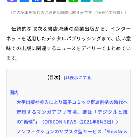
a
u
a
h
n
at
《この記事を読むのに必要な時間は約 4 分です（1分600字計算）》
st
e
c
re
e
e
o
s
e
a
n
伝統的な取次＆書店流通の商業出版から、インター
d
k
b
d
a
ネットを活用したデジタルパブリッシングまで、広い意
o
y
o
s
味での出版に関連するニュースをデイリーでまとめてい
n
o
ます。
k
【目次】
[
非表示にする
]
国内
大手出版社参入により電子コミック群雄割拠の時代へ
苛烈するマンガアプリ市場、鍵は「デジタルと紙
の“循環”」〈ORICON NEWS（2021年8月3日）〉
ノンフィクションのサブスク型サービス「SlowNew