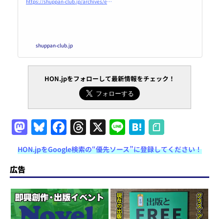
日（金）～2021年9月17日
https://shuppan-club.jp/archives/event/642
（金）＜会期延長となりました
＞ | 日本出版クラブ
shuppan-club.jp
HON.jpをフォローして最新情報をチェック！
M
Bl
F
T
X
Li
H
a
u
a
h
n
at
HON.jpをGoogle検索の“優先ソース”に登録してください！
st
e
c
re
e
e
o
s
e
a
n
広告
d
k
b
d
a
o
y
o
s