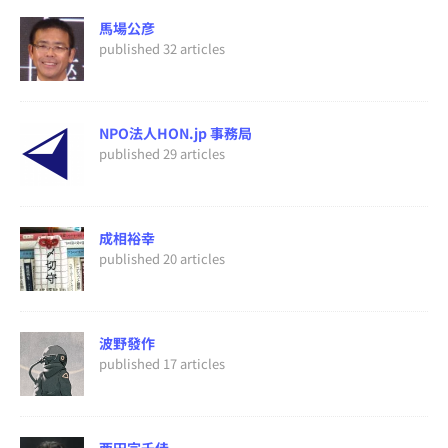
馬場公彦
published 32 articles
NPO法人HON.jp 事務局
published 29 articles
成相裕幸
published 20 articles
波野發作
published 17 articles