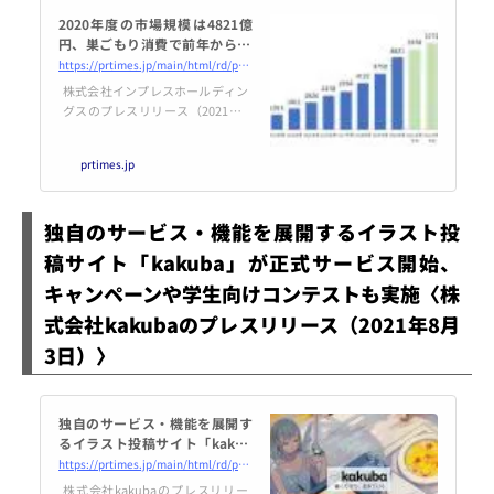
2020年度の市場規模は4821億
円、巣ごもり消費で前年から10
71億円の大幅増加！『電子書籍
https://prtimes.jp/main/html/rd/p/000003981.000005875.html
ビジネス調査報告書2021』8月6
株式会社インプレスホールディン
日発売
グスのプレスリリース（2021年8
月3日 13時00分）2020年度の市場
規模は4821億円、巣ごもり消費で
prtimes.jp
前年から1071億円の大幅増加！
『電子書籍ビジネス調査報告書20
21』8月6日発売
独自のサービス・機能を展開するイラスト投
稿サイト「kakuba」が正式サービス開始、
キャンペーンや学生向けコンテストも実施〈株
式会社kakubaのプレスリリース（2021年8月
3日）〉
独自のサービス・機能を展開す
るイラスト投稿サイト「kakub
a」が正式サービス開始、キャン
https://prtimes.jp/main/html/rd/p/000000001.000084305.html
ペーンや学生向けコンテストも
株式会社kakubaのプレスリリー