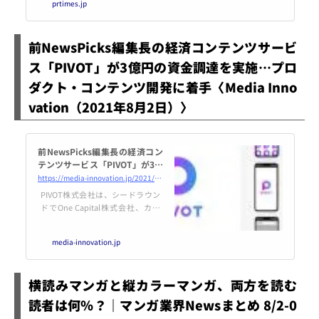
prtimes.jp
プレス」、ユーザーによるAmazo
n.co.jpでの出版数が累計5000タ
イトルを突破。〜直近1年で2000
前NewsPicks編集長の経済コンテンツサービ
タイトルを新規出版〜
ス「PIVOT」が3億円の資金調達を実施…プロ
ダクト・コンテンツ開発に着手〈Media Inno
vation（2021年8月2日）〉
前NewsPicks編集長の経済コン
テンツサービス「PIVOT」が3億
円の資金調達を実施…プロダク
https://media-innovation.jp/2021/08/02/economic-content-service-pivot-raises-300-million-yen-in-funding/
ト・コンテンツ開発に着手 | Me
PIVOT株式会社は、シードラウン
dia Innovation / デジタルメ
ドでOne Capital株式会社、カル
ディアのイノベーシ...
チュア・コンビニエンス・クラブ
株式会社代表取締役社長兼CEOの
media-innovation.jp
増田宗昭氏らを引受先とした第三
者割当増資により、総額3億円の
資金調達を実施しました。 同社は
横読みマンガと縦カラーマンガ、両方を読む
3億円の資金調達により、新しい
経済コンテンツ…
読者は何％？｜マンガ業界Newsまとめ 8/2-0