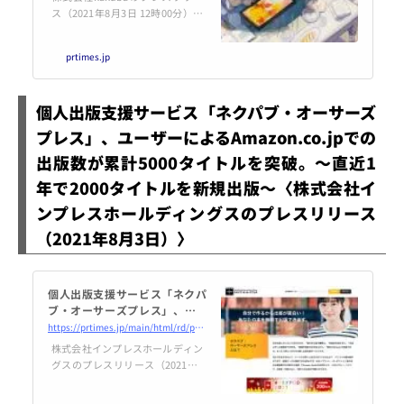
実施
ス（2021年8月3日 12時00分）独
自のサービス・機能を展開するイ
ラスト投稿サイト「kakuba」が
prtimes.jp
正式サービス開始、キャンペーン
や学生向けコンテストも実施
個人出版支援サービス「ネクパブ・オーサーズ
プレス」、ユーザーによるAmazon.co.jpでの
出版数が累計5000タイトルを突破。〜直近1
年で2000タイトルを新規出版〜〈株式会社イ
ンプレスホールディングスのプレスリリース
（2021年8月3日）〉
個人出版支援サービス「ネクパ
ブ・オーサーズプレス」、ユー
ザーによるAmazon.co.jpでの
https://prtimes.jp/main/html/rd/p/000003982.000005875.html
出版数が累計5000タイトルを突
株式会社インプレスホールディン
破。〜直近1年で2000タイトル
グスのプレスリリース（2021年8
を新規出版〜
月3日 11時00分）個人出版支援
サービス「ネクパブ・オーサーズ