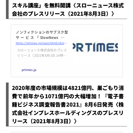
スキル講座」を無料開講〈スローニュース株式
けでなく、小学館や集英社などの
大手出版社も参入し、群雄割拠の
会社のプレスリリース（2021年8月3日）〉
時代に。市場の拡大に比例して、
苛烈する...
ノンフィクションのサブスク型
サービス「SlowNews」が
ジャーナリスト向けの「調査報
https://prtimes.jp/main/html/rd/p/000000020.000073405.html
道スキル講座」を無料開講
スローニュース株式会社のプレス
リリース（2021年8月3日 14時00
分）ノンフィクションのサブスク
型サービス「SlowNews」が
prtimes.jp
ジャーナリスト向けの「調査報道
スキル講座」を無料開講
2020年度の市場規模は4821億円、巣ごもり消
費で前年から1071億円の大幅増加！『電子書
籍ビジネス調査報告書2021』8月6日発売〈株
式会社インプレスホールディングスのプレスリ
リース（2021年8月3日）〉