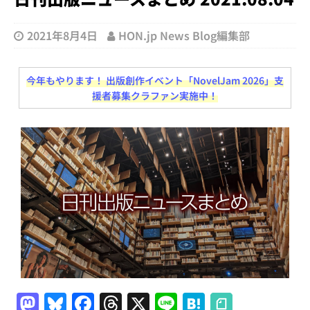
2021年8月4日
HON.jp News Blog編集部
今年もやります！ 出版創作イベント「NovelJam 2026」支
援者募集クラファン実施中！
M
Bl
F
T
X
Li
H