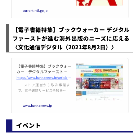
て、2021年7月21日付で創設者の
ケール（Brewster Kahle）氏によ
current.ndl.go.jp
るブログ記事が公開されていま
す。ブログ記事では、Internet Ar
chiveがで
【電子書籍特集】ブックウォーカー デジタル
ファーストが進む海外出版のニーズに応える
〈文化通信デジタル（2021年8月2日）〉
【電子書籍特集】ブックウォー
カー デジタルファーストが進
む海外出版のニーズに応える -
https://www.bunkanews.jp/article/237090/
文化通信デジタル
ストア運営から取次事業ま
で、電子書籍サービス全般を手掛
けるブックウォーカー。国内向け
の総合電子書店BOOK☆WALKER
www.bunkanews.jp
のサービス拡充を進める一方で、
最近特に力を入れているのが、海
外事…続き
イベント