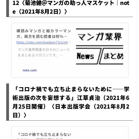
12〈菊池健＠マンガの助っ人マスケット｜not
e（2021年8月2日）〉
横読みマンガと縦カラーマン
ガ、両方を読む読者は何％？｜
マンガ業界Newsまとめ 12-210
https://note.com/lovebeer73/n/n4c35827a5785
802｜菊池健
マンガ業界関連の日々のニュース
をまとめるマガジンです。 ―――
韓国発の「縦読み漫画」が業界を
席捲…「日本式漫画が駆逐され
note.com
る」は本当か？（飯田 一史） @g
endai_bizユーザーを拡大し続け
る「ピッコマ」の成長の牽引役と
「コロナ禍でも立ち止まらないために――学
なったSMARTOON（縦スクロー
ル漫画）に関する施策や読者の動
術出版の次を妄想する」江草貞治（2021年6
向を中心gendai.ismedia.jp 調査
月25日開催）〈日本出版学会（2021年8月2
では「SMARTOON(縦カラーマン
ガ)しか読まない、出版社マンガ
日）〉
しか読まない、両方読む」の３択
で尋ねると...
「コロナ禍でも立ち止まらない