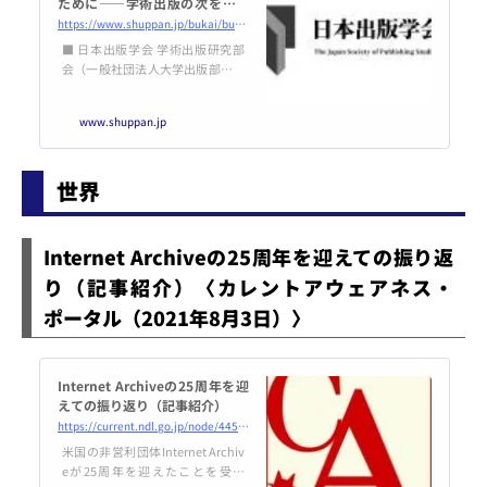
ために――学術出版の次を妄想
する」江草貞治（2021年6月25
https://www.shuppan.jp/bukai/bukai1/2021/08/02/1760/
日開催） | 日本出版学会
■ 日本出版学会 学術出版研究部
会（一般社団法人大学出版部協会
共催） 開催要旨（2021年6月22
日開催） 連続オンライン講演会：
www.shuppan.jp
「学術出版を語る」１ 「コロナ禍
でも立ち止まらないために――学
術出版の次を妄想する」 江草貞治
世界
（有斐閣代表取
Internet Archiveの25周年を迎えての振り返
り（記事紹介）〈カレントアウェアネス・
ポータル（2021年8月3日）〉
Internet Archiveの25周年を迎
えての振り返り（記事紹介）
https://current.ndl.go.jp/node/44531
米国の非営利団体Internet Archiv
eが25周年を迎えたことを受け