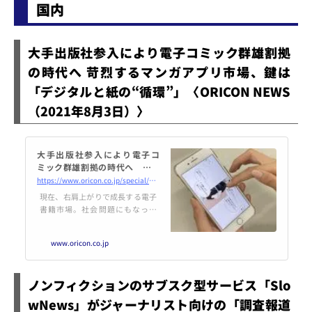
国内
大手出版社参入により電子コミック群雄割拠
の時代へ 苛烈するマンガアプリ市場、鍵は
「デジタルと紙の“循環”」〈ORICON NEWS
（2021年8月3日）〉
大手出版社参入により電子コ
ミック群雄割拠の時代へ 苛烈
するマンガアプリ市場、鍵は
https://www.oricon.co.jp/special/56998/
「デジタルと紙の“循環”」
現在、右肩上がりで成長する電子
書籍市場。社会問題にもなった
「漫画村」などの海賊版サイトの
閉鎖により、正規サイトの利用が
www.oricon.co.jp
増加。市場規模は更なる広がりを
見せている。なかでも市場を牽引
しているのは電子コミックだ。今
ノンフィクションのサブスク型サービス「Slo
や、アマゾンkindleや楽天ブック
スのサービス、ピッコマやLINEマ
wNews」がジャーナリスト向けの「調査報道
ンガ、まんが王国などのアプリだ