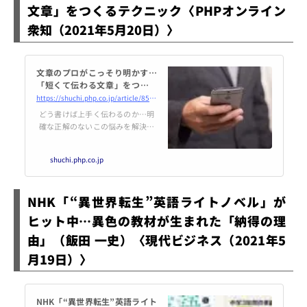
文章」をつくるテクニック〈PHPオンライン
衆知（2021年5月20日）〉
文章のプロがこっそり明かす…
「短くて伝わる文章」をつくる
テクニック
https://shuchi.php.co.jp/article/8535
どう書けば上手く伝わるのか…明
確な正解のないこの悩みを解決す
るために、文章のプロ・水島なぎ
氏が今すぐ使える「四則演算の文
shuchi.php.co.jp
章術」を伝授する。
NHK「“異世界転生”英語ライトノベル」が
ヒット中…異色の教材が生まれた「納得の理
由」（飯田 一史）〈現代ビジネス（2021年5
月19日）〉
NHK「“異世界転生”英語ライト