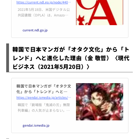
契約締結を発表：同社の電子書
https://current.ndl.go.jp/node/44031
籍・オーディオブックが図書館
2021年5月18日、米国デジタル公
で提供可能に
共図書館（DPLA）は、Amazon P
ublishingとの契約締結を発表し
ました。図書館のための電子書籍
current.ndl.go.jp
市場“DPLA Exchange”を通じて、
Amazon Publishingの電子書籍・
オーデ
韓国で日本マンガが「オタク文化」から「ト
レンド」へと進化した理由（金 敬哲）〈現代
ビジネス（2021年5月20日）〉
韓国で日本マンガが「オタク文
化」から「トレンド」へと進化
した理由（金 敬哲） @gendai_
https://gendai.ismedia.jp/articles/-/83277
biz
韓国で『劇場版「鬼滅の刃」無限
列車編』の人気が止まらない。今
年1月27日の公開以来、5月16日に
はついに観客動員数200万人を突
gendai.ismedia.jp
破した…