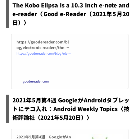
The Kobo Elipsa is a 10.3 inch e-note and
e-reader〈Good e-Reader（2021年5月20
日）〉
https://goodereader.com/bl
og/electronic-readers/the-ko
bo-elipsa-is-a-10-3-inch-e-not
https://goodereader.com/blog/electronic-readers/the-kobo-elipsa-is-a-10-3-inch-e-note-and-e-reader
e-and-e-reader
goodereader.com
2021年5月第4週 GoogleがAndroidタブレッ
トにテコ入れ：Android Weekly Topics〈技
術評論社（2021年5月20日）〉
2021年5月第4週 GoogleがAn