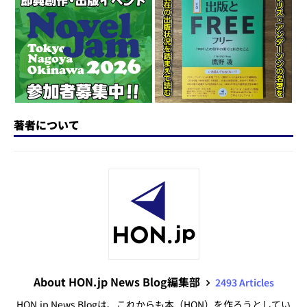
o
y
o
s
n
o
k
著者について
About HON.jp News Blog編集部
2493 Articles
HON.jp News Blogは、これからも本（HON）を作ろうとしてい