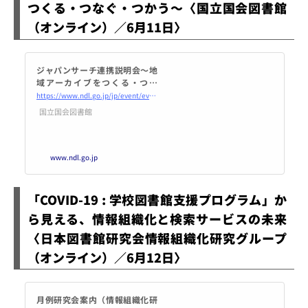
つくる・つなぐ・つかう～〈国立国会図書館
（オンライン）／6月11日〉
ジャパンサーチ連携説明会～地
域アーカイブをつくる・つな
ぐ・つかう～｜国立国会図書館
https://www.ndl.go.jp/jp/event/events/202106jps.html
―National Diet Library
国立国会図書館
www.ndl.go.jp
「COVID-19 : 学校図書館支援プログラム」か
ら見える、情報組織化と検索サービスの未来
〈日本図書館研究会情報組織化研究グループ
（オンライン）／6月12日〉
月例研究会案内（情報組織化研