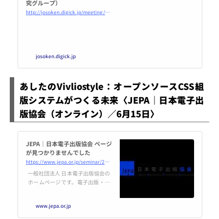
究グループ）
http://josoken.digick.jp/meeting/news.html#202106
josoken.digick.jp
あしたのVivliostyle：オープンソースCSS組
版システムがつくる未来〈JEPA｜日本電子出
版協会（オンライン）／6月15日〉
JEPA｜日本電子出版協会 ページ
が見つかりませんでした
https://www.jepa.or.jp/seminar/20210615/
一般社団法人 日本電子出版協会の
ホームページです。電子出版・編
集を考える出版界と情報産業界各
社の団体。ニュース、調査報告、
www.jepa.or.jp
電子出版とは、会員限定情報など
配信しています。