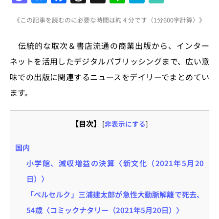
a
u
a
h
n
at
《この記事を読むのに必要な時間は約 4 分です（1分600字計算）》
st
e
c
re
e
e
o
s
e
a
n
伝統的な取次＆書店流通の商業出版から、インター
d
k
b
d
a
ネットを活用したデジタルパブリッシングまで、広い意
o
y
o
s
味での出版に関連するニュースをデイリーでまとめてい
n
o
ます。
k
【目次】
[
非表示にする
]
国内
小学館、減収増益の決算〈新文化（2021年5月20
日）〉
「ベルセルク」三浦建太郎が急性大動脈解離で死去、
54歳〈コミックナタリー（2021年5月20日）〉