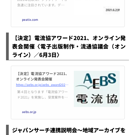
急速に注目されています。デジタ
ルアーティストであるBeepleの作
品「Everydays - The First 5000 Da
peatix.com
ys」は、約75億... powered by Pe
atix : More than a ticket.
【決定】電流協アワード2021、オンライン発
表会開催〈電子出版制作・流通協議会（オン
ライン）／6月3日〉
【決定】電流協アワード2021、
オンライン発表会開催
https://aebs.or.jp/aebs_award2021.html
第４回となります「電流協アワー
ド2021」を実施し、受賞案件をメ
ディア各社に配信いたしました。
今回、電流協大賞１件、電流協特
aebs.or.jp
別賞３件を選考いたしました。６
月３日にオンライン発表イベント
を開催する予定です。
ジャパンサーチ連携説明会～地域アーカイブを