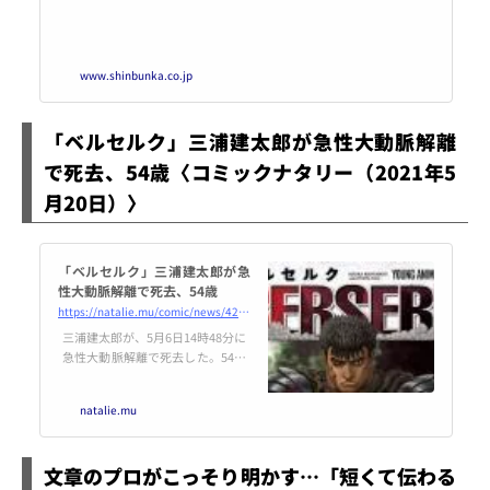
www.shinbunka.co.jp
「ベルセルク」三浦建太郎が急性大動脈解離
で死去、54歳〈コミックナタリー（2021年5
月20日）〉
「ベルセルク」三浦建太郎が急
性大動脈解離で死去、54歳
https://natalie.mu/comic/news/428955
三浦建太郎が、5月6日14時48分に
急性大動脈解離で死去した。54歳
だった。
natalie.mu
文章のプロがこっそり明かす…「短くて伝わる