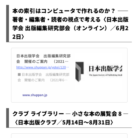
本の索引はコンピュータで作れるのか？ ――
著者・編集者・読者の視点で考える〈日本出版
学会 出版編集研究部会（オンライン）／6月2
2日〉
日本出版学会 出版編集研究部
会 開催のご案内 （2021年6
月22日開催） | 日本出版学会
http://www.shuppan.jp/yotei/1205-2021622.html
■ 日本出版学会 出版編集研究部
会 開催のご案内 （2021年6月2
2日開催） 本の索引はコンピュー
タで作れるのか？ ――著者・編集
www.shuppan.jp
者・読者の視点で考える 日
時： 2021年6月22日（火） 18
時00分～19時30分（最長20時）
クラブ ライブラリー ― 小さな本の展覧会 8 ―
（開
〈日本出版クラブ／5月14日～8月31日〉