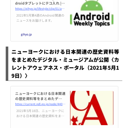
droidタブレットにテコ入れ | gi
hyo.jp
https://gihyo.jp/lifestyle/clip/01/awt/202105/20
2021年5月第4週のAndroid関連の
ニュースをお届けします。
gihyo.jp
ニューヨークにおける日本関連の歴史資料等
をまとめたデジタル・ミュージアムが公開〈カ
レントアウェアネス・ポータル（2021年5月1
9日）〉
ニューヨークにおける日本関連
の歴史資料等をまとめたデジタ
ル・ミュージアムが公開
https://current.ndl.go.jp/node/44023
2021年5月18日、ニューヨークに
おける日本関連の歴史資料をまと
めたデジタル・ミュージアムの公
開が発表されました。発表による