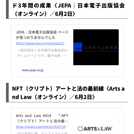
ド3年間の成果〈JEPA｜日本電子出版協会
（オンライン）／6月2日〉
JEPA｜日本電子出版協会 ページ
が見つかりませんでした
https://www.jepa.or.jp/seminar/20210602/
一般社団法人 日本電子出版協会の
ホームページです。電子出版・編
集を考える出版界と情報産業界各
社の団体。ニュース、調査報告、
www.jepa.or.jp
電子出版とは、会員限定情報など
配信しています。
NFT（クリプト）アートと法の最前線〈Arts a
nd Law（オンライン）／6月2日〉
Arts and Law #014 「NFT
（クリプト）アートと法の最前
線」
https://peatix.com/event/1920724/view
2021年初以来、クリプトアートが