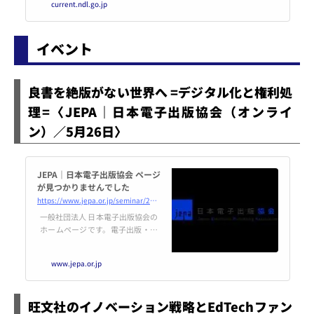
current.ndl.go.jp
と、2020年12月12日に設立され
た、ニューヨーク日本歴史評議会
による最初のプロジェクトとして
イベント
公開されました。同
良書を絶版がない世界へ =デジタル化と権利処
理=〈JEPA｜日本電子出版協会（オンライ
ン）／5月26日〉
JEPA｜日本電子出版協会 ページ
が見つかりませんでした
https://www.jepa.or.jp/seminar/20210526/
一般社団法人 日本電子出版協会の
ホームページです。電子出版・編
集を考える出版界と情報産業界各
社の団体。ニュース、調査報告、
www.jepa.or.jp
電子出版とは、会員限定情報など
配信しています。
旺文社のイノベーション戦略とEdTechファン