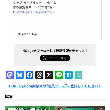
クラブ ライブラリー ― 小さな
本の展覧会 8 ― 2021年5月14
日（金）～2021年9月17日
https://shuppan-club.jp/archives/event/642
（金）＜会期延長となりました
＞ | 日本出版クラブ
shuppan-club.jp
HON.jpをフォローして最新情報をチェック！
M
Bl
F
T
X
Li
H
a
u
a
h
n
at
HON.jpをGoogle検索の“優先ソース”に登録してください！
st
e
c
re
e
e
o
s
e
a
n
広告
d
k
b
d
a