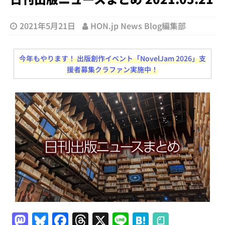
2021年5月21日
HON.jp News Blog編集部
今年もやります！ 出版創作イベント「NovelJam 2026」支
援者募集クラファン実施中！
M
Bl
F
T
X
Li
H