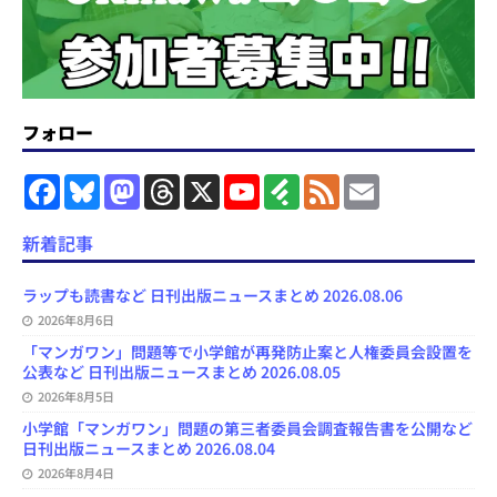
フォロー
F
B
M
T
X
Y
F
F
E
a
l
a
h
o
e
e
m
c
u
s
r
u
e
e
a
e
e
t
e
T
d
d
i
新着記事
b
s
o
a
u
l
l
o
k
d
d
b
y
o
y
o
s
e
ラップも読書など 日刊出版ニュースまとめ 2026.08.06
k
n
C
2026年8月6日
h
a
「マンガワン」問題等で小学館が再発防止案と人権委員会設置を
n
公表など 日刊出版ニュースまとめ 2026.08.05
n
e
2026年8月5日
l
小学館「マンガワン」問題の第三者委員会調査報告書を公開など
日刊出版ニュースまとめ 2026.08.04
2026年8月4日