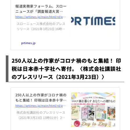
報道実務家フォーラム、スロー
ニュースが「調査報道大賞」設
立 第１回候補作を募集開始
https://prtimes.jp/main/html/rd/p/000000002.000073405.html
「年月を経て評価された報道」
スローニュース株式会社のプレス
も対象
リリース（2021年3月23日 16時05
分）報道実務家フォーラム、ス
ローニュースが「調査報道大賞」
prtimes.jp
設立 第１回候補作を募集開始
「年月を経て評価された報道」も
対象
250人以上の作家がコロナ禍のもと集結！ 印
税は日本赤十字社へ寄付。〈株式会社講談社
のプレスリリース（2021年3月23日）〉
250人以上の作家がコロナ禍の
もと集結！ 印税は日本赤十字社
へ寄付。
https://prtimes.jp/main/html/rd/p/000003144.000001719.html
株式会社講談社のプレスリリース
（2021年3月23日 13時01分）250
人以上の作家がコロナ禍のもと集
結！ 印税は日本赤十字社へ寄付。