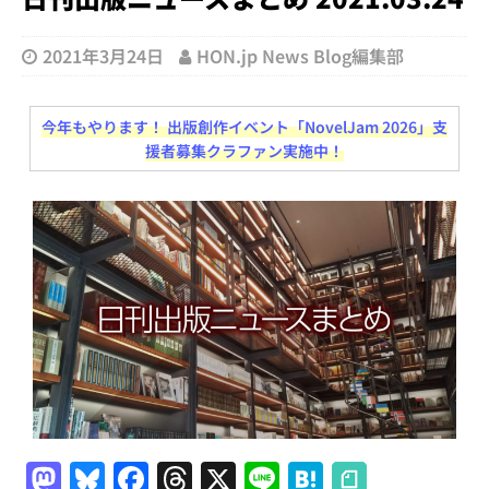
2021年3月24日
HON.jp News Blog編集部
今年もやります！ 出版創作イベント「NovelJam 2026」支
援者募集クラファン実施中！
M
Bl
F
T
X
Li
H