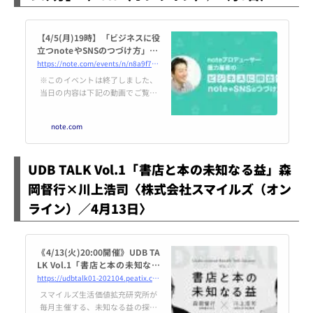
【4/5(月)19時】「ビジネスに役
立つnoteやSNSのつづけ方」 を
開催します｜noteイベント情報
https://note.com/events/n/n8a9f7bc17eb4
※このイベントは終了しました、
当日の内容は下記の動画でご覧に
なれます。 4月5日(月)19時から
「ビジネスに役立つnoteやSNSの
note.com
つづけ方」というテーマのオンラ
インイベントを開催します。 会社
員の方や企業におけるnoteの活用
UDB TALK Vol.1「書店と本の未知なる益」森
を検討されている方は、是非ご参
加下さい。 開催背景 「ビジネス
岡督行×川上浩司〈株式会社スマイルズ（オン
に役に立つ形で、noteやSNSのア
ライン）／4月13日〉
カウントを作ってみたいけど、何
を書けば良いのか思いつかない」
「仕事に役立てようと、noteや...
《4/13(火)20:00開催》UDB TA
LK Vol.1「書店と本の未知なる
益」森岡督行×川上浩司
https://udbtalk01-202104.peatix.com
スマイルズ生活価値拡充研究所が
毎月主催する、未知なる益の探究