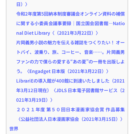
日）〉
令和2年度第5回納本制度審議会オンライン資料の補償
に関する小委員会議事要録｜国立国会図書館―Natio
nal Diet Library〈（2021年3月22日）〉
片岡義男小説の魅力を伝える雑誌をつくりたい！ オー
トバイ、波乗り、旅、コーヒー、音楽……。片岡義男
ファンの力で僕らの愛する“あの夏”の一冊を出版しよ
う。〈Engadget 日本版（2021年3月22日）〉
LibrariEの導入館が400館に到達いたしました（2021
年3月12日現在）〈JDLS 日本電子図書館サービス（2
021年3月19日）〉
２０２１年度 第５０回日本漫画家協会賞 作品募集
〈公益社団法人日本漫画家協会（2021年3月15日）〉
世界