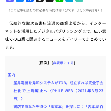
a
u
a
h
n
at
《この記事を読むのに必要な時間は約 7 分です（1分600字計算）》
st
e
c
re
e
e
o
s
e
a
n
伝統的な取次＆書店流通の商業出版から、インター
d
k
b
d
a
ネットを活用したデジタルパブリッシングまで、広い意
o
y
o
s
味での出版に関連するニュースをデイリーでまとめてい
n
o
ます。
k
【目次】
[
非表示にする
]
国内
船井電機を秀和システムがTOB。成立すれば完全子会
社化で上場廃止へ〈PHILE WEB（2021年3月23
日）〉
書店であなたを待つ「幽霊本」を探しに：「古本屋 百