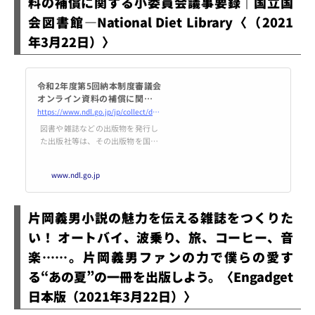
料の補償に関する小委員会議事要録｜国立国
会図書館―National Diet Library〈（2021
年3月22日）〉
令和2年度第5回納本制度審議会
オンライン資料の補償に関する
小委員会議事要録｜国立国会図
https://www.ndl.go.jp/jp/collect/deposit/council/r2_5_syoiinkai_yoroku.html
書館―National Diet Library
図書や雑誌などの出版物を発行し
た出版社等は、その出版物を国立
国会図書館へ納入することが法律
で義務付けられています（納本制
www.ndl.go.jp
度）。出版物を発行しましたら、
国立国会図書館への納入をお願い
します。
片岡義男小説の魅力を伝える雑誌をつくりた
い！ オートバイ、波乗り、旅、コーヒー、音
楽……。片岡義男ファンの力で僕らの愛す
る“あの夏”の一冊を出版しよう。〈Engadget
日本版（2021年3月22日）〉