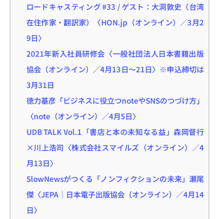
ロードキャスティング #33 / ゲスト：大洞敦史（台湾
在住作家・翻訳家）〈HON.jp（オンライン）／3月2
9日〉
2021年新入社員研修会〈一般社団法人日本書籍出版
協会（オンライン）／4月13日～21日〉※申込締切は
3月31日
徳力基彦「ビジネスに役立つnoteやSNSのつづけ方」
〈note（オンライン）／4月5日〉
UDB TALK Vol.1「書店と本の未知なる益」森岡督行
×川上浩司〈株式会社スマイルズ（オンライン）／4
月13日〉
SlowNewsがつくる「ノンフィクションの未来」瀬尾
傑〈JEPA｜日本電子出版協会（オンライン）／4月14
日〉