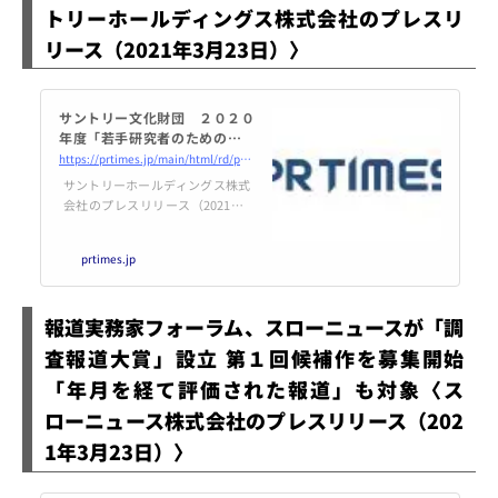
トリーホールディングス株式会社のプレスリ
リース（2021年3月23日）〉
サントリー文化財団 ２０２０
年度「若手研究者のためのチャ
レンジ研究助成」決定
https://prtimes.jp/main/html/rd/p/000000398.000042435.html
サントリーホールディングス株式
会社のプレスリリース（2021年3
月23日 16時05分）サントリー文
化財団 ２０２０年度「若手研究
prtimes.jp
者のためのチャレンジ研究助成」
決定
報道実務家フォーラム、スローニュースが「調
査報道大賞」設立 第１回候補作を募集開始
「年月を経て評価された報道」も対象〈ス
ローニュース株式会社のプレスリリース（202
1年3月23日）〉