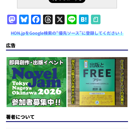
M
Bl
F
T
X
Li
H
a
u
a
h
n
at
HON.jpをGoogle検索の“優先ソース”に登録してください！
st
e
c
re
e
e
o
s
e
a
n
広告
d
k
b
d
a
o
y
o
s
n
o
k
著者について