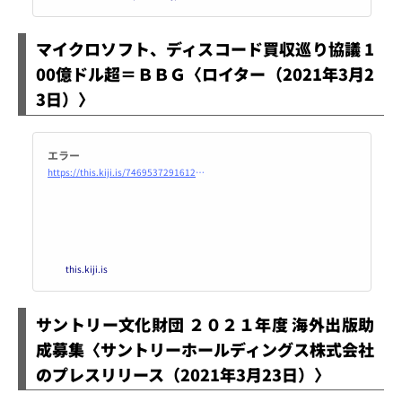
り、“繰り返し停止しています”と
いうエラーが発生しているよう
マイクロソフト、ディスコード買収巡り協議 1
だ。
00億ドル超＝ＢＢＧ〈ロイター（2021年3月2
3日）〉
エラー
https://this.kiji.is/746953729161281536?c=491375730748638305
this.kiji.is
サントリー文化財団 ２０２１年度 海外出版助
成募集〈サントリーホールディングス株式会社
のプレスリリース（2021年3月23日）〉