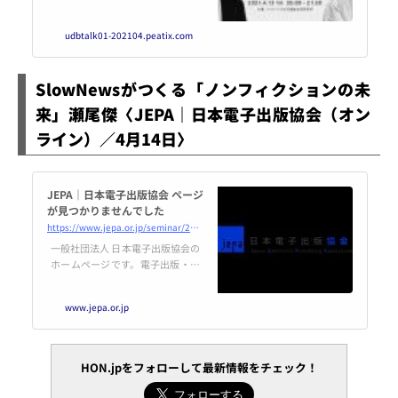
と社会実装のためのオープンセッ
ション！記念すべき、第一弾の
udbtalk01-202104.peatix.com
テーマは「書店と本の未知なる
益」。UDB TALK SESSI... powere
d by Peatix : More than a ticket.
SlowNewsがつくる「ノンフィクションの未
来」瀬尾傑〈JEPA｜日本電子出版協会（オン
ライン）／4月14日〉
JEPA｜日本電子出版協会 ページ
が見つかりませんでした
https://www.jepa.or.jp/seminar/20210314/
一般社団法人 日本電子出版協会の
ホームページです。電子出版・編
集を考える出版界と情報産業界各
社の団体。ニュース、調査報告、
www.jepa.or.jp
電子出版とは、会員限定情報など
配信しています。
HON.jpをフォローして最新情報をチェック！