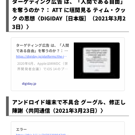
ターゲティング広告 は、「人間である自由」
を奪うのか？： ATT に垣間見る ティム・クッ
ク の思想〈DIGIDAY［日本版］（2021年3月2
3日）〉
ターゲティング広告 は、「人間
である自由」を奪うのか？： AT
T に垣間見る ティム・クック の
https://digiday.jp/platforms/the-impact-of-apptrackingtransparency/
思想 | DIGIDAY［日本版］
2020年6月、AppleはWWDC（世
界開発者会議）でiOS 14のプレ
ビューを発表した。ウィジェット
やAppライブラリ、翻訳アプリな
digiday.jp
どの機能アップデートに加えて、
Appleはプライバシー機能の強化
を前面に押し出し、広告業界に激
アンドロイド端末で不具合 グーグル、修正し
震が走ったことは記憶に新しいだ
ろう。ーー高瀬優氏による寄稿。
陳謝〈共同通信（2021年3月23日）〉
エラー
https://this.kiji.is/747023089474043904?c=491375730748638305