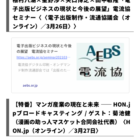
子出版ビジネスの現状と今後の展望」電流協
セミナー〈〈電子出版制作・流通協議会（オ
ンライン）／3月26日〉〉
電子出版ビジネスの現状と今後
の展望 電流協セミナー
https://aebs.or.jp/seminar20210326.html
電流協デジタル印刷・オンデマン
ド制作流通部会では「出版のため
のデジタルオンデマンド印刷ハン
ドブック」を発刊しました。今回
aebs.or.jp
のセミナーではデジタルオンデマ
ンド出版について、海外及び日本
の現状と今後、及び本の内容を紹
【特番】マンガ産業の現在と未来 ―― HON.j
介するセミナーを実施します。
pブロードキャスティング / ゲスト：菊池健
（漫画の助っ人マスケット合同会社代表）〈H
ON.jp（オンライン）／3月27日〉