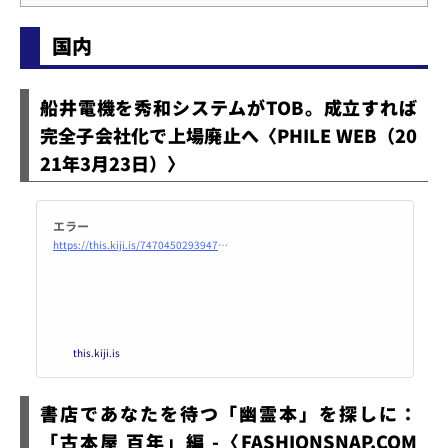
国内
船井電機を秀和システムがTOB。成立すれば
完全子会社化で上場廃止へ〈PHILE WEB（20
21年3月23日）〉
エラー
https://this.kiji.is/747045029394710528?c=491375730748638305
this.kiji.is
書店であなたを待つ「幽霊本」を探しに：
「古本屋 百年」編 -〈FASHIONSNAP.COM