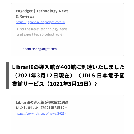
Engadget | Technology News
& Reviews
https://japanese.engadget.com/-090009604.html
Find the latest technology news
and expert tech product reviews.
Learn about the latest gadgets an
d consumer tech products for en
japanese.engadget.com
tertainment, gaming, lifestyle an
d more.
LibrariEの導入館が400館に到達いたしました
（2021年3月12日現在）〈JDLS 日本電子図
書館サービス（2021年3月19日）〉
LibrariEの導入館が400館に到達
いたしました（2021年3月12日
現在） | JDLS
https://www.jdls.co.jp/news/2021/03/librarieの導入館が400館に到達いたしました（2021年3月12日現/