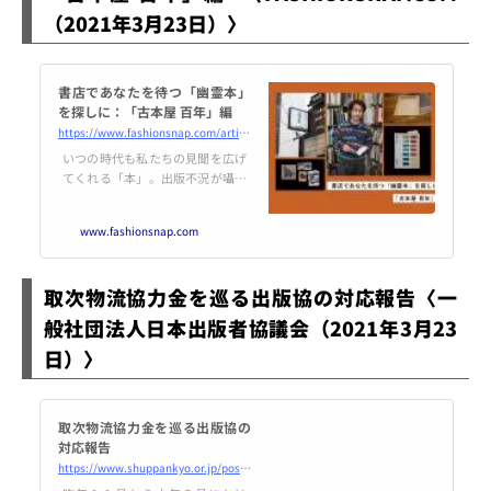
（2021年3月23日）〉
書店であなたを待つ「幽霊本」
を探しに：「古本屋 百年」編
https://www.fashionsnap.com/article/hyakunen-maturebook/
いつの時代も私たちの見聞を広げ
てくれる「本」。出版不況が囁か
れ始めた2006年から吉祥寺に店舗
を構える「古本屋 百年」は、古書
www.fashionsnap.com
の販売のみならず店内でトークイ
ベントを行うなど、古本屋兼イベ
ントスペースの先駆けとしても知
取次物流協力金を巡る出版協の対応報告〈一
られている。
般社団法人日本出版者協議会（2021年3月23
日）〉
取次物流協力金を巡る出版協の
対応報告
https://www.shuppankyo.or.jp/post/oshirase20210323