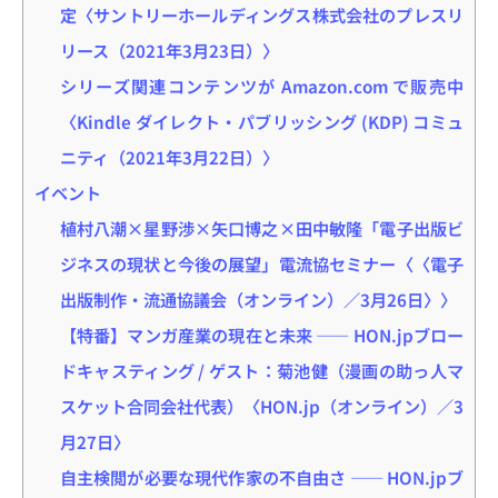
定〈サントリーホールディングス株式会社のプレスリ
リース（2021年3月23日）〉
シリーズ関連コンテンツが Amazon.com で販売中
〈Kindle ダイレクト・パブリッシング (KDP) コミュ
ニティ（2021年3月22日）〉
イベント
植村八潮×星野渉×矢口博之×田中敏隆「電子出版ビ
ジネスの現状と今後の展望」電流協セミナー〈〈電子
出版制作・流通協議会（オンライン）／3月26日〉〉
【特番】マンガ産業の現在と未来 ―― HON.jpブロー
ドキャスティング / ゲスト：菊池健（漫画の助っ人マ
スケット合同会社代表）〈HON.jp（オンライン）／3
月27日〉
自主検閲が必要な現代作家の不自由さ ―― HON.jpブ