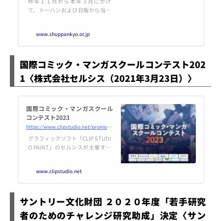
昨年１１月から本年３月にかけ
て、トーハンおよび日販から当会
会員社に対し「物流協力金」の要
請が行われている。 近年の物流費
www.shuppankyo.or.jp
の高騰を受けて、書店への書籍の
送品に対して、出版社に一定額の
負担を求めるもので、トーハンの
国際コミック・マンガスクールコンテスト202
説明では、取引のある全出版社に
対して一律に要請を行うとしてい
1〈株式会社セルシス（2021年3月23日）〉
る。 しかし、中小出版社の多く
は、正味や歩戻し、支払保留な
ど、既に厳しい取引条件を課せら
れている。 出版協は、取引条件の
国際コミック・マンガスクール
公正化を伴...
コンテスト2023
https://www.clipstudio.net/promotion/comiccontest/ja/
グラフィックソフト「CLIP STUDI
O PAINT」のセルシスが主催する
学生を対象としたコンテスト。グ
ランプリの他、マンガ、コミッ
www.clipstudio.net
ク、縦スクロールコミック、バン
ドデシネ、作画、イラスト各部門
の受賞作品が決定！
サントリー文化財団 ２０２０年度「若手研究
者のためのチャレンジ研究助成」決定〈サン