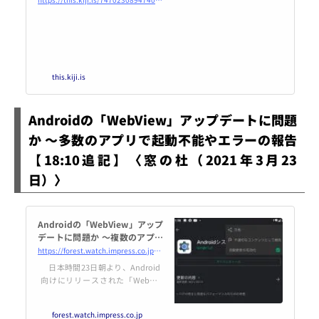
this.kiji.is
Androidの「WebView」アップデートに問題
か ～多数のアプリで起動不能やエラーの報告
【18:10追記】〈窓の杜（2021年3月23
日）〉
Androidの「WebView」アップ
デートに問題か ～複数のアプリ
で起動不能やエラーの報告相次
https://forest.watch.impress.co.jp/docs/news/1313757.html
ぐ【18:10追記】／「WebVie
日本時間23日朝より、Android
w」と「Google Chrome」を最
向けにリリースされた「WebVie
新版に更新することで解消
w」コンポーネントの更新が原因
で、「Google」や「LINE」など
forest.watch.impress.co.jp
のアプリが起動できなかった