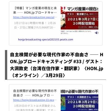
【特番】マンガ産業の現在と未
来 ―― HON.jpブロードキャス
ティング / ゲスト：菊池健（漫
https://honjp-broadcasting-special202103.peatix.com/view
画の助っ人マスケット合同会社
3月27日は1時間の特番！ 2月26
代表）
日・27日に開催されたIMART2021
のプロデューサー菊池健さんをゲ
ストに迎え「マンガ産業の現在と
honjp-broadcasting-special202103.peatix.com
未来」というテーマで最近のト
ピックスを掘り下... powered by
Peatix : More than a ticket.
自主検閲が必要な現代作家の不自由さ ―― H
ON.jpブロードキャスティング #33 / ゲスト：
大洞敦史（台湾在住作家・翻訳家）〈HON.jp
（オンライン）／3月29日〉
自主検閲が必要な現代作家の不
自由さ ―― HON.jpブロード
キャスティング #33 / ゲスト：
https://honjp-broadcasting-33.peatix.com/view
大洞敦史（台湾在住作家・翻訳
3月29日のゲストは大洞敦史さん
家）
（台湾在住作家・翻訳家）です。