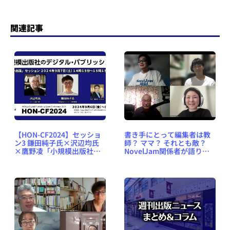
関連記事
【HON-CF2024】セッショ
書き手にとって編集者は教
ン3 鎌田純子氏×沢辺均氏
師？ ママ？ それとも敵？
×鷹野凌「小規模出版社の
NovelJam関係者が語り合
デジタル・パブリッシン
う【HON-CF2024レポー
グ」〈オンライン／2024年
ト】
9月7日（土）14時15分か
ら〉