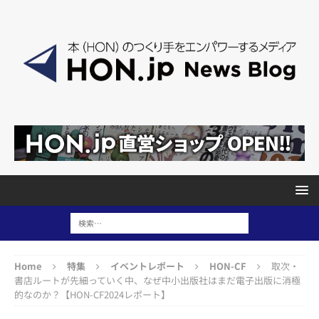
Home
特集
イベントレポート
HON-CF
取次・
書店ルートが先細っていく中、なぜ中小出版社はまだ電子出版に消極
的なのか？【HON-CF2024レポート】