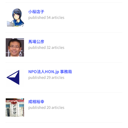
小桜店子
published 54 articles
馬場公彦
published 32 articles
NPO法人HON.jp 事務局
published 29 articles
成相裕幸
published 20 articles