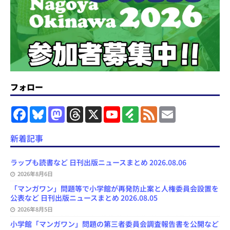
フォロー
F
B
M
T
X
Y
F
F
E
a
l
a
h
o
e
e
m
c
u
s
r
u
e
e
a
e
e
t
e
T
d
d
i
新着記事
b
s
o
a
u
l
l
o
k
d
d
b
y
o
y
o
s
e
ラップも読書など 日刊出版ニュースまとめ 2026.08.06
k
n
C
2026年8月6日
h
a
「マンガワン」問題等で小学館が再発防止案と人権委員会設置を
n
公表など 日刊出版ニュースまとめ 2026.08.05
n
e
2026年8月5日
l
小学館「マンガワン」問題の第三者委員会調査報告書を公開など