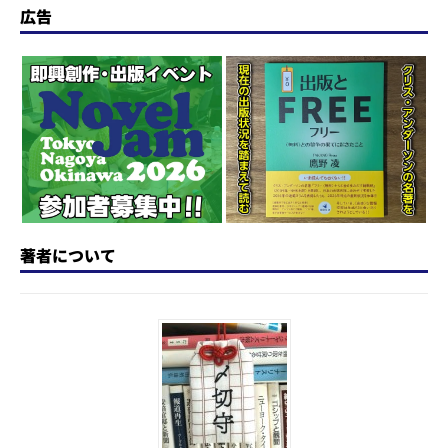
o
s
e
a
n
広告
d
k
b
d
a
o
y
o
s
n
o
k
著者について