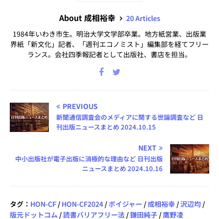
About 成相裕幸
20 Articles
1984年いわき市生。明治大学文学部卒業。地方紙営業、出版業
界紙「新文化」記者、「週刊エコノミスト」編集部を経てフリー
ランス。会社四季報記者として出版社、書店を担当。
PREVIOUS
新聞通信調査会のメディアに関する世論調査など 日
刊出版ニュースまとめ 2024.10.15
NEXT
中小出版社が電子出版に消極的な理由など 日刊出版
ニュースまとめ 2024.10.16
タグ：
HON-CF
/
HON-CF2024
/
ボイジャー
/
成相裕幸
/
沢辺均
/
版元ドットコム
/
読書バリアフリー法
/
鎌田純子
/
鷹野凌