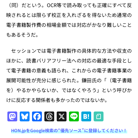
（同）だという。OCR等で読み取っても正確にすべて反
映されるとは限らず校正を入れざるを得ないため通常の
電子書籍製作費の相場金額では対応がかなり難しいこと
もあるそうだ。
セッションでは電子書籍製作の具体的な方法や収支の
ほかに、読書バリアフリー法への対応の最適な手段とし
て電子書籍の意義も語られ、これからの電子書籍事業の
展開可能性が充分に感じられた。鎌田氏の「（電子書籍
を）やるかやらないか、ではなくやろう」という呼びか
けに反応する関係者も多かったのではないか。
M
Bl
F
T
X
Li
H
a
u
a
h
n
at
HON.jpをGoogle検索の“優先ソース”に登録してください！
st
e
c
re
e
e