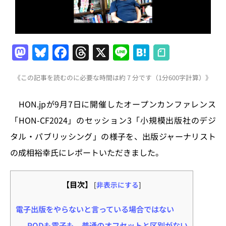
M
Bl
F
T
X
Li
H
a
u
a
h
n
at
《この記事を読むのに必要な時間は約 7 分です（1分600字計算）》
st
e
c
re
e
e
o
s
e
a
n
HON.jpが9月7日に開催したオープンカンファレンス
d
k
b
d
a
「HON-CF2024」のセッション3「小規模出版社のデジ
o
y
o
s
タル・パブリッシング」の様子を、出版ジャーナリスト
n
o
の成相裕幸氏にレポートいただきました。
k
【目次】
[
非表示にする
]
電子出版をやらないと言っている場合ではない
PODも電子も、普通のオフセットと区別がない