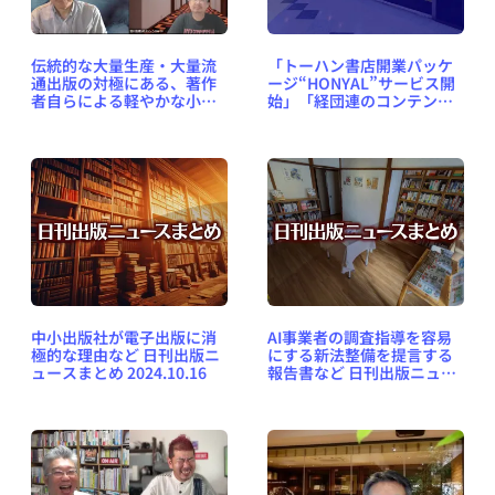
伝統的な大量生産・大量流
「トーハン書店開業パッケ
通出版の対極にある、著作
ージ“HONYAL”サービス開
者自らによる軽やかな小商
始」「経団連のコンテンツ
い【HON-CF2024レポー
提言に文字モノなし」な
ト】
ど、週刊出版ニュースまと
め＆コラム #639（2024年
10月13日～19日）
中小出版社が電子出版に消
AI事業者の調査指導を容易
極的な理由など 日刊出版ニ
にする新法整備を提言する
ュースまとめ 2024.10.16
報告書など 日刊出版ニュー
スまとめ 2024.12.27