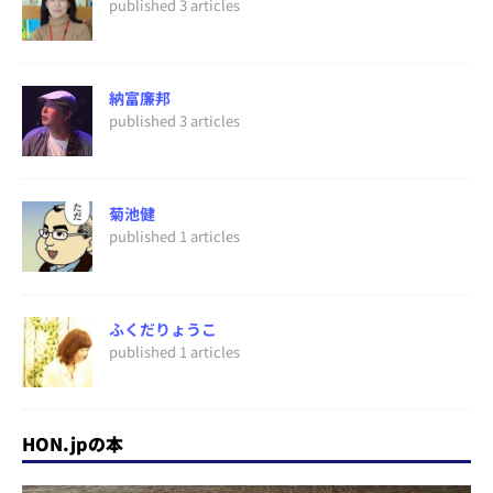
published 3 articles
納富廉邦
published 3 articles
菊池健
published 1 articles
ふくだりょうこ
published 1 articles
HON.jpの本