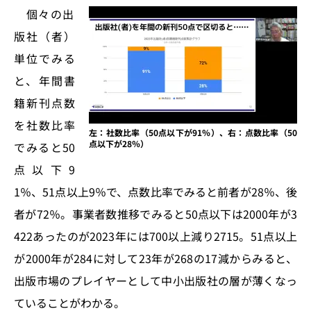
個々の出
版社（者）
単位でみる
と、年間書
籍新刊点数
を社数比率
左：社数比率（50点以下が91％）、右：点数比率（50
点以下が28％）
でみると50
点以下9
1％、51点以上9％で、点数比率でみると前者が28％、後
者が72％。事業者数推移でみると50点以下は2000年が3
422あったのが2023年には700以上減り2715。51点以上
が2000年が284に対して23年が268の17減からみると、
出版市場のプレイヤーとして中小出版社の層が薄くなっ
ていることがわかる。