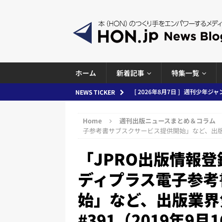
ホーム
新着記事
特集一覧
[ 2026年8月6日 ]
ラップも読書な
NEWS TICKER
[ 2026年8月5日 ]
「マンガワン
Home
週刊出版ニュースまとめ＆コラム
ースまとめ 2026.08.05
日刊
子参考書サブスクサービス提供開始」など、出版業界
[ 2026年8月4日 ]
小学館「マン
「JPRO出版情報
め 2026.08.04
日刊出版ニュ
ディプラス電子参考
[ 2026年8月3日 ]
「講談社、著
始」など、出版業界
務化」など、週刊出版ニュースまとめ
とめ＆コラム
#391（2019年9月