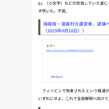
p」（小文字）などが目指していた姿に……
ず吹いた。不覚。
海賊版・漫画村元運営者、逮捕へ
（2019年9月18日）〉
エラー
https://this.kiji.is/546888378273432673
this.kiji.is
フィリピンで拘束されたという報道が7
いずれにせよ、これで全容解明へ向けて