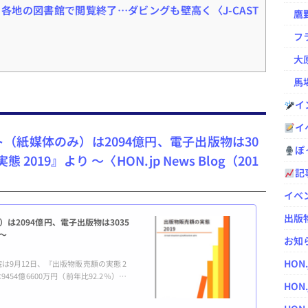
各地の図書館で閲覧終了…ダビングも壁高く〈J-CAST
鷹野凌の
フラ
大原
馬場
イ
イ
ト（紙媒体のみ）は2094億円、電子出版物は30
ぽっ
2019』より ～〈HON.jp News Blog（201
記
イベ
出版
は2094億円、電子出版物は3035
 ～
お知
HON
9月12日、『出版物販売額の実態 2
454億6600万円（前年比92.2％）、
HON.
105.3％）、電子出版物は3035億円
他の傾向としては、コンビニエンスストア