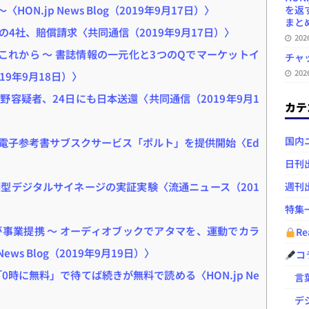
ON.jp News Blog（2019年9月17日）〉
を返
まとめ 
4社、賠償請求〈共同通信（2019年9月17日）〉
20
これから ～ 書誌情報の一元化と3つのQでマーケットイ
チャ
20
2019年9月18日）〉
容疑者、24日にも日本送還〈共同通信（2019年9月1
カテ
国内
電子参考書サブスクサービス「ポルト」を提供開始〈Ed
日刊
棚型デジタルサイネージの実証実験〈流通ニュース（201
週刊
特集
事業提携 ～ オーディオブックでアタマを、運動でカラ
Re
ws Blog（2019年9月19日）〉
コ
時に無料」で待てば続きが無料で読める〈HON.jp Ne
言葉
デジ