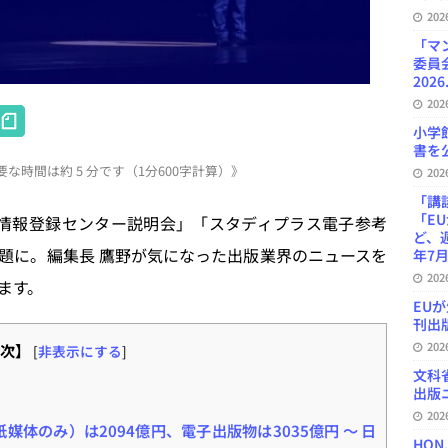
20
「マ
委員
2026
20
H
小学
at
書を公
な時間は約 5 分です（1分600字計算）》
e
20
「講
n
「E
O出版情報登録センター説明会」「スタディプラス電子参考
a
ど、
題に。編集長 鷹野が気になった出版業界のニュースを
年7月
20
ます。
EU
刊出版
20
次】
[
非表示にする
]
文科
出版ニ
20
媒体のみ）は2094億円、電子出版物は3035億円 ～ 日
HON