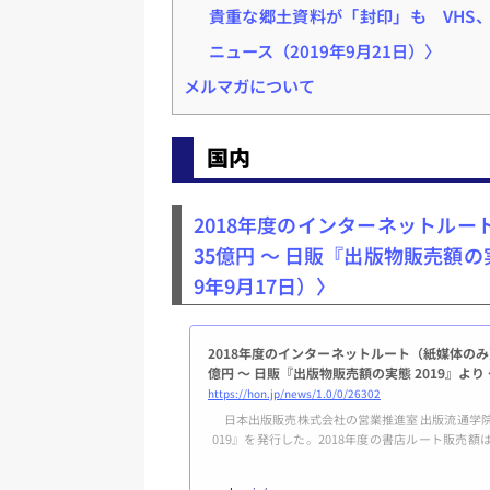
貴重な郷土資料が「封印」も VHS、
ニュース（2019年9月21日）〉
メルマガについて
国内
2018年度のインターネットルー
35億円 ～ 日販『出版物販売額の実態 
9年9月17日）〉
2018年度のインターネットルート（紙媒体のみ）
億円 ～ 日販『出版物販売額の実態 2019』より
https://hon.jp/news/1.0/0/26302
日本出版販売株式会社の営業推進室 出版流通学院は
019』を発行した。2018年度の書店ルート販売額は9
インターネットルート（紙媒体のみ）は2094億円（同
（同125.2％）と推定している。 2018年度の