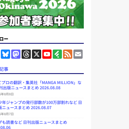
ロー
F
B
M
T
X
Y
F
F
E
a
l
a
h
o
e
e
m
c
u
s
r
u
e
e
a
e
e
t
e
T
d
d
i
記事
b
s
o
a
u
l
l
o
k
d
d
b
y
o
y
o
s
e
プロの翻訳・集英社「MANGA MILLION」な
k
n
C
刊出版ニュースまとめ 2026.08.08
h
a
26年8月8日
n
少年ジャンプの発行部数が100万部割れなど 日
n
e
ニュースまとめ 2026.08.07
l
26年8月7日
プも読書など 日刊出版ニュースまとめ
.08.06