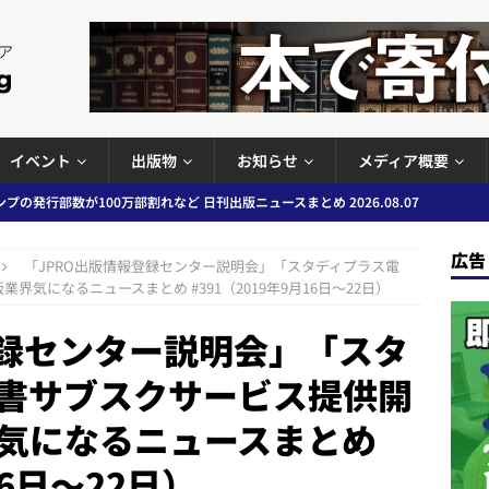
イベント
出版物
お知らせ
メディア概要
ど 日刊出版ニュースまとめ 2026.08.06
日刊出版ニュースまとめ
」問題等で小学館が再発防止案と人権委員会設置を公表など 日刊出版ニュ
広告
「JPRO出版情報登録センター説明会」「スタディプラス電
出版ニュースまとめ
気になるニュースまとめ #391（2019年9月16日～22日）
ガワン」問題の第三者委員会調査報告書を公開など 日刊出版ニュースまと
登録センター説明会」「スタ
ースまとめ
書サブスクサービス提供開
者向けポータルサイト提供開始」「EUが生成AIコンテンツの識別表示を義
気になるニュースまとめ
＆コラム #726（2026年7月26日～8月1日）
週刊出版ニュースま
16日～22日）