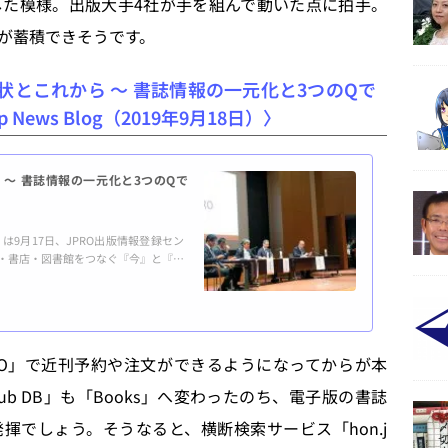
た模様。出版大手4社が手を組んで動いた点に拍手。
が蓄積できそうです。
状とこれから ～ 書誌情報の一元化と3つのQで
ews Blog（2019年9月18日）〉
 ～ 書誌情報の一元化と3つのQで
9月17日、JPRO出版情報登録セン
会社・書店・図書館をつなぐ『今』と『未
のB向け情報提供ツール「Books P
以降の電子出版物情報登録新方式につい
トで川上から川下まで ［写真クリッ
PRO」で近刊予約や注文ができるようになってからが本
b DB」も「Books」へ変わったのち、電子版の書誌
揮でしょう。そうなると、横断検索サービス「hon.j