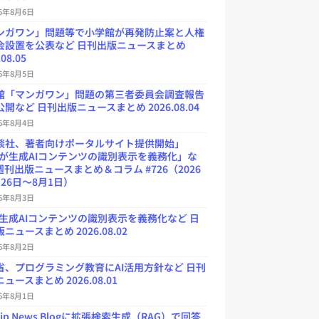
26年8月6日
ンガワン」問題等で小学館が再発防止案と人権
会設置を公表など 日刊出版ニュースまとめ
.08.05
26年8月5日
館「マンガワン」問題の第三者委員会調査報告
開など 日刊出版ニュースまとめ 2026.08.04
26年8月4日
談社、著者向けポータルサイト提供開始」
Uが生成AIコンテンツの識別表示を義務化」な
週刊出版ニュースまとめ＆コラム #726（2026
26日～8月1日）
26年8月3日
が生成AIコンテンツの識別表示を義務化など 日
ニュースまとめ 2026.08.02
26年8月2日
省、プログラミング教育にAI活用方針など 日刊
ュースまとめ 2026.08.01
26年8月1日
.jp News Blogに拡張検索生成（RAG）で回答