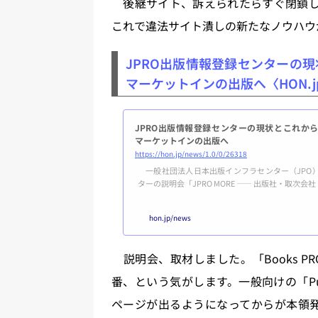
後継サイト、訴えられたらすぐ閉鎖し
これで違法サイト潰しの新たなノウハウ
JPRO出版情報登録センターの現
マーケットインの出版へ〈HON.jp N
JPRO出版情報登録センターの現状とこれから
マーケットインの出版へ
https://hon.jp/news/1.0/0/26318
一般社団法人日本出版インフラセンター（JPO）は
ターの説明会「JPRO MORE ―― 出版社・取次
来図』」を開催した。第1部では来年3月リリース予定
RO」（仮称）などについて、第2部では10月1日
hon.jp/news
て、それぞれ説明が行われた。業界統一フォーマッ
クで拡大...
説明会、取材しました。「Books 
番、という気がします。一般向けの「Pu
ページが出るようになってからが本領発