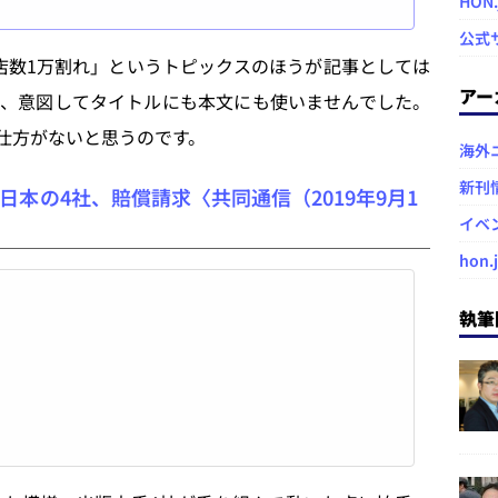
HON
ドラッグストアなど）の減少傾向が続い
公式
数1万割れ」というトピックスのほうが記事としては
アー
、意図してタイトルにも本文にも使いませんでした。
仕方がないと思うのです。
海外
新刊
本の4社、賠償請求〈共同通信（2019年9月1
イベ
hon.
執筆