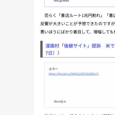
hon.jp/news
（CVS）と、その他（大学生協・駅・スーパー・
て...
恐らく「書店ルート1兆円割れ」「書店
反響が大きいことが予想できたのですが
悪いほうにばかり着目して、増幅しても
漫画村「後継サイト」提訴 米で日
7日）〉
エラー
https://this.kiji.is/546511625781806177
this.kiji.is