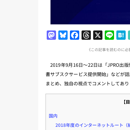
M
Bl
F
T
X
Li
a
u
a
h
n
《この記事を読むのに必要
st
e
c
re
e
o
s
e
a
2019年9月16日～22日は「JPR
d
k
b
d
書サブスクサービス提供開始」などが話
o
y
o
s
まとめ、独自の視点でコメントしてあり
n
o
k
【目
国内
2018年度のインターネットルート（紙