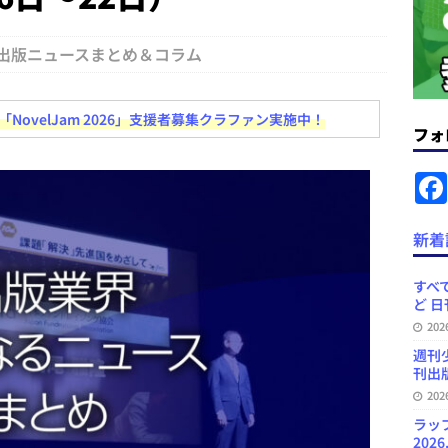
コンテンツの識別表示を義務化など 日刊出版ニュースまとめ 2026.08.02
出版ニュースまとめ＆コラム
ラミング教育にAI活用方針など 日刊出版ニュースまとめ 2026.08.01
ovelJam 2026」支援者募集クラファン実施中！
フォ
News Blogに拡張検索生成（RAG）で回答を返すチャットボットを設置など
.31
日刊出版ニュースまとめ
ット（ベータ版）を公開しました
お知らせ
新着
訳・集英社「MANGA MILLION」など 日刊出版ニュースまとめ
スまとめ
すべて
ど 日
プの発行部数が100万部割れなど 日刊出版ニュースまとめ 2026.08.07
20
週刊
刊出版
20
ラッ
2026