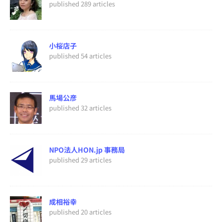
published 289 articles
小桜店子
published 54 articles
馬場公彦
published 32 articles
NPO法人HON.jp 事務局
published 29 articles
成相裕幸
published 20 articles