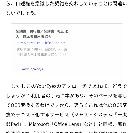
ら、口述権を意識した契約を交わしていることは間違い
ないでしょう。
契約書 | 刊行物／契約書 | 社団法
人 日本書籍出版協会
https://www.jbpa.or.jp/publication/contract.html
出版事業に関わる活動を行う一般
社団法人日本書籍出版協会（JBP
A）は、再販制度、著作権、出版
契約などへの取組みを行っており
www.jbpa.or.jp
ます。
しかしこのYourEyesのアプローチであれば、どうで
しょうか？ 利用者の手元に本があり、そのページを写し
てOCR変換するわけですから、恐らくこれは他のOCR変
換でテキスト化するサービス（ジャストシステム「一太
郎Pad」、Microsoft「Office Lens」など）と同様、著作