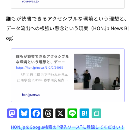
youreyes.jp
誰もが読書できるアクセシブルな環境という理想と、
データ流出への根強い懸念という現実（HON.jp News Bl
og）
誰もが読書できるアクセシブル
な環境という理想と、データ流
出への根強い懸念という現実
https://hon.jp/news/1.0/0/24956
5月11日に都内で行われた日本
出版学会 2019年 春季研究発表会
で、私は「学術書のアクセシビリ
ティ ―― 手話翻訳動画、テキス
hon.jp/news
トデータ提供の実践から」を聴講
した。先駆的で興味深い取り組み
だと思うのと同時に、データ流出
M
Bl
F
T
X
Li
H
への懸念などがさまざまな形で障
壁となっている現状に、少し頭が
a
u
a
h
n
at
痛くなった。今回のコラムでは、
HON.jpをGoogle検索の“優先ソース”に登録してください！
st
e
c
re
e
e
このことについて考えてみたい。
前提として、研究発表は素晴らし