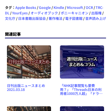
タグ：
Apple Books
/
Google
/
Kindle
/
Microsoft
/
OCR
/
TRC-
DL
/
YourEyes
/
オーディオブック
/
ポニーキャニオン
/
出版権
/
文化庁
/
日本書籍出版協会
/
著作権法
/
電子図書館
/
音声読み上げ
関連記事
日刊出版ニュースまとめ
「NHK記事閲覧も要費
2021.03.18
用？」「Threads日本の利
用者1000万人超」「ドラマ
化マンガの作者急逝」な
ど、週刊出版ニュースまと
め＆コラム #605（2024年1
月28日～2月3日）