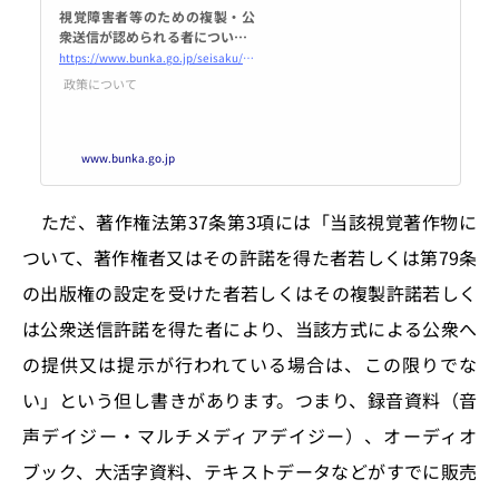
視覚障害者等のための複製・公
衆送信が認められる者について |
文化庁
https://www.bunka.go.jp/seisaku/chosakuken/seidokaisetsu/1412247.html
政策について
www.bunka.go.jp
ただ、著作権法第37条第3項には「当該視覚著作物に
ついて、著作権者又はその許諾を得た者若しくは第79条
の出版権の設定を受けた者若しくはその複製許諾若しく
は公衆送信許諾を得た者により、当該方式による公衆へ
の提供又は提示が行われている場合は、この限りでな
い」という但し書きがあります。つまり、録音資料（音
声デイジー・マルチメディアデイジー）、オーディオ
ブック、大活字資料、テキストデータなどがすでに販売