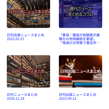
日刊出版ニュースまとめ
「書協・雑協が総額表示義
2022.01.07
務化の免除継続を要望」
「鬼滅の刃特需で書店市場4
年ぶりに拡大か」など、週
刊ニュースまとめ＆コラム
#450（2020年11月22日～
28日）
日刊ニュースまとめ
日刊出版ニュースまとめ
2020.11.28
2023.04.12