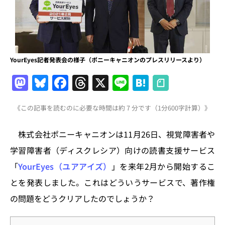
YourEyes記者発表会の様子（ポニーキャニオンのプレスリリースより）
M
Bl
F
T
X
Li
H
a
u
a
h
n
at
《この記事を読むのに必要な時間は約 7 分です（1分600字計算）》
st
e
c
re
e
e
o
s
e
a
n
株式会社ポニーキャニオンは11月26日、視覚障害者や
d
k
b
d
a
学習障害者（ディスクレシア）向けの読書支援サービス
o
y
o
s
「
YourEyes（ユアアイズ）
」を来年2月から開始するこ
n
o
とを発表しました。これはどういうサービスで、著作権
k
の問題をどうクリアしたのでしょうか？