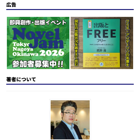
o
s
e
a
n
広告
かった 研究発表は上の写真のよ
うに、手話...
d
k
b
d
a
o
y
o
s
n
o
k
著者について