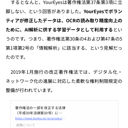
するとなんと、YourEyesは著作権法第37条第3項に立
脚しない、という回答がありました。
YourEyesでボラン
ティアが修正したデータは、OCRの読み取り精度向上の
ために、AI解析に供する学習データとして利用する
とい
うのです。つまり、著作権法第30条の4および第47条の5
第1項第2号の「情報解析」に該当する、という見解だっ
たのです。
2019年1月施行の改正著作権法では、デジタル化・
ネットワーク化の進展に対応した柔軟な権利制限規定の
整備が行われています。
著作権法の一部を改正する法律
（平成30年法律第30号）につい
て | 文化庁
https://www.bunka.go.jp/seisaku/chosakuken/hokaisei/h30_hokaisei/
政策について