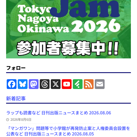
フォロー
F
B
M
T
X
Y
F
F
E
a
l
a
h
o
e
e
m
c
u
s
r
u
e
e
a
e
e
t
e
T
d
d
i
新着記事
b
s
o
a
u
l
l
o
k
d
d
b
y
o
y
o
s
e
ラップも読書など 日刊出版ニュースまとめ 2026.08.06
k
n
C
2026年8月6日
h
a
「マンガワン」問題等で小学館が再発防止案と人権委員会設置を
n
公表など 日刊出版ニュースまとめ 2026.08.05
n