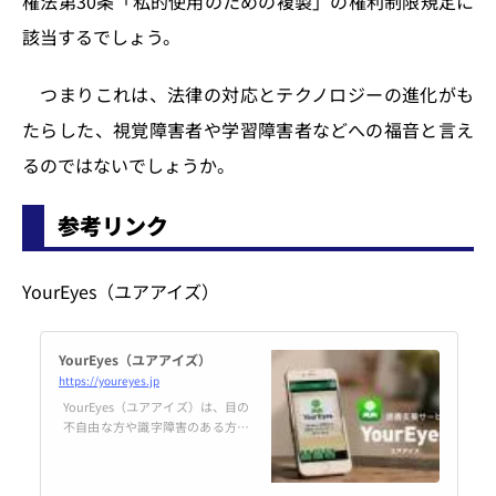
権法第30条「私的使用のための複製」の権利制限規定に
該当するでしょう。
つまりこれは、法律の対応とテクノロジーの進化がも
たらした、視覚障害者や学習障害者などへの福音と言え
るのではないでしょうか。
参考リンク
YourEyes（ユアアイズ）
YourEyes（ユアアイズ）
https://youreyes.jp
YourEyes（ユアアイズ）は、目の
不自由な方や識字障害のある方の
ためのサービスです。