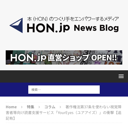
Home
特集
コラム
著作権法第37条を使わない視覚障
害者等向け読書支援サービス「YourEyes（ユアアイズ）」の衝撃【追
記有】