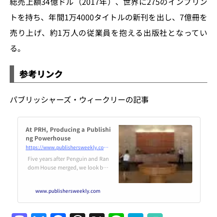
総売上額34億ドル（2017年）、世界に275のインプリン
トを持ち、年間1万4000タイトルの新刊を出し、7億冊を
売り上げ、約1万人の従業員を抱える出版社となってい
る。
参考リンク
パブリッシャーズ・ウィークリーの記事
At PRH, Producing a Publishi
ng Powerhouse
https://www.publishersweekly.com/pw/by-topic/industry-news/publisher-news/article/77617-at-prh-producing-a-publishing-powerhouse.html
Five years after Penguin and Ran
dom House merged, we look bac
k at how the two giants were inte
grated.
www.publishersweekly.com