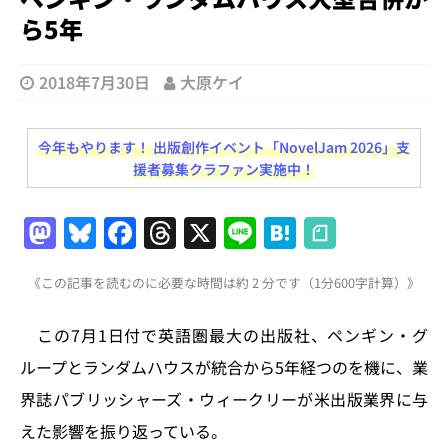
ら5年
2018年7月30日
大原ケイ
今年もやります！ 出版創作イベント「NovelJam 2026」支
援者募集クラファン実施中！
M
Bl
F
T
X
Li
H
a
u
a
h
n
at
《この記事を読むのに必要な時間は約 2 分です（1分600字計算）》
st
e
c
re
e
e
o
s
e
a
n
この7月1日付で英語圏最大の出版社、ペンギン・グ
d
k
b
d
a
ループとランダムハウスが統合から5年経つのを機に、業
o
y
o
s
界誌パブリッシャーズ・ウィークリーが米出版業界に与
n
o
えた影響を振り返っている。