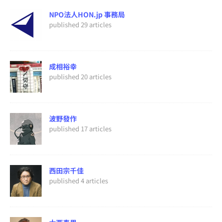
NPO法人HON.jp 事務局
published 29 articles
成相裕幸
published 20 articles
波野發作
published 17 articles
西田宗千佳
published 4 articles