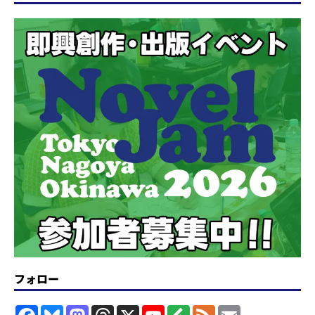
フォロー
F
B
M
T
X
Y
F
F
E