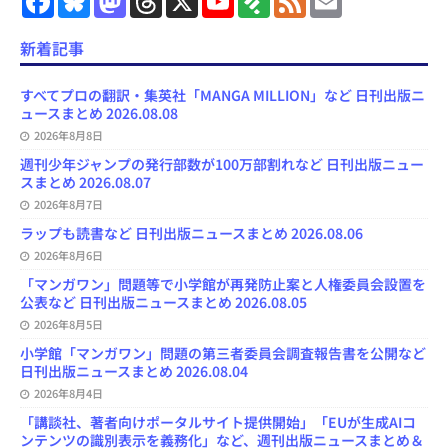
a
l
a
h
o
e
e
m
c
u
s
r
u
e
e
a
e
e
t
e
T
d
d
i
新着記事
b
s
o
a
u
l
l
o
k
d
d
b
y
o
y
o
s
e
すべてプロの翻訳・集英社「MANGA MILLION」など 日刊出版ニ
k
n
C
ュースまとめ 2026.08.08
h
2026年8月8日
a
n
週刊少年ジャンプの発行部数が100万部割れなど 日刊出版ニュー
n
スまとめ 2026.08.07
e
l
2026年8月7日
ラップも読書など 日刊出版ニュースまとめ 2026.08.06
2026年8月6日
「マンガワン」問題等で小学館が再発防止案と人権委員会設置を
公表など 日刊出版ニュースまとめ 2026.08.05
2026年8月5日
小学館「マンガワン」問題の第三者委員会調査報告書を公開など
日刊出版ニュースまとめ 2026.08.04
2026年8月4日
「講談社、著者向けポータルサイト提供開始」「EUが生成AIコ
ンテンツの識別表示を義務化」など、週刊出版ニュースまとめ＆