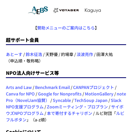
【
賛助メニューのご案内はこちら
】
超サポート会員
あとーす
/
鈴木征浩
/ 天野優 / 的場章 /
淡波亮作
/ 田澤大祐
（申込順・敬称略）
NPO法人向けサービス等
Arts and Law
/
Benchmark Email
/
CANPANプロジェクト
/
Canva for NPO
/
Google for Nonprofits
/
MotionGallery
/
note
Pro（NovelJam協賛）
/
Syncable
/
TechSoup Japan
/
Slack
NPO支援プログラム
/
Zoomミーティング・プロプラン
/
サイボ
ウズNPOプログラム
/
本で寄付するチャリボン
/ ルビ財団「
ルビ
フルボタン
」（a-z順）
Cookieについて