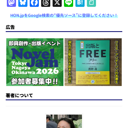
M
Bl
F
T
X
Li
H
a
u
a
h
n
at
HON.jpをGoogle検索の“優先ソース”に登録してください！
st
e
c
re
e
e
o
s
e
a
n
広告
d
k
b
d
a
o
y
o
s
n
o
k
著者について