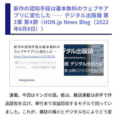
新作の認知手段は基本無料のウェブやア
プリに変化した ―― デジタル出版論 第
3章 第4節〈HON.jp News Blog（2022
年6月8日）〉
新作の認知手段は基本無料の
ウェブやアプリに変化した ――
デジタル出版論 第3章 第4節
https://hon.jp/news/1.0/0/36256
電子コミックのビジネスモデル
では次に、「従来の雑誌を代替で
きるほどの存在」にまで成長し
た、電子コミックのビジネスモデ
hon.jp/news
ルをさらに深掘りしましょう。こ
こからは再び、「狭義の出版」領
域だけに絞れない話も多くなりま
連載、今回はマンガの話。紙は、雑誌連載は赤字で作
す。ユーザーとコンテンツの接点
にあるもの ビジネスモデルの話
品認知を広げ、単行本で収益回収するモデルで回ってい
をする前に、コンテンツをユー
ザーに届ける仕組みを、もう少し
ました。これが、雑誌の縮小とデジタル化によりどう変
詳しく説明しておく必要があるで