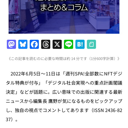
M
Bl
F
T
X
Li
H
a
u
a
h
n
at
《この記事を読むのに必要な時間は約 14 分です（1分600字計算）》
st
e
c
re
e
e
o
s
e
a
n
2022年6月5日～11日は「週刊SPA!全部数にNFTデジ
d
k
b
d
a
タル特典が付与」「デジタル社会実現への重点計画閣議
o
y
o
s
決定」などが話題に。広い意味での出版に関連する最新
n
o
ニュースから編集長 鷹野が気になるものをピックアップ
k
し、独自の視点でコメントしてあります（ISSN 2436-82
37）。