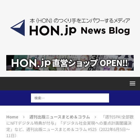
Home
週刊出版ニュースまとめ＆コラム
「週刊SPA!全部数
にNFTデジタル特典が付与」「デジタル社会実現への重点計画閣議決
定」など、週刊出版ニュースまとめ＆コラム #525（2022年6月5日～
11日）