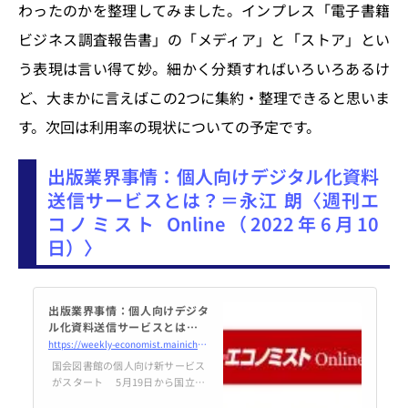
わったのかを整理してみました。インプレス「電子書籍
しょう。第1章の「表現と伝達の
プロセス」で...
ビジネス調査報告書」の「メディア」と「ストア」とい
う表現は言い得て妙。細かく分類すればいろいろあるけ
ど、大まかに言えばこの2つに集約・整理できると思いま
す。次回は利用率の現状についての予定です。
出版業界事情：個人向けデジタル化資料
送信サービスとは？＝永江 朗〈週刊エ
コノミスト Online（2022年6月10
日）〉
出版業界事情：個人向けデジタ
ル化資料送信サービスとは？＝
永江朗 | 週刊エコノミスト Onli
https://weekly-economist.mainichi.jp/articles/20220621/se1/00m/020/015000c
ne
国会図書館の個人向け新サービス
がスタート 5月19日から国立国
会図書館（NDL）の「個人向けデ