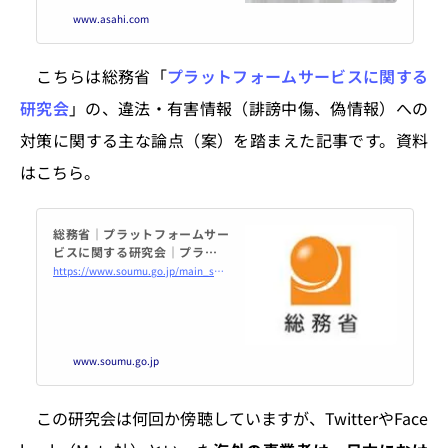
日本国内でどんな対応をしている
www.asahi.com
かを開示させるため、法的な枠組
みを含めた検討を政府に求める素
案をまとめた。これ…
こちらは総務省「
プラットフォームサービスに関する
研究会
」の、違法・有害情報（誹謗中傷、偽情報）への
対策に関する主な論点（案）を踏まえた記事です。資料
はこちら。
総務省｜プラットフォームサー
ビスに関する研究会｜プラット
フォームサービスに関する研究
https://www.soumu.go.jp/main_sosiki/kenkyu/platform_service/02kiban18_02000216.html
会（第37回）配布資料
www.soumu.go.jp
この研究会は何回か傍聴していますが、TwitterやFace