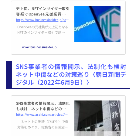
史上初、NFTインサイダー取引
容疑でOpenSea元従業員を起
訴…連邦検事｢株もNFTも同じ
https://www.businessinsider.jp/post-254996
だ｣
OpenSeaの元社員が史上初となる
NFTのインサイダー取引で逮捕・
起訴されました。｢NFTは新しい
ものかもしれないが、この種の犯
www.businessinsider.jp
罪はそうではない｣と、連邦検事
のダミアン・ウィリアムズは述べ
ています。
SNS事業者の情報開示、法制化も検討
ネット中傷などの対策巡り〈朝日新聞デ
ジタル（2022年6月9日）〉
SNS事業者の情報開示、法制化
も検討 ネット中傷などの対策
巡り：朝日新聞デジタル
https://www.asahi.com/articles/ASQ696HCMQ69ULFA01G.html
ネット上の誹謗（ひぼう）中傷
対策をめぐり、総務省の有識者会
議は9日、大手SNS事業者などに