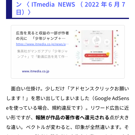
ン〈ITmedia NEWS（2022年6月7
日）〉
広告を見ると収益の一部が作者
の元に 「少年ジャンプ＋」ア
プリでキャンペーン
https://www.itmedia.co.jp/news/articles/2206/07/news124.html
集英社がマンガアプリ「少年ジャ
ンプ＋」で「動画広告を見て作者
を応援する！」キャンペーンを始
めた。Twitterでは「気持ちよくC
www.itmedia.co.jp
Mが見られる」「まんまと広告を
見るようになった」との反応が
あった。
面白い仕掛け。少しだけ「アドセンスクリックお願い
します！」を思い出してしまいました（Google AdSens
eを使っている場合、規約違反です）。リワード広告に近
い形ですが、
報酬が作品の著作者へ還元される
点が大き
な違い。ベクトルが変わると、印象が全然違います。そ