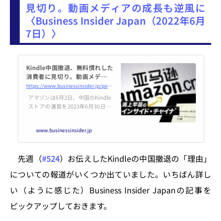
見切り。動画メディアの成長も逆風に
〈Business Insider Japan（2022年6月
7日）〉
Kindle中国撤退、無料慣れした
消費者に見切り。動画メディア
の成長も逆風に
https://www.businessinsider.jp/post-255063
アマゾンは6月2日、中国のKindle
ストアの運営を2023年6月30日に
停止すると発表しました。2013年
にKindleが中国に上陸した時にはi
www.businessinsider.jp
Phoneに劣らぬ注目を集めたもの
の、中国人消費者の行動様式は、
アマゾンの想定を大きく上回るス
先週（
#524
）お伝えしたKindleの中国撤退の「理由」
ピードで変化しました。
についての報道がいくつか出ていました。いちばん詳し
い（ように感じた）Business Insider Japanの記事を
ピックアップしておきます。