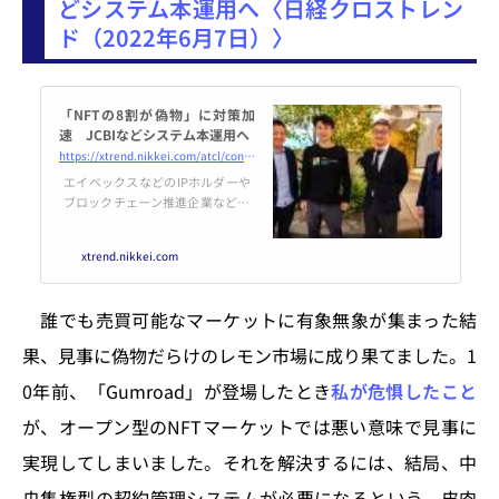
どシステム本運用へ〈日経クロストレン
ド（2022年6月7日）〉
「NFTの8割が偽物」に対策加
速 JCBIなどシステム本運用へ
https://xtrend.nikkei.com/atcl/contents/watch/00013/01846/
エイベックスなどのIPホルダーや
ブロックチェーン推進企業など34
社が加盟する一般社団法人JCBI
（ジャパン・コンテンツ・ブロッ
xtrend.nikkei.com
クチェーン・イニシアティブ）と
加入企業が連携して、コンテンツ
NFT（Non-Fungible Token、非
誰でも売買可能なマーケットに有象無象が集まった結
代替性トークン）の著作権の情報
を一元管理できる著作権流通シス
果、見事に偽物だらけのレモン市場に成り果てました。1
テムの本番利用を近く始める。コ
ンテンツNFTを正規流通させるた
0年前、「Gumroad」が登場したとき
私が危惧したこと
めの仕組みを検討する実証実験を
が、オープン型のNFTマーケットでは悪い意味で見事に
進めてきたが、本運用して市場の
活性化を促す。
実現してしまいました。それを解決するには、結局、中
央集権型の契約管理システムが必要になるという。皮肉