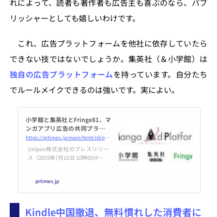
れによって、読者も著作者も広告主も喜ぶのなら、パブ
リッシャーとしても嬉しいわけです。
これ、広告プラットフォームを他社に依存していたら
できない技ではないでしょうか。集英社（＆小学館）は
独自の広告プラットフォーム
を持っています。自分たち
でルールメイクできるのは強いです。実によい。
小学館と集英社とFringe81、マ
ンガアプリ広告の共同プラット
フォーム事業を開始
https://prtimes.jp/main/html/rd/p/000000042.000012781.html
Unipos株式会社のプレスリリー
ス（2019年7月10日 10時00分）小
学館と集英社とFringe81、マンガ
アプリ広告の共同プラットフォー
prtimes.jp
ム事業を開始
Kindle中国撤退、無料慣れした消費者に