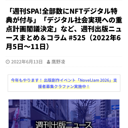
「週刊SPA!全部数にNFTデジタル特
典が付与」「デジタル社会実現への重
点計画閣議決定」など、週刊出版ニュ
ースまとめ＆コラム #525（2022年6
月5日～11日）
2022年6月13日
鷹野凌
今年もやります！ 出版創作イベント「NovelJam 2026」支
援者募集クラファン実施中！