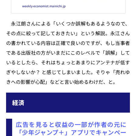
ジタル化資料送信サービス」が始
weekly-economist.mainichi.jp
まった。いくつか誤解もあるよう
なので、その点に絞って記してお
きたい。
永江朗さんによる「いくつか誤解もあるようなので、
その点に絞って記しておきたい」という解説。永江さん
の書かれている内容は正確で良いのですが、もし当事者
である出版社の方がいまだにこのレベルで「誤解」して
いるとしたら、それはちょっとあまりにアンテナが低す
ぎやしないか？ と感じてしまいました。そりゃ「売れゆ
きへの影響が心配」などと言い始めるわけだ、と。
経済
広告を見ると収益の一部が作者の元に
「少年ジャンプ＋」アプリでキャンペー