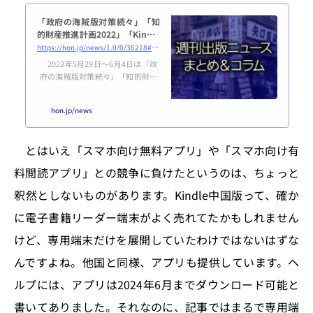
「政府の海賊版対策続々」「知
的財産推進計画2022」「Kindle
中国から撤退へ」など、週刊出
https://hon.jp/news/1.0/0/36218#アマゾン、中国の「キンドル」ストアを来年６月末閉鎖－市場の壁厚く〈Bloomberg（2022年6月2日）〉
版ニュースまとめ＆コラム #524
2022年5月29日～6月4日は「政
（2022年5月29日～6月4日）
府の海賊版対策続々」「知的財産
推進計画2022」「Kindle中国から
撤退へ」などが話題に。広い意味
hon.jp/news
での出版に関連する最新ニュース
から編集長 鷹野が気になるものを
ピックアップし、独自の視点でコ
とはいえ「スマホ向け無料アプリ」や「スマホ向け有
メントしてあります（ISSN 2436-
8237）。政治違法漫画サイトへの
料閲読アプリ」との競争に負けたというのは、ちょっと
月間アクセス数、半年で半減 ただ
し後継サイトは急成長中〈ITmedi
釈然としないものがあります。Kindle中国版って、確か
a NEWS（2022年5月31日）〉htt
に電子書籍リーダー端末がよく売れてたかもしれません
ps://www.itmedia.co.jp/news/ar
ticles/2...
けど、専用端末だけを展開していたわけではないはずな
んですよね。他国と同様、アプリも提供しています。ヘ
ルプには、アプリは2024年6月までダウンロード可能と
書いてありました。それなのに、記事ではまるで専用端