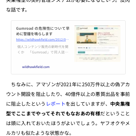
な話です。
Gumroad の危険性について早
めに警鐘を鳴らします
https://wildhawkfield.com/2012/02/gumroad.html
個人コンテンツ販売の新時代を開
くか 「Gumroad」で同人誌を
売ってみる (1/3) - ITmedia ニュー
ス via kwout ここ数日評判になっ
wildhawkfield.com
ている『Gumroad』ですが、ボ
クは非常に危機感を覚えていま
す。理由は以下の3点で
ちなみに、アマゾンが2021年に250万件以上の偽アカ
ウント開設を阻止したり、40億件以上の悪質出品を事前
に阻止したという
レポート
を出していますが、
中央集権
型でここまでやってそれでもなおあの有様
だということ
は頭に入れておいたほうがよいでしょう。ヤフオクやメ
ルカリも似たような状態かな。