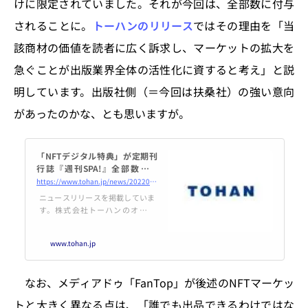
けに限定されていました。それが今回は、全部数に付与
されることに。
トーハンのリリース
ではその理由を「当
該商材の価値を読者に広く訴求し、マーケットの拡大を
急ぐことが出版業界全体の活性化に資すると考え」と説
明しています。出版社側（＝今回は扶桑社）の強い意向
があったのかな、とも思いますが。
「NFTデジタル特典」が定期刊
行誌『週刊SPA!』全部数に付
与 全国の書店・コンビニへ大
https://www.tohan.jp/news/20220608_1914.html
幅に流通拡大 | ニュースリリー
ニュースリリースを掲載していま
ス | 株式会社トーハン
す。株式会社トーハンのオフィ
シャルサイトです。トーハンは出
版社と書店、読者を結ぶ出版流通
www.tohan.jp
ネットワークを構築しています。
なお、メディアドゥ「FanTop」が後述のNFTマーケッ
トと大きく異なる点は、「誰でも出品できるわけではな