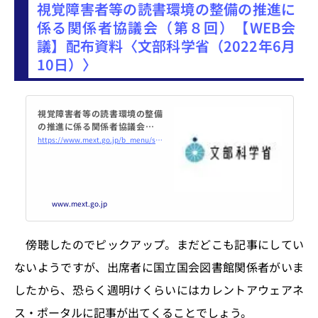
視覚障害者等の読書環境の整備の推進に
係る関係者協議会（第８回）【WEB会
議】配布資料〈文部科学省（2022年6月
10日）〉
視覚障害者等の読書環境の整備
の推進に係る関係者協議会（第
８回）【WEB会議】配布資料：
https://www.mext.go.jp/b_menu/shingi/chousa/shougai/043/mext_00010.html
文部科学省
www.mext.go.jp
傍聴したのでピックアップ。まだどこも記事にしてい
ないようですが、出席者に国立国会図書館関係者がいま
したから、恐らく週明けくらいにはカレントアウェアネ
ス・ポータルに記事が出てくることでしょう。