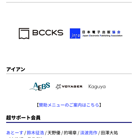
アイアン
【
賛助メニューのご案内はこちら
】
超サポート会員
あとーす
/
鈴木征浩
/ 天野優 / 的場章 /
淡波亮作
/ 田澤大祐