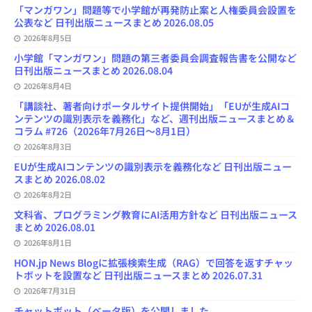
l
「マンガワン」問題等で小学館が再発防止案と人権委員会設置を
公表など 日刊出版ニュースまとめ 2026.08.05
2026年8月5日
小学館「マンガワン」問題の第三者委員会調査報告書を公開など
日刊出版ニュースまとめ 2026.08.04
2026年8月4日
「講談社、著者向けポータルサイト提供開始」「EUが生成AIコ
ンテンツの識別表示を義務化」など、週刊出版ニュースまとめ＆
コラム #726（2026年7月26日～8月1日）
2026年8月3日
EUが生成AIコンテンツの識別表示を義務化など 日刊出版ニュー
スまとめ 2026.08.02
2026年8月2日
文科省、プログラミング教育にAI活用方針など 日刊出版ニュース
まとめ 2026.08.01
2026年8月1日
HON.jp News Blogに拡張検索生成（RAG）で回答を返すチャッ
トボットを設置など 日刊出版ニュースまとめ 2026.07.31
2026年7月31日
チャットボット（ベータ版）を公開しました