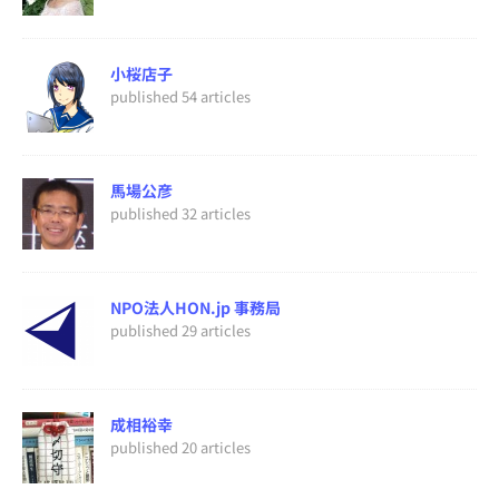
小桜店子
published 54 articles
馬場公彦
published 32 articles
NPO法人HON.jp 事務局
published 29 articles
成相裕幸
published 20 articles