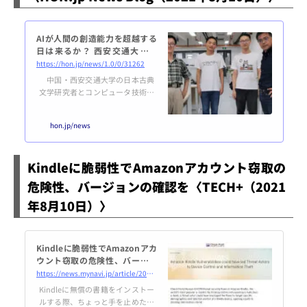
AIが人間の創造能力を超越する
日は来るか？ 西安交通大学の
「和歌」自動生成プログラム
https://hon.jp/news/1.0/0/31262
中国・西安交通大学の日本古典
文学研究者とコンピュータ技術者
が共同開発した、和歌を創作する
AI「Waka VT」について、馬場公
hon.jp/news
彦氏が取材レポートしてくれまし
た。10秒で50首を創作 AIの威力に
驚嘆 次の和歌を味わってみてほ
Kindleに脆弱性でAmazonアカウント窃取の
しい。冬来ぬと 思ひ明石の 柴
の庵 枕に残る 霜の音かな梅が
危険性、バージョンの確認を〈TECH+（2021
枝に なほ降り初むる 梅の花
年8月10日）〉
なほ芽のもとに 鶯ぞ鳴く紅葉散
る 山の嵐の いたづらに 紅葉
のみこそ 知られざりけれ明けて
ゆく ...
Kindleに脆弱性でAmazonアカ
ウント窃取の危険性、バージョ
ンの確認を
https://news.mynavi.jp/article/20210810-1943244/
Kindleに無償の書籍をインストー
ルする際、ちょっと手を止めたほ