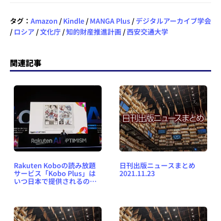
タグ：
Amazon
/
Kindle
/
MANGA Plus
/
デジタルアーカイブ学会
/
ロシア
/
文化庁
/
知的財産推進計画
/
西安交通大学
関連記事
Rakuten Koboの読み放題
日刊出版ニュースまとめ
サービス「Kobo Plus」は
2021.11.23
いつ日本で提供されるの
か？