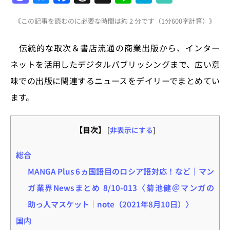
a
u
a
h
n
at
《この記事を読むのに必要な時間は約 2 分です（1分600字計算）》
st
e
c
re
e
e
o
s
e
a
n
伝統的な取次＆書店流通の商業出版から、インター
d
k
b
d
a
ネットを活用したデジタルパブリッシングまで、広い意
o
y
o
s
味での出版に関連するニュースをデイリーでまとめてい
n
o
ます。
k
【目次】
[
非表示にする
]
総合
MANGA Plus 6ヵ国語目のロシア語対応！など｜マン
ガ業界Newsまとめ 8/10-013〈菊池健＠マンガの
助っ人マスケット｜note（2021年8月10日）〉
国内