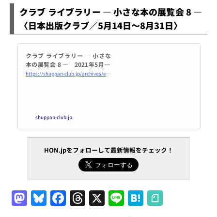
クラブ ライブラリー ― 小さな本の展覧会 8 ―
〈日本出版クラブ／5月14日～8月31日〉
クラブ ライブラリー ― 小さな
本の展覧会 8 ― 2021年5月14
日（金）～2021年9月17日
https://shuppan-club.jp/archives/event/642
（金）＜会期延長となりました
＞ | 日本出版クラブ
shuppan-club.jp
HON.jpをフォローして最新情報をチェック！
M
Bl
F
T
X
Li
H
a
u
a
h
n
at