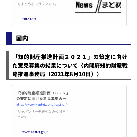
をまとめるマガジンです。 ―――
集英社の海外向けサービスMANG
APlusが、ロシア語のサービスを
note.com
開始したと担当者の集英社ジャン
プ＋編集部籾山氏がツイートしま
した。同サービスの対応言語は
国内
6ヵ国語目で、これまで、英語、
スペイン語、タイ語、インドネシ
ア語、ポルトガル語と来て、今回
のロシア語という流れです。 過去
「知的財産推進計画２０２１」の策定に向け
には、Youtube上でジャンプ公式
た意見募集の結果について〈内閣府知的財産戦
として翻訳したコンテンツを配信
し...
略推進事務局（2021年8月10日）〉
「知的財産推進計画２０２２」
の策定に向けた意見募集の結果
について
https://www.kantei.go.jp/jp/singi/titeki2/chizaikeikaku2021_iken_kekka.html
ジャパンサーチ正式版の公開日に
ついて
www.kantei.go.jp