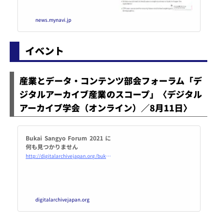
うがよいかもしれない事例が発表
された。その電子書籍はマルウェ
news.mynavi.jp
アで、あなたのAmazonのアカウ
ントデータが窃取されるかもしれ
ない。「電子書籍 as マルウェ
イベント
ア」という時代が来てしまったよ
うだ。
産業とデータ・コンテンツ部会フォーラム「デ
ジタルアーカイブ産業のスコープ」〈デジタル
アーカイブ学会（オンライン）／8月11日〉
Bukai Sangyo Forum 2021 に
何も見つかりません
http://digitalarchivejapan.org/bukai/sangyo/forum-2021/
digitalarchivejapan.org