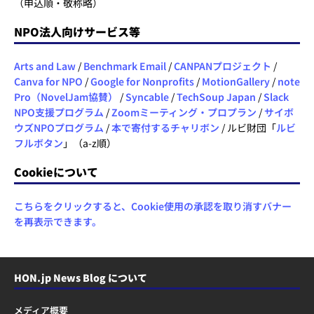
（申込順・敬称略）
NPO法人向けサービス等
Arts and Law
/
Benchmark Email
/
CANPANプロジェクト
/
Canva for NPO
/
Google for Nonprofits
/
MotionGallery
/
note
Pro（NovelJam協賛）
/
Syncable
/
TechSoup Japan
/
Slack
NPO支援プログラム
/
Zoomミーティング・プロプラン
/
サイボ
ウズNPOプログラム
/
本で寄付するチャリボン
/ ルビ財団「
ルビ
フルボタン
」（a-z順）
Cookieについて
こちらをクリックすると、Cookie使用の承認を取り消すバナー
を再表示できます。
HON.jp News Blog について
メディア概要