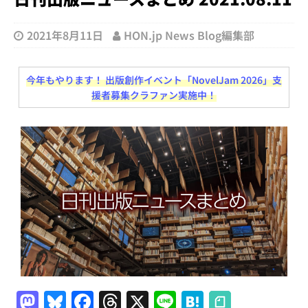
2021年8月11日
HON.jp News Blog編集部
今年もやります！ 出版創作イベント「NovelJam 2026」支
援者募集クラファン実施中！
M
Bl
F
T
X
Li
H