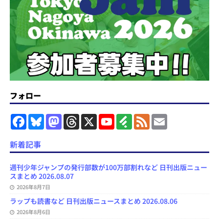
フォロー
F
B
M
T
X
Y
F
F
E
a
l
a
h
o
e
e
m
c
u
s
r
u
e
e
a
e
e
t
e
T
d
d
i
新着記事
b
s
o
a
u
l
l
o
k
d
d
b
y
o
y
o
s
e
週刊少年ジャンプの発行部数が100万部割れなど 日刊出版ニュー
k
n
C
スまとめ 2026.08.07
h
2026年8月7日
a
n
ラップも読書など 日刊出版ニュースまとめ 2026.08.06
n
e
2026年8月6日