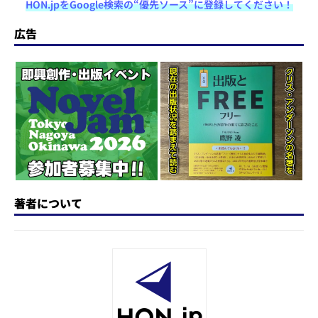
HON.jpをGoogle検索の“優先ソース”に登録してください！
st
e
c
re
e
e
o
s
e
a
n
広告
d
k
b
d
a
o
y
o
s
n
o
k
著者について