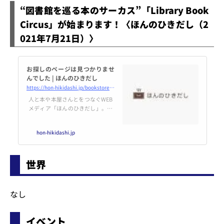
抽象的でふんわりとした”政策の
“図書館を巡る本のサーカス”「Library Book
タマゴ”*3に留まっており、実に
コメントしづらい、というのは総
Circus」が始まります！〈ほんのひきだし（2
論とあまり変わりない。もちろ
021年7月21日）〉
ん、以前からそういった提言項目
はあったのだが、それでも「知
財」の本流ど真ん中、と言えるよ
うな政策に関し...
お探しのページは見つかりませ
んでした | ほんのひきだし
https://hon-hikidashi.jp/bookstore/134362/
人と本や本屋さんとをつなぐWEB
メディア「ほんのひきだし」。本
や、本屋さんに関するさまざまな
ことを記事にして、公開していま
hon-hikidashi.jp
す。
世界
なし
イベント