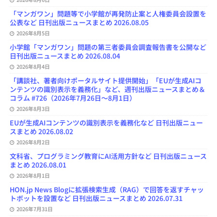
h
a
「マンガワン」問題等で小学館が再発防止案と人権委員会設置を
n
公表など 日刊出版ニュースまとめ 2026.08.05
n
e
2026年8月5日
l
小学館「マンガワン」問題の第三者委員会調査報告書を公開など
日刊出版ニュースまとめ 2026.08.04
2026年8月4日
「講談社、著者向けポータルサイト提供開始」「EUが生成AIコ
ンテンツの識別表示を義務化」など、週刊出版ニュースまとめ＆
コラム #726（2026年7月26日～8月1日）
2026年8月3日
EUが生成AIコンテンツの識別表示を義務化など 日刊出版ニュー
スまとめ 2026.08.02
2026年8月2日
文科省、プログラミング教育にAI活用方針など 日刊出版ニュース
まとめ 2026.08.01
2026年8月1日
HON.jp News Blogに拡張検索生成（RAG）で回答を返すチャッ
トボットを設置など 日刊出版ニュースまとめ 2026.07.31
2026年7月31日