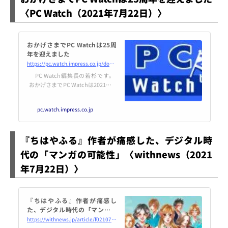
〈PC Watch（2021年7月22日）〉
おかげさまでPC Watchは25周
年を迎えました
https://pc.watch.impress.co.jp/docs/news/1338703.html
PC Watch編集長の若杉です。
おかげさまでPC Watchは2021年7
月をもって25周年を迎えることと
なりました。これまでPC Watch
pc.watch.impress.co.jp
を支えてくださった読者の方、
メーカーの方、ライターさん、そ
の他大勢の関係者の皆様にこの場
『ちはやふる』作者が痛感した、デジタル時
を借りて厚く御礼申し上げます。
代の「マンガの可能性」〈withnews（2021
年7月22日）〉
『ちはやふる』作者が痛感し
た、デジタル時代の「マンガの
可能性」
https://withnews.jp/article/f0210722002qq000000000000000W02c11001qq000023342A