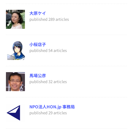
大原ケイ
published 289 articles
小桜店子
published 54 articles
馬場公彦
published 32 articles
NPO法人HON.jp 事務局
published 29 articles