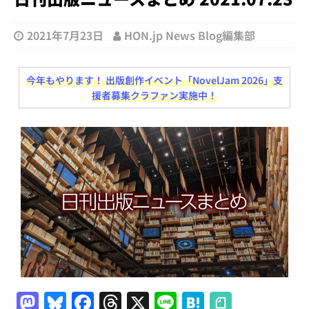
2021年7月23日
HON.jp News Blog編集部
今年もやります！ 出版創作イベント「NovelJam 2026」支
援者募集クラファン実施中！
M
Bl
F
T
X
Li
H