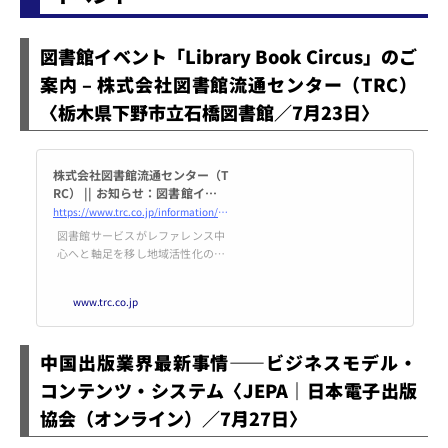
図書館イベント「Library Book Circus」のご
案内 – 株式会社図書館流通センター（TRC）
〈栃木県下野市立石橋図書館／7月23日〉
株式会社図書館流通センター（T
RC） || お知らせ：図書館イベン
ト「Library Book Circus」の
https://www.trc.co.jp/information/210723_lbc.html
ご案内
図書館サービスがレファレンス中
心へと軸足を移し地域活性化の主
役となる今、TRCは図書館総合支
援企業として、MARC、物流から
www.trc.co.jp
受託運営まで、トータルで図書館
サービスをご提案します。
中国出版業界最新事情――ビジネスモデル・
コンテンツ・システム〈JEPA｜日本電子出版
協会（オンライン）／7月27日〉