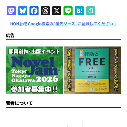
M
Bl
F
T
X
Li
H
a
u
a
h
n
at
HON.jpをGoogle検索の“優先ソース”に登録してください！
st
e
c
re
e
e
o
s
e
a
n
広告
d
k
b
d
a
o
y
o
s
n
o
k
著者について