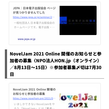
JEPA｜日本電子出版協会 ページ
が見つかりませんでした
https://www.jepa.or.jp/seminar/20210727/
一般社団法人 日本電子出版協会の
ホームページです。電子出版・編
集を考える出版界と情報産業界各
社の団体。ニュース、調査報告、
www.jepa.or.jp
電子出版とは、会員限定情報など
配信しています。
NovelJam 2021 Online 開催のお知らせと参
加者の募集〈NPO法人HON.jp（オンライン）
／8月13日～15日〉※参加者募集〆切は7月30
日
NovelJam 2021 Online 開催の
お知らせと参加者の募集
https://www.noveljam.org/2021/07/10088/
いましかできないNovelJamをや
ろう 「NovelJam」とは「著者」