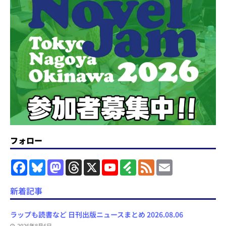
フォロー
F
B
M
T
X
Y
F
F
E
a
l
a
h
o
e
e
m
c
u
s
r
u
e
e
a
e
e
t
e
T
d
d
i
新着記事
b
s
o
a
u
l
l
o
k
d
d
b
y
o
y
o
s
e
ラップも読書など 日刊出版ニュースまとめ 2026.08.06
k
n
C
2026年8月6日