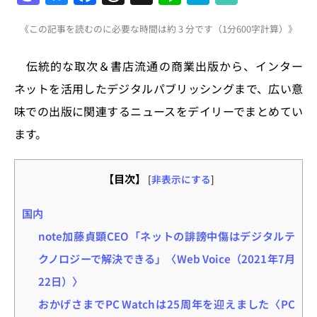
a
u
a
h
n
at
《この記事を読むのに必要な時間は約 3 分です（1分600字計算）》
st
e
c
re
e
e
o
s
e
a
n
伝統的な取次＆書店流通の商業出版から、インター
d
k
b
d
a
ネットを活用したデジタルパブリッシングまで、広い意
o
y
o
s
味での出版に関連するニュースをデイリーでまとめてい
n
o
ます。
k
【目次】
[
非表示にする
]
国内
note加藤貞顕CEO「ネットの誹謗中傷はデジタルテ
クノロジーで解決できる」〈Web Voice（2021年7月
22日）〉
おかげさまでPC Watchは25周年を迎えました〈PC