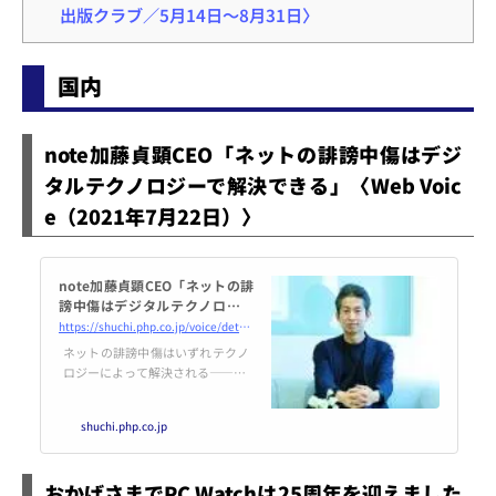
出版クラブ／5月14日～8月31日〉
国内
note加藤貞顕CEO「ネットの誹謗中傷はデジ
タルテクノロジーで解決できる」〈Web Voic
e（2021年7月22日）〉
note加藤貞顕CEO「ネットの誹
謗中傷はデジタルテクノロジー
で解決できる」
https://shuchi.php.co.jp/voice/detail/8713
ネットの誹謗中傷はいずれテクノ
ロジーによって解決される――no
te加藤貞顕CEOが殺伐としている
昨今のネット空間について解説す
shuchi.php.co.jp
る。
おかげさまでPC Watchは25周年を迎えました