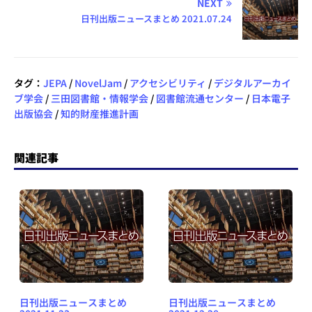
NEXT
日刊出版ニュースまとめ 2021.07.24
タグ：
JEPA
/
NovelJam
/
アクセシビリティ
/
デジタルアーカイ
ブ学会
/
三田図書館・情報学会
/
図書館流通センター
/
日本電子
出版協会
/
知的財産推進計画
関連記事
日刊出版ニュースまとめ
日刊出版ニュースまとめ