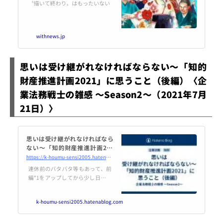
〝描いて終わり〟はもったいない
withnews.jp
思いは受け継がれなければならない～「知的
財産推進計画2021」に思うこと（後編）〈企
業法務戦士の雑感 ～Season2～（2021年7月
21日）〉
思いは受け継がれなければなら
ない～「知的財産推進計画202
1」に思うこと（後編） - 企業法
https://k-houmu-sensi2005.hatenablog.com/entry/2021/07/21/233000
務戦士の雑感 ～Season2～
連休前のバタバタ等もあって、前
編*1をアップしてから少し日が空
いてしまったが、「知財推進計画
2021」*2の各論についても少しコ
k-houmu-sensi2005.hatenablog.com
メントしておきたい。といって
も、ほとんどの項目が、いかにも