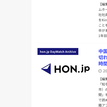
日刊出版ニュースまとめ
【編
ムホ
[ 2026年7月31日 ]
HON.jp 
社社
日刊出版ニュースまとめ 2026.07
をK
こと
[ 2026年7月30日 ]
チャットボ
卒が
[ 2026年7月30日 ]
ChatGPT
1年
刊出版ニュースまとめ
中
[ 2026年7月29日 ]
講談社、著
hon.jp DayWatch Archive
切
とめ 2026.07.29
日刊出版ニ
時
[ 2026年8月6日 ]
ラップも読書な
2
[ 2026年8月5日 ]
「マンガワン
【編
ースまとめ 2026.08.05
日刊
「知
市）
間」
で読
籍ア