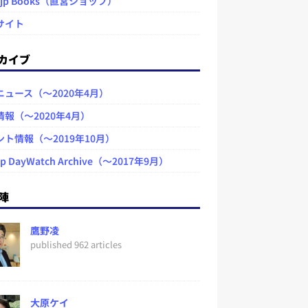
.jp Books（直営ショップ）
サイト
カイブ
ニュース（～2020年4月）
情報（～2020年4月）
ント情報（～2019年10月）
jp DayWatch Archive（～2017年9月）
陣
鷹野凌
published 962 articles
大原ケイ