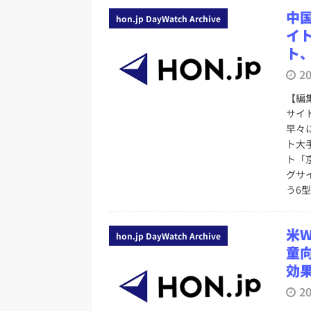
中
hon.jp DayWatch Archive
イ
ト
2
【編
サイ
早々
ト大
ト「
グサ
う6
米W
hon.jp DayWatch Archive
童向
効
2