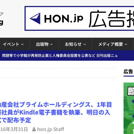
イベント
出版物
お知らせ
メディア概要
ガワン」問題の第三者委員会調査報告書を公開など 日刊出版ニュースまと
ースまとめ
広告
者向けポータルサイト提供開始」「EUが生成AIコンテンツの識別表示を義
＆コラム #726（2026年7月26日～8月1日）
週刊出版ニュースま
動産会社プライムホールディングス、1年目
コンテンツの識別表示を義務化など 日刊出版ニュースまとめ 2026.08.02
社員がKindle電子書籍を執筆、明日の入
式で配布予定
ラミング教育にAI活用方針など 日刊出版ニュースまとめ 2026.08.01
016年3月31日
hon.jp Staff