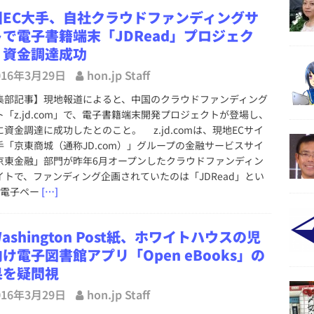
国EC大手、自社クラウドファンディングサ
トで電子書籍端末「JDRead」プロジェク
、資金調達成功
016年3月29日
hon.jp Staff
集部記事】現地報道によると、中国のクラウドファンディング
ト「z.jd.com」で、電子書籍端末開発プロジェクトが登場し、
に資金調達に成功したとのこと。 z.jd.comは、現地ECサイ
手「京東商城（通称JD.com）」グループの金融サービスサイ
京東金融」部門が昨年6月オープンしたクラウドファンディン
イトで、ファンディング企画されていたのは「JDRead」とい
型電子ペー
[…]
ashington Post紙、ホワイトハウスの児
け電子図書館アプリ「Open eBooks」の
果を疑問視
016年3月29日
hon.jp Staff