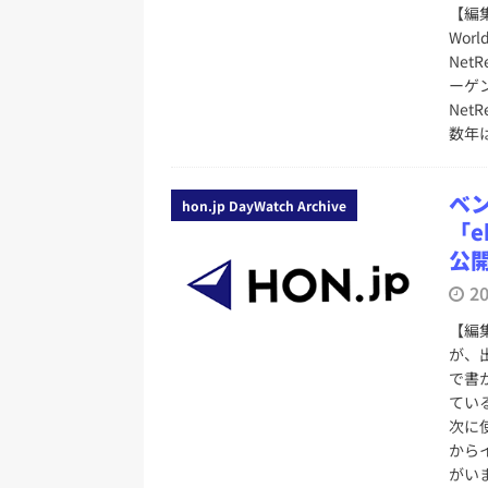
【編集
Wo
Net
ーゲ
Ne
数年
ベ
hon.jp DayWatch Archive
「e
公
2
【編
が、
で書
てい
次に
から
がい