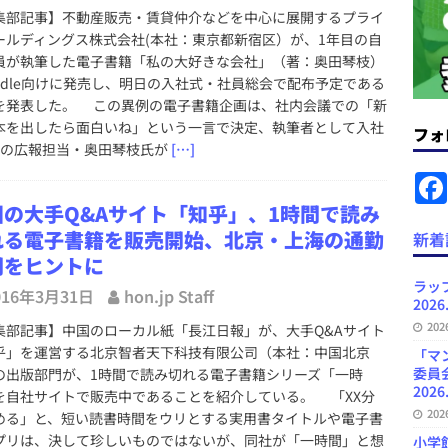
集部記事】不動産販売・賃貸仲介などを中心に展開するプライ
ールディングス株式会社(本社：東京都新宿区）が、1年目の自
News Blogに拡張検索生成（RAG）で回答を返すチャットボットを設置など
員が執筆した電子書籍「私の大好きな会社」（著：奥田琴枝）
.31
日刊出版ニュースまとめ
indle向けに発売し、明日の入社式・社員総会で配布予定である
を発表した。 この異例の電子書籍企画は、社内会議での「新
ット（ベータ版）を公開しました
お知らせ
本を出したら面白いね」という一言で決定、執筆者として入社
フォ
が文体模写を拒否するようになど 日刊出版ニュースまとめ 2026.07.30
日
目の広報担当・奥田琴枝氏が
[…]
国の大手Q&Aサイト「知乎」、1時間で読み
者向けポータルサイト・プラスコネクト提供開始など 日刊出版ニュースま
れる電子書籍を販売開始、北京・上海の通勤
新着
ュースまとめ
間をヒントに
ど 日刊出版ニュースまとめ 2026.08.06
日刊出版ニュースまとめ
ラッ
016年3月31日
hon.jp Staff
2026
」問題等で小学館が再発防止案と人権委員会設置を公表など 日刊出版ニュ
20
集部記事】中国のローカル紙「長江日報」が、大手Q&Aサイト
出版ニュースまとめ
乎」を運営する北京智者天下科技有限公司（本社：中国北京
「マ
委員
の出版部門が、1時間で読み切れる電子書籍シリーズ「一時
2026
を自社サイトで販売中であることを紹介している。 「XX分
20
める」と、短い読書時間をウリとする実用書タイトルや電子書
プリは、決して珍しいものではないが、同社が「一時間」と想
小学