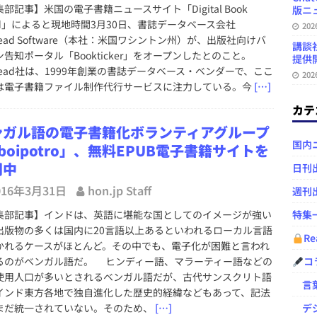
部記事】米国の電子書籍ニュースサイト「Digital Book
版ニュ
rld」によると現地時間3月30日、書誌データベース会社
20
Read Software（本社：米国ワシントン州）が、出版社向けバ
講談
ン告知ポータル「Bookticker」をオープンしたとのこと。
提供開
tRead社は、1999年創業の書誌データベース・ベンダーで、ここ
20
は電子書籍ファイル制作代行サービスに注力している。今
[…]
カテ
ンガル語の電子書籍化ボランティアグループ
国内
boipotro」、無料EPUB電子書籍サイトを
開中
日刊
016年3月31日
hon.jp Staff
週刊
集部記事】インドは、英語に堪能な国としてのイメージが強い
特集
出版物の多くは国内に20言語以上あるといわれるローカル言語
Re
かれるケースがほとんど。その中でも、電子化が困難と言われ
るのがベンガル語だ。 ヒンディー語、マラーティー語などの
コ
使用人口が多いとされるベンガル語だが、古代サンスクリト語
言葉
インド東方各地で独自進化した歴史的経緯などもあって、記法
まだ統一されていない。そのため、
[…]
デジ