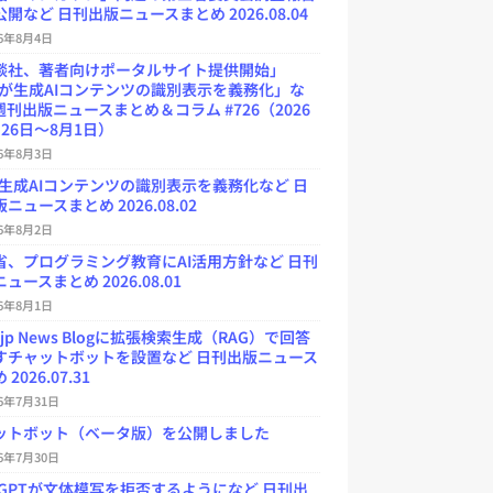
開など 日刊出版ニュースまとめ 2026.08.04
26年8月4日
談社、著者向けポータルサイト提供開始」
Uが生成AIコンテンツの識別表示を義務化」な
週刊出版ニュースまとめ＆コラム #726（2026
26日～8月1日）
26年8月3日
が生成AIコンテンツの識別表示を義務化など 日
ニュースまとめ 2026.08.02
26年8月2日
省、プログラミング教育にAI活用方針など 日刊
ュースまとめ 2026.08.01
26年8月1日
.jp News Blogに拡張検索生成（RAG）で回答
すチャットボットを設置など 日刊出版ニュース
2026.07.31
26年7月31日
ットボット（ベータ版）を公開しました
26年7月30日
atGPTが文体模写を拒否するようになど 日刊出