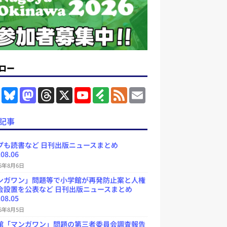
ロー
F
B
M
T
X
Y
F
F
E
a
l
a
h
o
e
e
m
c
u
s
r
u
e
e
a
e
e
t
e
T
d
d
i
記事
b
s
o
a
u
l
l
o
k
d
d
b
y
o
y
o
s
e
プも読書など 日刊出版ニュースまとめ
k
n
C
.08.06
h
a
26年8月6日
n
ンガワン」問題等で小学館が再発防止案と人権
n
e
会設置を公表など 日刊出版ニュースまとめ
l
.08.05
26年8月5日
館「マンガワン」問題の第三者委員会調査報告