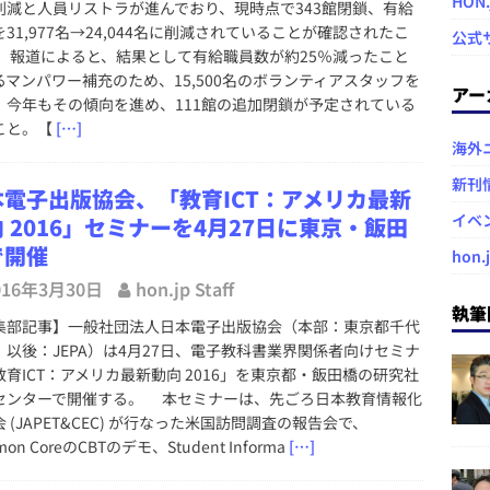
HON
削減と人員リストラが進んでおり、現時点で343館閉鎖、有給
31,977名→24,044名に削減されていることが確認されたこ
公式
 報道によると、結果として有給職員数が約25％減ったこと
るマンパワー補充のため、15,500名のボランティアスタッフを
アー
。今年もその傾向を進め、111館の追加閉鎖が予定されている
こと。【
[…]
海外
新刊
本電子出版協会、「教育ICT：アメリカ最新
イベ
 2016」セミナーを4月27日に東京・飯田
で開催
hon.
016年3月30日
hon.jp Staff
執筆
集部記事】一般社団法人日本電子出版協会（本部：東京都千代
、以後：JEPA）は4月27日、電子教科書業界関係者向けセミナ
教育ICT：アメリカ最新動向 2016」を東京都・飯田橋の研究社
センターで開催する。 本セミナーは、先ごろ日本教育情報化
 (JAPET&CEC) が行なった米国訪問調査の報告会で、
on CoreのCBTのデモ、Student Informa
[…]