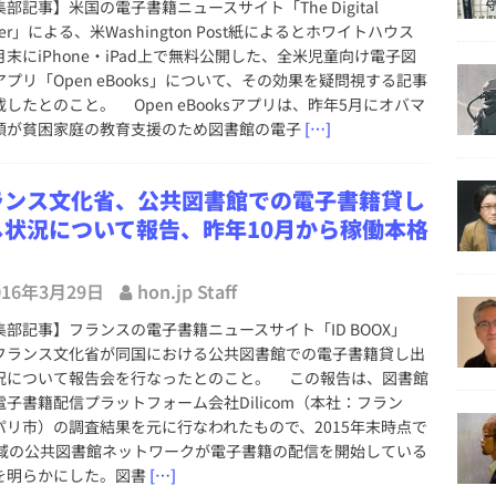
部記事】米国の電子書籍ニュースサイト「The Digital
der」による、米Washington Post紙によるとホワイトハウス
月末にiPhone・iPad上で無料公開した、全米児童向け電子図
アプリ「Open eBooks」について、その効果を疑問視する記事
したとのこと。 Open eBooksアプリは、昨年5月にオバマ
領が貧困家庭の教育支援のため図書館の電子
[…]
ランス文化省、公共図書館での電子書籍貸し
し状況について報告、昨年10月から稼働本格
016年3月29日
hon.jp Staff
集部記事】フランスの電子書籍ニュースサイト「ID BOOX」
フランス文化省が同国における公共図書館での電子書籍貸し出
況について報告会を行なったとのこと。 この報告は、図書館
電子書籍配信プラットフォーム会社Dilicom（本社：フラン
パリ市）の調査結果を元に行なわれたもので、2015年末時点で
地域の公共図書館ネットワークが電子書籍の配信を開始している
を明らかにした。図書
[…]