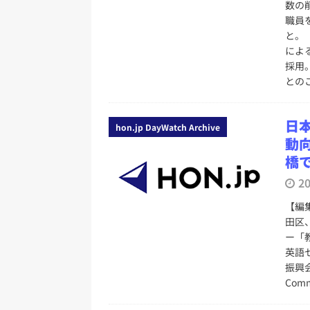
数の
職員を
と。
によ
採用
との
日
hon.jp DayWatch Archive
動向
橋
2
【編
田区
ー「
英語
振興会
Comm