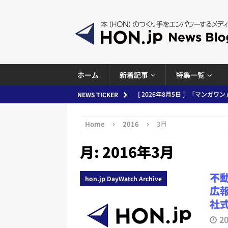
ホーム
新着記事
特集一覧
[ 2026年8月4日 ]
小学館「マン
NEWS TICKER
め 2026.08.04
日刊出版ニュ
Home
2016
3月
[ 2026年8月3日 ]
「講談社、著
月:
2016年3月
務化」など、週刊出版ニュースまとめ
とめ＆コラム
不
hon.jp DayWatch Archive
[ 2026年8月2日 ]
EUが生成AI
広報
日刊出版ニュースまとめ
社
[ 2026年8月1日 ]
文科省、プログ
2