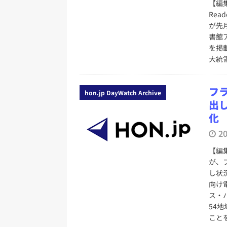
【編集
Rea
が先
書館
を掲載
大統
フ
hon.jp DayWatch Archive
出
化
2
【編
が、
し状
向け
ス・
54
こと