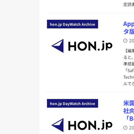
定読
Ap
hon.jp DayWatch Archive
タ版
2
【編
ると、
準搭
「Sa
Tec
ルで
米国
hon.jp DayWatch Archive
社
「B
2