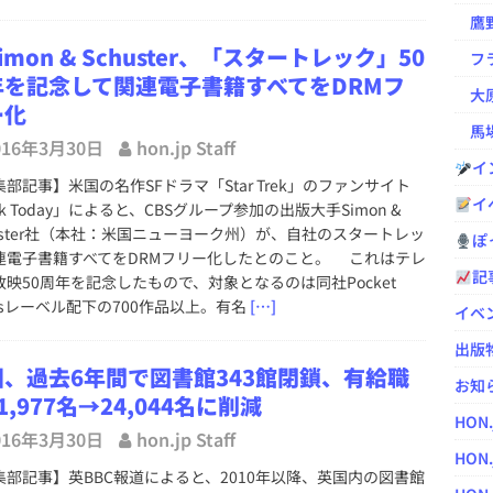
鷹野凌の
imon & Schuster、「スタートレック」50
フラ
年を記念して関連電子書籍すべてをDRMフ
大原
ー化
馬場
016年3月30日
hon.jp Staff
イ
部記事】米国の名作SFドラマ「Star Trek」のファンサイト
イ
ek Today」によると、CBSグループ参加の出版大手Simon &
huster社（本社：米国ニューヨーク州）が、自社のスタートレッ
ぽっ
連電子書籍すべてをDRMフリー化したとのこと。 これはテレ
記
放映50周年を記念したもので、対象となるのは同社Pocket
ksレーベル配下の700作品以上。有名
[…]
イベ
出版
国、過去6年間で図書館343館閉鎖、有給職
お知
1,977名→24,044名に削減
HON
016年3月30日
hon.jp Staff
HON.
集部記事】英BBC報道によると、2010年以降、英国内の図書館