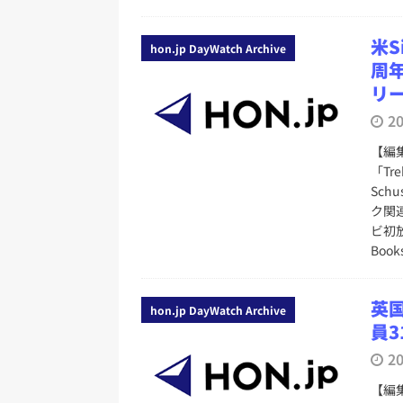
米S
hon.jp DayWatch Archive
周
リ
2
【編集
「Tr
Sc
ク関
ビ初
Boo
英
hon.jp DayWatch Archive
員3
2
【編