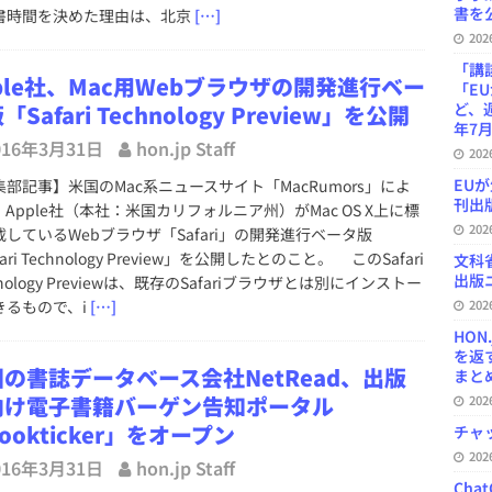
書を公
書時間を決めた理由は、北京
[…]
20
「講
ple社、Mac用Webブラウザの開発進行ベー
「E
ど、
「Safari Technology Preview」を公開
年7月
016年3月31日
hon.jp Staff
20
EU
集部記事】米国のMac系ニュースサイト「MacRumors」によ
刊出版
Apple社（本社：米国カリフォルニア州）がMac OS X上に標
20
載しているWebブラウザ「Safari」の開発進行ベータ版
fari Technology Preview」を公開したとのこと。 このSafari
文科
出版ニ
hnology Previewは、既存のSafariブラウザとは別にインストー
きるもので、i
[…]
20
HON
を返
の書誌データベース会社NetRead、出版
まとめ 
向け電子書籍バーゲン告知ポータル
20
ookticker」をオープン
チャ
20
016年3月31日
hon.jp Staff
Ch