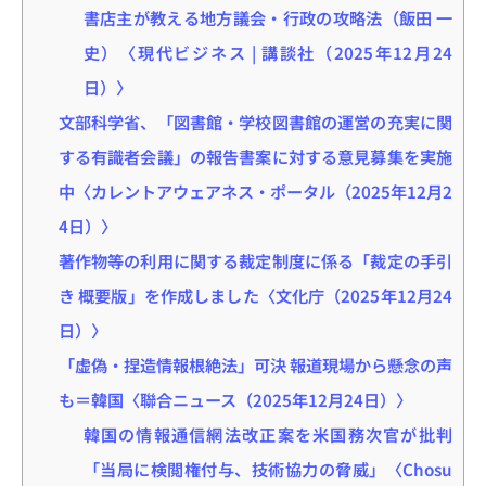
書店主が教える地方議会・行政の攻略法（飯田 一
史）〈現代ビジネス | 講談社（2025年12月24
日）〉
文部科学省、「図書館・学校図書館の運営の充実に関
する有識者会議」の報告書案に対する意見募集を実施
中〈カレントアウェアネス・ポータル（2025年12月2
4日）〉
著作物等の利用に関する裁定制度に係る「裁定の手引
き 概要版」を作成しました〈文化庁（2025年12月24
日）〉
「虚偽・捏造情報根絶法」可決 報道現場から懸念の声
も＝韓国〈聯合ニュース（2025年12月24日）〉
韓国の情報通信網法改正案を米国務次官が批判
「当局に検閲権付与、技術協力の脅威」〈Chosu