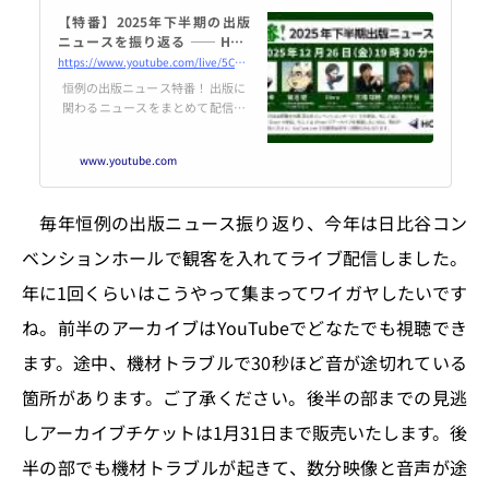
【特番】2025年下半期の出版
ニュースを振り返る ―― HON
[.]jp News Casting / 大西隆幸
https://www.youtube.com/live/5CYV8H2L5n0
×菊池健×libro×古幡瑞穂×西
恒例の出版ニュース特番！ 出版に
田宗千佳×鷹野凌
関わるニュースをまとめて配信し
続けている、大西隆幸さん（メ
ディアコンサルタント）、菊池健
www.youtube.com
さん（一般社団法人MANGA総合
研究所所長）、libroさん（ライ
ター）、古幡瑞穂さん（出版業界
毎年恒例の出版ニュース振り返り、今年は日比谷コン
ニュースまとめ発行人）、鷹野凌
（HON.jp News Blog編集長）
ベンションホールで観客を入れてライブ配信しました。
が、司会の西田宗千佳さん（...
年に1回くらいはこうやって集まってワイガヤしたいです
ね。前半のアーカイブはYouTubeでどなたでも視聴でき
ます。途中、機材トラブルで30秒ほど音が途切れている
箇所があります。ご了承ください。後半の部までの見逃
しアーカイブチケットは1月31日まで販売いたします。後
半の部でも機材トラブルが起きて、数分映像と音声が途