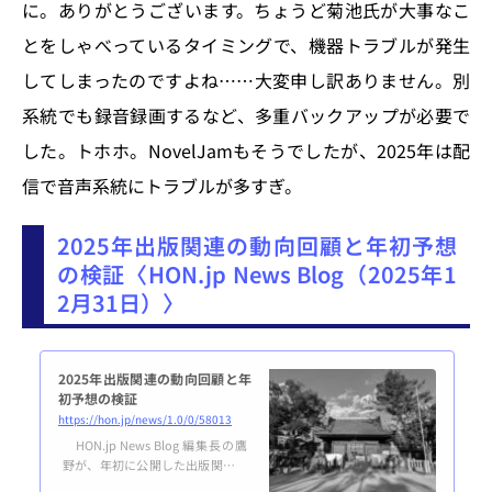
に。ありがとうございます。ちょうど菊池氏が大事なこ
ンキング1位発表作品 年末という
ことで、ニュースそのものの量は
とをしゃべっているタイミングで、機器トラブルが発生
少し減っていますが、セール、取
してしまったのですよね……大変申し訳ありません。別
組、それと2025年の作品ランキン
グが各プラ...
系統でも録音録画するなど、多重バックアップが必要で
した。トホホ。NovelJamもそうでしたが、2025年は配
信で音声系統にトラブルが多すぎ。
2025年出版関連の動向回顧と年初予想
の検証〈HON.jp News Blog（2025年1
2月31日）〉
2025年出版関連の動向回顧と年
初予想の検証
https://hon.jp/news/1.0/0/58013
HON.jp News Blog 編集長の鷹
野が、年初に公開した出版関連動
向予想2025年出版関連の動向予想