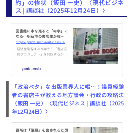
約」の惨状（飯田 一史）〈現代ビジネ
ス | 講談社（2025年12月24日）〉
図書館に本を売ると「赤字」に
なる…明石市の書店主が役所を
動かした手腕【出版業界】
https://gendai.media/articles/-/161643
経済産業省は2024年から「書店振
興プロジェクト」を開始するが、
出版業界のロビイング活動は他業
界に比べて活発ではない。明石市
gendai.media
の山根金造氏が図書館納本に関す
る請願を議会で採択させる努力を
し、地方自治体の予算決定におけ
「政治ベタ」な出版業界人に喝…！議員経験
るロビイングの重要性を指摘し
た。再販契約の改訂が図書館納本
者の書店主が教える地方議会・行政の攻略法
の価格に影響を与える可能性があ
（飯田 一史）〈現代ビジネス | 講談社（2025
るが、実効性には課題が残る。
年12月24日）〉
役所は「請願」を出されると弱