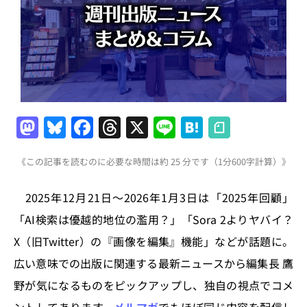
M
Bl
F
T
X
Li
H
a
u
a
h
n
at
《この記事を読むのに必要な時間は約 25 分です（1分600字計算）》
st
e
c
re
e
e
o
s
e
a
n
2025年12月21日～2026年1月3日は「2025年回顧」
d
k
b
d
a
「AI検索は優越的地位の濫用？」「Sora 2よりヤバイ？
o
y
o
s
X（旧Twitter）の『画像を編集』機能」などが話題に。
n
o
広い意味での出版に関連する最新ニュースから編集長 鷹
k
野が気になるものをピックアップし、独自の視点でコメ