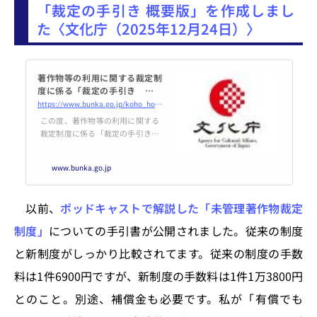
「裁定の手引き 概要版」を作成しまし
た〈文化庁（2025年12月24日）〉
著作物等の利用に関する裁定制
度に係る「裁定の手引き 概要
版」を作成しました | 文化庁
https://www.bunka.go.jp/koho_hodo_oshirase/hodohappyo/94304601.html
この度、著作物等の利用に関する
裁定制度に係る「裁定の手引き
概要版」を作成しましたを公開し
ます。
www.bunka.go.jp
以前、
ポッドキャストで解説した「未管理著作物裁定
制度」
についての手引書が公開されました。従来の制度
と新制度がしっかり比較されてます。従来の制度の手数
料は1件6900円ですが、新制度の手数料は1件1万3800円
とのこと。別途、補償金も必要です。私が「有償でも