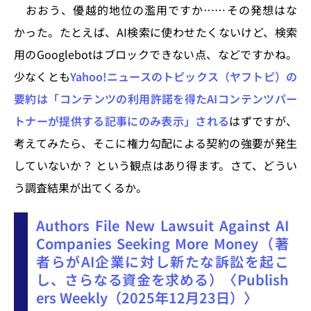
おおう、優越的地位の濫用ですか……その発想はな
て、独占禁止法の優越的地
かった。たとえば、AI検索に使わせたくないけど、検索
用のGooglebotはブロックできない点、などですかね。
少なくとも
Yahoo!ニュースのトピックス（ヤフトピ）の
要約は「コンテンツの利用許諾を得たAIコンテンツパー
トナーが提供する記事にのみ表示」される
はずですが、
考えてみたら、そこに権力勾配による契約の強要が発生
していないか？ という観点はあり得ます。さて、どうい
う調査結果が出てくるか。
Authors File New Lawsuit Against AI
Companies Seeking More Money（著
者らがAI企業に対し新たな訴訟を起こ
し、さらなる資金を求める）〈Publish
ers Weekly（2025年12月23日）〉