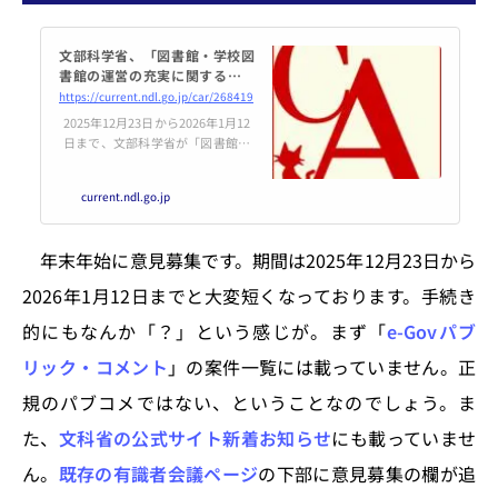
文部科学省、「図書館・学校図
書館の運営の充実に関する有識
者会議」の報告書案に対する意
https://current.ndl.go.jp/car/268419
見募集を実施中
2025年12月23日から2026年1月12
日まで、文部科学省が「図書館・
学校図書館の運営の充実に関する
有識者会議」の報告書案に対する
current.ndl.go.jp
意見募集を実施しています。同会
議は、今日の図書館・学校図書館
の現状や課題を把握・分析し、運
年末年始に意見募集です。期間は2025年12月23日から
営の充実に向けた...
2026年1月12日までと大変短くなっております。手続き
的にもなんか「？」という感じが。まず「
e-Govパブ
リック・コメント
」の案件一覧には載っていません。正
規のパブコメではない、ということなのでしょう。ま
た、
文科省の公式サイト新着お知らせ
にも載っていませ
ん。
既存の有識者会議ページ
の下部に意見募集の欄が追