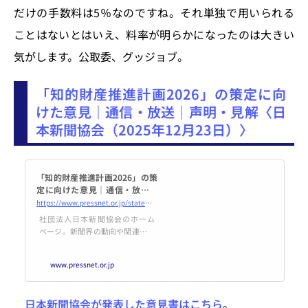
だけの手数料は5％なのですね。それ単独で用いられる
ことはないとはいえ、料率が明らかになったのは大きい
気がします。公取委、グッジョブ。
「知的財産推進計画2026」の策定に向
けた意見｜通信・放送｜声明・見解〈日
本新聞協会（2025年12月23日）〉
「知的財産推進計画2026」の策
定に向けた意見｜通信・放送｜
声明・見解｜日本新聞協会
https://www.pressnet.or.jp/statement/broadcasting/251223_16070.html
社団法人日本新聞協会のホーム
ページ。新聞界の動向や関連デー
タを掲載。
www.pressnet.or.jp
日本新聞協会が発表した意見書はこちら
。