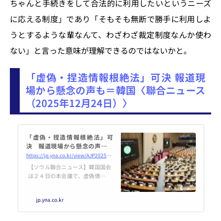
ちゃんと手続きをして合法的に利用したいというニーズ
に応える制度」であり「そもそも無断で勝手に利用しよ
うとするような輩なんて、わざわざ裁定制度なんか使わ
ない」と言った意味が理解できるのではないかと。
「虚偽・捏造情報根絶法」可決 報道現
場から懸念の声も＝韓国〈聯合ニュース
（2025年12月24日）〉
「虚偽・捏造情報根絶法」可
決 報道現場から懸念の声も＝
韓国 | 聯合ニュース
https://jp.yna.co.kr/view/AJP20251224002600882
【ソウル聯合ニュース】韓国国会
は２４日の本会議で、虚偽情報や
捏造（ねつぞう）された情報を流
布したメディア関係者やユー
jp.yna.co.kr
チューバーなどに懲罰的損害賠償
責任を問えるようにする「情報通
信網...