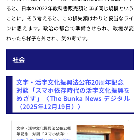
ると、日本の2022年教科書販売額とほぼ同じ規模という
ことに。そう考えると、この損失額はわりと妥当なライ
ンに思えます。政治の都合で準備させられ、政権が変
わったら梯子を外され、気の毒です。
社会
文字・活字文化振興法公布20周年記念
対談「スマホ依存時代の活字文化振興を
めざす」〈The Bunka News デジタル
（2025年12月19日）〉
文字・活字文化振興法公布20周
年記念 対談「スマホ依存時代
の活字文化振興をめざす」 - Th
https://www.bunkanews.jp/article/447444/