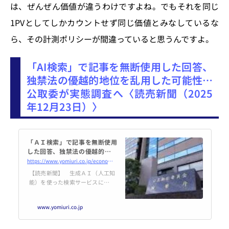
は、ぜんぜん価値が違うわけですよね。でもそれを同じ
1PVとしてしかカウントせず同じ価値とみなしているな
ら、その計測ポリシーが間違っていると思うんですよ。
「AI検索」で記事を無断使用した回答、
独禁法の優越的地位を乱用した可能性…
公取委が実態調査へ〈読売新聞（2025
年12月23日）〉
「ＡＩ検索」で記事を無断使用
した回答、独禁法の優越的地位
を乱用した可能性…公取委が実
https://www.yomiuri.co.jp/economy/20251222-GYT1T00432/
態調査へ
【読売新聞】 生成ＡＩ（人工知
能）を使った検索サービスについ
て、公正取引委員会が近く実態調
査を始める方針であることがわ
www.yomiuri.co.jp
かった。大手ＩＴ企業が報道機関
の許可なしにニュース記事をＡＩ
の回答に使っている点などについ