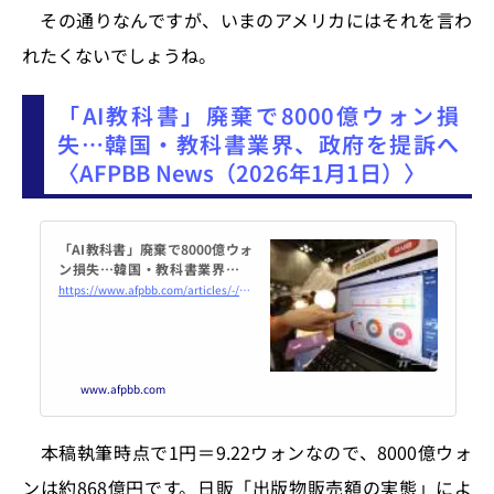
その通りなんですが、いまのアメリカにはそれを言わ
れたくないでしょうね。
「AI教科書」廃棄で8000億ウォン損
失…韓国・教科書業界、政府を提訴へ
〈AFPBB News（2026年1月1日）〉
「AI教科書」廃棄で8000億ウォ
ン損失…韓国・教科書業界、政
府を提訴へ
https://www.afpbb.com/articles/-/3616452
www.afpbb.com
本稿執筆時点で1円＝9.22ウォンなので、8000億ウォ
ンは約868億円です。日販「出版物販売額の実態」によ