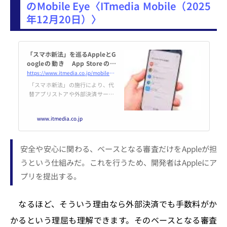
のMobile Eye〈ITmedia Mobile（2025
年12月20日）〉
「スマホ新法」を巡るAppleとG
oogleの動き App Storeの競
争力が上がる一方で“iOSのGoo
https://www.itmedia.co.jp/mobile/articles/2512/20/news024.html
gle化”が進む？
「スマホ新法」の施行により、代
替アプリストアや外部決済サービ
スの導入が必須になった。Apple
は、iOSに代替アプリストアや外
www.itmedia.co.jp
部決済サービスの導入を余儀なく
された。手数料については決済手
数料を切り出し、5％に設定した
安全や安心に関わる、ベースとなる審査だけをAppleが担
ことで、外部決済サービスのアプ
リ内決済は導入の難易度が高く
うという仕組みだ。これを行うため、開発者はAppleにア
なった。
プリを提出する。
なるほど、そういう理由なら外部決済でも手数料がか
かるという理屈も理解できます。そのベースとなる審査