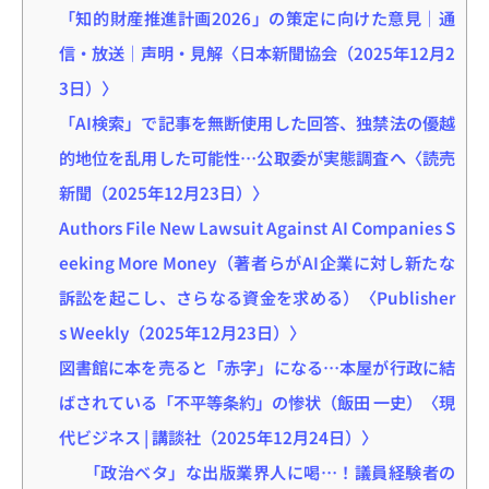
「知的財産推進計画2026」の策定に向けた意見｜通
信・放送｜声明・見解〈日本新聞協会（2025年12月2
3日）〉
「AI検索」で記事を無断使用した回答、独禁法の優越
的地位を乱用した可能性…公取委が実態調査へ〈読売
新聞（2025年12月23日）〉
Authors File New Lawsuit Against AI Companies S
eeking More Money（著者らがAI企業に対し新たな
訴訟を起こし、さらなる資金を求める）〈Publisher
s Weekly（2025年12月23日）〉
図書館に本を売ると「赤字」になる…本屋が行政に結
ばされている「不平等条約」の惨状（飯田 一史）〈現
代ビジネス | 講談社（2025年12月24日）〉
「政治ベタ」な出版業界人に喝…！議員経験者の