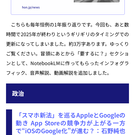
〈HON.jp News Blog（2025年1月
hon.jp/news
15日）〉https://hon.jp/news/1.
0/0/53623を検証しつつ、2025年
を振り返ります。要するに？ No
こちらも毎年恒例の1年振り返りです。今回も、あと数
tebookLMに、要約・解説しても
らいました。インフォグラフィッ
時間で2025年が終わりというギリギリのタイミングでの
ク音声解説（16分47秒）動画解説
（7分10秒）［要約ここまで］202
更新になってしまいました。約3万字あります。ゆっくり
5年出版概況 まず概況から。出
ご覧ください。冒頭にあとから「要するに？」セクショ
版科学研究所「出版指標マンス
リー・レポート...
ンとして、NotebookLMに作ってもらったインフォグラ
フィック、音声解説、動画解説を追加しました。
政治
「スマホ新法」を巡るAppleとGoogleの
動き App Storeの競争力が上がる一方
で“iOSのGoogle化”が進む？：石野純也