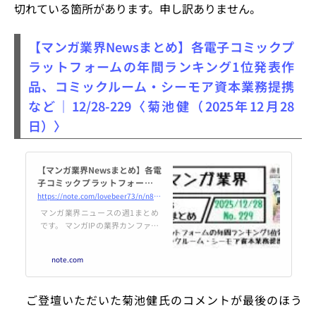
切れている箇所があります。申し訳ありません。
【マンガ業界Newsまとめ】各電子コミックプ
ラットフォームの年間ランキング1位発表作
品、コミックルーム・シーモア資本業務提携
など｜12/28-229〈菊池健（2025年12月28
日）〉
【マンガ業界Newsまとめ】各電
子コミックプラットフォームの
年間ランキング1位発表作品、コ
https://note.com/lovebeer73/n/n87a821997df1
ミックルーム・シーモア資本業
マンガ業界ニュースの週1まとめ
務提携 など｜12/28-229｜菊池
です。 マンガIPの業界カンファレ
健
ンスIMARTの主催やIP市場調査を
行うMANGA総研の代表である筆
note.com
者が、マンガIP関連のニュース
を、ビジネス系を中心に、短時間
でチェックしていただけるように
ご登壇いただいた菊池健氏のコメントが最後のほう
まとめています。 ――― 各電子コ
ミックプラットフォームの年間ラ