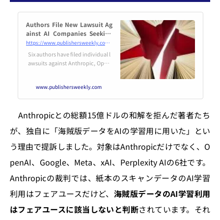
Authors File New Lawsuit Ag
ainst AI Companies Seeking
More Money
https://www.publishersweekly.com/pw/by-topic/industry-news/publisher-news/article/99347-authors-file-new-lawsuit-against-ai-companies-seeking-more-money.html
Six authors have filed individual l
awsuits against Anthropic, Open
AI, Google, Meta, xAI, and Perplex
ity AI, arguing they are entitled to
www.publishersweekly.com
more than the $3,000 per title pro
posed by the Anthropic copyrigh
t settlement per the Copyright Ac
Anthropicとの総額15億ドルの和解を拒んだ著者たち
t.
が、独自に「海賊版データをAIの学習用に用いた」とい
う理由で提訴しました。対象はAnthropicだけでなく、O
penAI、Google、Meta、xAI、Perplexity AIの6社です。
Anthropicの裁判では、紙本のスキャンデータのAI学習
利用はフェアユースだけど、
海賊版データのAI学習利用
はフェアユースに該当しないと判断
されています。それ