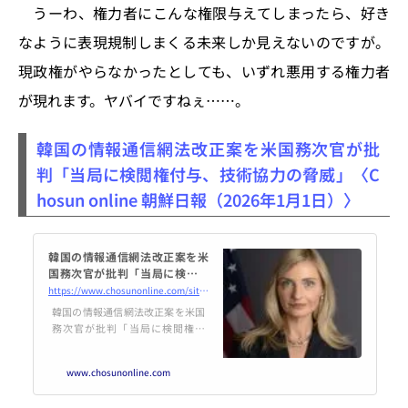
うーわ、権力者にこんな権限与えてしまったら、好き
なように表現規制しまくる未来しか見えないのですが。
現政権がやらなかったとしても、いずれ悪用する権力者
が現れます。ヤバイですねぇ……。
韓国の情報通信網法改正案を米国務次官が批
判「当局に検閲権付与、技術協力の脅威」〈C
hosun online 朝鮮日報（2026年1月1日）〉
韓国の情報通信網法改正案を米
国務次官が批判「当局に検閲権
付与、技術協力の脅威」
https://www.chosunonline.com/site/data/html_dir/2026/01/01/2026010180014.html
韓国の情報通信網法改正案を米国
務次官が批判「当局に検閲権付
与、技術協力の脅威」
www.chosunonline.com