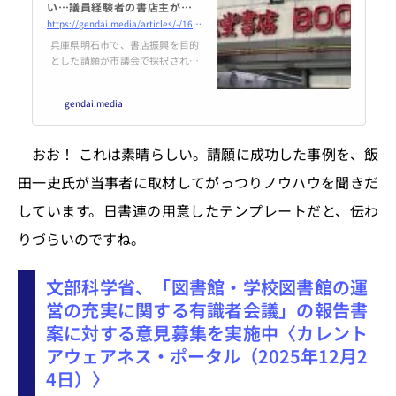
い…議員経験者の書店主が明か
す「政治家を動かす」極意【明
https://gendai.media/articles/-/161642
石市】
兵庫県明石市で、書店振興を目的
とした請願が市議会で採択され、
山根金造氏が中心となり政治への
働きかけを行った。この請願は、
gendai.media
書店が直面する現状を訴え、行政
に対して定価販売や装備費用の別
予算化を求める内容である。ロビ
おお！ これは素晴らしい。請願に成功した事例を、飯
イングの重要性が強調され、議員
経験者の増加が求められている。
田一史氏が当事者に取材してがっつりノウハウを聞きだ
しています。日書連の用意したテンプレートだと、伝わ
りづらいのですね。
文部科学省、「図書館・学校図書館の運
営の充実に関する有識者会議」の報告書
案に対する意見募集を実施中〈カレント
アウェアネス・ポータル（2025年12月2
4日）〉