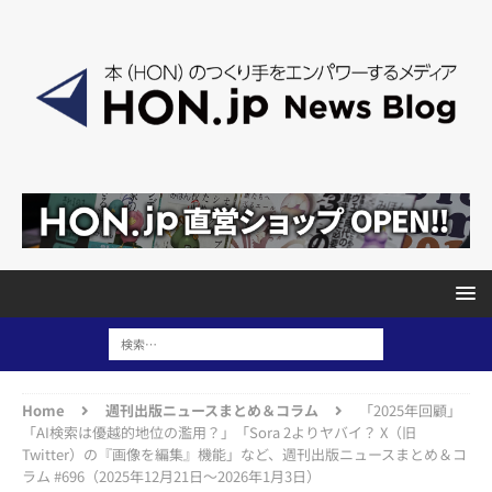
Home
週刊出版ニュースまとめ＆コラム
「2025年回顧」
「AI検索は優越的地位の濫用？」「Sora 2よりヤバイ？ X（旧
Twitter）の『画像を編集』機能」など、週刊出版ニュースまとめ＆コ
ラム #696（2025年12月21日～2026年1月3日）