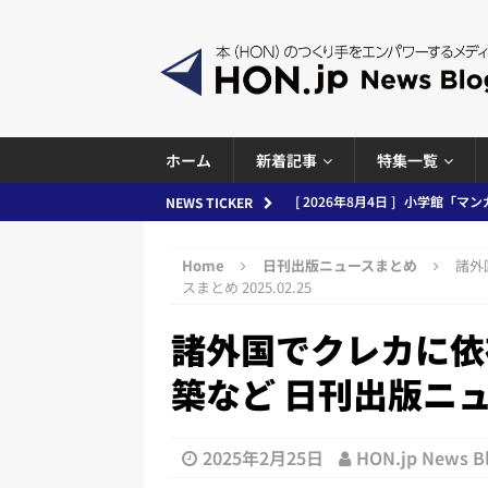
ホーム
新着記事
特集一覧
[ 2026年8月4日 ]
小学館「マン
NEWS TICKER
め 2026.08.04
日刊出版ニュ
Home
日刊出版ニュースまとめ
諸外
[ 2026年8月3日 ]
「講談社、著
スまとめ 2025.02.25
務化」など、週刊出版ニュースまとめ
諸外国でクレカに依
とめ＆コラム
築など 日刊出版ニュー
[ 2026年8月2日 ]
EUが生成AI
日刊出版ニュースまとめ
2025年2月25日
HON.jp News 
[ 2026年8月1日 ]
文科省、プログ