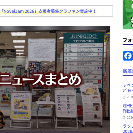
ovelJam 2026」支援者募集クラファン実施中！
News Blogに拡張検索生成（RAG）で回答を返すチャットボットを設置など
.31
日刊出版ニュースまとめ
ット（ベータ版）を公開しました
お知らせ
フォ
訳・集英社「MANGA MILLION」など 日刊出版ニュースまとめ
スまとめ
プの発行部数が100万部割れなど 日刊出版ニュースまとめ 2026.08.07
新着
ど 日刊出版ニュースまとめ 2026.08.06
日刊出版ニュースまとめ
すべて
ど 日
」問題等で小学館が再発防止案と人権委員会設置を公表など 日刊出版ニュ
20
出版ニュースまとめ
週刊
刊出版
20
ラッ
2026