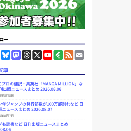
ロー
F
B
M
T
X
Y
F
F
E
a
l
a
h
o
e
e
m
c
u
s
r
u
e
e
a
e
e
t
e
T
d
d
i
記事
b
s
o
a
u
l
l
o
k
d
d
b
y
o
y
o
s
e
プロの翻訳・集英社「MANGA MILLION」な
k
n
C
刊出版ニュースまとめ 2026.08.08
h
a
26年8月8日
n
少年ジャンプの発行部数が100万部割れなど 日
n
e
ニュースまとめ 2026.08.07
l
26年8月7日
プも読書など 日刊出版ニュースまとめ
.08.06