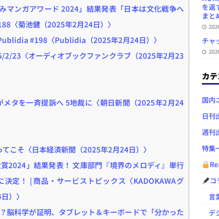
を返
みマンガアワード 2024」結果発表「日本は文化戦争へ
まとめ 
188〈菊池健（2025年2月24日）〉
20
Publidia #198〈Publidia（2025年2月24日）〉
チャ
20
/2/23〈オーディオブックファンクラブ（2025年2月23
カテ
国内
メタを一斉提訴へ 5地裁に〈朝日新聞（2025年2月24
日刊
週刊
特集
てこそ〈日本経済新聞（2025年2月24日）〉
Re
賞2024」結果発表！ 文庫部門『境界のメロディ』単行
定！ | 商品・サービストピックス〈KADOKAWAグ
コ
4日）〉
言葉
？脳科学が証明、タブレット＆キーボードで「分かった
デジ