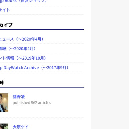
.jp Books（直営ショップ）
サイト
カイブ
ニュース（～2020年4月）
情報（～2020年4月）
ント情報（～2019年10月）
jp DayWatch Archive（～2017年9月）
陣
鷹野凌
published 962 articles
大原ケイ