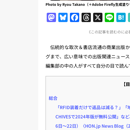
Photo by Ryou Takano（＋Adobe Firefl
M
Bl
F
T
X
Li
a
u
a
h
n
《この記事を読むのに必要
st
e
c
re
e
o
s
e
a
伝統的な取次＆書店流通の商業出版か
d
k
b
d
グまで、広い意味での出版関連ニュース
o
y
o
s
編集部の中の人がすべて自分の目で読ん
n
o
k
【目
総合
「RFID装着だけで返品は減る？」
CHIVESで2024年版が無料公開」な
6日～22日）〈HON.jp News Blog