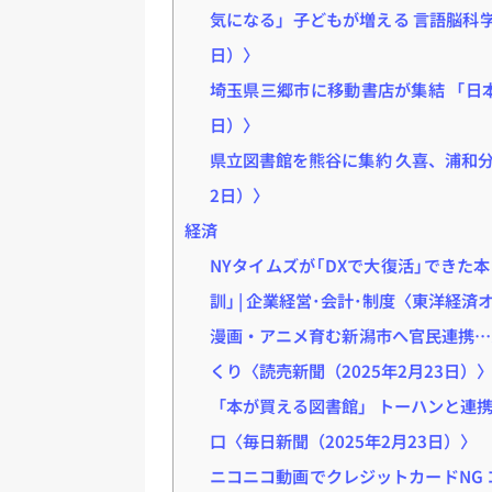
気になる」子どもが増える 言語脳科学者
日）〉
埼玉県三郷市に移動書店が集結 「日本
日）〉
県立図書館を熊谷に集約 久喜、浦和分
2日）〉
経済
NYタイムズが｢DXで大復活｣できた本
訓｣ | 企業経営･会計･制度〈東洋経済
漫画・アニメ育む新潟市へ官民連携…
くり〈読売新聞（2025年2月23日）
「本が買える図書館」 トーハンと連携第
口〈毎日新聞（2025年2月23日）〉
ニコニコ動画でクレジットカードNG