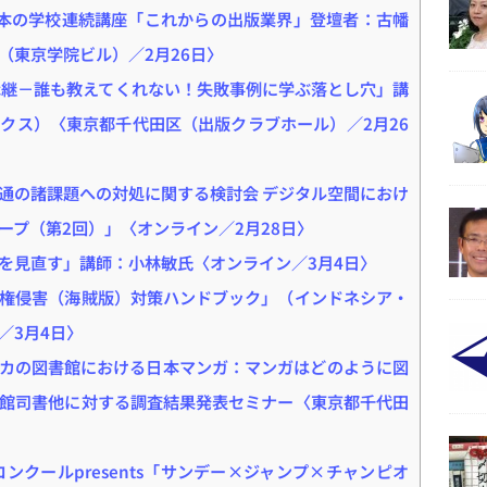
回 本の学校連続講座「これからの出版業界」登壇者：古幡
（東京学院ビル）／2月26日〉
承継－誰も教えてくれない！失敗事例に学ぶ落とし穴」講
クス）〈東京都千代田区（出版クラブホール）／2月26
通の諸課題への対処に関する検討会 デジタル空間におけ
ープ（第2回）」〈オンライン／2月28日〉
を見直す」講師：小林敏氏〈オンライン／3月4日〉
権侵害（海賊版）対策ハンドブック」（インドネシア・
／3月4日〉
カの図書館における日本マンガ：マンガはどのように図
館司書他に対する調査結果発表セミナー〈東京都千代田
ンクールpresents「サンデー×ジャンプ×チャンピオ