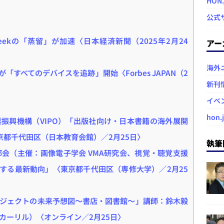
HON
公式
Seekの「蒸留」が加速〈日本経済新聞（2025年2月24
アー
海外
「すべてのデバイスを追跡」開始〈Forbes JAPAN（2
新刊
イベ
hon.
振興機構（VIPO）「出版社向け・日本書籍の海外展開
京都千代田区（日本教育会館）／2月25日〉
執筆
部会（主催：画像電子学会 VMA研究会、視覚・聴覚支援
する最新動向」〈東京都千代田区（専修大学）／2月25
ジェクトの未来予想図〜書店・図書館〜」講師：鈴木毅
カーリル）〈オンライン／2月25日〉