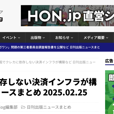
イベント
出版物
お知らせ
メディア概要
ガワン」問題の第三者委員会調査報告書を公開など 日刊出版ニュースまと
ースまとめ
広告
国でクレカに依存しない決済インフラが構築など 日刊出版ニュー
者向けポータルサイト提供開始」「EUが生成AIコンテンツの識別表示を義
＆コラム #726（2026年7月26日～8月1日）
週刊出版ニュースま
存しない決済インフラが構
スまとめ 2025.02.25
コンテンツの識別表示を義務化など 日刊出版ニュースまとめ 2026.08.02
Blog編集部
日刊出版ニュースまとめ
ラミング教育にAI活用方針など 日刊出版ニュースまとめ 2026.08.01