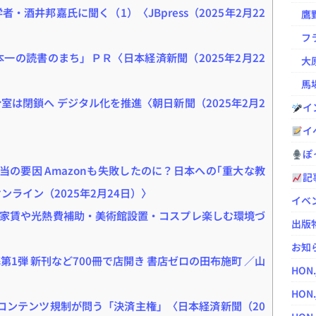
・酒井邦嘉氏に聞く（1）〈JBpress（2025年2月22
鷹野凌の
フラ
一の読書のまち」ＰＲ〈日本経済新聞（2025年2月22
大原
馬場
室は閉鎖へ デジタル化を推進〈朝日新聞（2025年2月2
イ
イ
ぽっ
当の要因 Amazonも失敗したのに？日本への｢重大な教
記
オンライン（2025年2月24日）〉
イベ
家賃や光熱費補助・美術館設置・コスプレ楽しむ環境づ
出版
〉
お知
1弾 新刊など700冊で店開き 書店ゼロの田布施町 ／山
HON
HON.
 コンテンツ規制が問う「決済主権」〈日本経済新聞（20