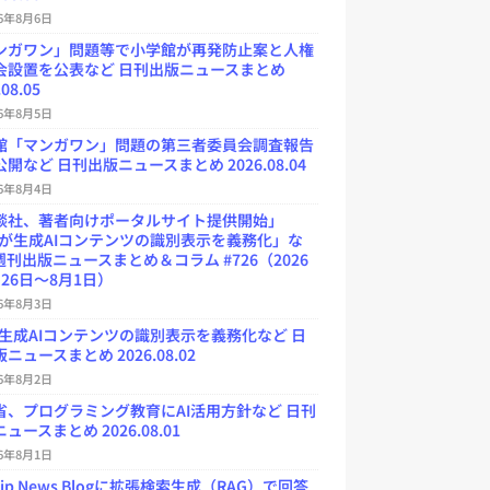
26年8月6日
ンガワン」問題等で小学館が再発防止案と人権
会設置を公表など 日刊出版ニュースまとめ
.08.05
26年8月5日
館「マンガワン」問題の第三者委員会調査報告
開など 日刊出版ニュースまとめ 2026.08.04
26年8月4日
談社、著者向けポータルサイト提供開始」
Uが生成AIコンテンツの識別表示を義務化」な
週刊出版ニュースまとめ＆コラム #726（2026
26日～8月1日）
26年8月3日
が生成AIコンテンツの識別表示を義務化など 日
ニュースまとめ 2026.08.02
26年8月2日
省、プログラミング教育にAI活用方針など 日刊
ュースまとめ 2026.08.01
26年8月1日
.jp News Blogに拡張検索生成（RAG）で回答