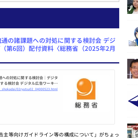
通の諸課題への対処に関する検討会 デジ
（第6回）配付資料〈総務省（2025年2月
題への対処に関する検討会｜デジタ
する検討会 デジタル広告ワーキン
al_shokadai/02ryutsu02_04000523.html
告主等向けガイドライン等の構成について」がちょっ