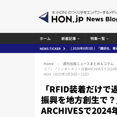
ホーム
新着記事
特集一覧
[ 2026年8月3日 ]
「講談社、著
NEWS TICKER
務化」など、週刊出版ニュースまとめ
Home
週刊出版ニュースまとめ＆コラム
とめ＆コラム
で？」「インターネット白書ARCHIVESで20
#654（2025年2月16日～22日）
[ 2026年8月2日 ]
EUが生成AI
日刊出版ニュースまとめ
「RFID装着だけ
[ 2026年8月1日 ]
文科省、プログ
振興を地方創生で？
日刊出版ニュースまとめ
ARCHIVESで20
[ 2026年7月31日 ]
HON.jp 