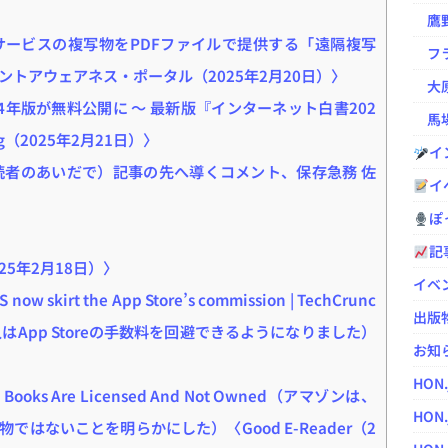
鷹野凌の
サービスの複写物をPDFファイルで提供する「遠隔複写
フラ
ントアウェアネス・ポータル（2025年2月20日）〉
大原
024年版が無料公開に ～ 最新版『インターネット白書202
馬場
og（2025年2月21日）〉
イ
読者のあいだで）記事の先へ導くコメント、保存急務 佐
イ
〉
ぽっ
記
25年2月18日）〉
イベ
S now skirt the App Store’s commission | TechCrunc
出版
ス購入はApp Storeの手数料を回避できるようになりました）
お知
HON
ndle Books Are Licensed And Not Owned（アマゾンは、
HON.
はないことを明らかにした）〈Good E-Reader（2