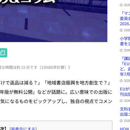
20
「マ
委員
2026
20
小学
書を公
H
20
at
「講
「E
時間は約 15 分です（1分600字計算）》
e
ど、
年7月
n
20
装着だけで返品は減る？」「地域書店振興を地方創生で？」
a
EU
024年版が無料公開」などが話題に。広い意味での出版に
刊出版
が気になるものをピックアップし、独自の視点でコメン
20
文科
出版ニ
20
次】
[
非表示にする
]
HON