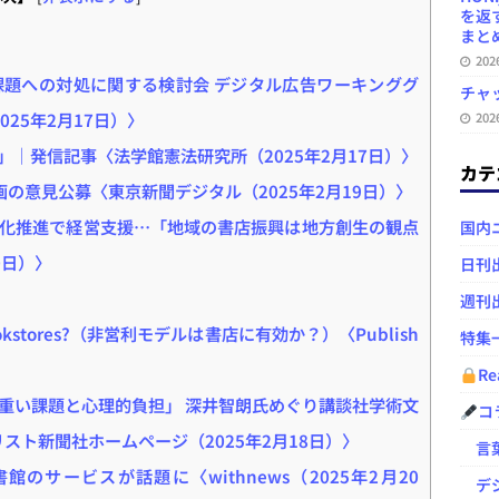
を返
まとめ 
20
題への対処に関する検討会 デジタル広告ワーキンググ
チャ
25年2月17日）〉
20
」｜発信記事〈法学館憲法研究所（2025年2月17日）〉
カテ
計画の意見公募〈東京新聞デジタル（2025年2月19日）〉
化推進で経営支援…「地域の書店振興は地方創生の観点
国内
0日）〉
日刊
週刊
 for Bookstores?（非営利モデルは書店に有効か？）〈Publish
特集
Re
重い課題と心理的負担」 深井智朗氏めぐり講談社学術文
コ
キリスト新聞社ホームページ（2025年2月18日）〉
言葉
のサービスが話題に〈withnews（2025年2月20
デジ