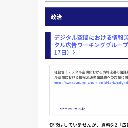
政治
デジタル空間における情報流
タル広告ワーキンググループ
17日）〉
総務省｜デジタル空間における情報流通の諸課
ル空間における情報流通の諸課題への対処に関
ググループ...
https://www.soumu.go.jp/main_sosiki/kenkyu/digit
www.soumu.go.jp
傍聴はしていませんが、資料6-2「広