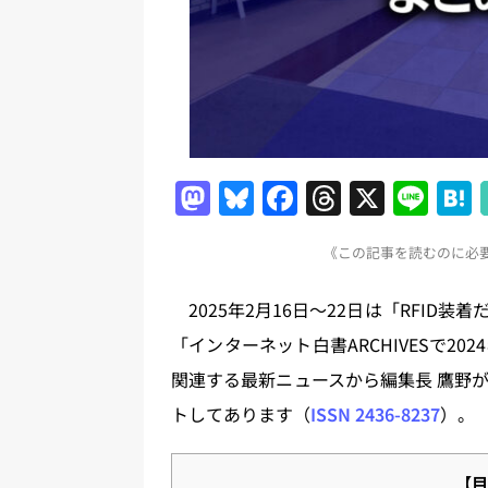
M
Bl
F
T
X
Li
a
u
a
h
n
《この記事を読むのに必要な
st
e
c
re
e
o
s
e
a
2025年2月16日～22日は「RFID
d
k
b
d
「インターネット白書ARCHIVESで2
o
y
o
s
関連する最新ニュースから編集長 鷹野
n
o
トしてあります（
ISSN 2436-8237
）。
k
【目