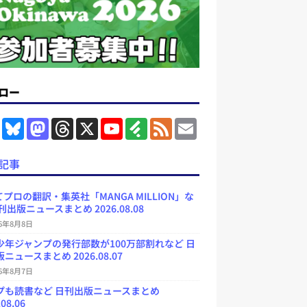
ロー
F
B
M
T
X
Y
F
F
E
a
l
a
h
o
e
e
m
c
u
s
r
u
e
e
a
e
e
t
e
T
d
d
i
記事
b
s
o
a
u
l
l
o
k
d
d
b
y
o
y
o
s
e
プロの翻訳・集英社「MANGA MILLION」な
k
n
C
刊出版ニュースまとめ 2026.08.08
h
a
26年8月8日
n
少年ジャンプの発行部数が100万部割れなど 日
n
e
ニュースまとめ 2026.08.07
l
26年8月7日
プも読書など 日刊出版ニュースまとめ
.08.06