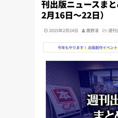
刊出版ニュースまとめ
日刊出版ニュースまとめ 2026.07
2月16日～22日）
[ 2026年7月30日 ]
チャットボ
[ 2026年8月8日 ]
すべてプロの翻
2026.08.08
日刊出版ニュー
2025年2月24日
鷹野凌
週刊
[ 2026年8月7日 ]
週刊少年ジャン
今年もやります！ 出版創作イベント「N
日刊出版ニュースまとめ
[ 2026年8月6日 ]
ラップも読書な
[ 2026年8月5日 ]
「マンガワン
ースまとめ 2026.08.05
日刊
[ 2026年8月4日 ]
小学館「マン
め 2026.08.04
日刊出版ニュ