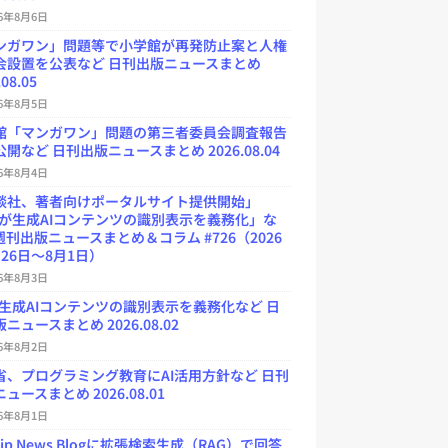
26年8月6日
ンガワン」問題等で小学館が再発防止案と人権
会設置を公表など 日刊出版ニュースまとめ
.08.05
26年8月5日
館「マンガワン」問題の第三者委員会調査報告
開など 日刊出版ニュースまとめ 2026.08.04
26年8月4日
談社、著者向けポータルサイト提供開始」
Uが生成AIコンテンツの識別表示を義務化」な
週刊出版ニュースまとめ＆コラム #726（2026
26日～8月1日）
26年8月3日
が生成AIコンテンツの識別表示を義務化など 日
ニュースまとめ 2026.08.02
26年8月2日
省、プログラミング教育にAI活用方針など 日刊
ュースまとめ 2026.08.01
26年8月1日
.jp News Blogに拡張検索生成（RAG）で回答