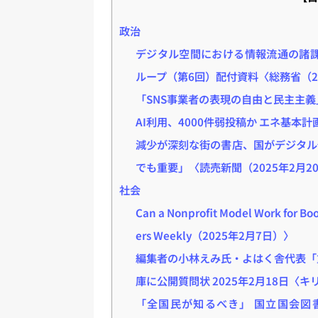
政治
デジタル空間における情報流通の諸課
ループ（第6回）配付資料〈総務省（20
「SNS事業者の表現の自由と民主主義
AI利用、4000件弱投稿か エネ基本
減少が深刻な街の書店、国がデジタル
でも重要」〈読売新聞（2025年2月2
社会
Can a Nonprofit Model Work
ers Weekly（2025年2月7日）〉
編集者の小林えみ氏・よはく舎代表「
庫に公開質問状 2025年2月18日〈
「全国民が知るべき」 国立国会図書館