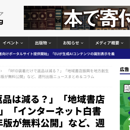
イベント
出版物
お知らせ
メディア概要
者向けポータルサイト提供開始」「EUが生成AIコンテンツの識別表示を義
＆コラム #726（2026年7月26日～8月1日）
週刊出版ニュースま
広告
「RFID装着だけで返品は減る？」「地域書店振興を地方創生
24年版が無料公開」など、週刊出版ニュースまとめ＆コラム
コンテンツの識別表示を義務化など 日刊出版ニュースまとめ 2026.08.02
で返品は減る？」「地域書店
ラミング教育にAI活用方針など 日刊出版ニュースまとめ 2026.08.01
」「インターネット白書
24年版が無料公開」など、週
News Blogに拡張検索生成（RAG）で回答を返すチャットボットを設置など