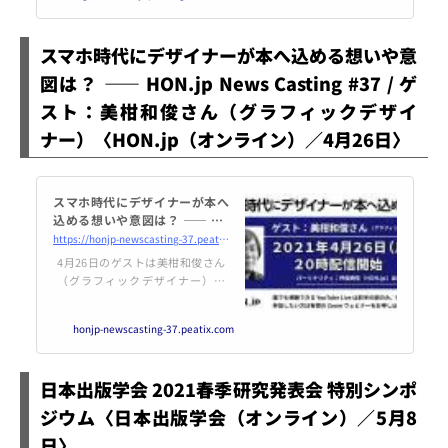
回研究大会 →
スマホ時代にデザイナーが本へ込める想いや意
図は？ ―― HON.jp News Casting #37 / ゲ
スト：美柑和俊さん（グラフィックデザイ
ナー）〈HON.jp（オンライン）／4月26日〉
スマホ時代にデザイナーが本へ
込める想いや意図は？ ―― HO
N.jp News Casting #37 / ゲス
https://honjp-newscasting-37.peatix.com
ト：美柑和俊さん（グラフィッ
4月26日のゲストは美柑和俊さん
クデザイナー）
（グラフィックデザイナー）で
す。ウェビナー参加者を募集しま
す。Zoomミーティングアプリ
honjp-newscasting-37.peatix.com
（Windows、Mac、Android、iP
hone）もし... powered by Peatix
: More than a ticket.
日本出版学会 2021春季研究発表会 特別シンポ
ジウム〈日本出版学会（オンライン）／5月8
日〉