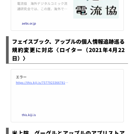
電流協 海外デジタルコミック流
通研究会では、この度、海外での
電子出版流通を実施する際に必要
となる知識について最大公約数的
aebs.or.jp
にまとめた手引書である『海外で
の電子出版流通のA to Z』を公表
しました。
フェイスブック、アップルの個人情報追跡巡る
規約変更に対応〈ロイター（2021年4月22
日）〉
エラー
https://this.kiji.is/757792336678174720?c=491375730748638305
this.kiji.is
米上院、グーグルとアップルのアプリストア