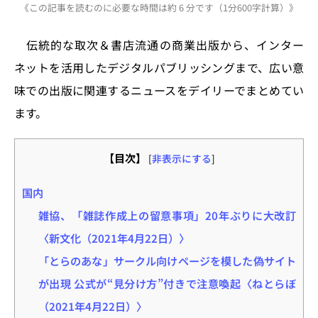
《この記事を読むのに必要な時間は約 6 分です（1分600字計算）》
st
e
c
re
e
e
o
s
e
a
n
伝統的な取次＆書店流通の商業出版から、インター
d
k
b
d
a
ネットを活用したデジタルパブリッシングまで、広い意
o
y
o
s
味での出版に関連するニュースをデイリーでまとめてい
n
o
ます。
k
【目次】
[
非表示にする
]
国内
雑協、「雑誌作成上の留意事項」20年ぶりに大改訂
〈新文化（2021年4月22日）〉
「とらのあな」サークル向けページを模した偽サイト
が出現 公式が“見分け方”付きで注意喚起〈ねとらぼ
（2021年4月22日）〉