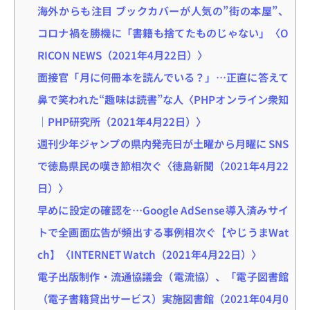
海外からも注目 ブックカバーが人気の”街の本屋”、
コロナ禍を勝機に「書籍も捨てたものじゃない」〈O
RICON NEWS（2021年4月22日）〉
面接官「月に何冊本を読んでいる？」…正直に答えて
鼻で笑われた“趣味は読書”な人〈PHPオンライン衆知
｜PHP研究所（2021年4月22日）〉
週刊少年ジャンプの県内発売日が土曜から月曜に SNS
で徳島県民の嘆き節相次ぐ〈徳島新聞（2021年4月22
日）〉
早めに設定の確認を…Google AdSense導入済みサイ
トで全画面広告が頻出する事例相次ぐ【やじうまWat
ch】〈INTERNET Watch（2021年4月22日）〉
電子出版制作・流通協議会（電流協）、「電子図書館
（電子書籍貸出サービス）実施図書館（2021年04月0