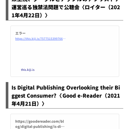
運営巡る独禁法問題で公聴会〈ロイター（202
1年4月22日）〉
エラー
https://this.kiji.is/757751539976601600?c=491375730748638305
this.kiji.is
Is Digital Publishing Overlooking their Bi
ggest Consumer?〈Good e-Reader（2021
年4月21日）〉
https://goodereader.com/bl
og/digital-publishing/is-digit