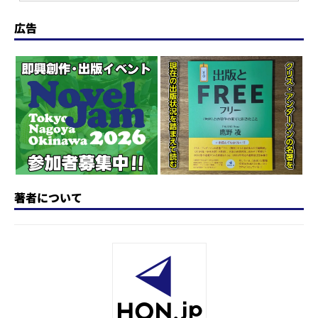
d
k
b
d
a
広告
o
y
o
s
n
o
k
著者について