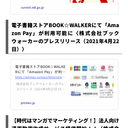
関する意識調査」を実施した（E1
current.ndl.go.jp
667，E2225参照）。公共図書館
に関する意識や情報行動の変化を
把握するために，数年に一度程度
電子書籍ストアBOOK☆WALKERにて「Ama
の頻度でこのような調査を行うこ
とを想定していたが，2020年，新
zon Pay」が利用可能に〈株式会社ブック
型コロナウイルス感染症の流行に
ウォーカーのプレスリリース（2021年4月22
より人々の意識や行動に大きな変
化が生じたことが推測されたた
日）〉
め，2019年に続けて2020年12月1
1日から15日に...
電子書籍ストアBOOK☆WALKE
Rにて「Amazon Pay」が利用
可能に
https://prtimes.jp/main/html/rd/p/000001082.000001227.html
株式会社ブックウォーカーのプレ
スリリース（2021年4月22日 15時
45分）電子書籍ストアBOOK☆W
ALKERにて「Amazon Pay」が利
prtimes.jp
用可能に
【時代はマンガでマーケティング！】法人向け