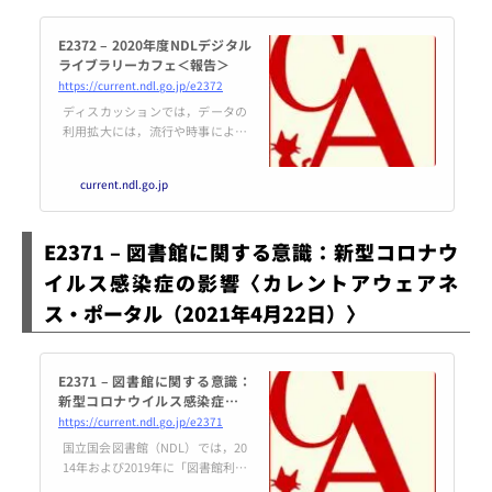
E2372 – 2020年度NDLデジタル
ライブラリーカフェ＜報告＞
https://current.ndl.go.jp/e2372
ディスカッションでは，データの
利用拡大には，流行や時事によら
ず多様に使える汎用的なオープン
データセットの提供や，巨大で多
current.ndl.go.jp
様なデータの統合的な分析に使え
るように，メタデータへの日本十
進分類法（NDC）による分類付与
E2371 – 図書館に関する意識：新型コロナウ
やData Catalog Vocabulary（DCA
T）等の標準的な語彙とWARPか
イルス感染症の影響〈カレントアウェアネ
らの出力項目との対応表の作成・
ス・ポータル（2021年4月22日）〉
公開が有効等の意見があった。
E2371 – 図書館に関する意識：
新型コロナウイルス感染症の影
響
https://current.ndl.go.jp/e2371
国立国会図書館（NDL）では，20
14年および2019年に「図書館利用
者の情報行動の傾向及び図書館に