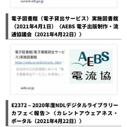
current.ndl.go.jp
日）」を公表しました。前回2021
年1月1日時点と比べ、実施自治体
は62増加し205自治体、電子図書
電子図書館（電子貸出サービス）実施図書館
館（電子書籍
（2021年4月1日）〈AEBS 電子出版制作・流
通協議会（2021年4月22日）〉
電子図書館(電子書籍貸出サービ
ス)実施図書館
https://aebs.or.jp/Electronic_library_introduction_record.html
自治体の公共図書館における「電
子書籍貸出サービス」を実施して
いる図書館となります。（電子出
版制作・流通協議会 電子図書
aebs.or.jp
館・コンテンツ教育利用部会まと
め）
E2372 – 2020年度NDLデジタルライブラリー
カフェ＜報告＞〈カレントアウェアネス・
ポータル（2021年4月22日）〉