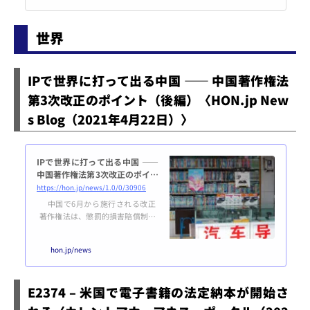
世界
IPで世界に打って出る中国 ―― 中国著作権法
第3次改正のポイント（後編）〈HON.jp New
s Blog（2021年4月22日）〉
IPで世界に打って出る中国 ――
中国著作権法第3次改正のポイン
ト（後編）
https://hon.jp/news/1.0/0/30906
中国で6月から施行される改正
著作権法は、懲罰的損害賠償制度
のほか、権利が制限される範囲の
拡大も図られています。馬場公彦
hon.jp/news
さんのレポート後編です。前編は
こちら。マルチメディア時代に合
わせ著作権の範囲を拡大 では主
E2374 – 米国で電子書籍の法定納本が開始さ
な改正のポイントに即して、具体
的に今回の改正された条文を検討