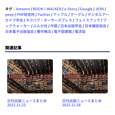
タグ：
Amazon
/
BOOK☆WALKER
/
e-Story
/
Google
/
JEPA
/
peep
/
PHP研究所
/
Twitter
/
アップル
/
グーグル
/
デジタルアー
カイブ学会
/
ネクパブ・オーサーズプレス
/
フェイスブック
/
ブ
ックウォーカー
/
ぶんか社
/
中国
/
日本出版学会
/
日本雑誌協会
/
日本電子出版協会
/
著作権法
/
電子図書館
/
電流協
関連記事
日刊出版ニュースまとめ
日刊出版ニュースまとめ
2021.11.23
2021.12.28