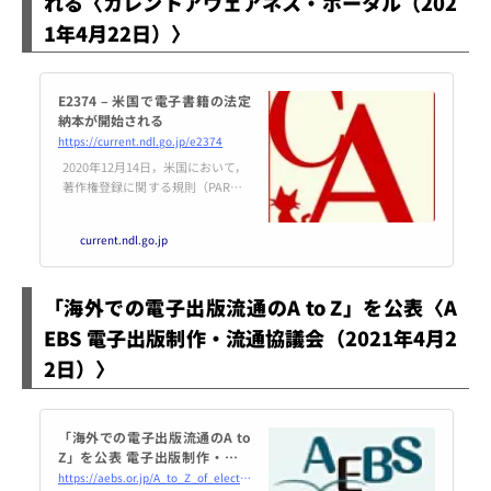
れる〈カレントアウェアネス・ポータル（202
してみよう。 既述した第3条の
1年4月22日）〉
「作品」として列挙されたものの
うち、第6項が旧法の「映画作品
と類似の映画を撮影制作する方法
で創作され...
E2374 – 米国で電子書籍の法定
納本が開始される
https://current.ndl.go.jp/e2374
2020年12月14日，米国において，
著作権登録に関する規則（PART 2
02, Title 37, Code of Federal Regu
lations）の改正により，オンライ
current.ndl.go.jp
ンのみで出版された電子書籍（el
ectronic-only books）が法定納
本の対象となる最終規則（final ru
「海外での電子出版流通のA to Z」を公表〈A
le）が発効した。この最終規則の
要点を紹介したい。
EBS 電子出版制作・流通協議会（2021年4月2
2日）〉
「海外での電子出版流通のA to
Z」を公表 電子出版制作・流通
協議会
https://aebs.or.jp/A_to_Z_of_electronic_publishing_overseas.html