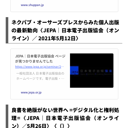
――ファッション誌の来し方行く
www.shuppan.jp
末」 日時：2021年5月25日（火）
19時00分～21時00分報告：米澤
泉（甲南女子大学）場所：オンラ
ネクパブ・オーサーズプレスからみた個人出版
イン開
の最新動向〈JEPA｜日本電子出版協会（オン
ライン）／ 2021年5月12日〉
JEPA｜日本電子出版協会 ページ
が見つかりませんでした
https://www.jepa.or.jp/seminar/20210512/
一般社団法人 日本電子出版協会の
ホームページです。電子出版・編
集を考える出版界と情報産業界各
社の団体。ニュース、調査報告、
www.jepa.or.jp
電子出版とは、会員限定情報など
配信しています。
良書を絶版がない世界へ =デジタル化と権利処
理=〈JEPA｜日本電子出版協会（オンライ
ン）／5月26日〉〈（）〉