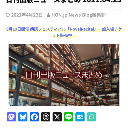
2021年4月23日
HON.jp News Blog編集部
9月19日開催 朗読フェスティバル「NovelRecital」一般入場チケ
ット販売中！
M
Bl
F
T
X
Li
H
a
u
a
h
n
at