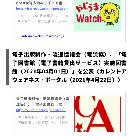
dSense導入済みサイトで全画面
広告が頻出する事例相次ぐ【や
https://internet.watch.impress.co.jp/docs/yajiuma/1320358.html
じうまWatch】
Googleの広告を導入している
サイトで、不意に全画面広告が表
示されるケースが3月ごろから増
加しているようだ。
internet.watch.impress.co.jp
電子出版制作・流通協議会（電流協）、「電
子図書館（電子書籍貸出サービス）実施図書
館（2021年04月01日）」を公表〈カレントア
ウェアネス・ポータル（2021年4月22日）〉
電子出版制作・流通協議会（電
流協）、「電子図書館（電子書
籍貸出サービス）実施図書館（2
https://current.ndl.go.jp/node/43867
021年04月01日）」を公表
2021年4月22日、電子出版制作・
流通協議会（電流協）が、「電子
図書館（電子書籍貸出サービス）
実施図書館（2021年04月01