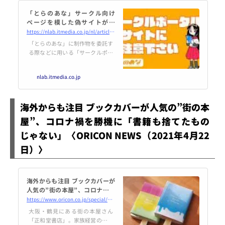
「とらのあな」サークル向け
ページを模した偽サイトが出
現 公式が“見分け方”付きで注
https://nlab.itmedia.co.jp/nl/articles/2104/22/news122.html
意喚起
「とらのあな」に制作物を委託す
る際などに用いる「サークルポー
タル」の偽サイトが現れたとし
て、虎の穴社は4月22日に注意喚
nlab.itmedia.co.jp
起を行いました。「サークルポー
タル」のログインページを模した
偽サイトがGoogle等の検索結果
海外からも注目 ブックカバーが人気の”街の本
の上位に掲載されているとして、
同社は見分け方を画像で説明して
屋”、コロナ禍を勝機に「書籍も捨てたもの
いま…
じゃない」〈ORICON NEWS（2021年4月22
日）〉
海外からも注目 ブックカバーが
人気の”街の本屋”、コロナ禍を
勝機に「書籍も捨てたものじゃ
https://www.oricon.co.jp/special/56224/
ない」
大阪・鶴見にある街の本屋さん
「正和堂書店」。家族経営の個人