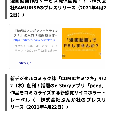
漫画動画作成サービス提供開始！！〈株式会
社SAMURISEのプレスリリース（2021年4月2
2日）〉
【時代はマンガでマーケティン
グ！】法人向け漫画動画作成
サービス提供開始！！
https://prtimes.jp/main/html/rd/p/000000003.000041387.html
株式会社SAMURISEのプレスリ
リース（2021年4月22日 13時10
分）【時代はマンガでマーケティ
ング！】法人向け漫画動画作成
prtimes.jp
サービス提供開始！！
新デジタルコミック誌「COMICヤミツキ」4/2
2（木）創刊！話題のe-Storyアプリ「peep」
作品をコミカライズする新感覚サイコホラー・
レーベル〈｜株式会社ぶんか社のプレスリ
リース（2021年4月22日）〉