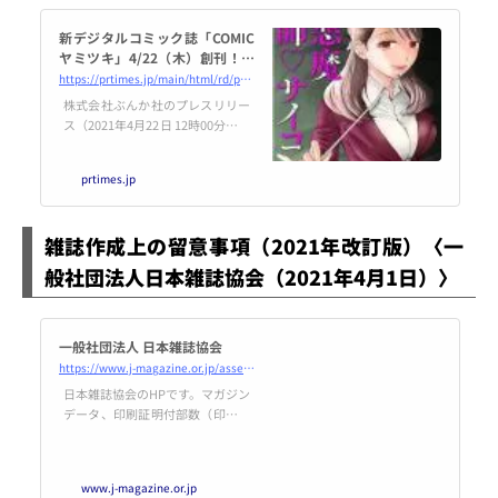
新デジタルコミック誌「COMIC
ヤミツキ」4/22（木）創刊！話
題のe-Storyアプリ「peep」作
https://prtimes.jp/main/html/rd/p/000000052.000045783.html
品をコミカライズする新感覚サ
株式会社ぶんか社のプレスリリー
イコホラー・レーベル！
ス（2021年4月22日 12時00分）新
デジタルコミック誌「COMICヤミ
ツキ」4/22（木）創刊！話題のe-
prtimes.jp
Storyアプリ「peep」作品をコミ
カライズする新感覚サイコホ
ラー・レーベル！
雑誌作成上の留意事項（2021年改訂版）〈一
般社団法人日本雑誌協会（2021年4月1日）〉
一般社団法人 日本雑誌協会
https://www.j-magazine.or.jp/assets/doc/ryuijikou.pdf
日本雑誌協会のHPです。マガジン
データ、印刷証明付部数（印刷部
数公表）、加盟社や、デジタル化
についての取り組みなどを掲載し
ています。
www.j-magazine.or.jp