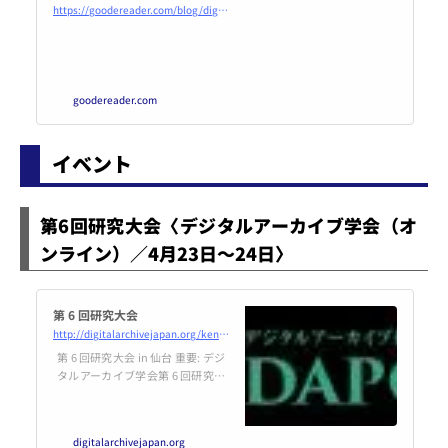
al-publishing-overlooking-th
https://goodereader.com/blog/digital-publishing/is-digital-publishing-overlooking-their-biggest-consumer
eir-biggest-consumer
goodereader.com
イベント
第6回研究大会〈デジタルアーカイブ学会（オ
ンライン）／4月23日～24日〉
第 6 回研究大会
http://digitalarchivejapan.org/kenkyutaikai/6th
第 6 回研究大会 in 仙台 重要: デジ
タルアーカイブ学会第 6 回研究大
会は、第 1 部 (オンライン 2021/4/
23～24) と第 2 部 (2021 年秋、日
時未定) に分けて開催することに
digitalarchivejapan.org
なりました (2 … 続きを読む 第 6