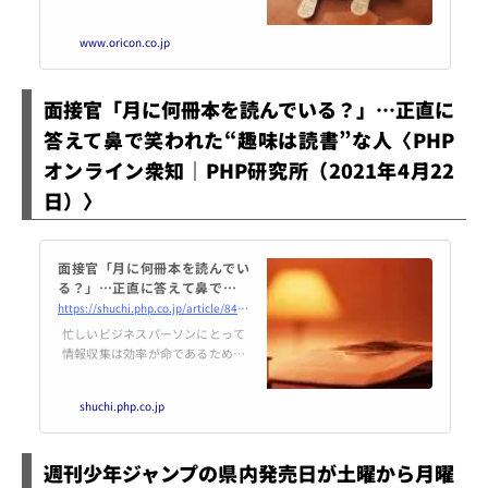
書店でありながら、8.5万人ものIn
stagramのフォロワー数を誇る。
www.oricon.co.jp
注目のきっかけの一つが、アイス
キャンディーやクリームソーダな
どの形をした店オリジナルのブッ
面接官「月に何冊本を読んでいる？」…正直に
クカバーとしおりのプレゼント企
画だ。ユニークなデザインに「ア
答えて鼻で笑われた“趣味は読書”な人〈PHP
イデアがすごい」「最高にかわい
オンライン衆知｜PHP研究所（2021年4月22
い」とコロナ以前は日本全国、と
きには海外からもファンが訪れた
日）〉
という。「正和堂書店」のSNS・
広報を担当...
面接官「月に何冊本を読んでい
る？」…正直に答えて鼻で笑わ
れた“趣味は読書”な人
https://shuchi.php.co.jp/article/8495
忙しいビジネスパーソンにとって
情報収集は効率が命であるため、
長い時間を要する本は敬遠されが
ちである。しかし人気エッセイス
shuchi.php.co.jp
ト・みくりや佐代子氏は、短時間
でしかも記憶に定着する「辞書読
み」を勧めている。
週刊少年ジャンプの県内発売日が土曜から月曜