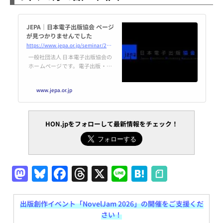
JEPA｜日本電子出版協会 ページ
が見つかりませんでした
https://www.jepa.or.jp/seminar/20210526/
一般社団法人 日本電子出版協会の
ホームページです。電子出版・編
集を考える出版界と情報産業界各
社の団体。ニュース、調査報告、
www.jepa.or.jp
電子出版とは、会員限定情報など
配信しています。
HON.jpをフォローして最新情報をチェック！
M
Bl
F
T
X
Li
H
a
u
a
h
n
at
st
e
c
re
e
e
出版創作イベント「NovelJam 2026」の開催をご支援くだ
さい！
o
s
e
a
n