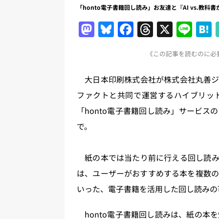
「honto電子書籍回し読み」お友達と『AI vs.教
M
Bl
F
T
X
Li
a
u
a
h
n
《この記事を読むのに必要
st
e
c
re
e
o
s
e
a
大日本印刷株式会社が株式会社丸善ジ
d
k
b
d
ファクトと共同で運営するハイブリッド
o
y
o
s
「honto電子書籍回し読み」サービスの
n
o
で。
k
紙の本では当たり前に行える回し読みだ
は、ユーザーがおすすめする本を複数の
いった、電子書籍を活用した回し読みの
honto電子書籍回し読みは、紙の本