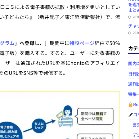
を返
口コミによる電子書籍の拡散・利用増を狙いとしてい
まとめ 
読めない子どもたち』（新井紀子／東洋経済新報社）で、流
20
チャ
20
グラム
」へ登録し、］
期間中に
特設ページ
経由で50％
カテ
料電子版）を購入する。すると、ユーザーに対象書籍の
ーザーは通知されたURLを基にhontoのアフィリエイ
国内
そのURLをSNS等で発信する。
日刊
週刊
特集
Re
コ
言葉
デジ