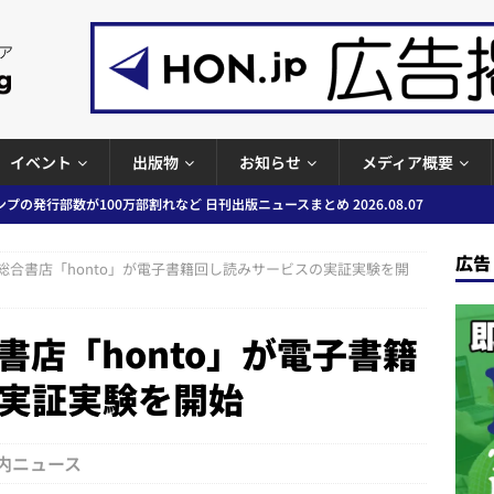
イベント
出版物
お知らせ
メディア概要
ど 日刊出版ニュースまとめ 2026.08.06
日刊出版ニュースまとめ
」問題等で小学館が再発防止案と人権委員会設置を公表など 日刊出版ニュ
広告
総合書店「honto」が電子書籍回し読みサービスの実証実験を開
出版ニュースまとめ
ガワン」問題の第三者委員会調査報告書を公開など 日刊出版ニュースまと
書店「honto」が電子書籍
ースまとめ
実証実験を開始
者向けポータルサイト提供開始」「EUが生成AIコンテンツの識別表示を義
＆コラム #726（2026年7月26日～8月1日）
週刊出版ニュースま
内ニュース