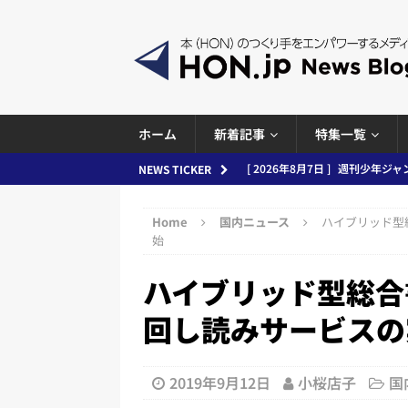
ホーム
新着記事
特集一覧
[ 2026年8月6日 ]
ラップも読書な
NEWS TICKER
[ 2026年8月5日 ]
「マンガワン
Home
国内ニュース
ハイブリッド型
ースまとめ 2026.08.05
日刊
始
[ 2026年8月4日 ]
小学館「マン
ハイブリッド型総合
め 2026.08.04
日刊出版ニュ
回し読みサービスの
[ 2026年8月3日 ]
「講談社、著
務化」など、週刊出版ニュースまとめ
2019年9月12日
小桜店子
国
とめ＆コラム