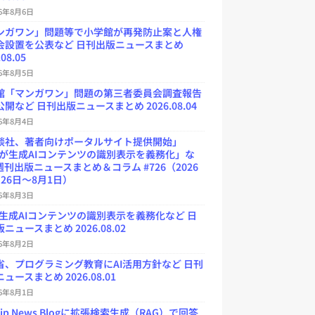
26年8月6日
ンガワン」問題等で小学館が再発防止案と人権
会設置を公表など 日刊出版ニュースまとめ
.08.05
26年8月5日
館「マンガワン」問題の第三者委員会調査報告
開など 日刊出版ニュースまとめ 2026.08.04
26年8月4日
談社、著者向けポータルサイト提供開始」
Uが生成AIコンテンツの識別表示を義務化」な
週刊出版ニュースまとめ＆コラム #726（2026
26日～8月1日）
26年8月3日
が生成AIコンテンツの識別表示を義務化など 日
ニュースまとめ 2026.08.02
26年8月2日
省、プログラミング教育にAI活用方針など 日刊
ュースまとめ 2026.08.01
26年8月1日
.jp News Blogに拡張検索生成（RAG）で回答