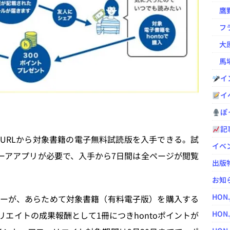
鷹野凌の
フラ
大原
馬場
イ
イ
ぽっ
記
URLから対象書籍の電子無料試読版を入手できる。試
イベ
ビューアアプリが必要で、入手から7日間は全ページが閲覧
出版
お知
HON
ーが、あらためて対象書籍（有料電子版）を購入する
HON.
リエイトの成果報酬として1冊につきhontoポイントが