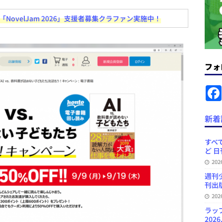
コンテンツの識別表示を義務化など 日刊出版ニュースまとめ 2026.08.02
ovelJam 2026」支援者募集クラファン実施中！
ラミング教育にAI活用方針など 日刊出版ニュースまとめ 2026.08.01
フォ
News Blogに拡張検索生成（RAG）で回答を返すチャットボットを設置など
.31
日刊出版ニュースまとめ
ット（ベータ版）を公開しました
お知らせ
新着
訳・集英社「MANGA MILLION」など 日刊出版ニュースまとめ
スまとめ
すべて
ど 日
プの発行部数が100万部割れなど 日刊出版ニュースまとめ 2026.08.07
20
週刊
刊出版
20
ラッ
2026