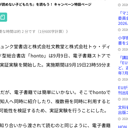
科書が読めない子どもたち』を読もう！ キャンペーン特設ページ
20
「マ
H
委員
at
2026
20
な時間は約 2 分です（1分600字計算）》
e
小学
n
書を公
ュンク堂書店と株式会社文教堂と株式会社トゥ・ディ
20
a
型総合書店「honto」は9月9日、電子書籍ストアで
「講
「E
実証実験を開始した。実施期間は9月19日23時59分ま
ど、
年7月
20
EU
が、電子書籍では簡単にいかない。そこでhontoで
刊出版
20
知人へ同時に紹介したり、複数冊を同時に利用すると
文科
可能性を検証するため、実証実験を行うことにした。
出版ニ
20
を知り合いから渡されて読むのと同じように、電子書籍
HON