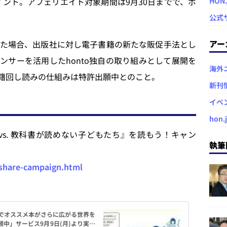
ポイント。アフェリエイト対象期間は9月30日までで、ポ
HON
公式
アー
た場合、出版社に対し電子書籍の新たな販促手法とし
ンサーを活用したhonto独自の取り組みとして展開を
海外
書籍回し読みの仕組みは特許出願中とのこと。
新刊
イベ
hon.
I vs. 教科書が読めない子どもたち』を読もう！キャン
執筆
/share-campaign.html
籍でオススメ本がさらに広がる世界を
願中」サービス9月9日(月)より実証