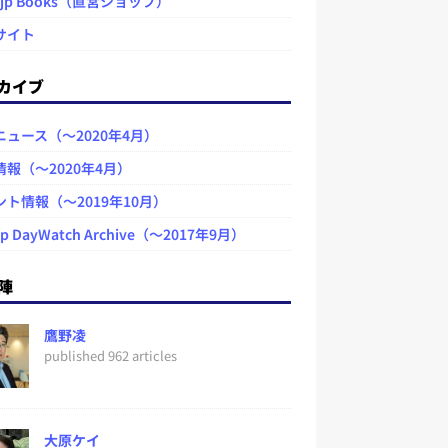
.jp Books（直営ショップ）
サイト
カイブ
ニュース（～2020年4月）
情報（～2020年4月）
ント情報（～2019年10月）
jp DayWatch Archive（～2017年9月）
陣
鷹野凌
published 962 articles
大原ケイ