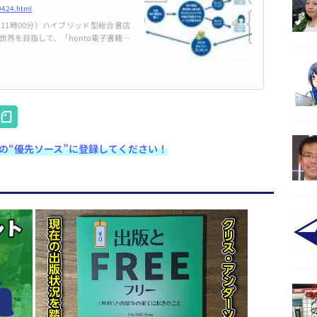
9424.html
日 11時00分）ハイブリッド型総合書店
世界を目指して、「honto電子書籍回
証実験スタート！
H
at
e検索の“優先ソース”に登録してください！
e
n
a