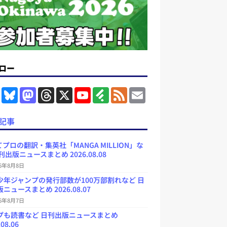
ロー
F
B
M
T
X
Y
F
F
E
a
l
a
h
o
e
e
m
c
u
s
r
u
e
e
a
e
e
t
e
T
d
d
i
記事
b
s
o
a
u
l
l
o
k
d
d
b
y
o
y
o
s
e
プロの翻訳・集英社「MANGA MILLION」な
k
n
C
刊出版ニュースまとめ 2026.08.08
h
a
26年8月8日
n
少年ジャンプの発行部数が100万部割れなど 日
n
e
ニュースまとめ 2026.08.07
l
26年8月7日
プも読書など 日刊出版ニュースまとめ
.08.06