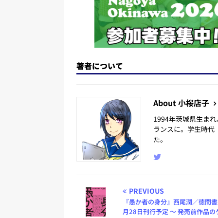
著者について
About 小桜店子
1994年茨城県生
ランスに。学生時代
た。
PREVIOUS
『愚か者の身分』西尾潤／徳間書
月28日刊行予定 ～ 発売前作品の