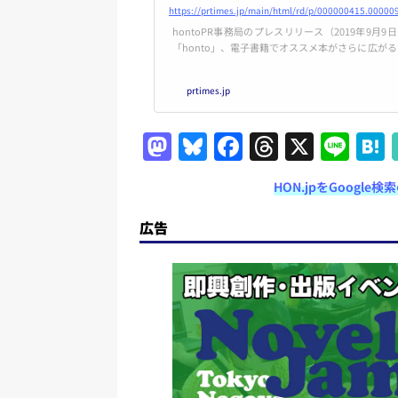
実験スタート！
https://prtimes.jp/main/html/rd/p/000000415.00000
hontoPR事務局のプレスリリース（2019年9月9
「honto」、電子書籍でオススメ本がさらに広がる
し読み※特許出願中」サービス9月9日(月)より実
prtimes.jp
M
Bl
F
T
X
Li
a
u
a
h
n
HON.jpをGoogl
st
e
c
re
e
o
s
e
a
広告
d
k
b
d
o
y
o
s
n
o
k