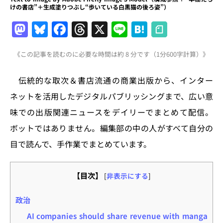
けの書店”＋生成塗りつぶし“歩いている白黒猫の後ろ姿”）
M
Bl
F
T
X
Li
H
a
u
a
h
n
at
《この記事を読むのに必要な時間は約 8 分です（1分600字計算）》
st
e
c
re
e
e
o
s
e
a
n
伝統的な取次＆書店流通の商業出版から、インター
d
k
b
d
a
ネットを活用したデジタルパブリッシングまで、広い意
o
y
o
s
味での出版関連ニュースをデイリーでまとめて配信。
n
o
ボットではありません。編集部の中の人がすべて自分の
k
目で読んで、手作業でまとめています。
【目次】
[
非表示にする
]
政治
AI companies should share revenue with manga