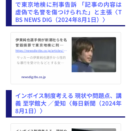
で東京地検に刑事告訴 「記事の内容は
虚偽で名誉を傷つけられた」と主張〈T
BS NEWS DIG（2024年8月1日）〉
伊東純也選手側が新潮社らを名
誉毀損罪で東京地検に刑事告
訴 「記事の内容は虚偽で名誉
https://newsdig.tbs.co.jp/articles/-/1332518
を傷つけられた」と主張 | TBS
サッカーの伊東純也選手から性的
NEWS DIG
な暴行を受けたなどとする女性2
人の証言を報じた記事で名誉を傷
つけられたとして、伊東選手側が
newsdig.tbs.co.jp
記事を書いた「週刊新潮」の責任
者らを刑事告訴したことが分かり
ました。サッカーの…
インボイス制度考える 現状や問題点、講
義 至学館大 ／愛知〈毎日新聞（2024年
8月1日）〉
インボイス制度考える 現状や