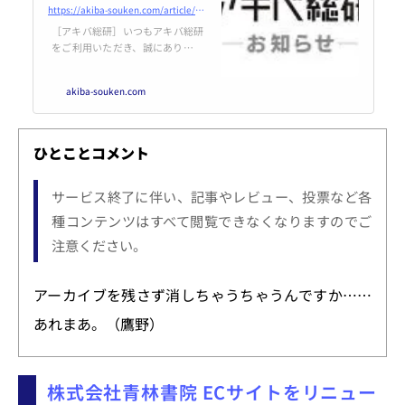
https://akiba-souken.com/article/66874/
［アキバ総研］いつもアキバ総研
をご利用いただき、誠にありがと
うございます。アキバ総研は、
「アニメ＆アキバ系カルチャー情
akiba-souken.com
報」を発信するメディアとして20
02年からコンテンツ提供を続けて
まいりましたが、こ...
ひとことコメント
サービス終了に伴い、記事やレビュー、投票など各
種コンテンツはすべて閲覧できなくなりますのでご
注意ください。
アーカイブを残さず消しちゃうちゃうんですか……
あれまあ。（鷹野）
株式会社青林書院 ECサイトをリニュー