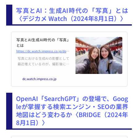
は。しかし、聞けば英治出版の業
写真とAI：生成AI時代の「写真」とは
績はすこぶる好調とのこと。それ
もそのはず...
〈デジカメ Watch（2024年8月1日）〉
写真とAI生成AI時代の「写真」
とは
https://dc.watch.impress.co.jp/docs/column/photo_ai/1612852.html
写真における生成AIの影響として
最近増えているのが、撮影後に写
真を補正する場面だ。写真という
のはフィルム時代から撮影して終
dc.watch.impress.co.jp
わりではなく、現像までしてから
完成するものであり、デジタルに
なってからは、最終的にソフト
OpenAI「SearchGPT」の登場で、Goog
ウェアで補正・現像するように
なった。
leが掌握する検索エンジン・SEOの業界
地図はどう変わるか〈BRIDGE（2024年
8月1日）〉