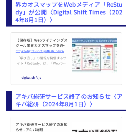
界カオスマップをWebメディア「ReStu
dy」が公開〈Digital Shift Times（202
4年8月1日）〉
【保存版】Webライティングス
クール業界カオスマップをWeb
メディア「ReStudy」が公開
https://digital-shift.jp/flash_news/FN240801_1
「学び直し」の情報を発信するサ
イト「ReStudy」は、「Webライ
ティングスクール」業界71サービ
スを分類したカオスマップを2024
digital-shift.jp
年7月15日に公開した。本カオス
マップには、合計71サービスの
「Webライティングスクール」を
アキバ総研サービス終了のお知らせ〈ア
調査し、掲載している。
キバ総研（2024年8月1日）〉
アキバ総研サービス終了のお知
らせ - アキバ総研