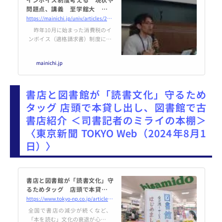
問題点、講義 至学館大 ／愛
知 | 毎日新聞
https://mainichi.jp/univ/articles/20240801/ddl/k23/020/101000c
昨年10月に始まった消費税のイ
ンボイス（適格請求書）制度につ
いて考える講義が、至学館大（愛
知県大府市）であった。フリーラ
mainichi.jp
ンスのウェブクリエーター、廣瀬
（ひろせ）仁亮さん（47）＝名古
屋市＝が、制度の現状や問題点を
書店と図書館が「読書文化」守るため
学生に伝えた。
タッグ 店頭で本貸し出し、図書館で古
書店紹介 ＜司書記者のミライの本棚＞
〈東京新聞 TOKYO Web（2024年8月1
日）〉
書店と図書館が「読書文化」守
るためタッグ 店頭で本貸し出
し、図書館で古書店紹介 ＜司
https://www.tokyo-np.co.jp/article/344170
書記者のミライの本棚＞：東京
全国で書店の減少が続くなど、
新聞 TOKYO Web
「本を読む」文化の衰退が心配さ