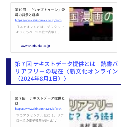
第10回 「ウェブトゥーン」登
場の背景と経緯
https://www.shinbunka.co.jp/archives/8435
日本ではマンガは、デジタルで
あってもページ単位で表示し、横
にスライドして読んでいく形式が
一般的だ。一方、韓国の…
www.shinbunka.co.jp
第７回 テキストデータ提供とは｜読書バ
リアフリーの現在〈新文化オンライン
（2024年8月1日）〉
第７回 テキストデータ提供と
は
https://www.shinbunka.co.jp/archives/8433
本のアクセシブル化には、リフ
ロー型の電子書籍があればいいの
かというと、事はそう簡単ではな