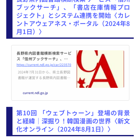
ブックサーチ」、「書店在庫情報プロ
ジェクト」とシステム連携を開始〈カレ
ントアウェアネス・ポータル（2024年8
月1日）〉
長野県内図書館横断検索サービ
ス「信州ブックサーチ」、「書
店在庫情報プロジェクト」とシ
https://current.ndl.go.jp/car/223570
ステム連携を開始
2024年7月31日から、県立長野図
書館が運営する長野県内図書館横
断検索サービス「信州ブックサー
チ」が、「書店在庫情報プロジェ
current.ndl.go.jp
クト」とシステム連携を開始しま
した。出版文化産業振興財団（JP
IC）、株式会社カーリル及び版元
第10回 「ウェブトゥーン」登場の背景
ドットコムが共同で立
と経緯｜深掘り！韓国漫画の世界〈新文
化オンライン（2024年8月1日）〉