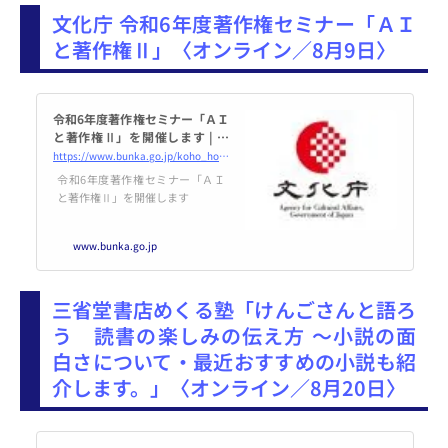
文化庁 令和6年度著作権セミナー「ＡＩ
と著作権Ⅱ」〈オンライン／8月9日〉
令和6年度著作権セミナー「ＡＩ
と著作権Ⅱ」を開催します | 文
化庁
https://www.bunka.go.jp/koho_hodo_oshirase/hodohappyo/94085801.html
令和6年度著作権セミナー「ＡＩ
と著作権Ⅱ」を開催します
www.bunka.go.jp
三省堂書店めくる塾「けんごさんと語ろ
う 読書の楽しみの伝え方 〜小説の面
白さについて・最近おすすめの小説も紹
介します。」〈オンライン／8月20日〉