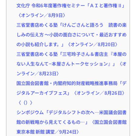
文化庁 令和6年度著作権セミナー「ＡＩと著作権Ⅱ」
〈オンライン／8月9日〉
三省堂書店めくる塾「けんごさんと語ろう 読書の楽
しみの伝え方 〜小説の面白さについて・最近おすすめ
の小説も紹介します。」〈オンライン／8月20日〉
三省堂書店めくる塾「三宅玲子さん＆書店主『本屋の
ない人生なんて−本屋さんトークセッション』」〈オ
ンライン／8月23日〉
国立国会図書館・内閣府知的財産戦略推進事務局「デ
ジタルアーカイブフェス」〈オンライン／8月26日〉
〈（）〉
シンポジウム「デジタルシフトの次へ―米国議会図書
館の新戦略から見えてくるもの―」〈国立国会図書館
東京本館 新館 講堂／9月24日〉