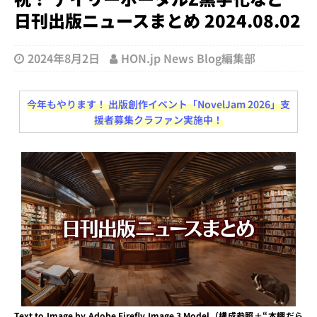
日刊出版ニュースまとめ 2024.08.02
2024年8月2日
HON.jp News Blog編集部
今年もやります！ 出版創作イベント「NovelJam 2026」支
援者募集クラファン実施中！
Text to Image by Adobe Firefly Image 3 Model（構成参照＋“本棚だら