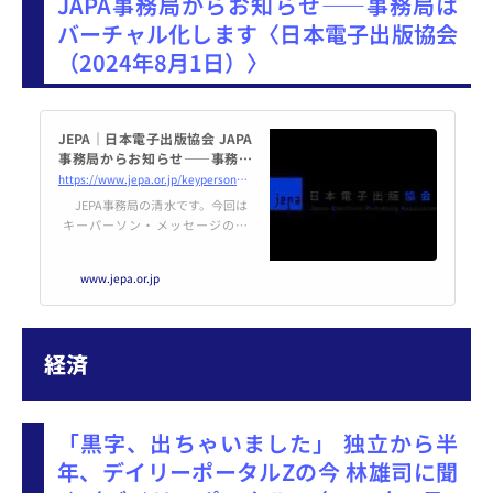
JAPA事務局からお知らせ――事務局は
バーチャル化します〈日本電子出版協会
（2024年8月1日）〉
JEPA｜日本電子出版協会 JAPA
事務局からお知らせ――事務局
はバーチャル化します
https://www.jepa.or.jp/keyperson_message/202408_6626/
JEPA事務局の清水です。今回は
キーパーソン・メッセージのス
ペースをお借りして事務局の現状
についてお伝えしようと思いま
www.jepa.or.jp
す。 2020年のコロナ禍以来、JE
PAではセミナー開催、委員会活
動、理事会、総会などにリモート
開催を取り入れてきました。セミ
経済
ナーではZoomとYouTubeを利用
することにより、...
「黒字、出ちゃいました」 独立から半
年、デイリーポータルZの今 林雄司に聞