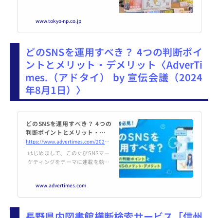
れる中、かつてのライバルと手を
携えて「読者」を取り戻そうとす
www.tokyo-np.co.jp
る人たちがいる。...
どのSNSを運用すべき？ 4つの判断ポイ
ントとメリット・デメリット〈AdverTi
mes.（アドタイ） by 宣伝会議（2024
年8月1日）〉
どのSNSを運用すべき？ 4つの
判断ポイントとメリット・デメ
リット
https://www.advertimes.com/20240801/article468806/
はじめまして。このたびSNSマー
ケティングをテーマに連載を執筆
させていただくことになりまし
た、株式会社NAVICUSの代表取締
www.advertimes.com
役、武内一矢です。
長野県内図書館横断検索サービス「信州