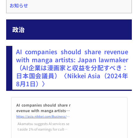
お知らせ
政治
AI companies should share revenue
with manga artists: Japan lawmaker
（AI企業は漫画家と収益を分配すべき：
日本国会議員）〈Nikkei Asia（2024年
8月1日）〉
AI companies should share r
evenue with manga artists: J
apan lawmaker
https://asia.nikkei.com/Business/Technology/Artificial-intelligence/AI-companies-should-share-revenue-with-manga-artists-Japan-lawmaker
Akamatsu suggests AI services se
t aside 1% of earnings for cultura
l projects