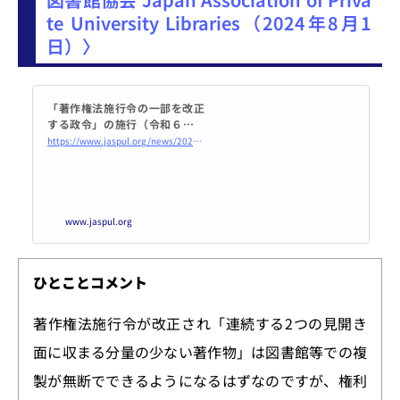
te University Libraries（2024年8月1
日）〉
「著作権法施行令の一部を改正
する政令」の施行（令和６年８
月１日施行）について｜2024年
https://www.jaspul.org/news/2024/08/post-167.html
｜お知らせ｜私立大学図書館協
会 Japan Association of Priva
te University Li...
www.jaspul.org
ひとことコメント
著作権法施行令が改正され「連続する2つの見開き
面に収まる分量の少ない著作物」は図書館等での複
製が無断でできるようになるはずなのですが、権利