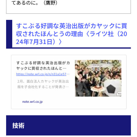
てあるのに。（鷹野）
すこぶる好調な英治出版がカヤックに買
収されたほんとうの理由〈ライツ社（20
24年7月31日）〉
すこぶる好調な英治出版がカ
ヤックに買収されたほんとうの
理由｜ライツ社
https://note.wrl.co.jp/n/n31a1e5779d41
2月、面白法人カヤックが英治出
版を子会社化することが発表され
ました。 カヤック、英治出版の
パーパスを守る目的の黄金株を1
note.wrl.co.jp
株残して子会社化株式会社カヤッ
クのプレスリリース（2024年2月2
9日 15時00分）カヤック、英治出
版のパーパスを守る目的の黄金株
技術
を1株prtimes.jp IT企業による出
版社買収のニュースに「出版不況
だしな」と思った方もいるので