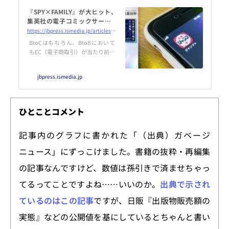
『SPY×FAMILY』が大ヒット、
集英社の電子コミックサービス
「少年ジャンプ＋」は、なぜ人
https://jbpress.ismedia.jp/articles/-/82110
気なのか？ | Japan Innovatio
BtoCはもちろん、BtoBにおいて
n Review powered by JBpres
もEC（電子商取引）が当たり前と
s
なり、流通や小売を介さない「Dt
oC（Direct to Consumer）」メー
jbpress.ismedia.jp
カーの台頭も著しい現在。もはや
「EC化」なくして将来を展望する
ことはできない。一方で、会社の
仕組みや商習慣、企業文化といっ
ひとことコメント
た要因により、EC化できていない
企業もいまだに多数存在する。本
記事内のグラフに書かれた「（出典）ガベージ
連載では、元アマゾンジャパン創
業メンバーの林部健二氏が現実的
ニュース」にずっこけました。書籍の抜粋・再編集
な視点からEC構築のポイントを説
いた『10...
の記事なんですけど、数値は孫引きで済ませちゃっ
てるってことですよね……いいのか。
出典で示され
ているのはこの記事
ですが、日販『出版物販売額の
実態』などの公開値を基にしているとちゃんと書い