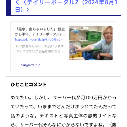
く〈デイリーポータルZ（2024年8月1
日）〉
「黒字、出ちゃいました」 独立
から半年、デイリーポータルZの
今 林雄司に聞く
https://dailyportalz.jp/kiji/DPZ-semi-annual-report-20240801
DPZ独立から半年。相変わらずオ
フィスはないが備品倉庫はある。
勇気を出せば、オフィスだって借
りられるかもしれない。だって、
dailyportalz.jp
黒字だから。 (岡田有花)
ひとことコメント
めでたい。しかし、サーバー代が月100万円かかっ
ていたって、いままでどんだけボラれてたんだって
話のような。テキストと写真主体の静的サイトな
ら、サーバー代そんなにかからないですよね。（鷹