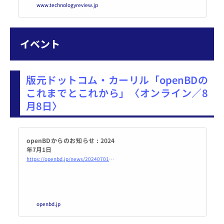
www.technologyreview.jp
ページがネット上に急増すると、
そのデータで訓練された大規模言
語モデルの性能が劣化することが
懸念されている。
イベント
版元ドットコム・カーリル「openBDの
これまでとこれから」〈オンライン／8
月8日〉
openBDからのお知らせ : 2024
年7月1日
https://openbd.jp/news/20240701.html
openbd.jp