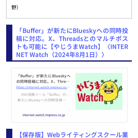
野）
「Buffer」が新たにBlueskyへの同時投
稿に対応。X、Threadsとのマルチポス
トも可能に【やじうまWatch】〈INTER
NET Watch（2024年8月1日）〉
「Buffer」が新たにBlueskyへ
の同時投稿に対応。X、Thread
sとのマルチポストも可能に【や
https://internet.watch.impress.co.jp/docs/yajiuma/1612997.html
じうまWatch】
SNS投稿ツール「Buffer」が、
新たにBlueskyへの同時投稿に対
応した。
internet.watch.impress.co.jp
【保存版】Webライティングスクール業