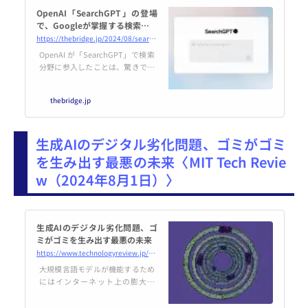
OpenAI「SearchGPT」の登場
で、Googleが掌握する検索エン
ジン・SEOの業界地図はどう変
https://thebridge.jp/2024/08/searchgpt-will-force-google-and-seo-to-innovate
わるか
OpenAI が「SearchGPT」で検索
分野に参入したことは、驚きであ
ると同時に予想されていたことで
もある
thebridge.jp
生成AIのデジタル劣化問題、ゴミがゴミ
を生み出す最悪の未来〈MIT Tech Revie
w（2024年8月1日）〉
生成AIのデジタル劣化問題、ゴ
ミがゴミを生み出す最悪の未来
https://www.technologyreview.jp/s/342345/ai-trained-on-ai-garbage-spits-out-ai-garbage/
大規模言語モデルが機能するため
にはインターネット上の膨大な
データで訓練する必要がある。今
後、AIが生成した低品質のWeb