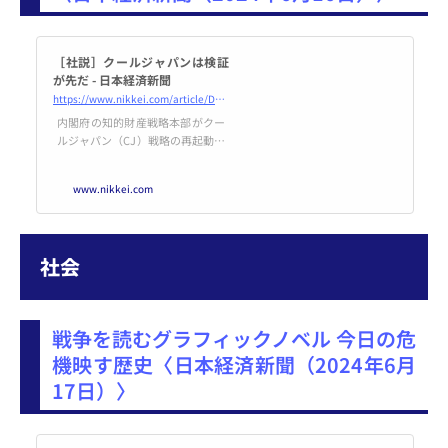
［社説］クールジャパンは検証
が先だ - 日本経済新聞
https://www.nikkei.com/article/DGXZQOCD150UF0V10C24A6000000/
内閣府の知的財産戦略本部がクー
ルジャパン（CJ）戦略の再起動を
うたった提言をまとめた。コンテ
ンツ、食、インバウンド（訪日外
www.nikkei.com
国人）観光を3本柱に挙げ、官民
ファンドによる投資を拡大する方
針を示している。総花的で焦点が
ぼやけ、成果の測定が難しいとい
社会
う以前からの欠陥が広がらない
か。いたずらに対象を広げる前
に、これまでの成果を丁寧に点検
をすべきだ。CJ政策は当初から映
戦争を読むグラフィックノベル 今日の危
画などコンテンツ産業の振興を前
面に
機映す歴史〈日本経済新聞（2024年6月
17日）〉