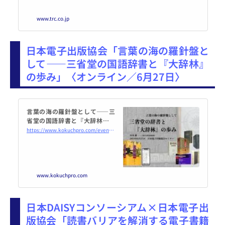
www.trc.co.jp
日本電子出版協会「言葉の海の羅針盤と
して――三省堂の国語辞書と『大辞林』
の歩み」〈オンライン／6月27日〉
言葉の海の羅針盤として――三
省堂の国語辞書と『大辞林』の
歩み 2024年6月27日（オンライ
https://www.kokuchpro.com/event/20240627/
ン・Zoom） - こくちーずプロ
www.kokuchpro.com
日本DAISYコンソーシアム×日本電子出
版協会「読書バリアを解消する電子書籍