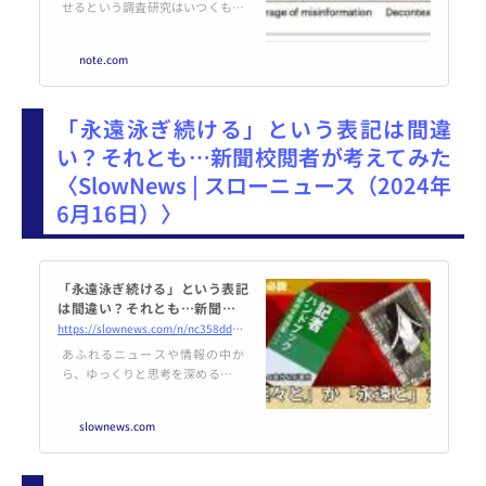
せるという調査研究はいつくもあ
るが、これは最新のもの。2024年
6月10日natureに掲載された「Pr
note.com
ominent misinformation interve
ntions reduce misperceptions b
ut increase scepticism」（Emma
「永遠泳ぎ続ける」という表記は間違
Hoes、 Brian Aitken、 Jingwen Z
hang、 Tomasz Gackowski、 Ma
い？それとも…新聞校閲者が考えてみた
gdalena Wojcieszak、 https://w
〈SlowNews | スローニュース（2024年
ww.nature.com/articles/s41562-
024-01884-x ）は、アメリカ、
6月16日）〉
ポーランド、
「永遠泳ぎ続ける」という表記
は間違い？それとも…新聞校閲
者が考えてみた｜SlowNews |
https://slownews.com/n/nc358dd41619a
スローニュース
あふれるニュースや情報の中か
ら、ゆっくりと思考を深めるヒン
トがほしい。そんな方のため、ス
ローニュースの瀬尾傑と熊田安伸
slownews.com
が、選りすぐりの調査報道や、深
く取材したコンテンツをおすすめ
しています。 きょうのおすすめは