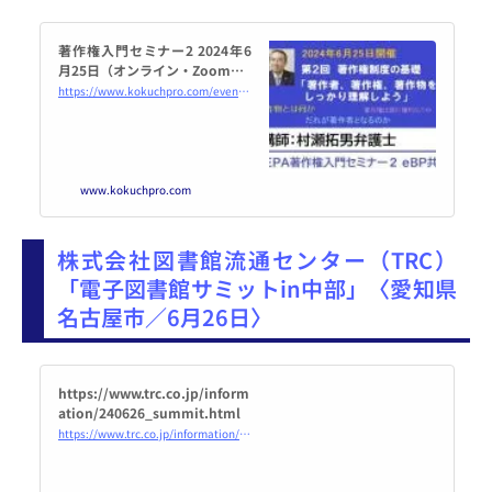
著作権入門セミナー2 2024年6
月25日（オンライン・Zoom） -
こくちーずプロ
https://www.kokuchpro.com/event/20240625/
www.kokuchpro.com
株式会社図書館流通センター（TRC）
「電子図書館サミットin中部」〈愛知県
名古屋市／6月26日〉
https://www.trc.co.jp/inform
ation/240626_summit.html
https://www.trc.co.jp/information/240626_summit.html