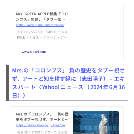
Mrs. GREEN APPLE新曲「コロ
ンブス」問題、「タブー化せず
議論を」 - 日本経済新聞
https://www.nikkei.com/article/DGXZQOUD141Y50U4A610C2000000/
人気ロックバンド「Mrs. GREEN A
PPLE（ミセス・グリーン・アッ
プル）」の新曲「コロンブス」の
ミュージックビデオ（MV）に
www.nikkei.com
「歴史や文化的な背景への理解に
欠ける表現」があったとして、レ
コード会社のユニバーサルミュー
Mrs.の「コロンブス」 負の歴史をタブー視せ
ジックがビデオの公開を停止し
た。専門家からは映像内容への批
ず、アートと知を耕す鍬に（志田陽子） – エキ
判とともに、歴史や社会問題に関
スパート〈Yahoo!ニュース（2024年6月16
わる表現を作品にどう取り込めば
よいのかについて、冷静かつ生産
日）〉
的な議論を求める声が上がる。
Mrs.の「コロンブス」 負の歴
史をタブー視せず、アートと知
を耕す鍬に（志田陽子） - エキ
https://news.yahoo.co.jp/expert/articles/e495ae99aa816b5b7a49eda910b4aebdbd1f66a7
スパート - Yahoo!ニュース
社会的にはやはりアウトである理