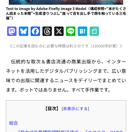
Text to Image by Adobe Firefly Image 3 Model（構成参照+“本がたくさ
ん詰まった本棚”+生成塗りつぶし“座って舌を出し手で顔を触っている三毛
猫”）
M
Bl
F
T
X
Li
H
a
u
a
h
n
at
《この記事を読むのに必要な時間は約 8 分です（1分600字計算）》
st
e
c
re
e
e
o
s
e
a
n
伝統的な取次＆書店流通の商業出版から、インター
d
k
b
d
a
ネットを活用したデジタルパブリッシングまで、広い意
o
y
o
s
味での出版に関連するニュースをデイリーでまとめてい
n
o
ます。ボットではありません。すべて手作業です。
k
【目次】
[
非表示にする
]
総合
「巨大IT企業標的規制新法成立」「ニコニコ・KADO