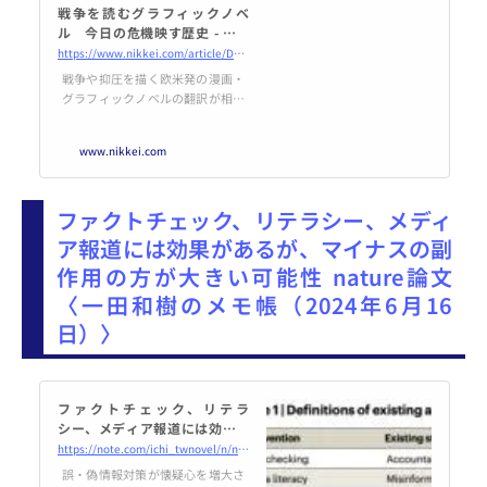
戦争を読むグラフィックノベ
ル 今日の危機映す歴史 - 日本
経済新聞
https://www.nikkei.com/article/DGXZQOUD07CD00X00C24A6000000/
戦争や抑圧を描く欧米発の漫画・
グラフィックノベルの翻訳が相次
いで刊行されている。内戦や核、
迫害に翻弄された人々に光を当
www.nikkei.com
て、緊張が高まる今日を照射する
作品が目立つ。「ジャーナリス
ト？ ダメです! あなたたちと
ファクトチェック、リテラシー、メディ
話すと、ひどい目にあいます」。
3月に花伝社から刊行された仏
ア報道には効果があるが、マイナスの副
ジャーナリストのヴァンサン・
作用の方が大きい可能性 nature論文
ドゥフェ、カリム・ルブールによ
るルポルタージュ「エチオピアの
〈一田和樹のメモ帳（2024年6月16
季節」（レオ・トリニダード絵、
日）〉
石村恵子訳）の
ファクトチェック、リテラ
シー、メディア報道には効果が
あるが、マイナスの副作用の方
https://note.com/ichi_twnovel/n/n9946fcf4369f
が大きい可能性 nature論文｜
誤・偽情報対策が懐疑心を増大さ
一田和樹のメモ帳