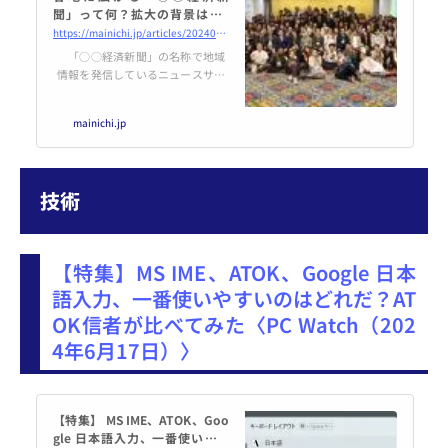
聞」って何？拡大の背景は… |
毎日新聞
https://mainichi.jp/articles/20240613/k00/00m/020/116000c
「○○経済新聞」の名称で地域
情報を発信しているニュースサイ
トが2000年の誕生以来、各地に広
がっている。これらローカルウェ
mainichi.jp
ブメディアは横につながり「1日
最低1本の記事を配信」という共
通のルールを設け、街ダネを発
掘。今やその数は国内外138に上
技術
る。【塚本紘平】
【特集】MS IME、ATOK、Google 日本
語入力、一番使いやすいのはどれだ？AT
OK信者が比べてみた〈PC Watch（202
4年6月17日）〉
【特集】 MS IME、ATOK、Goo
gle 日本語入力、一番使いやす