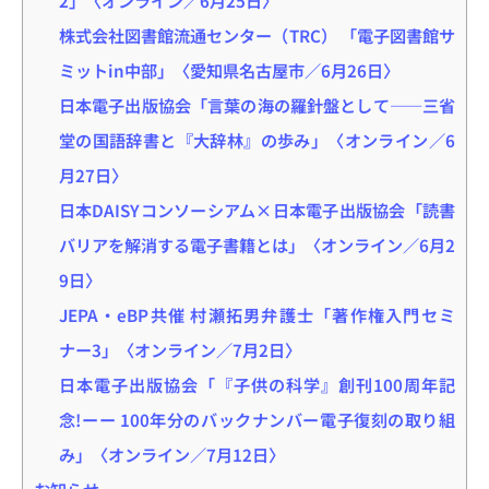
株式会社図書館流通センター（TRC） 「電子図書館サ
ミットin中部」〈愛知県名古屋市／6月26日〉
日本電子出版協会「言葉の海の羅針盤として――三省
堂の国語辞書と『大辞林』の歩み」〈オンライン／6
月27日〉
日本DAISYコンソーシアム×日本電子出版協会「読書
バリアを解消する電子書籍とは」〈オンライン／6月2
9日〉
JEPA・eBP共催 村瀬拓男弁護士「著作権入門セミ
ナー3」〈オンライン／7月2日〉
日本電子出版協会「『子供の科学』創刊100周年記
念!ーー 100年分のバックナンバー電子復刻の取り組
み」〈オンライン／7月12日〉
お知らせ