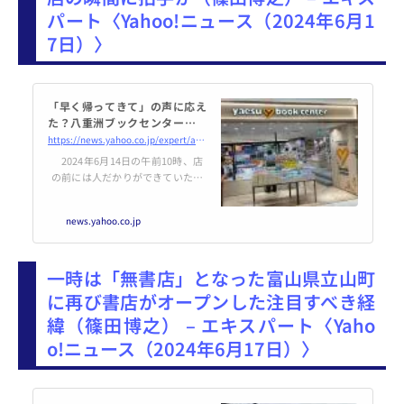
パート〈Yahoo!ニュース（2024年6月1
7日）〉
「早く帰ってきて」の声に応え
た？八重洲ブックセンターグラ
ンスタ八重洲店開店の瞬間に拍
https://news.yahoo.co.jp/expert/articles/b61cd275024c49b74e044b6efd644ec31dd3bd29
手が（篠田博之） - エキスパー
2024年6月14日の午前10時、店
ト - Yahoo!ニュース
の前には人だかりができていた。
東京駅八重洲地下街の一角にその
日、八重洲ブックセンターグラン
news.yahoo.co.jp
スタ八重洲店がオープンしたの
だった。開店時間になって佐藤店
長が挨拶。それ
一時は「無書店」となった富山県立山町
に再び書店がオープンした注目すべき経
緯（篠田博之） – エキスパート〈Yaho
o!ニュース（2024年6月17日）〉