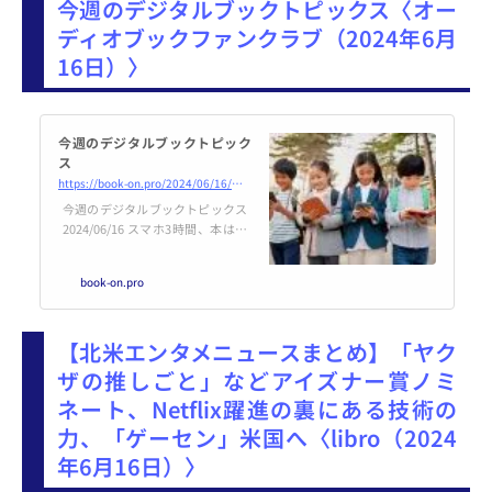
今週のデジタルブックトピックス〈オー
ディオブックファンクラブ（2024年6月
16日）〉
今週のデジタルブックトピック
ス
https://book-on.pro/2024/06/16/今週のデジタルブックトピックス/
今週のデジタルブックトピックス
2024/06/16 スマホ3時間、本は読
まず 「時間意識調査」に見る生
活時間の変化50年(共同通信社）
book-on.pro
読書時間だけではなく、睡眠時間
や朝食の時間などを25年ごとに調
べた調査。ほぼ私が生きてきた時
【北米エンタメニュースまとめ】「ヤク
間の変化がこ
ザの推しごと」などアイズナー賞ノミ
ネート、Netflix躍進の裏にある技術の
力、「ゲーセン」米国へ〈libro（2024
年6月16日）〉