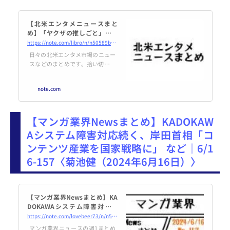
【北米エンタメニュースまと
め】「ヤクザの推しごと」など
アイズナー賞ノミネート、Netfl
https://note.com/libro/n/n50589bc6c30a
ix躍進の裏にある技術の力、
日々の北米エンタメ市場のニュー
「ゲーセン」米国へ ｜libro
スなどのまとめです。拾い切れて
いないものもあるのでぜひリクエ
ストお待ちしております。感想も
note.com
歓迎です。 「あの子の子ども」
「ヤクザの推しごと」などアイズ
ナー賞ノミネート 今年のアイズ
【マンガ業界Newsまとめ】KADOKAW
ナー賞の候補作が公開されまし
た。こちらの記事は各作品につい
Aシステム障害対応続く、岸田首相「コ
て詳しく書かれていたため、気に
ンテンツ産業を国家戦略に」 など｜6/1
なる方は是非読んでいただきたい
です。日本の作品で翻訳されたも
6-157〈菊池健（2024年6月16日）〉
のからは「あの子の子ども」や
「ヤクザ...
【マンガ業界Newsまとめ】KA
DOKAWAシステム障害対応続
く、岸田首相「コンテンツ産業
https://note.com/lovebeer73/n/n51c1d960ede3
を国家戦略に」 など｜6/16-157
マンガ業界ニュースの週1まとめ