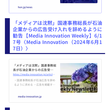
撃」「Apple Intelligence」など
hon.jp/news
が話題に。広い意味での出版に関
連する最新ニュースから編集長 鷹
野が気になるものをピックアップ
「メディアは沈黙」国連事務総長が石油
し、独自の視点でコメントしてあ
ります（ISSN 2436-8237）。政治
企業からの広告受け入れを辞めるように
「1円も値引きできない」家電、
勧告【Media Innovation Weekly】6/1
なぜOK？ 値札の「指定価格」と
は〈朝日新聞デジタル（2024年6
7号〈Media Innovation（2024年6月1
月11日）〉https://www.asahi.co
7日）〉
m/articles/AS...
「メディアは沈黙」国連事務総
長が石油企業からの広告受け入
れを辞めるように勧告【Media I
https://media-innovation.jp/article/2024/06/17/141598.html
nnovation Weekly】6/17号 |
・国連事務総長が石油広告を辞め
Media Innovation / デジタル
るように求める ・広告を掲載する
メディアのイノベー...
企業が批判される動きが広がる ・
世界のメディア企業は燃料広告に
media-innovation.jp
沈黙