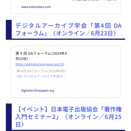
www.kokuchpro.com
デジタルアーカイブ学会「第4回 DA
フォーラム」〈オンライン／6月23日〉
第 4 回 DAフォーラム(2024年6
月23日)
https://digitalarchivejapan.org/39386/
第 4 回 DAフォーラム(2024年6月2
3日) デジタルアーカイブ学会は昨
年オンラインによる第3回DA
フォーラムを開催いたしました。
digitalarchivejapan.org
こうしたオンラインでの発表は、
地方の会員の発表・参加の門戸を
広げ、また学生を含むより … 続き
【イベント】日本電子出版協会「著作権
を読む 第 4 回 DAフォーラム(2024
年6月23日) →
入門セミナー2」〈オンライン／6月25
日〉