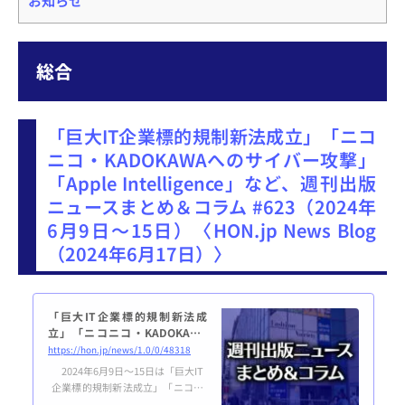
総合
「巨大IT企業標的規制新法成立」「ニコ
ニコ・KADOKAWAへのサイバー攻撃」
「Apple Intelligence」など、週刊出版
ニュースまとめ＆コラム #623（2024年
6月9日～15日）〈HON.jp News Blog
（2024年6月17日）〉
「巨大IT企業標的規制新法成
立」「ニコニコ・KADOKAWA
へのサイバー攻撃」「Apple Int
https://hon.jp/news/1.0/0/48318
elligence」など、週刊出版
2024年6月9日～15日は「巨大IT
ニュースまとめ＆コラム #623
企業標的規制新法成立」「ニコニ
（2024年6月9日～15日）
コ・KADOKAWAへのサイバー攻