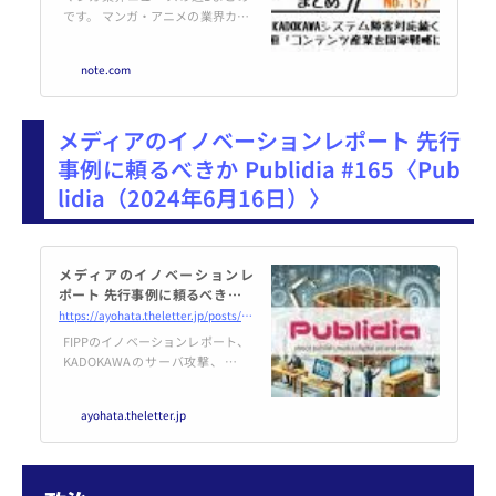
｜菊池健
です。 マンガ・アニメの業界カン
ファレンスIMARTを主催するMAN
GA総研代表の筆者が、マンガ・W
note.com
ebtoon関連のニュースを、ビジ
ネス系を中心に、短時間でチェッ
クしていただけるようにまとめて
メディアのイノベーションレポート 先行
います。 ――― KADOKAWAシス
テム障害対応続く 法人発表：6/9
事例に頼るべきか Publidia #165〈Pub
第1弾、6/14第2弾-夏野社長、ド
lidia（2024年6月16日）〉
ワンゴCOO、CTOメッセージ KAD
OKAWAグループの複数ウェブサ
イトにおける障害の発生について
株式会社KADOKAWAの...
メディアのイノベーションレ
ポート 先行事例に頼るべきか P
ublidia #165
https://ayohata.theletter.jp/posts/fcb09bc0-2870-11ef-9ee2-efc6b12f5321
FIPPのイノベーションレポート、
KADOKAWAのサーバ攻撃、イギ
リスのGoogle訴訟について書い
ています
ayohata.theletter.jp