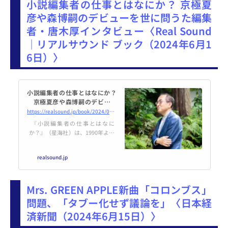
小説編集者の仕事とはなにか？ 京極夏
こちら。 僕が言いたいのは永遠
「永遠と見てられる」 「永遠迷子
彦や森博嗣のデビューを世に問うた編集
になった」 それは「延々と」
者・唐木厚インタビュー〈Real Sound
「延々」の間違いじゃないの？ と
思ってしまいすが、実際にはネッ
｜リアルサウンド ブック（2024年6月1
トではこうした使われ方があふれ
6日）〉
てい...
小説編集者の仕事とはなにか？
京極夏彦や森博嗣のデビュー
を世に問うた編集者・唐木厚イ
https://realsound.jp/book/2024/06/post-1689504.html
ンタビュー
『小説編集者の仕事とはなに
か？』（星海社）は、1990年より
講談社ノベルスの編集を担当し、
京極夏彦や森博嗣のデビュー、メ
realsound.jp
フィスト賞の立ち上げに携わった
唐木厚が、自らの経験や編集術を
語った内容を構成したものであ
Mrs. GREEN APPLE新曲「コロンブス」
る。主にかかわってきたミステリ
小説について、編集という仕事に
問題、「タブー化せず議論を」〈日本経
ついて、彼はどのように考えてき
済新聞（2024年6月15日）〉
た…