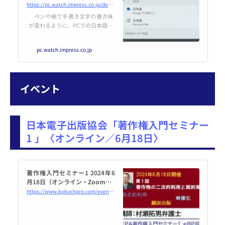
いのはどれだ？ATOK信者が比べ
https://pc.watch.impress.co.jp/docs/topic/feature/1600422.html
てみた
ペンや紙で手書き文字の書き味
が変わるように、PCでの日本語入
力体験はIME(Input Method Edito
r)によって大きく変わる。だがほ
pc.watch.impress.co.jp
とんどのWindowsユーザーは、
標準インストールされているMicr
osoft IME(MS IME)をそのまま使っ
ていることだろう。
イベント
日本電子出版協会「著作権入門セミナー
1 」〈オンライン／6月18日〉
著作権入門セミナー1 2024年6
月18日（オンライン・Zoom） -
こくちーずプロ
https://www.kokuchpro.com/event/20240618/