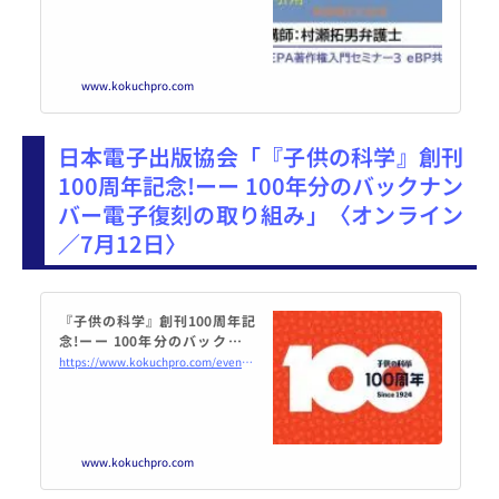
m） - こくちーずプロ
www.kokuchpro.com
日本電子出版協会「『子供の科学』創刊
100周年記念!ーー 100年分のバックナン
バー電子復刻の取り組み」〈オンライン
／7月12日〉
『子供の科学』創刊100周年記
念!ーー 100年分のバックナン
バー電子復刻の取り組み 2024年
https://www.kokuchpro.com/event/20240712/
7月12日（オンライン・Zoom）
- こくちーずプロ
www.kokuchpro.com