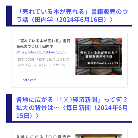
います。登録・基本機能は無料で
「売れている本が売れる」書籍販売のウ
す。 ここでは、出版社向けにBoo
kCellarの利用メリットをご案内し
ラ話〈田内学（2024年6月16日）〉
ます。 ※記事内では、発注アカウ
ントをもつ書店・小売店を総称し
て「書店」と呼びます 出版社がB
ookCellarを導入するメリット ①
「売れている本が売れる」書籍
受注管...
販売のウラ話｜田内学
https://note.com/mnbtauchi/n/n583cb44f4014
数字の奴隷 「数字に振り回されて
はいけない。自分のモノサシを持
つべし」 これは、講演などでしば
しば僕が使っている言葉だ。 お金
note.com
に振り回されちゃいけない
し、”いいね”の数に振り回され
ちゃいけない。自分の幸せ、生き
各地に広がる「○○経済新聞」って何？
る目的は何かを考えて欲しいとい
うメッセージである。 しかしなが
拡大の背景は…〈毎日新聞（2024年6月
ら、数字に振り回されない方法を
15日）〉
僕に聞くのは、どうかやめてほし
い。 いったい、僕を誰だと思って
いるのだろうか？僕ほど、数字に
振り回...
各地に広がる「○○経済新