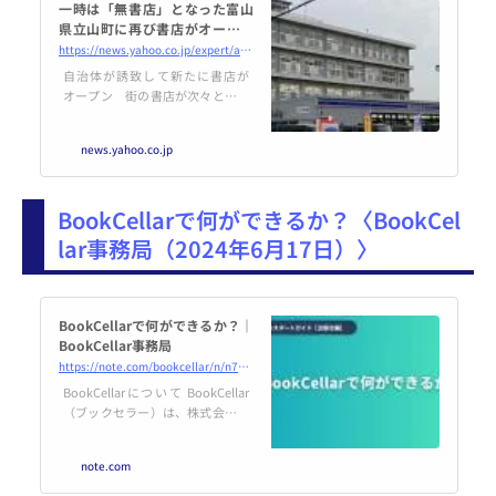
一時は「無書店」となった富山
県立山町に再び書店がオープン
した注目すべき経緯（篠田博
https://news.yahoo.co.jp/expert/articles/c16ce38ab8bf2f9025a1f86f96438268fa77d32a
之） - エキスパート - Yahoo!
自治体が誘致して新たに書店が
ニュース
オープン 街の書店が次々と閉店
に追い込まれている。2024年４月
末にも仙台の老舗である金港堂本
news.yahoo.co.jp
店や、弘前市のジュンク堂書店な
どが閉店。金港堂本店は建物の老
朽化という事情もあ
BookCellarで何ができるか？〈BookCel
lar事務局（2024年6月17日）〉
BookCellarで何ができるか？｜
BookCellar事務局
https://note.com/bookcellar/n/n7ecb3b904db2
BookCellarについて BookCellar
（ブックセラー）は、株式会社と
うこう・あいが開発・運営する商
用の書籍の受発注システムです。
note.com
アカウントをもつ、書店・小売
店、出版社に取引の場を提供して