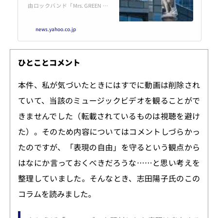
由ロックバンド「Mrs. GREEN AP
PLE（ミセス・グリーン・アップ
ル）」の楽曲「コロンブス」の
news.yahoo.co.jp
ミュージックビデオに「歴史や文
化的な背景への理解に欠ける表
現」があっ
ひとことコメント
本件、私が気づいたときにはすでに動画は削除され
ていて、当該のミュージックビデオを観ることがで
きませんでした（転載されているものは視聴を避け
た）。そのため内容についてはコメントしづらかっ
たのですが、「表現の自由」を守るという観点から
はなにか言っておくべきだろうな……と思い考えを
整理していました。そんなとき、志田陽子氏のこの
コラムを読みました。