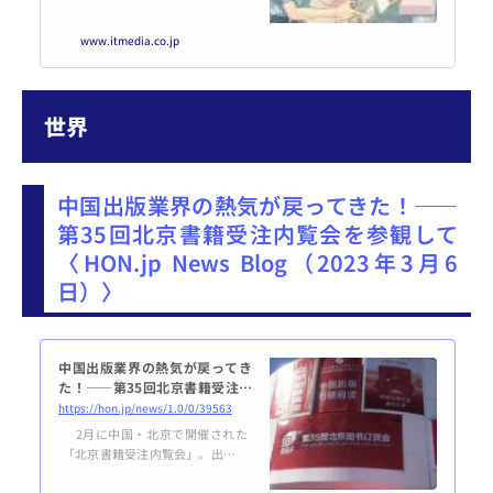
b」を提供するスケブは、AIが生
成した画像などのデータを検出す
www.itmedia.co.jp
るAIを導入したと発表した。
世界
中国出版業界の熱気が戻ってきた！――
第35回北京書籍受注内覧会を参観して
〈HON.jp News Blog（2023年3月6
日）〉
中国出版業界の熱気が戻ってき
た！――第35回北京書籍受注内
覧会を参観して
https://hon.jp/news/1.0/0/39563
2月に中国・北京で開催された
「北京書籍受注内覧会」。出版社
が出展し、書店や仲介業者が集ま