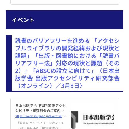
のマンガが売上を伸ばしていると
いう報道は、何度か目にしたこと
があるのではないでしょうか。一
イベント
方で、その後の展開はあまり知ら
れていない…
読書のバリアフリーを進める 「アクセシ
ブルライブラリの開発経緯および現状と
課題」「出版・図書館における「読書バ
リアフリー法」対応の現状と課題（その
2）」「ABSCの設立に向けて」〈日本出
版学会 出版アクセシビリティ研究部会
（オンライン）／3月8日〉
日本出版学会 第8回出版アクセ
シビリティ研究部会のご案内（2
023年3月8日開催） | 日本出版
https://www.shuppan.jp/event/2023/02/03/2599/
学会
「読書のバリアフリーを進める」
2019年6月の「視覚障害者等の