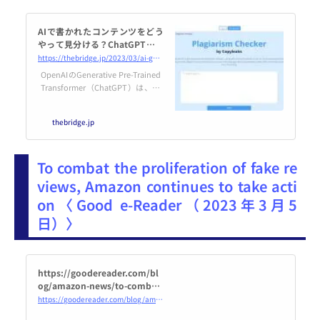
AIで書かれたコンテンツをどう
やって見分ける？ChatGPT時代
のテストツール（１）
https://thebridge.jp/2023/03/ai-generated-content-detection-tools-put-to-the-test
OpenAIのGenerative Pre-Trained
Transformer（ChatGPT）は、20
2
thebridge.jp
To combat the proliferation of fake re
views, Amazon continues to take acti
on〈Good e-Reader（2023年3月5
日）〉
https://goodereader.com/bl
og/amazon-news/to-combat-
the-proliferation-of-fake-revi
https://goodereader.com/blog/amazon-news/to-combat-the-proliferation-of-fake-reviews-amazon-continues-to-take-action
ews-amazon-continues-to-ta