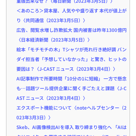
重版出来なぜ？〈毎日新聞（2023年3月5日）〉
＜あのころ＞貸本屋、人気やや盛り返す 本代が値上が
り〈共同通信（2023年3月5日）〉
広告、閲覧水増し詐欺拡大 国内被害は昨年1300億円
〈日本経済新聞（2023年3月5日）〉
絵本「モチモチの木」Tシャツが売れ行き絶好調 バン
ダイ担当者「予想していなかった」と驚き、ヒットの
要因は？〈J-CAST ニュース（2023年3月4日）〉
AI記事制作で所要時間「10分の1に短縮」 一方で懸念
も…話題ツール提供企業に聞く手ごたえと課題〈J-C
AST ニュース（2023年3月4日）〉
エクスポート機能について〈noteヘルプセンター（2
023年3月3日）〉
Skeb、AI画像検出AIを導入 取り締まり強化へ 「AIは