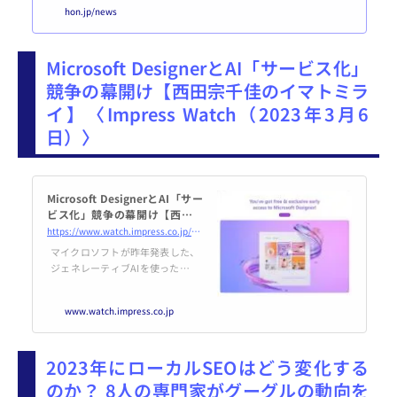
り商談を行う、業者間取引のイベ
hon.jp/news
ントです。ところが、訪れた馬場
公彦さんの目に飛び込んできたの
は意外な光景だったそうです。2
Microsoft DesignerとAI「サービス化」
年ぶりの開催――参加者延べ10万
人を突破「いやあ、凄い人出。コ
競争の幕開け【西田宗千佳のイマトミラ
ロナ以前よりも多いですよ」 出
イ】〈Impress Watch（2023年3月6
版社が展示したブースを尋ねる
と、関係者は紅潮した顔で異口同
日）〉
音にそう言った。 北京市街のオ
フィス街朝陽...
Microsoft DesignerとAI「サー
ビス化」競争の幕開け【西田宗
千佳のイマトミライ】
https://www.watch.impress.co.jp/docs/series/nishida/1483381.html
マイクロソフトが昨年発表した、
ジェネレーティブAIを使ったツー
ル「Microsoft Designer」のプレ
ビュー公開が始まった。利用希望
www.watch.impress.co.jp
登録をした人向けには、すでに
メールで連絡が届いていることだ
ろう。筆者の元にもメールが来た
2023年にローカルSEOはどう変化する
ので、使ってみて狙いを探ってみ
た。
のか？ 8人の専門家がグーグルの動向を