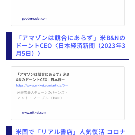
ke-action
goodereader.com
「アマゾンは競合にあらず」米B&Nの
ドーントCEO〈日本経済新聞（2023年3
月5日）〉
「アマゾンは競合にあらず」米B
&NのドーントCEO - 日本経済新
聞
https://www.nikkei.com/article/DGXZQOGN0904U0Z00C23A2000000/
米書店最大チェーンのバーンズ・
アンド・ノーブル（B&N）の
ジェームズ・ドーント最高経営責
任者（CEO）に、米国の書店業界
www.nikkei.com
を取り巻く経営環境などについて
聞いた。――B&Nをどのように再
建しようとしているのですか。
米国で「リアル書店」人気復活 コロナ
「かつてのB&Nの経営者は、小売