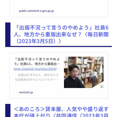
public-comment.e-gov.go.jp
「出版不況って言うのやめよう」社員6
人、地方から重版出来なぜ？〈毎日新聞
（2023年3月5日）〉
「出版不況って言うのやめよ
う」社員6人、地方から重版出来
なぜ？ | 毎日新聞
https://mainichi.jp/articles/20230303/k00/00m/040/306000c
社員はわずか6人。地方の小さ
な出版社が次々とベストセラーを
生んでいる。業界平均で1～2割と
される重版率は7割近く。「活字
mainichi.jp
離れ」と言われて久しいが、アイ
デア次第で本が売れることを示
し、「もう出版不況って言うのを
＜あのころ＞貸本屋、人気やや盛り返す
やめよう」と業界にも提案してい
る。書店で思わず手に取りたくな
本代が値上がり〈共同通信（2023年3月