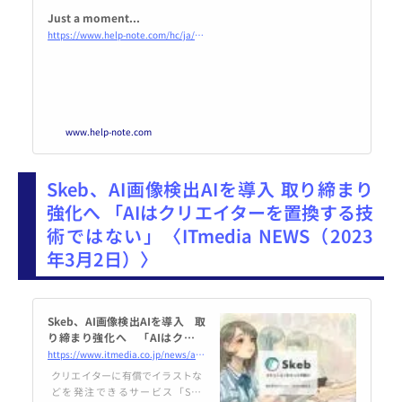
ト「ChatGPT」
Just a moment...
https://www.help-note.com/hc/ja/articles/15597380918425
www.help-note.com
Skeb、AI画像検出AIを導入 取り締まり
強化へ 「AIはクリエイターを置換する技
術ではない」〈ITmedia NEWS（2023
年3月2日）〉
Skeb、AI画像検出AIを導入 取
り締まり強化へ 「AIはクリエ
イターを置換する技術ではな
https://www.itmedia.co.jp/news/articles/2303/02/news102.html
い」
クリエイターに有償でイラストな
どを発注できるサービス「Ske