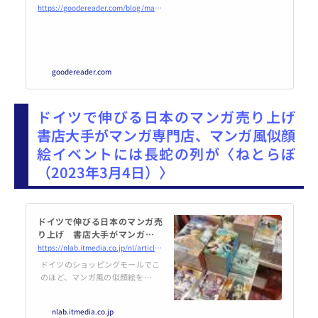
manga-sales-in-the-us-grew-
https://goodereader.com/blog/manga-and-anime-news/manga-sales-in-the-us-grew-by-9-in-2022
by-9-in-2022
goodereader.com
ドイツで伸びる日本のマンガ売り上げ
書店大手がマンガ専門店、マンガ風似顔
絵イベントには長蛇の列が〈ねとらぼ
（2023年3月4日）〉
ドイツで伸びる日本のマンガ売
り上げ 書店大手がマンガ専門
店、マンガ風似顔絵イベントに
https://nlab.itmedia.co.jp/nl/articles/2303/04/news018.html
は長蛇の列が
ドイツのショッピングモールでこ
のほど、マンガ風の似顔絵を描い
てもらえるイベントが開催され好
評を博していました。いわゆる
nlab.itmedia.co.jp
「巣ごもり需要」で海外でも日本