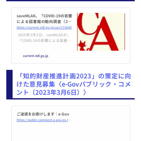
saveMLAK、「COVID-19の影響
による図書館の動向調査（202
3/03/02）」の結果を発表
https://current.ndl.go.jp/car/173640
2023年3月3日、saveMLAKが、
「COVID-19の影響による図書館
の動向調査（2023/03/02）」の結
果を発表しました。同調査は、20
current.ndl.go.jp
22年12月16日にsaveMLAKが結果
を公開した第34回調査に続く、第
35回目の調査とし
「知的財産推進計画2023」の策定に向
けた意見募集〈e-Govパブリック・コメ
ント（2023年3月6日）〉
ご迷惑をお掛けします｜e-Gov
https://public-comment.e-gov.go.jp/servlet/Public?CLASSNAME=PCMMSTDETAIL&#038;id=095230240&#038;Mode=0