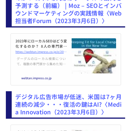
予測する（前編） | Moz – SEOとインバ
ウンドマーケティングの実践情報〈Web
担当者Forum（2023年3月6日）〉
2023年にローカルSEOはどう変
化するのか？ 8人の専門家が
グーグルの動向を予測する（前
https://webtan.impress.co.jp/e/2023/03/06/44388
編） | Moz - SEOとインバウンド
グーグルのローカル検索につい
マーケティングの実践情報
て、複数の専門家から集めた知見
を紹介する。2023年のローカルS
EO界隈はどう変化するのだろう
webtan.impress.co.jp
か？
デジタル広告市場が低迷、米国は7ヶ月
連続の減少・・・復活の鍵はAI?〈Medi
a Innovation（2023年3月6日）〉