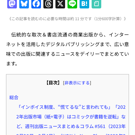
M
Bl
F
T
X
Li
H
a
u
a
h
n
at
《この記事を読むのに必要な時間は約 11 分です（1分600字計算）》
st
e
c
re
e
e
o
s
e
a
n
伝統的な取次＆書店流通の商業出版から、インター
d
k
b
d
a
ネットを活用したデジタルパブリッシングまで、広い意
o
y
o
s
味での出版に関連するニュースをデイリーでまとめてい
n
o
ます。
k
【目次】
[
非表示にする
]
総合
「インボイス制度、“慌てるな”と言われても」「202
2年出版市場（紙+電子）はコミックが書籍を逆転」な
ど、週刊出版ニュースまとめ＆コラム #561（2023年