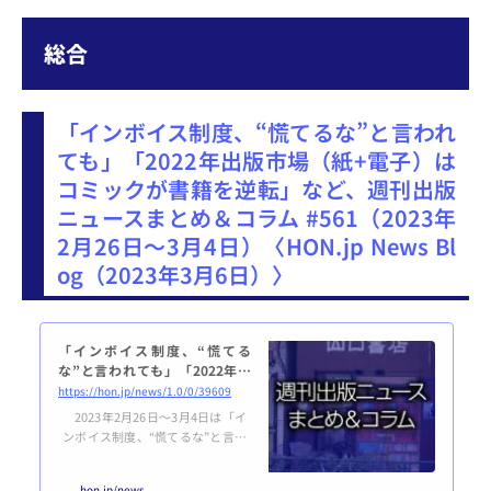
総合
「インボイス制度、“慌てるな”と言われ
ても」「2022年出版市場（紙+電子）は
コミックが書籍を逆転」など、週刊出版
ニュースまとめ＆コラム #561（2023年
2月26日～3月4日）〈HON.jp News Bl
og（2023年3月6日）〉
「インボイス制度、“慌てる
な”と言われても」「2022年出
版市場（紙+電子）はコミックが
https://hon.jp/news/1.0/0/39609
書籍を逆転」など、週刊出版
2023年2月26日～3月4日は「イ
ニュースまとめ＆コラム #561
ンボイス制度、“慌てるな”と言わ
（2023年2月26日～3月4日）
れても」「2022年出版市場（紙
+電子）はコミックが書籍を逆
hon.jp/news