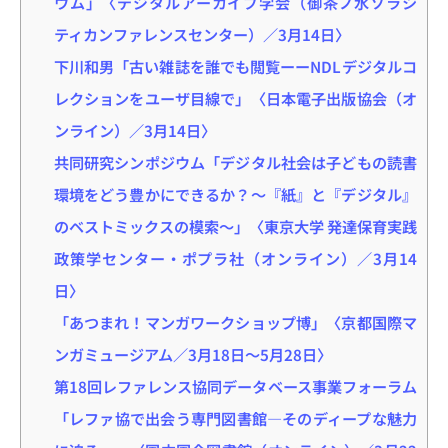
ウム」〈デジタルアーカイブ学会（御茶ノ水ソラシ
ティカンファレンスセンター）／3月14日〉
下川和男「古い雑誌を誰でも閲覧ーーNDLデジタルコ
レクションをユーザ目線で」〈日本電子出版協会（オ
ンライン）／3月14日〉
共同研究シンポジウム「デジタル社会は子どもの読書
環境をどう豊かにできるか？〜『紙』と『デジタル』
のベストミックスの模索〜」〈東京大学 発達保育実践
政策学センター・ポプラ社（オンライン）／3月14
日〉
「あつまれ！マンガワークショップ博」〈京都国際マ
ンガミュージアム／3月18日～5月28日〉
第18回レファレンス協同データベース事業フォーラム
「レファ協で出会う専門図書館―そのディープな魅力