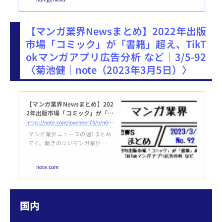
転」などが話題に。広い意味での
出版に関連する最新ニュースから
編集長 鷹野が気になるものをピッ
【マンガ業界Newsまとめ】2022年出版
クアップし、独自の視点でコメン
トしてあります（ISSN 2436-823
市場「コミック」が「書籍」超え、TikT
7）。政治ステマ規制は私権制
okマンガアプリ広告分析 など｜3/5-92
限、規制範囲広く社会に混乱招く
恐れ〈通販新聞社（2023年2月23
〈菊池健｜note（2023年3月5日）〉
日）〉https://www.tsuhanshimb
un.com/products/ar...
【マンガ業界Newsまとめ】202
2年出版市場「コミック」が「書
籍」超え、TikTokマンガアプリ
https://note.com/lovebeer73/n/n0d05aed04344
広告分析 など｜3/5-92｜菊池健
マンガ業界ニュースの週1まとめ
です。動きの早いマンガ業界・W
ebtoon界隈のニュースを出来る
限り一か所に集め、業界の方が短
note.com
時間で情報を得られることを目指
しています。 ――― 2022年出版
市場（紙+電子）はコミックが書
籍を逆転、占有率はコミック41.5
国内
2％：書籍40.97％：雑誌17.51％
に ～ 出版科学研究所調査より 202