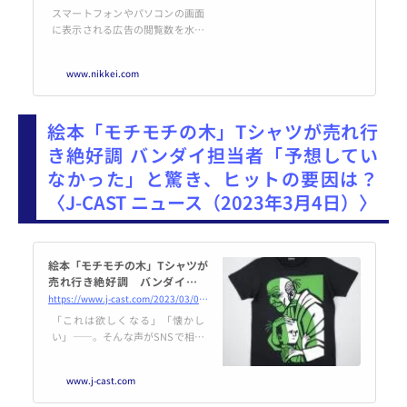
スマートフォンやパソコンの画面
に表示される広告の閲覧数を水増
しして広告費をだまし取る詐欺行
為が増えている。日本の発生率は
www.nikkei.com
主要国の中でも高く、2022年の被
害額は前年比25%増の1300億円に
達した。インターネット広告は約
絵本「モチモチの木」Tシャツが売れ行
3兆円まで伸び広告全体の4割を占
める。商品の売れ行きなど企業の
き絶好調 バンダイ担当者「予想してい
収益も左右するだけに対策が遅れ
なかった」と驚き、ヒットの要因は？
ると広告市場をゆがめかねない。
ネット広告の閲覧数が急に増えた
〈J-CAST ニュース（2023年3月4日）〉
と思ったら人を装った自動
絵本「モチモチの木」Tシャツが
売れ行き絶好調 バンダイ担当
者「予想していなかった」と驚
https://www.j-cast.com/2023/03/04457207.html
き、ヒットの要因は？
「これは欲しくなる」「懐かし
い」――。そんな声がSNSで相次
いだのは、小学校の国語教科書に
長く掲載されている絵本『モチモ
www.j-cast.com
チの木』の表紙絵がプリントされ
たTシャツ。しかも、四次受注を