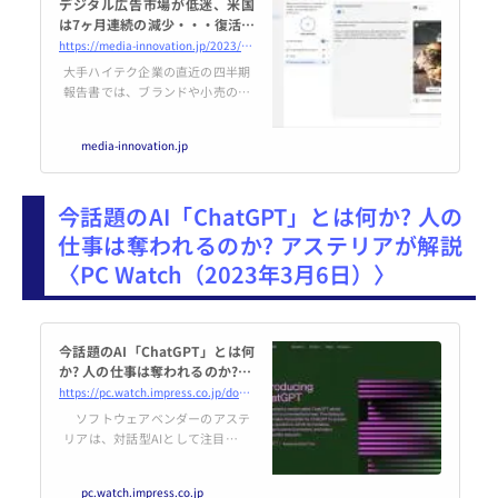
デジタル広告市場が低迷、米国
は7ヶ月連続の減少・・・復活の
鍵はAI? | Media Innovation /
https://media-innovation.jp/2023/03/06/the-digital-ad-market-is-in-a-slump/
デジタルメディアのイノベー
大手ハイテク企業の直近の四半期
ションを加速させる
報告書では、ブランドや小売の顧
客の一部がデジタルマーケティン
グから手を引いているため、広告
media-innovation.jp
費が全般的に減少しています。ス
タンダード・メディア・インデッ
クスとメディアポストが、持株会
今話題のAI「ChatGPT」とは何か? 人の
社と大手独立系を含む最大手エー
ジェンシー…
仕事は奪われるのか? アステリアが解説
〈PC Watch（2023年3月6日）〉
今話題のAI「ChatGPT」とは何
か? 人の仕事は奪われるのか? ア
ステリアが解説
https://pc.watch.impress.co.jp/docs/news/1483425.html
ソフトウェアベンダーのアステ
リアは、対話型AIとして注目を集
めている「ChatGPT」について、
メディアやアナリストなどを対象
pc.watch.impress.co.jp