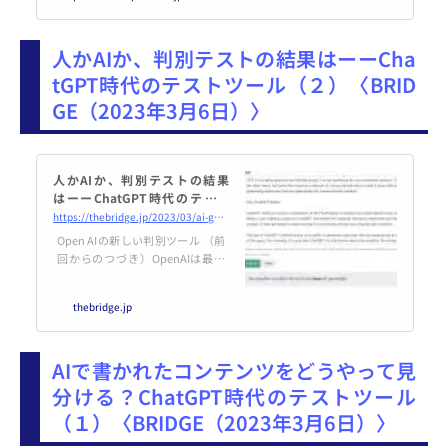
にした説明会を行なった。AI研究
に関する開発子会社であるアステ
リアART(アステリアArtificial Rec
人かAIか、判別テストの結果はーーCha
ognition Technology)の園田智也
代表は、「ChatGPTによって、個
tGPT時代のテストツール（２）〈BRID
人の能力が大幅に補完され、でき
GE（2023年3月6日）〉
ることの可能性が広がる時代に
入ったことは間違いない。気がつ
いたら、AIと一緒に働いている世
界になっ...
人かAIか、判別テストの結果
はーーChatGPT時代のテスト
ツール（２）
https://thebridge.jp/2023/03/ai-generated-content-detection-tools-put-to-the-test-the-last-part
Open AIの新しい判別ツール （前
回からのつづき）OpenAIは最近
のブログで、人間が作成したテキ
ストと様
thebridge.jp
AIで書かれたコンテンツをどうやって見
分ける？ChatGPT時代のテストツール
（１）〈BRIDGE（2023年3月6日）〉