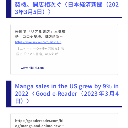
業のマニュアルに沿って経営し
契機、開店相次ぐ〈日本経済新聞（202
た。傘下の書店はどの店でも、本
3年3月5日）〉
社の指示通りに同じ書籍が同じ場
所に並べられていた。これは（衣
料品を値ごろな価格で大量販売す
るフ
米国で「リアル書店」人気復
活 コロナ契機、開店相次ぐ -
日本経済新聞
https://www.nikkei.com/article/DGXZQOGN0701Y0X00C23A2000000/
【ニューヨーク=清水石珠実】米
国で「リアル書店」の人気が復活
している。新型コロナウイルス下
で読書ブームが再燃し、書店に足
www.nikkei.com
を運んで紙の本を買うことの楽し
みが米消費者に再認識された。
ニューヨーク市では独立系書店の
Manga sales in the US grew by 9% in
開店が相次ぎ、米最大チェーンの
バーンズ・アンド・ノーブル（B&
2022〈Good e-Reader（2023年3月4
N）も全米で店舗拡大に動く。
日）〉
「今年は総店舗数が30店ほど増え
る見通しだ」。B&Nのジェーム
ズ・ドーント最高経営責任者（CE
O）
https://goodereader.com/bl
og/manga-and-anime-news/