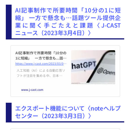
開始するほどの売れ行きを見せて
AI記事制作で所要時間「10分の1に短
おり、驚く声も上がっている。販
売元である玩具大手・バンダイの
縮」 一方で懸念も…話題ツール提供企
開発担当者は2023年3月2日、J-C
業に聞く手ごたえと課題〈J-CAST
ASTニュースに対し、売り上げは
好調だとして「作品の魅力はさる
ニュース（2023年3月4日）〉
ことながら、やはりSNSのおか
AI記事制作で所要時間「10分の
1に短縮」 一方で懸念も...話題
ツール提供企業に聞く手ごたえ
https://www.j-cast.com/2023/03/04457214.html
と課題
人工知能（AI）による自動応答ソ
フトが注目を集める中、日本のIT
企業が記事自動作成ツールの提供
を試験的に始めた。メディア関係
www.j-cast.com
者の間では期待と不安がない交ぜ
となっているが、実用性はどうな
のか。もうライターは不要に？手
エクスポート機能について〈noteヘルプ
ごたえと課題を聞いた。「WEL
Q」騒動思い出す人もウェブマー
センター（2023年3月3日）〉
ケティングを手がける「chippe
r」（東京都渋谷区）は2023年1月
下旬、米OpenAI社のAI対話ソフ