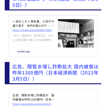
る本作りの秘密を追った。
5日）〉
＜あのころ＞貸本屋、人気やや
盛り返す 本代が値上がり ｜ 共
同通信
https://nordot.app/1004886734404517888?c=491375730748638305
1974（昭和49）年3月5日、久々
に活況を取り戻したのは京都市内
の貸本屋さん。激しい物価高と紙
不足...
nordot.app
広告、閲覧水増し詐欺拡大 国内被害は
昨年1300億円〈日本経済新聞（2023年
3月5日）〉
広告、閲覧水増し詐欺拡大 国
内被害は昨年1300億円 - 日本経
済新聞
https://www.nikkei.com/article/DGXZQOUC20CO40Q2A221C2000000/