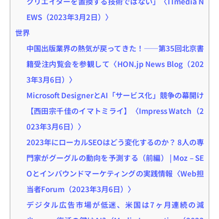
クリエイターを置換する技術ではない」〈ITmedia N
EWS（2023年3月2日）〉
世界
中国出版業界の熱気が戻ってきた！――第35回北京書
籍受注内覧会を参観して〈HON.jp News Blog（202
3年3月6日）〉
Microsoft DesignerとAI「サービス化」競争の幕開け
【西田宗千佳のイマトミライ】〈Impress Watch（2
023年3月6日）〉
2023年にローカルSEOはどう変化するのか？ 8人の専
門家がグーグルの動向を予測する（前編） | Moz – SE
Oとインバウンドマーケティングの実践情報〈Web担
当者Forum（2023年3月6日）〉
デジタル広告市場が低迷、米国は7ヶ月連続の減