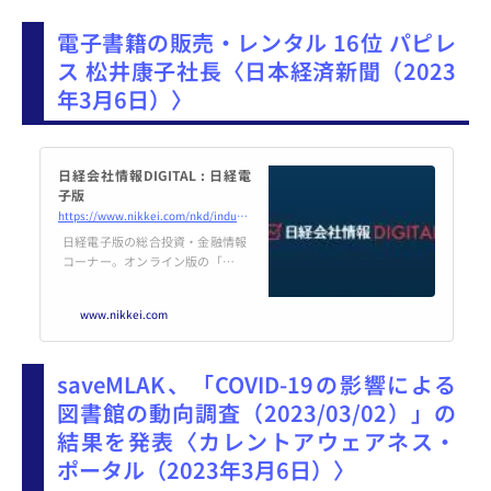
2年出版市場（紙+電子）はコミッ
クが書籍を逆転、占有率はコミッ
電子書籍の販売・レンタル 16位 パピレ
ク41.52％：書籍40.97％：雑誌17.
51％に ～ ...
ス 松井康子社長〈日本経済新聞（2023
年3月6日）〉
日経会社情報DIGITAL : 日経電
子版
https://www.nikkei.com/nkd/industry/article/?DisplayType=2&#038;n_m_code=154&#038;ng=DGKKZO68998590V00C23A3TLB000
日経電子版の総合投資・金融情報
コーナー。オンライン版の「日経
会社情報」。株式・為替など国内
外の最新マーケット情報に加え、
www.nikkei.com
各企業の最新ニュースやプレスリ
リース、株価・財務データ、銘柄
管理ツールなどの便利機能を提
saveMLAK、「COVID-19の影響による
供。各企業の人事・おくやみ情報
も掲載。
図書館の動向調査（2023/03/02）」の
結果を発表〈カレントアウェアネス・
ポータル（2023年3月6日）〉