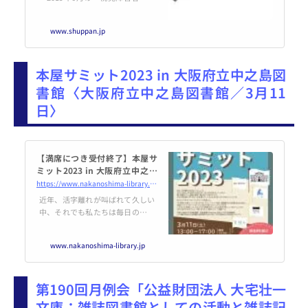
読書環境の整備の推進に関する法
律」（読書バリアフリー法）の施
www.shuppan.jp
行から約4年、2020年7月の国の
「視覚障害者等の読書環境の整備
の推進に関する基本的な計画」
本屋サミット2023 in 大阪府立中之島図
（読書バリアフリー基本
書館〈大阪府立中之島図書館／3月11
日〉
【満席につき受付終了】本屋サ
ミット2023 in 大阪府立中之島
図書館 - 大阪府立中之島図書館
https://www.nakanoshima-library.jp/event/event-991/
近年、活字離れが叫ばれて久しい
中、それでも私たちは毎日の生活
の中で「本」を手放せないでいま
す。電子書籍やネット通販は便利
www.nakanoshima-library.jp
で魅力的ではありますが、やはり
実店舗で手に取って本を選びた
い。そんな方も多いのではないで
第190回月例会「公益財団法人 大宅壮一
しょうか。私たちと「本」をつな
いでくれている本屋さん。その現
文庫：雑誌図書館としての活動と雑誌記