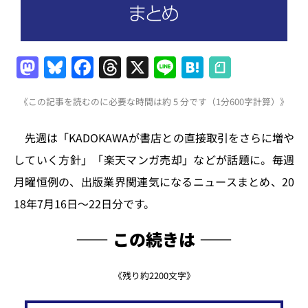
M
Bl
F
T
X
Li
H
a
u
a
h
n
at
《この記事を読むのに必要な時間は約 5 分です（1分600字計算）》
st
e
c
re
e
e
o
s
e
a
n
先週は「KADOKAWAが書店との直接取引をさらに増や
d
k
b
d
a
していく方針」「楽天マンガ売却」などが話題に。毎週
o
y
o
s
月曜恒例の、出版業界関連気になるニュースまとめ、20
n
o
18年7月16日～22日分です。
k
―― この続きは ――
《残り約2200文字》