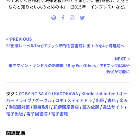
っておくべき権利や法律を教わってきました。著作権のことをき
ちんと知りたい人のための本』（2015年・インプレス）など。
PREVIOUS
SF出版レーベルTorがEブック新刊を図書館に出すのを4ヶ月延期へ
NEXT
米アマゾン・キンドルの新機能「Buy For Others」でEブック献本や
販促が可能に
タグ：
CC BY-NC-SA 4.0
/
KADOKAWA
/
Kindle Unlimited
/
オー
バードライブ
/
グーグル
/
コボ
/
メディアドゥ
/
出版
/
書店
/
楽天
/
海賊版対策
/
直接取引
/
紀伊國屋書店
/
読み放題
/
違法サイト
/
電子出版
/
電子図書館
/
電子書籍
関連記事