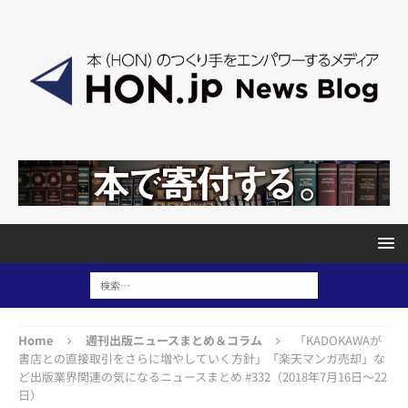
Home
週刊出版ニュースまとめ＆コラム
「KADOKAWAが
書店との直接取引をさらに増やしていく方針」「楽天マンガ売却」な
ど出版業界関連の気になるニュースまとめ #332（2018年7月16日～22
日）