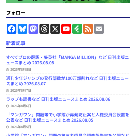
フォロー
F
B
M
T
X
Y
F
F
E
a
l
a
h
o
e
e
m
c
u
s
r
u
e
e
a
e
e
t
e
T
d
d
i
新着記事
b
s
o
a
u
l
l
o
k
d
d
b
y
o
y
o
s
e
すべてプロの翻訳・集英社「MANGA MILLION」など 日刊出版ニ
k
n
C
ュースまとめ 2026.08.08
h
2026年8月8日
a
n
週刊少年ジャンプの発行部数が100万部割れなど 日刊出版ニュー
n
スまとめ 2026.08.07
e
l
2026年8月7日
ラップも読書など 日刊出版ニュースまとめ 2026.08.06
2026年8月6日
「マンガワン」問題等で小学館が再発防止案と人権委員会設置を
公表など 日刊出版ニュースまとめ 2026.08.05
2026年8月5日
小学館「マンガワン」問題の第三者委員会調査報告書を公開など