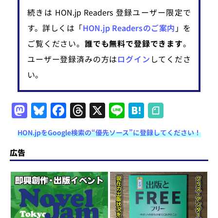
続きは HON.jp Readers 登録ユーザー限定で
す。詳しくは「
HON.jp Readersのご案内
」を
ご覧ください。
誰でも無料で登録できます
。
ユーザー登録済みの方は
ログイン
してくださ
い。
M
Bl
F
T
X
Li
H
a
u
a
h
n
at
HON.jpをGoogle検索の“優先ソース”に登録してください！
st
e
c
re
e
e
o
s
e
a
n
広告
d
k
b
d
a
o
y
o
s
n
o