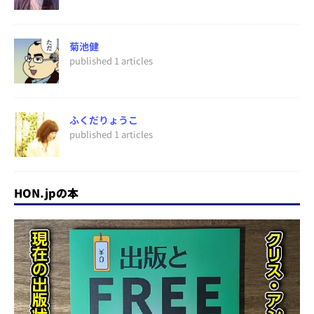
菊池健
published 1 articles
ふくだりょうこ
published 1 articles
HON.jpの本