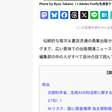
Photo by Ryou Takano（＋Adobe Firefly生
M
Bl
F
T
X
Li
a
u
a
h
n
《この記事を読むのに必要
st
e
c
re
e
o
s
e
a
伝統的な取次＆書店流通の商業出版か
d
k
b
d
グまで、広い意味での出版関連ニュース
o
y
o
s
編集部の中の人がすべて自分の目で読ん
n
o
k
【目
政治
文部科学省、生成AIの利活用に関するガ
27日）〉
AIリスク、国に調査権限 自主規制路