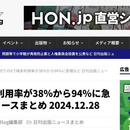
イベント
出版物
お知らせ
メディア概要
ガワン」問題の第三者委員会調査報告書を公開など 日刊出版ニュースまと
ースまとめ
広告
校でのICT端末利用率が38％から94％に急増など 日刊出版ニュー
者向けポータルサイト提供開始」「EUが生成AIコンテンツの識別表示を義
＆コラム #726（2026年7月26日～8月1日）
週刊出版ニュースま
利用率が38％から94％に急
スまとめ 2024.12.28
コンテンツの識別表示を義務化など 日刊出版ニュースまとめ 2026.08.02
 Blog編集部
日刊出版ニュースまとめ
ラミング教育にAI活用方針など 日刊出版ニュースまとめ 2026.08.01