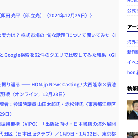
HON
公式
飯田 光平（邱 立光）（2024年12月25日）〉
アー
2」の実力は？ 株式市場の“旬な話題”について聞いてみた〈I
海外
〉
新刊
ch」とGoogle検索を62件のクエリで比較してみた結果〈GI
イベ
hon.
る ―― HON.jp News Casting / 大西隆幸×菊池
執筆
鷹野凌〈オンライン／12月28日〉
壇者：参議院議員 山田太郎氏・赤松健氏〈東京都江東区
29日〉
振興機構（VIPO）「出版社向け・日本書籍の海外展開
代田区（日本出版クラブ）／1月9日・1月22日、東京都