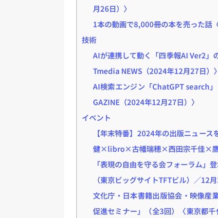
月26日）〉
1本の動画で8,000冊の本を売った話〈
技術
AIが連携して動く「四季報AI Ver
Tmedia NEWS（2024年12月27日）
AI検索エンジン「ChatGPT sear
GAZINE（2024年12月27日）〉
イベント
【年末特番】2024年の出版ニュースを振り返
健×libro×古幡瑞穂×西田宗千佳×
「表現の自由を守る会フォーラム」登
（東京ビッグサイトTFTビル）／12月
文化庁・日本書籍出版協会・映像産業
促進セミナー」（全3回）〈東京都千