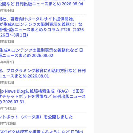
開など 日刊出版ニュースまとめ 2026.08.04
26年8月4日
談社、著者向けポータルサイト提供開始」
Uが生成AIコンテンツの識別表示を義務化」な
週刊出版ニュースまとめ＆コラム #726（2026
26日～8月1日）
26年8月3日
が生成AIコンテンツの識別表示を義務化など 日
ニュースまとめ 2026.08.02
26年8月2日
省、プログラミング教育にAI活用方針など 日刊
ュースまとめ 2026.08.01
26年8月1日
.jp News Blogに拡張検索生成（RAG）で回答
すチャットボットを設置など 日刊出版ニュース
2026.07.31
26年7月31日
ットボット（ベータ版）を公開しました
26年7月30日
atGPTが文体模写を拒否するようになど 日刊出