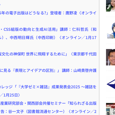
〉
25年の電子出版はどうなる?」登壇者：鷹野凌〈オンライ
L・CSS組版の動向と生成AI活用」講師：仁科哲氏（和
）、中西明日輝氏（中西印刷）〈オンライン／1月17
版文化の神保町 世界に飛翔するために」〈東京都千代田
に見る『表現とアイデアの区別』」 講師：山崎貴啓弁護
レッジ「『大学ゼミ×雑誌』成果発表会2025 〜雑誌を
1月25日〉
版産業研究部会・関西部会共催セミナー「知られざる出版
告：谷一文子（図書館流通センター）〈オンライン／2