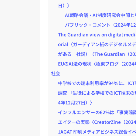
日）〉
AI戦略会議・AI制度研究会中間
パブリック・コメント（2024年12
The Guardian view on digital media
orial（ガーディアン紙のデジタル
がある｜社説）〈The Guardian（2
EUのAI法の現状〈極東ブログ（2024
社会
中学校での端末利用率が94％に、IC
調査 「生徒による学校でのICT端末の
4年12月27日）〉
インフルエンサーの62%は「事実確
エイターの実態〈CreatorZine（202
JAGAT 印刷メディアビジネス総合イベン