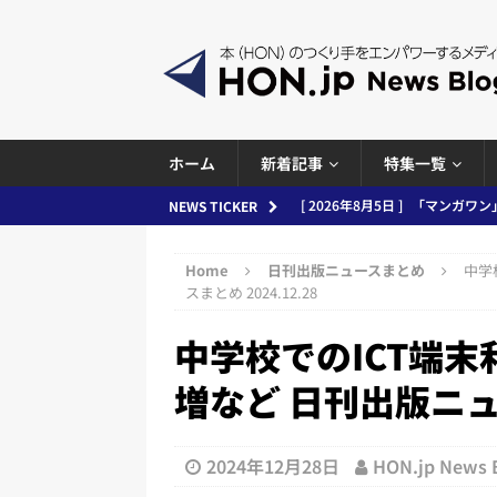
ホーム
新着記事
特集一覧
[ 2026年8月4日 ]
小学館「マン
NEWS TICKER
め 2026.08.04
日刊出版ニュ
Home
日刊出版ニュースまとめ
中学
[ 2026年8月3日 ]
「講談社、著
スまとめ 2024.12.28
務化」など、週刊出版ニュースまとめ
中学校でのICT端末
とめ＆コラム
増など 日刊出版ニュー
[ 2026年8月2日 ]
EUが生成AI
日刊出版ニュースまとめ
2024年12月28日
HON.jp News
[ 2026年8月1日 ]
文科省、プログ