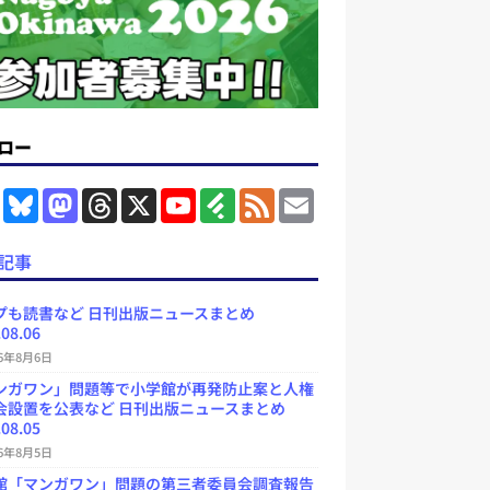
ロー
F
B
M
T
X
Y
F
F
E
a
l
a
h
o
e
e
m
c
u
s
r
u
e
e
a
e
e
t
e
T
d
d
i
記事
b
s
o
a
u
l
l
o
k
d
d
b
y
o
y
o
s
e
プも読書など 日刊出版ニュースまとめ
k
n
C
.08.06
h
a
26年8月6日
n
ンガワン」問題等で小学館が再発防止案と人権
n
e
会設置を公表など 日刊出版ニュースまとめ
l
.08.05
26年8月5日
館「マンガワン」問題の第三者委員会調査報告