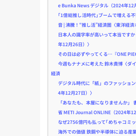
e Bunka News デジタル（2024年1
｢1億総推し活時代｣ブームで増える不
音 | 沸騰！“推し活”経済圏〈東洋経済
日本人の識字率が高いって本当ですか –
年12月26日）〉
その日は必ずやってくる…『ONE PI
今週もナナメに考えた 鈴木貴博〈ダイ
経済
デジタル時代に「紙」のファッション
4年12月27日）〉
「あなたも、本屋になりませんか」 
省 METI Journal ONLINE（2024
なぜ2756億円も払って｢めちゃコミ
海外での価値 鉄鋼や半導体に迫る産業規模に