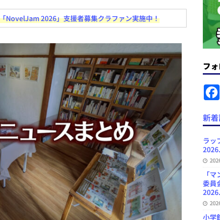
ovelJam 2026」支援者募集クラファン実施中！
News Blogに拡張検索生成（RAG）で回答を返すチャットボットを設置など
.31
日刊出版ニュースまとめ
ット（ベータ版）を公開しました
お知らせ
フォ
が文体模写を拒否するようになど 日刊出版ニュースまとめ 2026.07.30
日
者向けポータルサイト・プラスコネクト提供開始など 日刊出版ニュースま
新着
ュースまとめ
ど 日刊出版ニュースまとめ 2026.08.06
日刊出版ニュースまとめ
ラッ
2026
」問題等で小学館が再発防止案と人権委員会設置を公表など 日刊出版ニュ
20
出版ニュースまとめ
「マ
委員
2026
20
小学