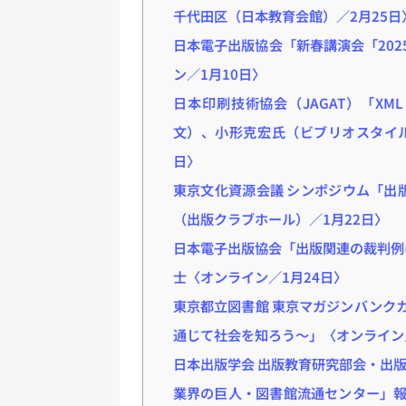
千代田区（日本教育会館）／2月25日
日本電子出版協会「新春講演会「20
ン／1月10日〉
日本印刷技術協会（JAGAT）「XM
文）、小形克宏氏（ビブリオスタイル
日〉
東京文化資源会議 シンポジウム「出
（出版クラブホール）／1月22日〉
日本電子出版協会「出版関連の裁判例
士〈オンライン／1月24日〉
東京都立図書館 東京マガジンバンクカ
通じて社会を知ろう〜」〈オンライン／
日本出版学会 出版教育研究部会・出
業界の巨人・図書館流通センター」報