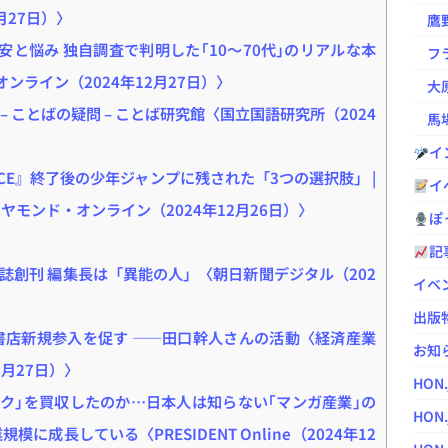
2月27日）〉
鷹野凌の
安と悩み 独自調査で判明した｢10～70代｣のリアルな本
フラ
オンライン（2024年12月27日）〉
大原
 ことばの疑問 – ことば研究館〈国立国語研究所（2024
馬場
イ
ECE』終了後の少年ジャンプに残された「3つの選択肢」 |
イ
ヤモンド・オンライン（2024年12月26日）〉
ぽっ
記
誌創刊 編集長は「異能の人」〈朝日新聞デジタル（202
イベ
出版
書店新規参入を促す ――田口幹人さんの活動〈経済産業
お知
年12月27日）〉
HON
ック｣を買収したのか…日本人は知らない｢マンガ産業｣の
HON.
成長している〈PRESIDENT Online（2024年12