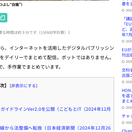
書を公
成塗りつぶし“白猫”）
20
H
「講
at
「E
ど、
な時間は約 9 分です（1分600字計算）》
e
年7月
20
n
ら、インターネットを活用したデジタルパブリッシン
EU
a
刊出版
をデイリーでまとめて配信。ボットではありません。
20
で、手作業でまとめています。
文科
出版ニ
20
次】
[
非表示にする
]
HON
を返
まとめ 
20
イドラインVer2.0を公開〈こどもとIT（2024年12月
チャ
20
線から法整備へ転換〈日本経済新聞（2024年12月26
Ch