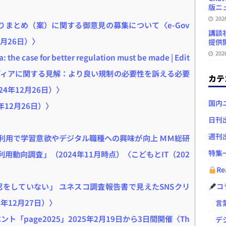
版ニュ
20
とりまとめ（案）に関する御意見の募集について〈e-Gov
講談
月26日）〉
提供開
20
: the case for better regulation must be made | Edit
メディアに関する見解：より良い規制の必要性を訴える必要
カテ
024年12月26日）〉
国内
年12月26日）〉
日刊
週刊
T利用で学習意欲やデジタル職種への興味が向上 ＭＭ総研
特集
利用動向調査」（2024年11月時点）〈こどもとIT（202
Re
認をしていない」 ユネスコ調査報告書で見えたSNSクリ
コ
4年12月27日）〉
言葉
ト「page2025」2025年2月19日から3日間開催〈Th
デジ